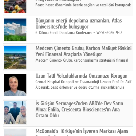
Feast, hasat döneminde özenle seçilen ve tazeliğini koruyacak
şekilde dondurulan meyve ürünleriyle tüketicilere dört mevsim
pratik, güvenilir ve lezzetli bir alternatif sunuyor.
Dünyanın enerji depolama uzmanları, Atlas
Üniversitesi'nde buluşuyor
6. Dünya Enerji Depolama Konferansı – WESC-2026, 9-12
Ağustos 2026 tarihleri arasında İstanbul Atlas Üniversitesi ev
sahipliğinde gerçekleştirilecek.
Medcem Çimento Grubu, Karbon Maliyet Riskini
Yeni Finansal Araçlarla Yönetiyor
Medcem Çimento Grubu, karbonsuzlaşma stratejisini finansal
risk yönetimi uygulamalarıyla güçlendiren yeni bir adım attı.
Uzun Tatil Yolculuklarında Omzunuzu Koruyun
Central Hospital Ortopedi ve Travmatoloji Uzmanı Prof. Dr. Akif
Albayrak, basit önlemler ve doğru oturma alışkanlıklarıyla
yolculukların çok daha konforlu geçirilebileceğini belirtiyor.
İş Girişim Sermayesi'nden ABD'de Dev Satın
Alma: Enlila, Crescenta Biosciences'ın Ana
Ortağı Oldu
İş Girişim Sermayesi, biyoteknoloji alanındaki büyüme
stratejisini uluslararası ölçeğe taşıyan satın alma hamlesini
McDonald's Türkiye'nin İşveren Markası Ajans
tamamladı.