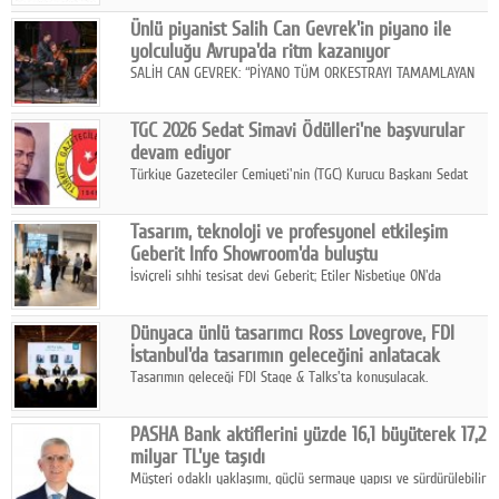
hedefiyle internet sitesini ve sosyal medya kanallarını yeniledi.
Google Plus
Ünlü piyanist Salih Can Gevrek'in piyano ile
yolculuğu Avrupa'da ritm kazanıyor
© 2026 TÜM HAKLARI SAKLIDIR
SALİH CAN GEVREK: “PİYANO TÜM ORKESTRAYI TAMAMLAYAN
BİR ENSTRÜMAN OLARAK BAŞLIBAŞINA BİR ORKESTRA GİBİ
ETKİ YARATIYOR"
TGC 2026 Sedat Simavi Ödülleri'ne başvurular
devam ediyor
Türkiye Gazeteciler Cemiyeti'nin (TGC) Kurucu Başkanı Sedat
Simavi adına 50 yıldır verilen ödüllere başvurular devam ediyor.
Tasarım, teknoloji ve profesyonel etkileşim
Geberit Info Showroom'da buluştu
İsviçreli sıhhi tesisat devi Geberit; Etiler Nisbetiye ON'da
konumlanan Info Showroom'unda Cosentino ve Smeg iş
ortaklığıyla özel bir davete ev sahipliği yaptı.
Dünyaca ünlü tasarımcı Ross Lovegrove, FDI
İstanbul'da tasarımın geleceğini anlatacak
Tasarımın geleceği FDI Stage & Talks'ta konuşulacak.
PASHA Bank aktiflerini yüzde 16,1 büyüterek 17,2
milyar TL'ye taşıdı
Müşteri odaklı yaklaşımı, güçlü sermaye yapısı ve sürdürülebilir
büyüme stratejisiyle faaliyetlerini sürdüren PASHA Bank, 2026