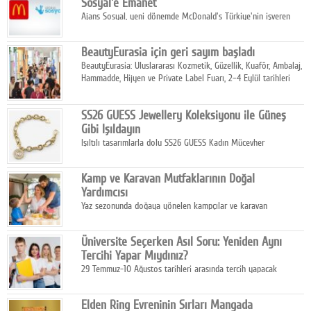
Sosyal'e Emanet
Ajans Sosyal, yeni dönemde McDonald's Türkiye'nin işveren
markası iletişim stratejisini oluşturacak.
BeautyEurasia için geri sayım başladı
BeautyEurasia: Uluslararası Kozmetik, Güzellik, Kuaför, Ambalaj,
Hammadde, Hijyen ve Private Label Fuarı, 2–4 Eylül tarihleri
arasında düzenlenecek.
SS26 GUESS Jewellery Koleksiyonu ile Güneş
Gibi Işıldayın
Işıltılı tasarımlarla dolu SS26 GUESS Kadın Mücevher
Koleksiyonu, yaz gardıroplarına modern lüksün zarif
dokunuşunu taşıyor.
Kamp ve Karavan Mutfaklarının Doğal
Yardımcısı
Yaz sezonunda doğaya yönelen kampçılar ve karavan
tutkunları, bulaşıklar için sıcak suya ihtiyaç duymadan güçlü
temizlik sağlayan, çevreye duyarlı bitkisel içerikli ürünleri tercih
Üniversite Seçerken Asıl Soru: Yeniden Aynı
ediyor.
Tercihi Yapar Mıydınız?
29 Temmuz-10 Ağustos tarihleri arasında tercih yapacak
milyonlarca üniversite adayı için en kritik karar süreci başladı.
Elden Ring Evreninin Sırları Mangada