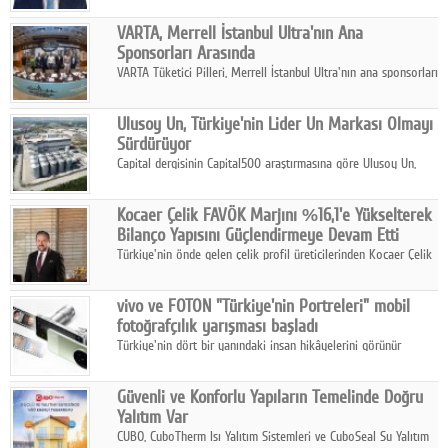
yılının ilk yarısında güçlü finansal performansını korudu.
VARTA, Merrell İstanbul Ultra'nın Ana
Sponsorları Arasında
VARTA Tüketici Pilleri, Merrell İstanbul Ultra'nın ana sponsorları
arasında yer alarak sporun, performansın ve aktif yaşamın
enerjisine güç katıyor.
Ulusoy Un, Türkiye'nin Lider Un Markası Olmayı
Sürdürüyor
Capital dergisinin Capital500 araştırmasına göre Ulusoy Un,
2025 yılında gerçekleştirdiği 66 milyar 937 milyon TL satış
hasılatıyla Türkiye'nin en büyük 83. firması oldu.
Kocaer Çelik FAVÖK Marjını %16,1'e Yükselterek
Bilanço Yapısını Güçlendirmeye Devam Etti
Türkiye'nin önde gelen çelik profil üreticilerinden Kocaer Çelik
ikinci çeyrek ve ilk yarı finansal sonuçlarını açıkladı. Kocaer
Çelik FAVÖK Marjını %16,1'e yükseltti.
vivo ve FOTON "Türkiye'nin Portreleri" mobil
fotoğrafçılık yarışması başladı
Türkiye'nin dört bir yanındaki insan hikâyelerini görünür
kılmayı amaçlayan yarışma, katılımcıları yaşadıkları coğrafyanın
insanını, kültürünü ve yaşamını portre fotoğraflarıyla
Güvenli ve Konforlu Yapıların Temelinde Doğru
anlatmaya davet ediyor.
Yalıtım Var
CUBO, CuboTherm Isı Yalıtım Sistemleri ve CuboSeal Su Yalıtım