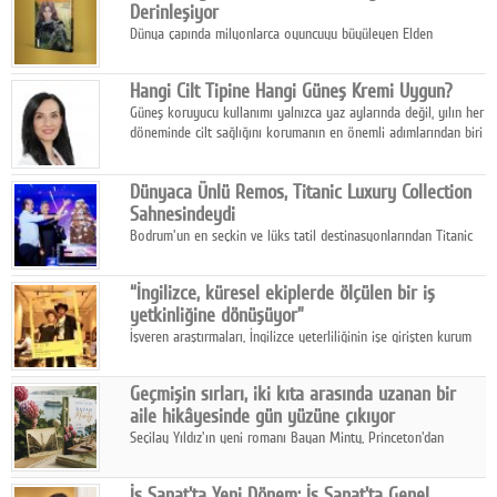
Derinleşiyor
Dünya çapında milyonlarca oyuncuyu büyüleyen Elden
Ring evreni, resmi manga serisi Altın Ağaç'a Yolculuk ile mizahı,
aksiyonu ve karanlık fantastik atmosferi bir araya getirmeyi
Hangi Cilt Tipine Hangi Güneş Kremi Uygun?
sürdürüyor.
Güneş koruyucu kullanımı yalnızca yaz aylarında değil, yılın her
döneminde cilt sağlığını korumanın en önemli adımlarından biri
olarak öne çıkıyor.
Dünyaca Ünlü Remos, Titanic Luxury Collection
Sahnesindeydi
Bodrum'un en seçkin ve lüks tatil destinasyonlarından Titanic
Luxury Collection Bodrum, bu yıl 10. kuruluş yılını kutlarken,
yaz etkinlikleri kapsamında uluslararası yıldızları ağırlamaya
“İngilizce, küresel ekiplerde ölçülen bir iş
devam ediyor
yetkinliğine dönüşüyor”
İşveren araştırmaları, İngilizce yeterliliğinin işe girişten kurum
içi gelişime kadar daha sistemli biçimde değerlendirildiğini
gösteriyor.
Geçmişin sırları, iki kıta arasında uzanan bir
aile hikâyesinde gün yüzüne çıkıyor
Seçilay Yıldız'ın yeni romanı Bayan Minty, Princeton'dan
Büyükada'ya, 1960'ların Adana'sından günümüze uzanan çok
katmanlı bir aile hikâyesi anlatıyor.
İş Sanat'ta Yeni Dönem: İş Sanat'ta Genel