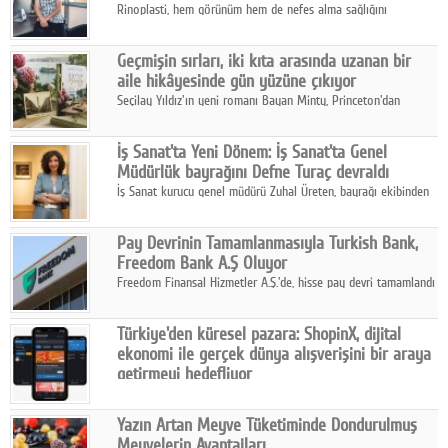
Rinoplasti, hem görünüm hem de nefes alma sağlığını
ilgilendiren yönüyle bu alanın en dikkat çeken başlıklarından
biri konumunda.
Geçmişin sırları, iki kıta arasında uzanan bir
aile hikâyesinde gün yüzüne çıkıyor
Seçilay Yıldız'ın yeni romanı Bayan Minty, Princeton'dan
Büyükada'ya, 1960'ların Adana'sından günümüze uzanan çok
katmanlı bir aile hikâyesi anlatıyor.
İş Sanat'ta Yeni Dönem: İş Sanat'ta Genel
Müdürlük bayrağını Defne Turaç devraldı
İş Sanat kurucu genel müdürü Zuhal Üreten, bayrağı ekibinden
Defne Turaç'a devretti.
Pay Devrinin Tamamlanmasıyla Turkish Bank,
Freedom Bank A.Ş Oluyor
Freedom Finansal Hizmetler A.Ş.'de, hisse pay devri tamamlandı
ve yönetim kurulu belirlendi. Yapılan genel kurul toplantısında
Turkish Bank'ın ticaret unvanının “Freedom Bank A.Ş.” olmasına
Türkiye'den küresel pazara: ShopinX, dijital
karar verildi.
ekonomi ile gerçek dünya alışverişini bir araya
getirmeyi hedefliyor
Türkiye'de geliştirilen teknoloji girişimi ShopinX, dijital
ekonomi ile gerçek dünya alışveriş deneyimi arasında köprü
Yazın Artan Meyve Tüketiminde Dondurulmuş
kurmayı hedefleyen vizyonuyla uluslararası pazarlara açılıyor.
Meyvelerin Avantajları