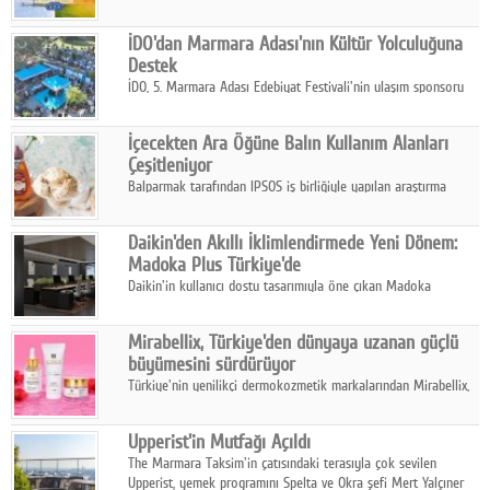
Sistemleri ile yapılara dört mevsim konfor, yüksek dayanıklılık
ve sürdürülebilir çözümler sunuyor.
İDO'dan Marmara Adası'nın Kültür Yolculuğuna
Destek
İDO, 5. Marmara Adası Edebiyat Festivali'nin ulaşım sponsoru
olarak kültür, sanat ve ada turizmine olan katkısını devam
ettiriyor.
İçecekten Ara Öğüne Balın Kullanım Alanları
Çeşitleniyor
Balparmak tarafından IPSOS iş birliğiyle yapılan araştırma
sonuçlarına göre, bal tüketicilerinin yüzde 34'ünün balı çay ve
ıhlamur gibi içeceklerde tercih ettiğini ortaya koyuyor.
Daikin'den Akıllı İklimlendirmede Yeni Dönem:
Madoka Plus Türkiye'de
Daikin'in kullanıcı dostu tasarımıyla öne çıkan Madoka
ailesinin yeni nesil teknolojilerle donatılmış son modeli VRV
kontrol ünitesi Madoka Plus Türkiye'de satışa sunuldu.
Mirabellix, Türkiye'den dünyaya uzanan güçlü
büyümesini sürdürüyor
Türkiye'nin yenilikçi dermokozmetik markalarından Mirabellix,
yüksek kalite standartlarında geliştirdiği cilt ve saç bakım
ürünleriyle hem yurt içinde hem de uluslararası pazarlarda
Upperist'in Mutfağı Açıldı
büyümesini sürdürüyor.
The Marmara Taksim'in çatısındaki terasıyla çok sevilen
Upperist, yemek programını Spelta ve Okra şefi Mert Yalçıner