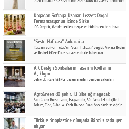
2026 İlkbahar/Yaz sezonunda MARCIANO by GUESS, kendinden
emin bir duruşu modern bir çekicilik anlayışıyla buluşturuyor.
Doğadan Sofraya Uzanan Lezzet: Doğal
Fermantasyonun İzinde Sirke
İDA Organic, özenle seçilen meyve ve bitkilerden hazırlanan
sirke çeşitleriyle geleneksel lezzet kültürünü bugünün
sofralarına taşıyor.
"Sesin Hafızası" Ankara'da
Ressam Şerivan Tutuş'un “Sesin Hafızası” sergisi, Ankara Resim
ve Heykel Müzesi'nde sanatseverlerle buluşuyor.
Art Design Sonbaharın Tasarım Kodlarını
Açıklıyor
Şehre dönüşle birlikte yaşam alanları yeniden salonların
kalbine kayarken, mobilya sektörünün öncü markası Art Design
sonbaharın tasarım kodlarını açıklıyor.
AgroGreen 80 şehir, 13 ülke ağırlayacak
AgroGreen Bursa Tarım, Hayvancılık, Süt, Sera Teknolojileri,
Tohum, Fide, Fidan ve Canlı Hayvan Fuarı öncesinde sektörün
tüm paydaşları güç birliği yaptı.
Türkiye rinoplastide dünyada ikinci sırada yer
alıyor