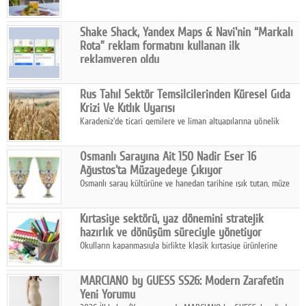
ile başlatıyor.
Shake Shack, Yandex Maps & Navi'nin “Markalı
Rota” reklam formatını kullanan ilk
reklamveren oldu
Shake Shack, fiziksel restoranlarındaki ziyaretçi sayısını
artırmak amacıyla Cereyan Medya ve Yandex Ads iş birliğiyle
Rus Tahıl Sektör Temsilcilerinden Küresel Gıda
Yandex Maps & Navi'nin yeni "Markalı Rota" reklam formatını
Krizi Ve Kıtlık Uyarısı
kullanan ilk marka oldu.
Karadeniz'de ticari gemilere ve liman altyapılarına yönelik
artan saldırılar, küresel tahıl piyasalarını alarm durumuna
geçirdi.
Osmanlı Sarayına Ait 150 Nadir Eser 16
Ağustos'ta Müzayedeye Çıkıyor
Osmanlı saray kültürüne ve hanedan tarihine ışık tutan, müze
koleksiyonlarıyla yarışacak nitelikteki 150 seçkin eser, 16
Ağustos'ta Arthill Müzecilik'in düzenleyeceği özel müzayedede
Kırtasiye sektörü, yaz dönemini stratejik
koleksiyonerlerle buluşuyor
hazırlık ve dönüşüm süreciyle yönetiyor
Okulların kapanmasıyla birlikte klasik kırtasiye ürünlerine
yönelik talepte azalma yaşansa da sektör yaz aylarını hobi,
sanat ve eğitici aktivite ürünleriyle dinamik bir biçimde
MARCIANO by GUESS SS26: Modern Zarafetin
geçiriyor.
Yeni Yorumu