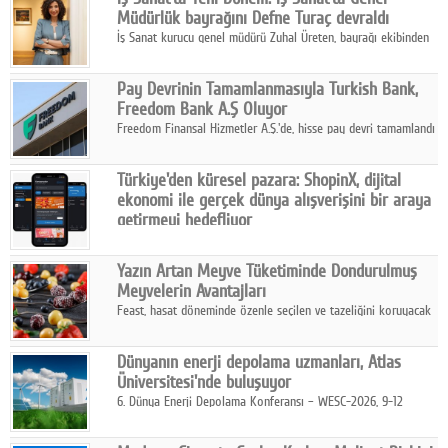
Müdürlük bayrağını Defne Turaç devraldı
İş Sanat kurucu genel müdürü Zuhal Üreten, bayrağı ekibinden
Defne Turaç'a devretti.
Pay Devrinin Tamamlanmasıyla Turkish Bank,
Freedom Bank A.Ş Oluyor
Freedom Finansal Hizmetler A.Ş.'de, hisse pay devri tamamlandı
ve yönetim kurulu belirlendi. Yapılan genel kurul toplantısında
Turkish Bank'ın ticaret unvanının “Freedom Bank A.Ş.” olmasına
Türkiye'den küresel pazara: ShopinX, dijital
karar verildi.
ekonomi ile gerçek dünya alışverişini bir araya
getirmeyi hedefliyor
Türkiye'de geliştirilen teknoloji girişimi ShopinX, dijital
ekonomi ile gerçek dünya alışveriş deneyimi arasında köprü
Yazın Artan Meyve Tüketiminde Dondurulmuş
kurmayı hedefleyen vizyonuyla uluslararası pazarlara açılıyor.
Meyvelerin Avantajları
Feast, hasat döneminde özenle seçilen ve tazeliğini koruyacak
şekilde dondurulan meyve ürünleriyle tüketicilere dört mevsim
pratik, güvenilir ve lezzetli bir alternatif sunuyor.
Dünyanın enerji depolama uzmanları, Atlas
Üniversitesi'nde buluşuyor
6. Dünya Enerji Depolama Konferansı – WESC-2026, 9-12
Ağustos 2026 tarihleri arasında İstanbul Atlas Üniversitesi ev
sahipliğinde gerçekleştirilecek.