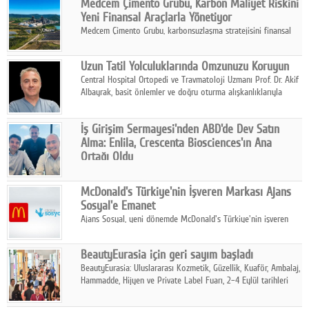
Medcem Çimento Grubu, Karbon Maliyet Riskini
Yeni Finansal Araçlarla Yönetiyor
Medcem Çimento Grubu, karbonsuzlaşma stratejisini finansal
risk yönetimi uygulamalarıyla güçlendiren yeni bir adım attı.
Uzun Tatil Yolculuklarında Omzunuzu Koruyun
Central Hospital Ortopedi ve Travmatoloji Uzmanı Prof. Dr. Akif
Albayrak, basit önlemler ve doğru oturma alışkanlıklarıyla
yolculukların çok daha konforlu geçirilebileceğini belirtiyor.
İş Girişim Sermayesi'nden ABD'de Dev Satın
Alma: Enlila, Crescenta Biosciences'ın Ana
Ortağı Oldu
İş Girişim Sermayesi, biyoteknoloji alanındaki büyüme
stratejisini uluslararası ölçeğe taşıyan satın alma hamlesini
McDonald's Türkiye'nin İşveren Markası Ajans
tamamladı.
Sosyal'e Emanet
Ajans Sosyal, yeni dönemde McDonald's Türkiye'nin işveren
markası iletişim stratejisini oluşturacak.
BeautyEurasia için geri sayım başladı
BeautyEurasia: Uluslararası Kozmetik, Güzellik, Kuaför, Ambalaj,
Hammadde, Hijyen ve Private Label Fuarı, 2–4 Eylül tarihleri
arasında düzenlenecek.