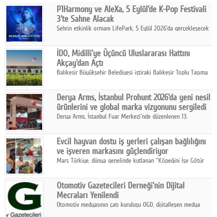
P1Harmony ve AleXa, 5 Eylül'de K-Pop Festivali
Facebook
3'te Sahne Alacak
Şehrin etkinlik ormanı LifePark, 5 Eylül 2026'da gerçekleşecek
Diziler
K-Pop Festivali 3 ile bir kez daha İstanbul'u dünya K-Pop
haritasında önemli bir destinasyon haline getirmeye
Karikatür
İDO, Midilli'ye Üçüncü Uluslararası Hattını
hazırlanıyor.
Akçay'dan Açtı
Youtube
Balıkesir Büyükşehir Belediyesi iştiraki Balıkesir Toplu Taşıma
AŞ ( BTT) ve BADO markası iş birliğiyle hayata geçirilen Akçay-
Midilli hattının resmi açılışı gerçekleştirildi.
Polemik
Derya Arms, İstanbul Prohunt 2026'da yeni nesil
ürünlerini ve global marka vizyonunu sergiledi
Reklam
Derya Arms, İstanbul Fuar Merkezi'nde düzenlenen 13.
Uluslararası İstanbul Prohunt Av, Silah ve Doğa Sporları
Yazarlar
Fuarı'nda sektör profesyonelleri, iş ortakları, bayiler ve son
Evcil hayvan dostu iş yerleri çalışan bağlılığını
kullanıcılarla bir araya geldi.
ve işveren markasını güçlendiriyor
Künye
Mars Türkiye, dünya genelinde kutlanan "Köpeğini İşe Götür
Haftası" kapsamında, evcil hayvan dostu iş yeri uygulamalarının
SOSYAL MEDYA
çalışan bağlılığı, iyi olma hali ve işveren markası üzerindeki
Otomotiv Gazetecileri Derneği'nin Dijital
etkisine dikkat çekti.
Facebook
Mecraları Yenilendi
Otomotiv medyasının çatı kuruluşu OGD, dijitalleşen medya
Twitter
dünyasına uyum sağlama ve iletişim ağını güçlendirme