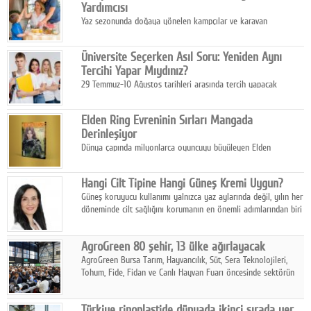
Yardımcısı
Yaz sezonunda doğaya yönelen kampçılar ve karavan
tutkunları, bulaşıklar için sıcak suya ihtiyaç duymadan güçlü
temizlik sağlayan, çevreye duyarlı bitkisel içerikli ürünleri tercih
Üniversite Seçerken Asıl Soru: Yeniden Aynı
ediyor.
Tercihi Yapar Mıydınız?
29 Temmuz-10 Ağustos tarihleri arasında tercih yapacak
milyonlarca üniversite adayı için en kritik karar süreci başladı.
Elden Ring Evreninin Sırları Mangada
Derinleşiyor
Dünya çapında milyonlarca oyuncuyu büyüleyen Elden
Ring evreni, resmi manga serisi Altın Ağaç'a Yolculuk ile mizahı,
aksiyonu ve karanlık fantastik atmosferi bir araya getirmeyi
Hangi Cilt Tipine Hangi Güneş Kremi Uygun?
sürdürüyor.
Güneş koruyucu kullanımı yalnızca yaz aylarında değil, yılın her
döneminde cilt sağlığını korumanın en önemli adımlarından biri
olarak öne çıkıyor.
AgroGreen 80 şehir, 13 ülke ağırlayacak
AgroGreen Bursa Tarım, Hayvancılık, Süt, Sera Teknolojileri,
Tohum, Fide, Fidan ve Canlı Hayvan Fuarı öncesinde sektörün
tüm paydaşları güç birliği yaptı.
Türkiye rinoplastide dünyada ikinci sırada yer