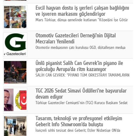
Fuarı'nda sektör profesyonelleri, iş ortakları, bayiler ve son
Google Plus
Evcil hayvan dostu iş yerleri çalışan bağlılığını
kullanıcılarla bir araya geldi.
ve işveren markasını güçlendiriyor
© 2026 TÜM HAKLARI SAKLIDIR
Mars Türkiye, dünya genelinde kutlanan "Köpeğini İşe Götür
Haftası" kapsamında, evcil hayvan dostu iş yeri uygulamalarının
çalışan bağlılığı, iyi olma hali ve işveren markası üzerindeki
Otomotiv Gazetecileri Derneği'nin Dijital
etkisine dikkat çekti.
Mecraları Yenilendi
Otomotiv medyasının çatı kuruluşu OGD, dijitalleşen medya
dünyasına uyum sağlama ve iletişim ağını güçlendirme
hedefiyle internet sitesini ve sosyal medya kanallarını yeniledi.
Ünlü piyanist Salih Can Gevrek'in piyano ile
yolculuğu Avrupa'da ritm kazanıyor
SALİH CAN GEVREK: “PİYANO TÜM ORKESTRAYI TAMAMLAYAN
BİR ENSTRÜMAN OLARAK BAŞLIBAŞINA BİR ORKESTRA GİBİ
ETKİ YARATIYOR"
TGC 2026 Sedat Simavi Ödülleri'ne başvurular
devam ediyor
Türkiye Gazeteciler Cemiyeti'nin (TGC) Kurucu Başkanı Sedat
Simavi adına 50 yıldır verilen ödüllere başvurular devam ediyor.
Tasarım, teknoloji ve profesyonel etkileşim
Geberit Info Showroom'da buluştu
İsviçreli sıhhi tesisat devi Geberit; Etiler Nisbetiye ON'da
konumlanan Info Showroom'unda Cosentino ve Smeg iş