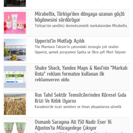
ailesinin yeni nesil teknolojilerle donatılmış son modeli VRV
kontrol ünitesi Madoka Plus Türkiye'de satışa sunuldu.
Mirabellix, Türkiye'den dünyaya uzanan güçlü
büyümesini sürdürüyor
Türkiye'nin yenilikçi dermokozmetik markalarından Mirabellix,
yüksek kalite standartlarında geliştirdiği cilt ve saç bakım
ürünleriyle hem yurt içinde hem de uluslararası pazarlarda
Upperist'in Mutfağı Açıldı
büyümesini sürdürüyor.
The Marmara Taksim'in çatısındaki terasıyla çok sevilen
Upperist, yemek programını Spelta ve Okra şefi Mert Yalçıner
ile başlatıyor.
Shake Shack, Yandex Maps & Navi'nin “Markalı
Rota” reklam formatını kullanan ilk
reklamveren oldu
Shake Shack, fiziksel restoranlarındaki ziyaretçi sayısını
artırmak amacıyla Cereyan Medya ve Yandex Ads iş birliğiyle
Rus Tahıl Sektör Temsilcilerinden Küresel Gıda
Yandex Maps & Navi'nin yeni "Markalı Rota" reklam formatını
Krizi Ve Kıtlık Uyarısı
kullanan ilk marka oldu.
Karadeniz'de ticari gemilere ve liman altyapılarına yönelik
artan saldırılar, küresel tahıl piyasalarını alarm durumuna
geçirdi.
Osmanlı Sarayına Ait 150 Nadir Eser 16
Ağustos'ta Müzayedeye Çıkıyor