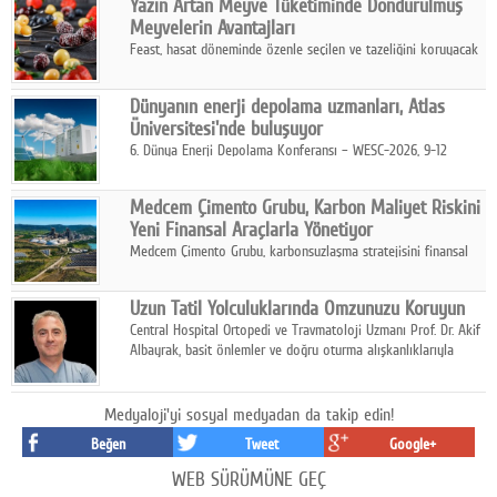
Yazın Artan Meyve Tüketiminde Dondurulmuş
kurmayı hedefleyen vizyonuyla uluslararası pazarlara açılıyor.
Meyvelerin Avantajları
Feast, hasat döneminde özenle seçilen ve tazeliğini koruyacak
şekilde dondurulan meyve ürünleriyle tüketicilere dört mevsim
pratik, güvenilir ve lezzetli bir alternatif sunuyor.
Dünyanın enerji depolama uzmanları, Atlas
Üniversitesi'nde buluşuyor
6. Dünya Enerji Depolama Konferansı – WESC-2026, 9-12
Ağustos 2026 tarihleri arasında İstanbul Atlas Üniversitesi ev
sahipliğinde gerçekleştirilecek.
Medcem Çimento Grubu, Karbon Maliyet Riskini
Yeni Finansal Araçlarla Yönetiyor
Medcem Çimento Grubu, karbonsuzlaşma stratejisini finansal
risk yönetimi uygulamalarıyla güçlendiren yeni bir adım attı.
Uzun Tatil Yolculuklarında Omzunuzu Koruyun
Central Hospital Ortopedi ve Travmatoloji Uzmanı Prof. Dr. Akif
Albayrak, basit önlemler ve doğru oturma alışkanlıklarıyla
yolculukların çok daha konforlu geçirilebileceğini belirtiyor.
Medyaloji'yi sosyal medyadan da takip edin!
Beğen
Tweet
Google+
WEB SÜRÜMÜNE GEÇ