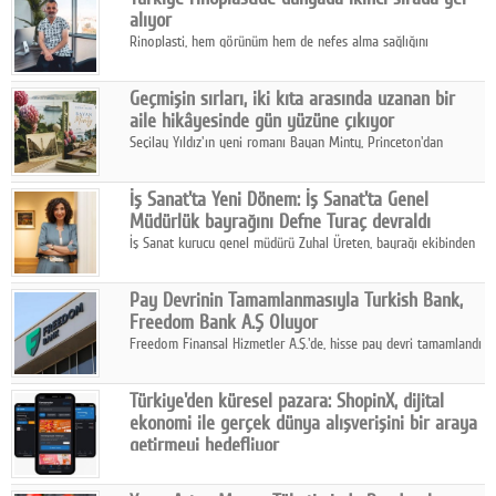
alıyor
Rinoplasti, hem görünüm hem de nefes alma sağlığını
ilgilendiren yönüyle bu alanın en dikkat çeken başlıklarından
biri konumunda.
Geçmişin sırları, iki kıta arasında uzanan bir
aile hikâyesinde gün yüzüne çıkıyor
Seçilay Yıldız'ın yeni romanı Bayan Minty, Princeton'dan
Büyükada'ya, 1960'ların Adana'sından günümüze uzanan çok
katmanlı bir aile hikâyesi anlatıyor.
İş Sanat'ta Yeni Dönem: İş Sanat'ta Genel
Müdürlük bayrağını Defne Turaç devraldı
İş Sanat kurucu genel müdürü Zuhal Üreten, bayrağı ekibinden
Defne Turaç'a devretti.
Pay Devrinin Tamamlanmasıyla Turkish Bank,
Freedom Bank A.Ş Oluyor
Freedom Finansal Hizmetler A.Ş.'de, hisse pay devri tamamlandı
ve yönetim kurulu belirlendi. Yapılan genel kurul toplantısında
Turkish Bank'ın ticaret unvanının “Freedom Bank A.Ş.” olmasına
Türkiye'den küresel pazara: ShopinX, dijital
karar verildi.
ekonomi ile gerçek dünya alışverişini bir araya
getirmeyi hedefliyor
Türkiye'de geliştirilen teknoloji girişimi ShopinX, dijital
ekonomi ile gerçek dünya alışveriş deneyimi arasında köprü