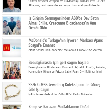
Central Hospital Ortopedi ve Travmatoloji Uzmanı Prof. Dr. Akif
Albayrak, basit önlemler ve doğru oturma alışkanlıklarıyla
yolculukların çok daha konforlu geçirilebileceğini belirtiyor.
İş Girişim Sermayesi'nden ABD'de Dev Satın
Alma: Enlila, Crescenta Biosciences'ın Ana
Ortağı Oldu
İş Girişim Sermayesi, biyoteknoloji alanındaki büyüme
stratejisini uluslararası ölçeğe taşıyan satın alma hamlesini
McDonald's Türkiye'nin İşveren Markası Ajans
tamamladı.
Sosyal'e Emanet
Ajans Sosyal, yeni dönemde McDonald's Türkiye'nin işveren
markası iletişim stratejisini oluşturacak.
BeautyEurasia için geri sayım başladı
BeautyEurasia: Uluslararası Kozmetik, Güzellik, Kuaför, Ambalaj,
Hammadde, Hijyen ve Private Label Fuarı, 2–4 Eylül tarihleri
arasında düzenlenecek.
SS26 GUESS Jewellery Koleksiyonu ile Güneş
Gibi Işıldayın
Işıltılı tasarımlarla dolu SS26 GUESS Kadın Mücevher
Koleksiyonu, yaz gardıroplarına modern lüksün zarif
dokunuşunu taşıyor.
Kamp ve Karavan Mutfaklarının Doğal