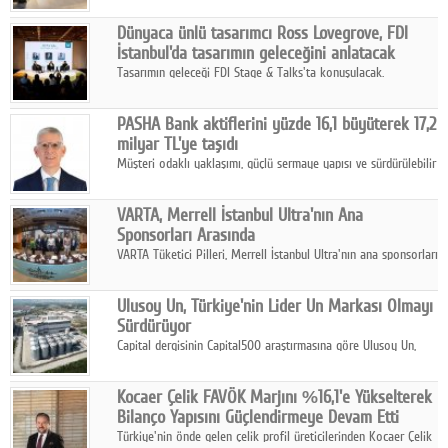
ortaklığıyla özel bir davete ev sahipliği yaptı.
Dünyaca ünlü tasarımcı Ross Lovegrove, FDI
İstanbul'da tasarımın geleceğini anlatacak
Tasarımın geleceği FDI Stage & Talks'ta konuşulacak.
PASHA Bank aktiflerini yüzde 16,1 büyüterek 17,2
milyar TL'ye taşıdı
Müşteri odaklı yaklaşımı, güçlü sermaye yapısı ve sürdürülebilir
büyüme stratejisiyle faaliyetlerini sürdüren PASHA Bank, 2026
yılının ilk yarısında güçlü finansal performansını korudu.
VARTA, Merrell İstanbul Ultra'nın Ana
Sponsorları Arasında
VARTA Tüketici Pilleri, Merrell İstanbul Ultra'nın ana sponsorları
arasında yer alarak sporun, performansın ve aktif yaşamın
enerjisine güç katıyor.
Ulusoy Un, Türkiye'nin Lider Un Markası Olmayı
Sürdürüyor
Capital dergisinin Capital500 araştırmasına göre Ulusoy Un,
2025 yılında gerçekleştirdiği 66 milyar 937 milyon TL satış
hasılatıyla Türkiye'nin en büyük 83. firması oldu.
Kocaer Çelik FAVÖK Marjını %16,1'e Yükselterek
Bilanço Yapısını Güçlendirmeye Devam Etti
Türkiye'nin önde gelen çelik profil üreticilerinden Kocaer Çelik