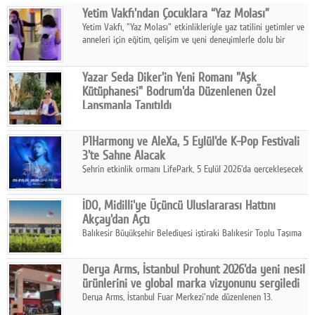
Yetim Vakfı'ndan Çocuklara “Yaz Molası”
Facebook
Yetim Vakfı, "Yaz Molası" etkinlikleriyle yaz tatilini yetimler ve
anneleri için eğitim, gelişim ve yeni deneyimlerle dolu bir
Diziler
programa dönüştürüyor.
Karikatür
Yazar Seda Diker'in Yeni Romanı "Aşk
Kütüphanesi" Bodrum'da Düzenlenen Özel
Youtube
Lansmanla Tanıtıldı
Yazar, Eğitmen, Duygu Simyacısı ve İletişim Mentörü Seda
Diker'in 13. kitabı “Aşk Kütüphanesi” 6 Ağustos'ta Casa dell'Arte
Polemik
P1Harmony ve AleXa, 5 Eylül'de K-Pop Festivali
Bodrum'da düzenlenen özel lansmanla okurlarıyla buluştu.
3'te Sahne Alacak
Reklam
Şehrin etkinlik ormanı LifePark, 5 Eylül 2026'da gerçekleşecek
K-Pop Festivali 3 ile bir kez daha İstanbul'u dünya K-Pop
Yazarlar
haritasında önemli bir destinasyon haline getirmeye
İDO, Midilli'ye Üçüncü Uluslararası Hattını
hazırlanıyor.
Akçay'dan Açtı
Künye
Balıkesir Büyükşehir Belediyesi iştiraki Balıkesir Toplu Taşıma
AŞ ( BTT) ve BADO markası iş birliğiyle hayata geçirilen Akçay-
SOSYAL MEDYA
Midilli hattının resmi açılışı gerçekleştirildi.
Derya Arms, İstanbul Prohunt 2026'da yeni nesil
Facebook
ürünlerini ve global marka vizyonunu sergiledi
Derya Arms, İstanbul Fuar Merkezi'nde düzenlenen 13.
Twitter
Uluslararası İstanbul Prohunt Av, Silah ve Doğa Sporları