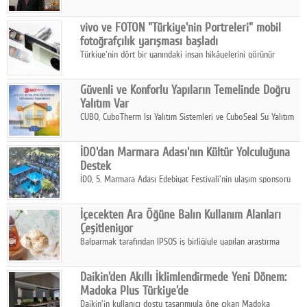
ikinci çeyrek ve ilk yarı finansal sonuçlarını açıkladı. Kocaer
Çelik FAVÖK Marjını %16,1'e yükseltti.
vivo ve FOTON "Türkiye'nin Portreleri" mobil
fotoğrafçılık yarışması başladı
Türkiye'nin dört bir yanındaki insan hikâyelerini görünür
kılmayı amaçlayan yarışma, katılımcıları yaşadıkları coğrafyanın
insanını, kültürünü ve yaşamını portre fotoğraflarıyla
Güvenli ve Konforlu Yapıların Temelinde Doğru
anlatmaya davet ediyor.
Yalıtım Var
CUBO, CuboTherm Isı Yalıtım Sistemleri ve CuboSeal Su Yalıtım
Sistemleri ile yapılara dört mevsim konfor, yüksek dayanıklılık
ve sürdürülebilir çözümler sunuyor.
İDO'dan Marmara Adası'nın Kültür Yolculuğuna
Destek
İDO, 5. Marmara Adası Edebiyat Festivali'nin ulaşım sponsoru
olarak kültür, sanat ve ada turizmine olan katkısını devam
ettiriyor.
İçecekten Ara Öğüne Balın Kullanım Alanları
Çeşitleniyor
Balparmak tarafından IPSOS iş birliğiyle yapılan araştırma
sonuçlarına göre, bal tüketicilerinin yüzde 34'ünün balı çay ve
ıhlamur gibi içeceklerde tercih ettiğini ortaya koyuyor.
Daikin'den Akıllı İklimlendirmede Yeni Dönem:
Madoka Plus Türkiye'de
Daikin'in kullanıcı dostu tasarımıyla öne çıkan Madoka