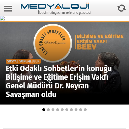
7 Ağustos 2026 22:16:58
İletişim dünyasının referans gazetesi
Anasayfa
Foto Galeri
Video Galeri
Gazeteler
SOSYAL SORUMLULUK
Medya
Etki Odaklı Sohbetler'in konuğu
Bilişime ve Eğitime Erişim Vakfı
Reyting-tiraj
Genel Müdürü Dr. Neyran
Teknoloji
Savaşman oldu
Televizyon
Dünya
Pr