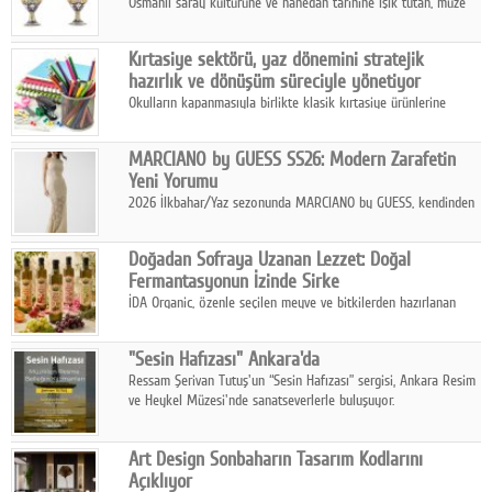
Osmanlı saray kültürüne ve hanedan tarihine ışık tutan, müze
koleksiyonlarıyla yarışacak nitelikteki 150 seçkin eser, 16
Ağustos'ta Arthill Müzecilik'in düzenleyeceği özel müzayedede
Kırtasiye sektörü, yaz dönemini stratejik
koleksiyonerlerle buluşuyor
hazırlık ve dönüşüm süreciyle yönetiyor
Okulların kapanmasıyla birlikte klasik kırtasiye ürünlerine
yönelik talepte azalma yaşansa da sektör yaz aylarını hobi,
sanat ve eğitici aktivite ürünleriyle dinamik bir biçimde
MARCIANO by GUESS SS26: Modern Zarafetin
geçiriyor.
Yeni Yorumu
2026 İlkbahar/Yaz sezonunda MARCIANO by GUESS, kendinden
emin bir duruşu modern bir çekicilik anlayışıyla buluşturuyor.
Doğadan Sofraya Uzanan Lezzet: Doğal
Fermantasyonun İzinde Sirke
İDA Organic, özenle seçilen meyve ve bitkilerden hazırlanan
sirke çeşitleriyle geleneksel lezzet kültürünü bugünün
sofralarına taşıyor.
"Sesin Hafızası" Ankara'da
Ressam Şerivan Tutuş'un “Sesin Hafızası” sergisi, Ankara Resim
ve Heykel Müzesi'nde sanatseverlerle buluşuyor.
Art Design Sonbaharın Tasarım Kodlarını
Açıklıyor