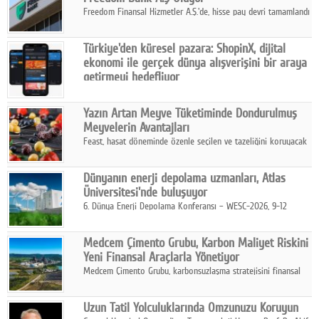
Freedom Finansal Hizmetler A.Ş.'de, hisse pay devri tamamlandı
ve yönetim kurulu belirlendi. Yapılan genel kurul toplantısında
Turkish Bank'ın ticaret unvanının “Freedom Bank A.Ş.” olmasına
Türkiye'den küresel pazara: ShopinX, dijital
karar verildi.
ekonomi ile gerçek dünya alışverişini bir araya
getirmeyi hedefliyor
Türkiye'de geliştirilen teknoloji girişimi ShopinX, dijital
ekonomi ile gerçek dünya alışveriş deneyimi arasında köprü
Yazın Artan Meyve Tüketiminde Dondurulmuş
kurmayı hedefleyen vizyonuyla uluslararası pazarlara açılıyor.
Meyvelerin Avantajları
Feast, hasat döneminde özenle seçilen ve tazeliğini koruyacak
şekilde dondurulan meyve ürünleriyle tüketicilere dört mevsim
pratik, güvenilir ve lezzetli bir alternatif sunuyor.
Dünyanın enerji depolama uzmanları, Atlas
Üniversitesi'nde buluşuyor
6. Dünya Enerji Depolama Konferansı – WESC-2026, 9-12
Ağustos 2026 tarihleri arasında İstanbul Atlas Üniversitesi ev
sahipliğinde gerçekleştirilecek.
Medcem Çimento Grubu, Karbon Maliyet Riskini
Yeni Finansal Araçlarla Yönetiyor
Medcem Çimento Grubu, karbonsuzlaşma stratejisini finansal
risk yönetimi uygulamalarıyla güçlendiren yeni bir adım attı.
Uzun Tatil Yolculuklarında Omzunuzu Koruyun