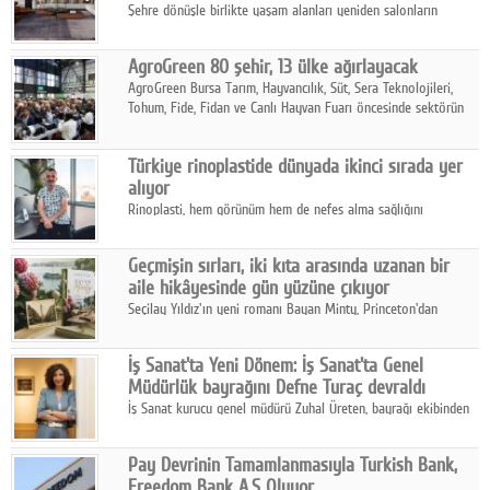
Şehre dönüşle birlikte yaşam alanları yeniden salonların
kalbine kayarken, mobilya sektörünün öncü markası Art Design
sonbaharın tasarım kodlarını açıklıyor.
AgroGreen 80 şehir, 13 ülke ağırlayacak
AgroGreen Bursa Tarım, Hayvancılık, Süt, Sera Teknolojileri,
Tohum, Fide, Fidan ve Canlı Hayvan Fuarı öncesinde sektörün
tüm paydaşları güç birliği yaptı.
Türkiye rinoplastide dünyada ikinci sırada yer
alıyor
Rinoplasti, hem görünüm hem de nefes alma sağlığını
ilgilendiren yönüyle bu alanın en dikkat çeken başlıklarından
biri konumunda.
Geçmişin sırları, iki kıta arasında uzanan bir
aile hikâyesinde gün yüzüne çıkıyor
Seçilay Yıldız'ın yeni romanı Bayan Minty, Princeton'dan
Büyükada'ya, 1960'ların Adana'sından günümüze uzanan çok
katmanlı bir aile hikâyesi anlatıyor.
İş Sanat'ta Yeni Dönem: İş Sanat'ta Genel
Müdürlük bayrağını Defne Turaç devraldı
İş Sanat kurucu genel müdürü Zuhal Üreten, bayrağı ekibinden
Defne Turaç'a devretti.
Pay Devrinin Tamamlanmasıyla Turkish Bank,
Freedom Bank A.Ş Oluyor