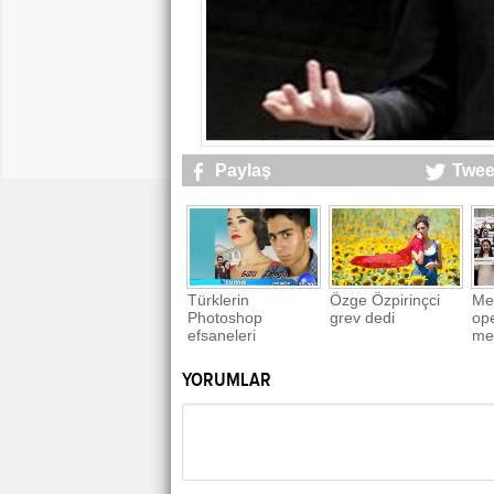
Paylaş
Twee
Türklerin
Özge Özpirinçci
Me
Photoshop
grev dedi
op
efsaneleri
me
YORUMLAR