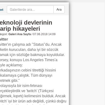
Ara
ri
eknoloji devlerinin
arip hikayeleri
egori:
Galeri Ana Sayfa
/
07.06.2018 14:09
itter
itter'ın çalışma adı "Status"du. Ancak
rketin kurucuları, daha iyi bir sözcük
amak için sözlüğe bakmaya koyuldular.
rsey, konuyu Los Angeles Times'a
yle açıklamış:
rkadaşınızın cebini titrettiği hissini
kalamaya çalıştık. Tüm dünyayı
tretmek gibi."
olayısıyla bir isim-fırtınası
rçekleştirdik ve 'twitch' (Türkçesi
ğirmek, kıpırtı) kelimesini bulduk. Ancak
witch' iyi bir ürün adı değildi, çünkü doğru