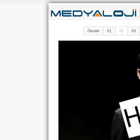
Önceki
01
02
03