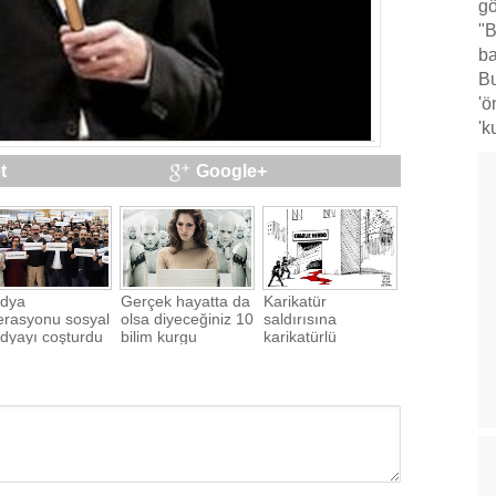
gö
"B
ba
Bu
'ö
'k
t
Google+
dya
Gerçek hayatta da
Karikatür
erasyonu sosyal
olsa diyeceğiniz 10
saldırısına
dyayı coşturdu
bilim kurgu
karikatürlü
teknolojisi
savunma