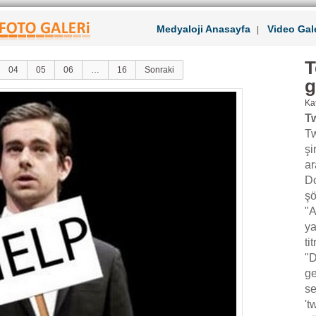
Medyaloji Anasayfa
Video Gale
|
T
04
05
06
…
16
Sonraki
g
Kat
Tw
Tw
şi
ar
Do
şö
"A
ya
ti
"D
ge
se
't