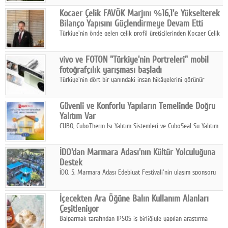
hasılatıyla Türkiye'nin en büyük 83. firması oldu.
Google Plus
Kocaer Çelik FAVÖK Marjını %16,1'e Yükselterek
Bilanço Yapısını Güçlendirmeye Devam Etti
© 2026 TÜM HAKLARI SAKLIDIR
Türkiye'nin önde gelen çelik profil üreticilerinden Kocaer Çelik
ikinci çeyrek ve ilk yarı finansal sonuçlarını açıkladı. Kocaer
Çelik FAVÖK Marjını %16,1'e yükseltti.
vivo ve FOTON "Türkiye'nin Portreleri" mobil
fotoğrafçılık yarışması başladı
Türkiye'nin dört bir yanındaki insan hikâyelerini görünür
kılmayı amaçlayan yarışma, katılımcıları yaşadıkları coğrafyanın
insanını, kültürünü ve yaşamını portre fotoğraflarıyla
Güvenli ve Konforlu Yapıların Temelinde Doğru
anlatmaya davet ediyor.
Yalıtım Var
CUBO, CuboTherm Isı Yalıtım Sistemleri ve CuboSeal Su Yalıtım
Sistemleri ile yapılara dört mevsim konfor, yüksek dayanıklılık
ve sürdürülebilir çözümler sunuyor.
İDO'dan Marmara Adası'nın Kültür Yolculuğuna
Destek
İDO, 5. Marmara Adası Edebiyat Festivali'nin ulaşım sponsoru
olarak kültür, sanat ve ada turizmine olan katkısını devam
ettiriyor.
İçecekten Ara Öğüne Balın Kullanım Alanları
Çeşitleniyor
Balparmak tarafından IPSOS iş birliğiyle yapılan araştırma
sonuçlarına göre, bal tüketicilerinin yüzde 34'ünün balı çay ve