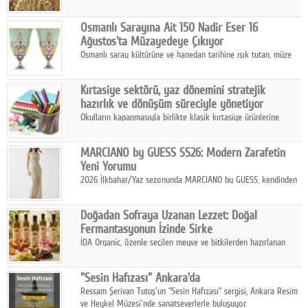
artan saldırılar, küresel tahıl piyasalarını alarm durumuna
geçirdi.
Osmanlı Sarayına Ait 150 Nadir Eser 16
Ağustos'ta Müzayedeye Çıkıyor
Osmanlı saray kültürüne ve hanedan tarihine ışık tutan, müze
koleksiyonlarıyla yarışacak nitelikteki 150 seçkin eser, 16
Ağustos'ta Arthill Müzecilik'in düzenleyeceği özel müzayedede
Kırtasiye sektörü, yaz dönemini stratejik
koleksiyonerlerle buluşuyor
hazırlık ve dönüşüm süreciyle yönetiyor
Okulların kapanmasıyla birlikte klasik kırtasiye ürünlerine
yönelik talepte azalma yaşansa da sektör yaz aylarını hobi,
sanat ve eğitici aktivite ürünleriyle dinamik bir biçimde
MARCIANO by GUESS SS26: Modern Zarafetin
geçiriyor.
Yeni Yorumu
2026 İlkbahar/Yaz sezonunda MARCIANO by GUESS, kendinden
emin bir duruşu modern bir çekicilik anlayışıyla buluşturuyor.
Doğadan Sofraya Uzanan Lezzet: Doğal
Fermantasyonun İzinde Sirke
İDA Organic, özenle seçilen meyve ve bitkilerden hazırlanan
sirke çeşitleriyle geleneksel lezzet kültürünü bugünün
sofralarına taşıyor.
"Sesin Hafızası" Ankara'da
Ressam Şerivan Tutuş'un “Sesin Hafızası” sergisi, Ankara Resim
ve Heykel Müzesi'nde sanatseverlerle buluşuyor.