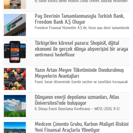
İş Sanat kurucu genel müdürü Zuhal Üreten, bayrağı ekibinden
Defne Turaç'a devretti.
Pay Devrinin Tamamlanmasıyla Turkish Bank,
Freedom Bank A.Ş Oluyor
Freedom Finansal Hizmetler A.Ş.'de, hisse pay devri tamamlandı
ve yönetim kurulu belirlendi. Yapılan genel kurul toplantısında
Turkish Bank'ın ticaret unvanının “Freedom Bank A.Ş.” olmasına
Türkiye'den küresel pazara: ShopinX, dijital
karar verildi.
ekonomi ile gerçek dünya alışverişini bir araya
getirmeyi hedefliyor
Türkiye'de geliştirilen teknoloji girişimi ShopinX, dijital
ekonomi ile gerçek dünya alışveriş deneyimi arasında köprü
Yazın Artan Meyve Tüketiminde Dondurulmuş
kurmayı hedefleyen vizyonuyla uluslararası pazarlara açılıyor.
Meyvelerin Avantajları
Feast, hasat döneminde özenle seçilen ve tazeliğini koruyacak
şekilde dondurulan meyve ürünleriyle tüketicilere dört mevsim
pratik, güvenilir ve lezzetli bir alternatif sunuyor.
Dünyanın enerji depolama uzmanları, Atlas
Üniversitesi'nde buluşuyor
6. Dünya Enerji Depolama Konferansı – WESC-2026, 9-12
Ağustos 2026 tarihleri arasında İstanbul Atlas Üniversitesi ev
sahipliğinde gerçekleştirilecek.
Medcem Çimento Grubu, Karbon Maliyet Riskini
Yeni Finansal Araçlarla Yönetiyor