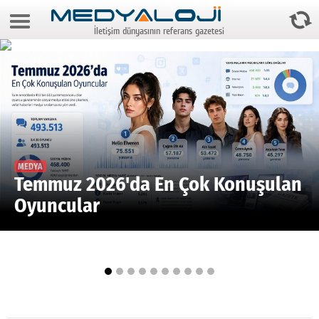
6 Ağustos 2026 10:58:58
İletişim dünyasının referans gazetesi
Anasayfa
Foto Galeri
Video Galeri
Gazeteler
Medya
MEDYA
Temmuz 2026'da En Çok Konuşulan
Reyting-tiraj
Oyuncular
Teknoloji
Televizyon
Dünya
Pr