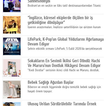
Sahnesindeydi
Bodrum'un en seçkin ve lüks tatil destinasyonlarından Titanic
Luxury Collection Bodrum, bu yıl 10. kuruluş yılını kutlarken,
yaz etkinlikleri kapsamında uluslararası yıldızları ağırlamaya
“İngilizce, küresel ekiplerde ölçülen bir iş
devam ediyor
yetkinliğine dönüşüyor”
İşveren araştırmaları, İngilizce yeterliliğinin işe girişten kurum
içi gelişime kadar daha sistemli biçimde değerlendirildiğini
gösteriyor.
LifePark, K-Pop'un Global Yıldızlarını Ağırlamaya
Devam Ediyor
Şehrin etkinlik ormanı LifePark, 5 Eylül 2026'da gerçekleşecek
K-Pop Festivali 3 ile bir kez daha İstanbul'u dünya K-Pop
haritasında önemli bir destinasyon haline getirmeye
Sokakların En Sevimli İkilisi Geri Döndü: Hachi
hazırlanıyor.
Ve Maruru'nun Dostluk Hikâyesi Devam Ediyor
"Kedi Dostlar" serisinin ikinci cildi Hachi ve Maruru, dostluk,
dayanışma ve umudun iç ısıtan hikâyesini bu kez kış
mevsiminin zorlu koşulları eşliğinde anlatıyor.
Bebek Sağlığı Ağızdan Başlar
Biberon ve emzik hijyeninde doğru temizlik bebek sağlığı için
hayati önem taşıyor.
Ulusoy Un'dan Sürdürülebilir Tarımda Örnek