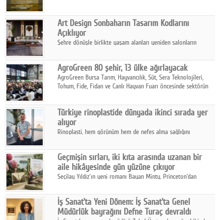
Art Design Sonbaharın Tasarım Kodlarını
Açıklıyor
Şehre dönüşle birlikte yaşam alanları yeniden salonların
kalbine kayarken, mobilya sektörünün öncü markası Art Design
sonbaharın tasarım kodlarını açıklıyor.
AgroGreen 80 şehir, 13 ülke ağırlayacak
AgroGreen Bursa Tarım, Hayvancılık, Süt, Sera Teknolojileri,
Tohum, Fide, Fidan ve Canlı Hayvan Fuarı öncesinde sektörün
tüm paydaşları güç birliği yaptı.
Türkiye rinoplastide dünyada ikinci sırada yer
alıyor
Rinoplasti, hem görünüm hem de nefes alma sağlığını
ilgilendiren yönüyle bu alanın en dikkat çeken başlıklarından
biri konumunda.
Geçmişin sırları, iki kıta arasında uzanan bir
aile hikâyesinde gün yüzüne çıkıyor
Seçilay Yıldız'ın yeni romanı Bayan Minty, Princeton'dan
Büyükada'ya, 1960'ların Adana'sından günümüze uzanan çok
katmanlı bir aile hikâyesi anlatıyor.
İş Sanat'ta Yeni Dönem: İş Sanat'ta Genel
Müdürlük bayrağını Defne Turaç devraldı