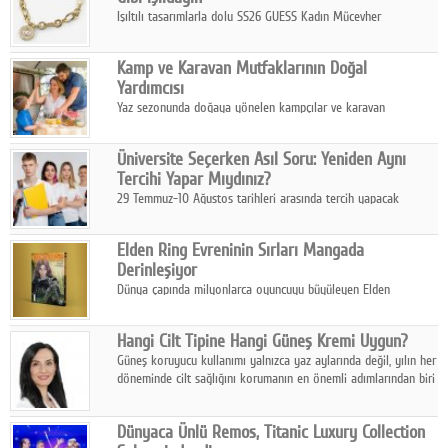
Işıltılı tasarımlarla dolu SS26 GUESS Kadın Mücevher
Koleksiyonu, yaz gardıroplarına modern lüksün zarif
dokunuşunu taşıyor.
Kamp ve Karavan Mutfaklarının Doğal
Yardımcısı
Yaz sezonunda doğaya yönelen kampçılar ve karavan
tutkunları, bulaşıklar için sıcak suya ihtiyaç duymadan güçlü
temizlik sağlayan, çevreye duyarlı bitkisel içerikli ürünleri tercih
Üniversite Seçerken Asıl Soru: Yeniden Aynı
ediyor.
Tercihi Yapar Mıydınız?
29 Temmuz-10 Ağustos tarihleri arasında tercih yapacak
milyonlarca üniversite adayı için en kritik karar süreci başladı.
Elden Ring Evreninin Sırları Mangada
Derinleşiyor
Dünya çapında milyonlarca oyuncuyu büyüleyen Elden
Ring evreni, resmi manga serisi Altın Ağaç'a Yolculuk ile mizahı,
aksiyonu ve karanlık fantastik atmosferi bir araya getirmeyi
Hangi Cilt Tipine Hangi Güneş Kremi Uygun?
sürdürüyor.
Güneş koruyucu kullanımı yalnızca yaz aylarında değil, yılın her
döneminde cilt sağlığını korumanın en önemli adımlarından biri
olarak öne çıkıyor.
Dünyaca Ünlü Remos, Titanic Luxury Collection