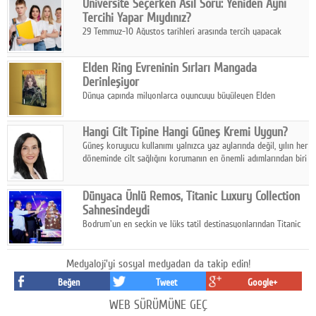
Üniversite Seçerken Asıl Soru: Yeniden Aynı
ediyor.
Tercihi Yapar Mıydınız?
29 Temmuz-10 Ağustos tarihleri arasında tercih yapacak
milyonlarca üniversite adayı için en kritik karar süreci başladı.
Elden Ring Evreninin Sırları Mangada
Derinleşiyor
Dünya çapında milyonlarca oyuncuyu büyüleyen Elden
Ring evreni, resmi manga serisi Altın Ağaç'a Yolculuk ile mizahı,
aksiyonu ve karanlık fantastik atmosferi bir araya getirmeyi
Hangi Cilt Tipine Hangi Güneş Kremi Uygun?
sürdürüyor.
Güneş koruyucu kullanımı yalnızca yaz aylarında değil, yılın her
döneminde cilt sağlığını korumanın en önemli adımlarından biri
olarak öne çıkıyor.
Dünyaca Ünlü Remos, Titanic Luxury Collection
Sahnesindeydi
Bodrum'un en seçkin ve lüks tatil destinasyonlarından Titanic
Luxury Collection Bodrum, bu yıl 10. kuruluş yılını kutlarken,
yaz etkinlikleri kapsamında uluslararası yıldızları ağırlamaya
devam ediyor
Medyaloji'yi sosyal medyadan da takip edin!
Beğen
Tweet
Google+
WEB SÜRÜMÜNE GEÇ