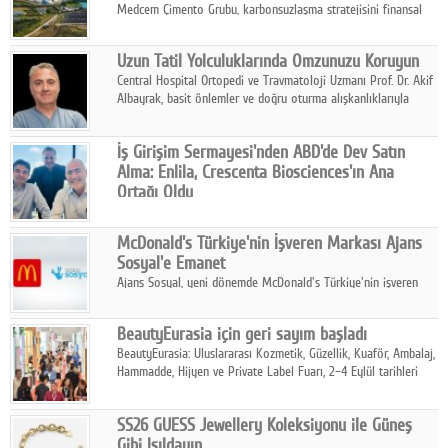
Medcem Çimento Grubu, karbonsuzlaşma stratejisini finansal
risk yönetimi uygulamalarıyla güçlendiren yeni bir adım attı.
Uzun Tatil Yolculuklarında Omzunuzu Koruyun
Central Hospital Ortopedi ve Travmatoloji Uzmanı Prof. Dr. Akif
Albayrak, basit önlemler ve doğru oturma alışkanlıklarıyla
yolculukların çok daha konforlu geçirilebileceğini belirtiyor.
İş Girişim Sermayesi'nden ABD'de Dev Satın
Alma: Enlila, Crescenta Biosciences'ın Ana
Ortağı Oldu
İş Girişim Sermayesi, biyoteknoloji alanındaki büyüme
stratejisini uluslararası ölçeğe taşıyan satın alma hamlesini
McDonald's Türkiye'nin İşveren Markası Ajans
tamamladı.
Sosyal'e Emanet
Ajans Sosyal, yeni dönemde McDonald's Türkiye'nin işveren
markası iletişim stratejisini oluşturacak.
BeautyEurasia için geri sayım başladı
BeautyEurasia: Uluslararası Kozmetik, Güzellik, Kuaför, Ambalaj,
Hammadde, Hijyen ve Private Label Fuarı, 2–4 Eylül tarihleri
arasında düzenlenecek.
SS26 GUESS Jewellery Koleksiyonu ile Güneş
Gibi Işıldayın