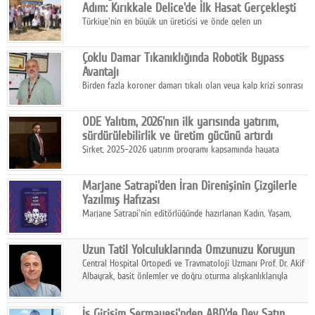
Adım: Kırıkkale Delice'de İlk Hasat Gerçekleşti
Türkiye'nin en büyük un üreticisi ve önde gelen un
ihracatçılarından Ulusoy Un, Kırıkkale'nin Delice ilçesinde
yürüttüğü iyi tarım ve onarıcı tarım uygulamalarının ilk hasadını
Çoklu Damar Tıkanıklığında Robotik Bypass
gerçekleştirdi.
Avantajı
Birden fazla koroner damarı tıkalı olan veya kalp krizi sonrası
bypass gereksinimi gelişen hastalar için robotik çoklu bypass
cerrahisi önemli bir tedavi seçeneği olarak öne çıkıyor.
ODE Yalıtım, 2026'nın ilk yarısında yatırım,
sürdürülebilirlik ve üretim gücünü artırdı
Şirket, 2025–2026 yatırım programı kapsamında hayata
geçirdiği projelerle hem iç pazardaki rekabet gücünü artırdı
hem de ihracat kapasitesini destekleyen altyapısını güçlendirdi.
Marjane Satrapi'den İran Direnişinin Çizgilerle
Yazılmış Hafızası
Marjane Satrapi'nin editörlüğünde hazırlanan Kadın, Yaşam,
Özgürlük, Mahsa Amini'nin ölüm sonrasında başlayan İran
protestolarını tarihsel, siyasal ve toplumsal boyutlarıyla
Uzun Tatil Yolculuklarında Omzunuzu Koruyun
anlatan bir grafik roman.
Central Hospital Ortopedi ve Travmatoloji Uzmanı Prof. Dr. Akif
Albayrak, basit önlemler ve doğru oturma alışkanlıklarıyla
yolculukların çok daha konforlu geçirilebileceğini belirtiyor.
İş Girişim Sermayesi'nden ABD'de Dev Satın