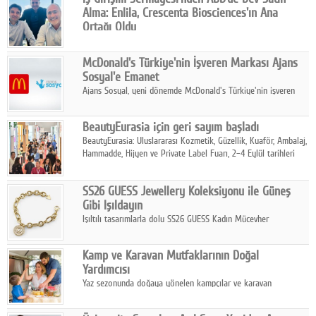
Alma: Enlila, Crescenta Biosciences'ın Ana
Ortağı Oldu
İş Girişim Sermayesi, biyoteknoloji alanındaki büyüme
stratejisini uluslararası ölçeğe taşıyan satın alma hamlesini
McDonald's Türkiye'nin İşveren Markası Ajans
tamamladı.
Sosyal'e Emanet
Ajans Sosyal, yeni dönemde McDonald's Türkiye'nin işveren
markası iletişim stratejisini oluşturacak.
BeautyEurasia için geri sayım başladı
BeautyEurasia: Uluslararası Kozmetik, Güzellik, Kuaför, Ambalaj,
Hammadde, Hijyen ve Private Label Fuarı, 2–4 Eylül tarihleri
arasında düzenlenecek.
SS26 GUESS Jewellery Koleksiyonu ile Güneş
Gibi Işıldayın
Işıltılı tasarımlarla dolu SS26 GUESS Kadın Mücevher
Koleksiyonu, yaz gardıroplarına modern lüksün zarif
dokunuşunu taşıyor.
Kamp ve Karavan Mutfaklarının Doğal
Yardımcısı
Yaz sezonunda doğaya yönelen kampçılar ve karavan
tutkunları, bulaşıklar için sıcak suya ihtiyaç duymadan güçlü
temizlik sağlayan, çevreye duyarlı bitkisel içerikli ürünleri tercih