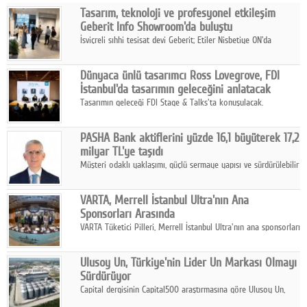
Tasarım, teknoloji ve profesyonel etkileşim
Facebook
Geberit Info Showroom'da buluştu
İsviçreli sıhhi tesisat devi Geberit; Etiler Nisbetiye ON'da
Diziler
konumlanan Info Showroom'unda Cosentino ve Smeg iş
ortaklığıyla özel bir davete ev sahipliği yaptı.
Karikatür
Dünyaca ünlü tasarımcı Ross Lovegrove, FDI
İstanbul'da tasarımın geleceğini anlatacak
Youtube
Tasarımın geleceği FDI Stage & Talks'ta konuşulacak.
Polemik
PASHA Bank aktiflerini yüzde 16,1 büyüterek 17,2
milyar TL'ye taşıdı
Reklam
Müşteri odaklı yaklaşımı, güçlü sermaye yapısı ve sürdürülebilir
büyüme stratejisiyle faaliyetlerini sürdüren PASHA Bank, 2026
Yazarlar
yılının ilk yarısında güçlü finansal performansını korudu.
VARTA, Merrell İstanbul Ultra'nın Ana
Sponsorları Arasında
Künye
VARTA Tüketici Pilleri, Merrell İstanbul Ultra'nın ana sponsorları
arasında yer alarak sporun, performansın ve aktif yaşamın
SOSYAL MEDYA
enerjisine güç katıyor.
Ulusoy Un, Türkiye'nin Lider Un Markası Olmayı
Facebook
Sürdürüyor
Capital dergisinin Capital500 araştırmasına göre Ulusoy Un,
Twitter
2025 yılında gerçekleştirdiği 66 milyar 937 milyon TL satış