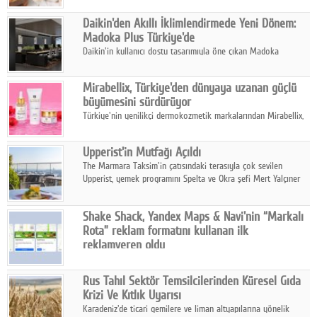
ıhlamur gibi içeceklerde tercih ettiğini ortaya koyuyor.
Daikin'den Akıllı İklimlendirmede Yeni Dönem:
Madoka Plus Türkiye'de
Daikin'in kullanıcı dostu tasarımıyla öne çıkan Madoka
ailesinin yeni nesil teknolojilerle donatılmış son modeli VRV
kontrol ünitesi Madoka Plus Türkiye'de satışa sunuldu.
Mirabellix, Türkiye'den dünyaya uzanan güçlü
büyümesini sürdürüyor
Türkiye'nin yenilikçi dermokozmetik markalarından Mirabellix,
yüksek kalite standartlarında geliştirdiği cilt ve saç bakım
ürünleriyle hem yurt içinde hem de uluslararası pazarlarda
Upperist'in Mutfağı Açıldı
büyümesini sürdürüyor.
The Marmara Taksim'in çatısındaki terasıyla çok sevilen
Upperist, yemek programını Spelta ve Okra şefi Mert Yalçıner
ile başlatıyor.
Shake Shack, Yandex Maps & Navi'nin “Markalı
Rota” reklam formatını kullanan ilk
reklamveren oldu
Shake Shack, fiziksel restoranlarındaki ziyaretçi sayısını
artırmak amacıyla Cereyan Medya ve Yandex Ads iş birliğiyle
Rus Tahıl Sektör Temsilcilerinden Küresel Gıda
Yandex Maps & Navi'nin yeni "Markalı Rota" reklam formatını
Krizi Ve Kıtlık Uyarısı
kullanan ilk marka oldu.
Karadeniz'de ticari gemilere ve liman altyapılarına yönelik