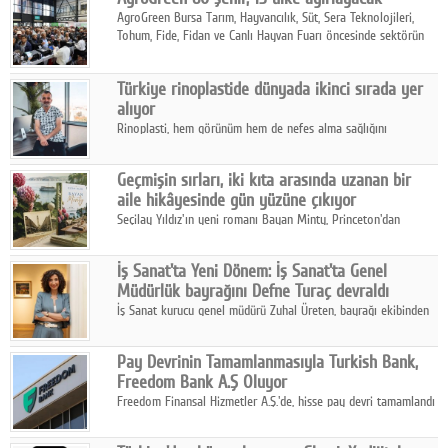
AgroGreen Bursa Tarım, Hayvancılık, Süt, Sera Teknolojileri,
Tohum, Fide, Fidan ve Canlı Hayvan Fuarı öncesinde sektörün
tüm paydaşları güç birliği yaptı.
Türkiye rinoplastide dünyada ikinci sırada yer
alıyor
Rinoplasti, hem görünüm hem de nefes alma sağlığını
ilgilendiren yönüyle bu alanın en dikkat çeken başlıklarından
biri konumunda.
Geçmişin sırları, iki kıta arasında uzanan bir
aile hikâyesinde gün yüzüne çıkıyor
Seçilay Yıldız'ın yeni romanı Bayan Minty, Princeton'dan
Büyükada'ya, 1960'ların Adana'sından günümüze uzanan çok
katmanlı bir aile hikâyesi anlatıyor.
İş Sanat'ta Yeni Dönem: İş Sanat'ta Genel
Müdürlük bayrağını Defne Turaç devraldı
İş Sanat kurucu genel müdürü Zuhal Üreten, bayrağı ekibinden
Defne Turaç'a devretti.
Pay Devrinin Tamamlanmasıyla Turkish Bank,
Freedom Bank A.Ş Oluyor
Freedom Finansal Hizmetler A.Ş.'de, hisse pay devri tamamlandı
ve yönetim kurulu belirlendi. Yapılan genel kurul toplantısında
Turkish Bank'ın ticaret unvanının “Freedom Bank A.Ş.” olmasına