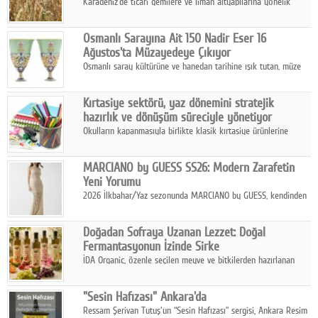
Karadeniz'de ticari gemilere ve liman altyapılarına yönelik
artan saldırılar, küresel tahıl piyasalarını alarm durumuna
geçirdi.
Osmanlı Sarayına Ait 150 Nadir Eser 16
Ağustos'ta Müzayedeye Çıkıyor
Osmanlı saray kültürüne ve hanedan tarihine ışık tutan, müze
koleksiyonlarıyla yarışacak nitelikteki 150 seçkin eser, 16
Ağustos'ta Arthill Müzecilik'in düzenleyeceği özel müzayedede
Kırtasiye sektörü, yaz dönemini stratejik
koleksiyonerlerle buluşuyor
hazırlık ve dönüşüm süreciyle yönetiyor
Okulların kapanmasıyla birlikte klasik kırtasiye ürünlerine
yönelik talepte azalma yaşansa da sektör yaz aylarını hobi,
sanat ve eğitici aktivite ürünleriyle dinamik bir biçimde
MARCIANO by GUESS SS26: Modern Zarafetin
geçiriyor.
Yeni Yorumu
2026 İlkbahar/Yaz sezonunda MARCIANO by GUESS, kendinden
emin bir duruşu modern bir çekicilik anlayışıyla buluşturuyor.
Doğadan Sofraya Uzanan Lezzet: Doğal
Fermantasyonun İzinde Sirke
İDA Organic, özenle seçilen meyve ve bitkilerden hazırlanan
sirke çeşitleriyle geleneksel lezzet kültürünü bugünün
sofralarına taşıyor.
"Sesin Hafızası" Ankara'da
Ressam Şerivan Tutuş'un “Sesin Hafızası” sergisi, Ankara Resim