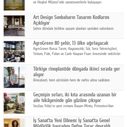
ve Heykel Müzesi'nde sanatseverlerle buluşuyor.
Art Design Sonbaharın Tasarım Kodlarını
Açıklıyor
Şehre dönüşle birlikte yaşam alanları yeniden salonların
kalbine kayarken, mobilya sektörünün öncü markası Art Design
sonbaharın tasarım kodlarını açıklıyor.
AgroGreen 80 şehir, 13 ülke ağırlayacak
AgroGreen Bursa Tarım, Hayvancılık, Süt, Sera Teknolojileri,
Tohum, Fide, Fidan ve Canlı Hayvan Fuarı öncesinde sektörün
tüm paydaşları güç birliği yaptı.
Türkiye rinoplastide dünyada ikinci sırada yer
alıyor
Rinoplasti, hem görünüm hem de nefes alma sağlığını
ilgilendiren yönüyle bu alanın en dikkat çeken başlıklarından
biri konumunda.
Geçmişin sırları, iki kıta arasında uzanan bir
aile hikâyesinde gün yüzüne çıkıyor
Seçilay Yıldız'ın yeni romanı Bayan Minty, Princeton'dan
Büyükada'ya, 1960'ların Adana'sından günümüze uzanan çok
katmanlı bir aile hikâyesi anlatıyor.
İş Sanat'ta Yeni Dönem: İş Sanat'ta Genel
Müdürlük bayrağını Defne Turaç devraldı