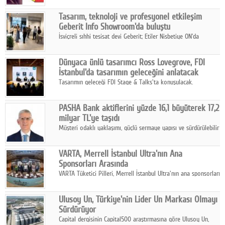
Tasarım, teknoloji ve profesyonel etkileşim
Geberit Info Showroom'da buluştu
İsviçreli sıhhi tesisat devi Geberit; Etiler Nisbetiye ON'da
konumlanan Info Showroom'unda Cosentino ve Smeg iş
ortaklığıyla özel bir davete ev sahipliği yaptı.
Dünyaca ünlü tasarımcı Ross Lovegrove, FDI
İstanbul'da tasarımın geleceğini anlatacak
Tasarımın geleceği FDI Stage & Talks'ta konuşulacak.
PASHA Bank aktiflerini yüzde 16,1 büyüterek 17,2
milyar TL'ye taşıdı
Müşteri odaklı yaklaşımı, güçlü sermaye yapısı ve sürdürülebilir
büyüme stratejisiyle faaliyetlerini sürdüren PASHA Bank, 2026
yılının ilk yarısında güçlü finansal performansını korudu.
VARTA, Merrell İstanbul Ultra'nın Ana
Sponsorları Arasında
VARTA Tüketici Pilleri, Merrell İstanbul Ultra'nın ana sponsorları
arasında yer alarak sporun, performansın ve aktif yaşamın
enerjisine güç katıyor.
Ulusoy Un, Türkiye'nin Lider Un Markası Olmayı
Sürdürüyor
Capital dergisinin Capital500 araştırmasına göre Ulusoy Un,