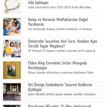
Gibi Işıldayın
Işıltılı tasarımlarla dolu SS26 GUESS Kadın Mücevher
Koleksiyonu, yaz gardıroplarına modern lüksün zarif
dokunuşunu taşıyor.
Kamp ve Karavan Mutfaklarının Doğal
Yardımcısı
Yaz sezonunda doğaya yönelen kampçılar ve karavan
tutkunları, bulaşıklar için sıcak suya ihtiyaç duymadan güçlü
temizlik sağlayan, çevreye duyarlı bitkisel içerikli ürünleri tercih
Üniversite Seçerken Asıl Soru: Yeniden Aynı
ediyor.
Tercihi Yapar Mıydınız?
29 Temmuz-10 Ağustos tarihleri arasında tercih yapacak
milyonlarca üniversite adayı için en kritik karar süreci başladı.
Elden Ring Evreninin Sırları Mangada
Derinleşiyor
Dünya çapında milyonlarca oyuncuyu büyüleyen Elden
Ring evreni, resmi manga serisi Altın Ağaç'a Yolculuk ile mizahı,
aksiyonu ve karanlık fantastik atmosferi bir araya getirmeyi
Art Design Sonbaharın Tasarım Kodlarını
sürdürüyor.
Açıklıyor
Şehre dönüşle birlikte yaşam alanları yeniden salonların
kalbine kayarken, mobilya sektörünün öncü markası Art Design
sonbaharın tasarım kodlarını açıklıyor.
AgroGreen 80 şehir, 13 ülke ağırlayacak