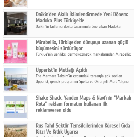
sonuçlarına göre, bal tüketicilerinin yüzde 34'ünün balı çay ve
ıhlamur gibi içeceklerde tercih ettiğini ortaya koyuyor.
Daikin'den Akıllı İklimlendirmede Yeni Dönem:
Madoka Plus Türkiye'de
Daikin'in kullanıcı dostu tasarımıyla öne çıkan Madoka
ailesinin yeni nesil teknolojilerle donatılmış son modeli VRV
kontrol ünitesi Madoka Plus Türkiye'de satışa sunuldu.
Mirabellix, Türkiye'den dünyaya uzanan güçlü
büyümesini sürdürüyor
Türkiye'nin yenilikçi dermokozmetik markalarından Mirabellix,
yüksek kalite standartlarında geliştirdiği cilt ve saç bakım
ürünleriyle hem yurt içinde hem de uluslararası pazarlarda
Upperist'in Mutfağı Açıldı
büyümesini sürdürüyor.
The Marmara Taksim'in çatısındaki terasıyla çok sevilen
Upperist, yemek programını Spelta ve Okra şefi Mert Yalçıner
ile başlatıyor.
Shake Shack, Yandex Maps & Navi'nin “Markalı
Rota” reklam formatını kullanan ilk
reklamveren oldu
Shake Shack, fiziksel restoranlarındaki ziyaretçi sayısını
artırmak amacıyla Cereyan Medya ve Yandex Ads iş birliğiyle
Rus Tahıl Sektör Temsilcilerinden Küresel Gıda
Yandex Maps & Navi'nin yeni "Markalı Rota" reklam formatını
Krizi Ve Kıtlık Uyarısı
kullanan ilk marka oldu.