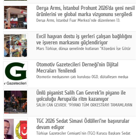
Midilli hattının resmi açılışı gerçekleştirildi.
Google Plus
Derya Arms, İstanbul Prohunt 2026'da yeni nesil
ürünlerini ve global marka vizyonunu sergiledi
© 2026 TÜM HAKLARI SAKLIDIR
Derya Arms, İstanbul Fuar Merkezi'nde düzenlenen 13.
Uluslararası İstanbul Prohunt Av, Silah ve Doğa Sporları
Fuarı'nda sektör profesyonelleri, iş ortakları, bayiler ve son
Evcil hayvan dostu iş yerleri çalışan bağlılığını
kullanıcılarla bir araya geldi.
ve işveren markasını güçlendiriyor
Mars Türkiye, dünya genelinde kutlanan "Köpeğini İşe Götür
Haftası" kapsamında, evcil hayvan dostu iş yeri uygulamalarının
çalışan bağlılığı, iyi olma hali ve işveren markası üzerindeki
Otomotiv Gazetecileri Derneği'nin Dijital
etkisine dikkat çekti.
Mecraları Yenilendi
Otomotiv medyasının çatı kuruluşu OGD, dijitalleşen medya
dünyasına uyum sağlama ve iletişim ağını güçlendirme
hedefiyle internet sitesini ve sosyal medya kanallarını yeniledi.
Ünlü piyanist Salih Can Gevrek'in piyano ile
yolculuğu Avrupa'da ritm kazanıyor
SALİH CAN GEVREK: “PİYANO TÜM ORKESTRAYI TAMAMLAYAN
BİR ENSTRÜMAN OLARAK BAŞLIBAŞINA BİR ORKESTRA GİBİ
ETKİ YARATIYOR"
TGC 2026 Sedat Simavi Ödülleri'ne başvurular
devam ediyor
Türkiye Gazeteciler Cemiyeti'nin (TGC) Kurucu Başkanı Sedat
Simavi adına 50 yıldır verilen ödüllere başvurular devam ediyor.