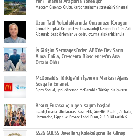
Yeni Finansal Araçlarla Yönetiyor
Medcem Çimento Grubu, karbonsuzlaşma stratejisini finansal
risk yönetimi uygulamalarıyla güçlendiren yeni bir adım attı.
Uzun Tatil Yolculuklarında Omzunuzu Koruyun
Central Hospital Ortopedi ve Travmatoloji Uzmanı Prof. Dr. Akif
Albayrak, basit önlemler ve doğru oturma alışkanlıklarıyla
yolculukların çok daha konforlu geçirilebileceğini belirtiyor.
İş Girişim Sermayesi'nden ABD'de Dev Satın
Alma: Enlila, Crescenta Biosciences'ın Ana
Ortağı Oldu
İş Girişim Sermayesi, biyoteknoloji alanındaki büyüme
stratejisini uluslararası ölçeğe taşıyan satın alma hamlesini
McDonald's Türkiye'nin İşveren Markası Ajans
tamamladı.
Sosyal'e Emanet
Ajans Sosyal, yeni dönemde McDonald's Türkiye'nin işveren
markası iletişim stratejisini oluşturacak.
BeautyEurasia için geri sayım başladı
BeautyEurasia: Uluslararası Kozmetik, Güzellik, Kuaför, Ambalaj,
Hammadde, Hijyen ve Private Label Fuarı, 2–4 Eylül tarihleri
arasında düzenlenecek.
SS26 GUESS Jewellery Koleksiyonu ile Güneş