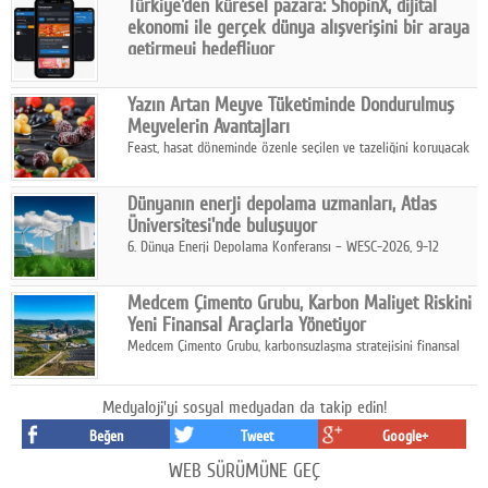
Türkiye'den küresel pazara: ShopinX, dijital
karar verildi.
ekonomi ile gerçek dünya alışverişini bir araya
getirmeyi hedefliyor
Türkiye'de geliştirilen teknoloji girişimi ShopinX, dijital
ekonomi ile gerçek dünya alışveriş deneyimi arasında köprü
Yazın Artan Meyve Tüketiminde Dondurulmuş
kurmayı hedefleyen vizyonuyla uluslararası pazarlara açılıyor.
Meyvelerin Avantajları
Feast, hasat döneminde özenle seçilen ve tazeliğini koruyacak
şekilde dondurulan meyve ürünleriyle tüketicilere dört mevsim
pratik, güvenilir ve lezzetli bir alternatif sunuyor.
Dünyanın enerji depolama uzmanları, Atlas
Üniversitesi'nde buluşuyor
6. Dünya Enerji Depolama Konferansı – WESC-2026, 9-12
Ağustos 2026 tarihleri arasında İstanbul Atlas Üniversitesi ev
sahipliğinde gerçekleştirilecek.
Medcem Çimento Grubu, Karbon Maliyet Riskini
Yeni Finansal Araçlarla Yönetiyor
Medcem Çimento Grubu, karbonsuzlaşma stratejisini finansal
risk yönetimi uygulamalarıyla güçlendiren yeni bir adım attı.
Medyaloji'yi sosyal medyadan da takip edin!
Beğen
Tweet
Google+
WEB SÜRÜMÜNE GEÇ