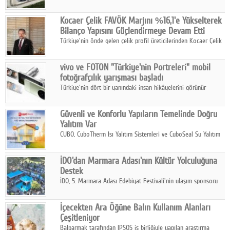
2025 yılında gerçekleştirdiği 66 milyar 937 milyon TL satış
hasılatıyla Türkiye'nin en büyük 83. firması oldu.
Kocaer Çelik FAVÖK Marjını %16,1'e Yükselterek
Bilanço Yapısını Güçlendirmeye Devam Etti
Türkiye'nin önde gelen çelik profil üreticilerinden Kocaer Çelik
ikinci çeyrek ve ilk yarı finansal sonuçlarını açıkladı. Kocaer
Çelik FAVÖK Marjını %16,1'e yükseltti.
vivo ve FOTON "Türkiye'nin Portreleri" mobil
fotoğrafçılık yarışması başladı
Türkiye'nin dört bir yanındaki insan hikâyelerini görünür
kılmayı amaçlayan yarışma, katılımcıları yaşadıkları coğrafyanın
insanını, kültürünü ve yaşamını portre fotoğraflarıyla
Güvenli ve Konforlu Yapıların Temelinde Doğru
anlatmaya davet ediyor.
Yalıtım Var
CUBO, CuboTherm Isı Yalıtım Sistemleri ve CuboSeal Su Yalıtım
Sistemleri ile yapılara dört mevsim konfor, yüksek dayanıklılık
ve sürdürülebilir çözümler sunuyor.
İDO'dan Marmara Adası'nın Kültür Yolculuğuna
Destek
İDO, 5. Marmara Adası Edebiyat Festivali'nin ulaşım sponsoru
olarak kültür, sanat ve ada turizmine olan katkısını devam
ettiriyor.
İçecekten Ara Öğüne Balın Kullanım Alanları
Çeşitleniyor
Balparmak tarafından IPSOS iş birliğiyle yapılan araştırma