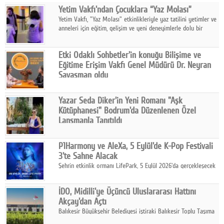
Yetim Vakfı'ndan Çocuklara “Yaz Molası”
Facebook
Yetim Vakfı, "Yaz Molası" etkinlikleriyle yaz tatilini yetimler ve
anneleri için eğitim, gelişim ve yeni deneyimlerle dolu bir
Diziler
programa dönüştürüyor.
Karikatür
Etki Odaklı Sohbetler'in konuğu Bilişime ve
Eğitime Erişim Vakfı Genel Müdürü Dr. Neyran
Youtube
Savaşman oldu
Programda, Türkiye'de bilişime erişimde yaşanan eşitsizlikler,
vakfın bu ihtiyaçtan doğan çalışmaları, Kıvılcım Programı, yapay
Polemik
Yazar Seda Diker'in Yeni Romanı "Aşk
zekânın eğitimde kullanımı ve gelecek dönem hedefleri ele
Kütüphanesi" Bodrum'da Düzenlenen Özel
alındı.
Reklam
Lansmanla Tanıtıldı
Yazar, Eğitmen, Duygu Simyacısı ve İletişim Mentörü Seda
Yazarlar
Diker'in 13. kitabı “Aşk Kütüphanesi” 6 Ağustos'ta Casa dell'Arte
P1Harmony ve AleXa, 5 Eylül'de K-Pop Festivali
Bodrum'da düzenlenen özel lansmanla okurlarıyla buluştu.
3'te Sahne Alacak
Künye
Şehrin etkinlik ormanı LifePark, 5 Eylül 2026'da gerçekleşecek
K-Pop Festivali 3 ile bir kez daha İstanbul'u dünya K-Pop
SOSYAL MEDYA
haritasında önemli bir destinasyon haline getirmeye
İDO, Midilli'ye Üçüncü Uluslararası Hattını
hazırlanıyor.
Facebook
Akçay'dan Açtı
Balıkesir Büyükşehir Belediyesi iştiraki Balıkesir Toplu Taşıma
Twitter
AŞ ( BTT) ve BADO markası iş birliğiyle hayata geçirilen Akçay-