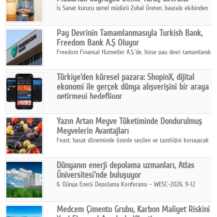
İş Sanat kurucu genel müdürü Zuhal Üreten, bayrağı ekibinden
Defne Turaç'a devretti.
Pay Devrinin Tamamlanmasıyla Turkish Bank,
Freedom Bank A.Ş Oluyor
Freedom Finansal Hizmetler A.Ş.'de, hisse pay devri tamamlandı
ve yönetim kurulu belirlendi. Yapılan genel kurul toplantısında
Turkish Bank'ın ticaret unvanının “Freedom Bank A.Ş.” olmasına
Türkiye'den küresel pazara: ShopinX, dijital
karar verildi.
ekonomi ile gerçek dünya alışverişini bir araya
getirmeyi hedefliyor
Türkiye'de geliştirilen teknoloji girişimi ShopinX, dijital
ekonomi ile gerçek dünya alışveriş deneyimi arasında köprü
Yazın Artan Meyve Tüketiminde Dondurulmuş
kurmayı hedefleyen vizyonuyla uluslararası pazarlara açılıyor.
Meyvelerin Avantajları
Feast, hasat döneminde özenle seçilen ve tazeliğini koruyacak
şekilde dondurulan meyve ürünleriyle tüketicilere dört mevsim
pratik, güvenilir ve lezzetli bir alternatif sunuyor.
Dünyanın enerji depolama uzmanları, Atlas
Üniversitesi'nde buluşuyor
6. Dünya Enerji Depolama Konferansı – WESC-2026, 9-12
Ağustos 2026 tarihleri arasında İstanbul Atlas Üniversitesi ev
sahipliğinde gerçekleştirilecek.
Medcem Çimento Grubu, Karbon Maliyet Riskini