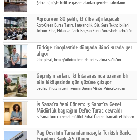
Şehre dönüşle birlikte yaşam alanları yeniden salonların
kalbine kayarken, mobilya sektörünün öncü markası Art Design
sonbaharın tasarım kodlarını açıklıyor.
AgroGreen 80 şehir, 13 ülke ağırlayacak
AgroGreen Bursa Tarım, Hayvancılık, Süt, Sera Teknolojileri,
Tohum, Fide, Fidan ve Canlı Hayvan Fuarı öncesinde sektörün
tüm paydaşları güç birliği yaptı.
Türkiye rinoplastide dünyada ikinci sırada yer
alıyor
Rinoplasti, hem görünüm hem de nefes alma sağlığını
ilgilendiren yönüyle bu alanın en dikkat çeken başlıklarından
biri konumunda.
Geçmişin sırları, iki kıta arasında uzanan bir
aile hikâyesinde gün yüzüne çıkıyor
Seçilay Yıldız'ın yeni romanı Bayan Minty, Princeton'dan
Büyükada'ya, 1960'ların Adana'sından günümüze uzanan çok
katmanlı bir aile hikâyesi anlatıyor.
İş Sanat'ta Yeni Dönem: İş Sanat'ta Genel
Müdürlük bayrağını Defne Turaç devraldı
İş Sanat kurucu genel müdürü Zuhal Üreten, bayrağı ekibinden
Defne Turaç'a devretti.
Pay Devrinin Tamamlanmasıyla Turkish Bank,
Freedom Bank A.Ş Oluyor