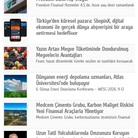
Freedom Finansal Hizmetler A.Ş.'de, hisse pay devri tamamlandı
ve yönetim kurulu belirlendi. Yapılan genel kurul toplantısında
Turkish Bank'ın ticaret unvanının “Freedom Bank A.Ş.” olmasına
Türkiye'den küresel pazara: ShopinX, dijital
karar verildi.
ekonomi ile gerçek dünya alışverişini bir araya
getirmeyi hedefliyor
Türkiye'de geliştirilen teknoloji girişimi ShopinX, dijital
ekonomi ile gerçek dünya alışveriş deneyimi arasında köprü
Yazın Artan Meyve Tüketiminde Dondurulmuş
kurmayı hedefleyen vizyonuyla uluslararası pazarlara açılıyor.
Meyvelerin Avantajları
Feast, hasat döneminde özenle seçilen ve tazeliğini koruyacak
şekilde dondurulan meyve ürünleriyle tüketicilere dört mevsim
pratik, güvenilir ve lezzetli bir alternatif sunuyor.
Dünyanın enerji depolama uzmanları, Atlas
Üniversitesi'nde buluşuyor
6. Dünya Enerji Depolama Konferansı – WESC-2026, 9-12
Ağustos 2026 tarihleri arasında İstanbul Atlas Üniversitesi ev
sahipliğinde gerçekleştirilecek.
Medcem Çimento Grubu, Karbon Maliyet Riskini
Yeni Finansal Araçlarla Yönetiyor
Medcem Çimento Grubu, karbonsuzlaşma stratejisini finansal
risk yönetimi uygulamalarıyla güçlendiren yeni bir adım attı.
Uzun Tatil Yolculuklarında Omzunuzu Koruyun