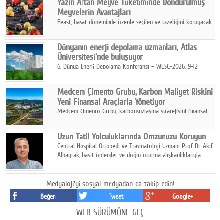
Yazın Artan Meyve Tüketiminde Dondurulmuş
kurmayı hedefleyen vizyonuyla uluslararası pazarlara açılıyor.
Meyvelerin Avantajları
Feast, hasat döneminde özenle seçilen ve tazeliğini koruyacak
şekilde dondurulan meyve ürünleriyle tüketicilere dört mevsim
pratik, güvenilir ve lezzetli bir alternatif sunuyor.
Dünyanın enerji depolama uzmanları, Atlas
Üniversitesi'nde buluşuyor
6. Dünya Enerji Depolama Konferansı – WESC-2026, 9-12
Ağustos 2026 tarihleri arasında İstanbul Atlas Üniversitesi ev
sahipliğinde gerçekleştirilecek.
Medcem Çimento Grubu, Karbon Maliyet Riskini
Yeni Finansal Araçlarla Yönetiyor
Medcem Çimento Grubu, karbonsuzlaşma stratejisini finansal
risk yönetimi uygulamalarıyla güçlendiren yeni bir adım attı.
Uzun Tatil Yolculuklarında Omzunuzu Koruyun
Central Hospital Ortopedi ve Travmatoloji Uzmanı Prof. Dr. Akif
Albayrak, basit önlemler ve doğru oturma alışkanlıklarıyla
yolculukların çok daha konforlu geçirilebileceğini belirtiyor.
Medyaloji'yi sosyal medyadan da takip edin!
Beğen
Tweet
Google+
WEB SÜRÜMÜNE GEÇ