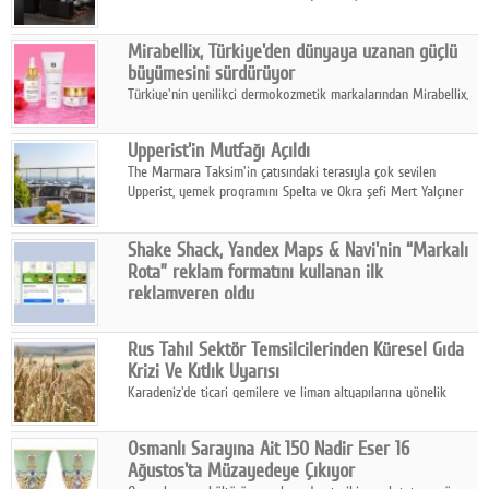
ailesinin yeni nesil teknolojilerle donatılmış son modeli VRV
kontrol ünitesi Madoka Plus Türkiye'de satışa sunuldu.
Mirabellix, Türkiye'den dünyaya uzanan güçlü
büyümesini sürdürüyor
Türkiye'nin yenilikçi dermokozmetik markalarından Mirabellix,
yüksek kalite standartlarında geliştirdiği cilt ve saç bakım
ürünleriyle hem yurt içinde hem de uluslararası pazarlarda
Upperist'in Mutfağı Açıldı
büyümesini sürdürüyor.
The Marmara Taksim'in çatısındaki terasıyla çok sevilen
Upperist, yemek programını Spelta ve Okra şefi Mert Yalçıner
ile başlatıyor.
Shake Shack, Yandex Maps & Navi'nin “Markalı
Rota” reklam formatını kullanan ilk
reklamveren oldu
Shake Shack, fiziksel restoranlarındaki ziyaretçi sayısını
artırmak amacıyla Cereyan Medya ve Yandex Ads iş birliğiyle
Rus Tahıl Sektör Temsilcilerinden Küresel Gıda
Yandex Maps & Navi'nin yeni "Markalı Rota" reklam formatını
Krizi Ve Kıtlık Uyarısı
kullanan ilk marka oldu.
Karadeniz'de ticari gemilere ve liman altyapılarına yönelik
artan saldırılar, küresel tahıl piyasalarını alarm durumuna
geçirdi.
Osmanlı Sarayına Ait 150 Nadir Eser 16
Ağustos'ta Müzayedeye Çıkıyor