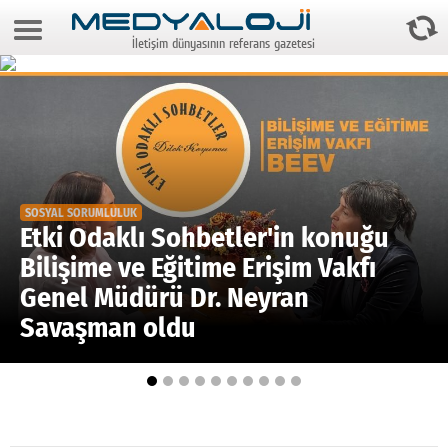
8 Ağustos 2026 6:41:58
İletişim dünyasının referans gazetesi
Anasayfa
Foto Galeri
Video Galeri
Gazeteler
SOSYAL SORUMLULUK
Medya
Etki Odaklı Sohbetler'in konuğu
Bilişime ve Eğitime Erişim Vakfı
Reyting-tiraj
Genel Müdürü Dr. Neyran
Teknoloji
Savaşman oldu
Televizyon
Dünya
Pr