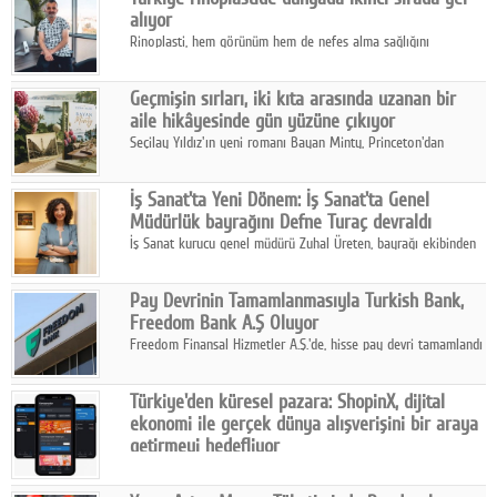
alıyor
Rinoplasti, hem görünüm hem de nefes alma sağlığını
ilgilendiren yönüyle bu alanın en dikkat çeken başlıklarından
biri konumunda.
Geçmişin sırları, iki kıta arasında uzanan bir
aile hikâyesinde gün yüzüne çıkıyor
Seçilay Yıldız'ın yeni romanı Bayan Minty, Princeton'dan
Büyükada'ya, 1960'ların Adana'sından günümüze uzanan çok
katmanlı bir aile hikâyesi anlatıyor.
İş Sanat'ta Yeni Dönem: İş Sanat'ta Genel
Müdürlük bayrağını Defne Turaç devraldı
İş Sanat kurucu genel müdürü Zuhal Üreten, bayrağı ekibinden
Defne Turaç'a devretti.
Pay Devrinin Tamamlanmasıyla Turkish Bank,
Freedom Bank A.Ş Oluyor
Freedom Finansal Hizmetler A.Ş.'de, hisse pay devri tamamlandı
ve yönetim kurulu belirlendi. Yapılan genel kurul toplantısında
Turkish Bank'ın ticaret unvanının “Freedom Bank A.Ş.” olmasına
Türkiye'den küresel pazara: ShopinX, dijital
karar verildi.
ekonomi ile gerçek dünya alışverişini bir araya
getirmeyi hedefliyor
Türkiye'de geliştirilen teknoloji girişimi ShopinX, dijital
ekonomi ile gerçek dünya alışveriş deneyimi arasında köprü