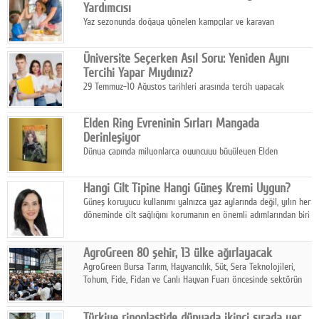
Yardımcısı
Yaz sezonunda doğaya yönelen kampçılar ve karavan
tutkunları, bulaşıklar için sıcak suya ihtiyaç duymadan güçlü
temizlik sağlayan, çevreye duyarlı bitkisel içerikli ürünleri tercih
Üniversite Seçerken Asıl Soru: Yeniden Aynı
ediyor.
Tercihi Yapar Mıydınız?
29 Temmuz-10 Ağustos tarihleri arasında tercih yapacak
milyonlarca üniversite adayı için en kritik karar süreci başladı.
Elden Ring Evreninin Sırları Mangada
Derinleşiyor
Dünya çapında milyonlarca oyuncuyu büyüleyen Elden
Ring evreni, resmi manga serisi Altın Ağaç'a Yolculuk ile mizahı,
aksiyonu ve karanlık fantastik atmosferi bir araya getirmeyi
Hangi Cilt Tipine Hangi Güneş Kremi Uygun?
sürdürüyor.
Güneş koruyucu kullanımı yalnızca yaz aylarında değil, yılın her
döneminde cilt sağlığını korumanın en önemli adımlarından biri
olarak öne çıkıyor.
AgroGreen 80 şehir, 13 ülke ağırlayacak
AgroGreen Bursa Tarım, Hayvancılık, Süt, Sera Teknolojileri,
Tohum, Fide, Fidan ve Canlı Hayvan Fuarı öncesinde sektörün
tüm paydaşları güç birliği yaptı.
Türkiye rinoplastide dünyada ikinci sırada yer