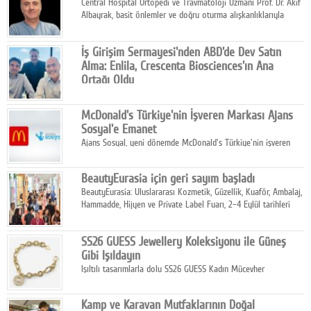
Central Hospital Ortopedi ve Travmatoloji Uzmanı Prof. Dr. Akif
Albayrak, basit önlemler ve doğru oturma alışkanlıklarıyla
yolculukların çok daha konforlu geçirilebileceğini belirtiyor.
İş Girişim Sermayesi'nden ABD'de Dev Satın
Alma: Enlila, Crescenta Biosciences'ın Ana
Ortağı Oldu
İş Girişim Sermayesi, biyoteknoloji alanındaki büyüme
stratejisini uluslararası ölçeğe taşıyan satın alma hamlesini
McDonald's Türkiye'nin İşveren Markası Ajans
tamamladı.
Sosyal'e Emanet
Ajans Sosyal, yeni dönemde McDonald's Türkiye'nin işveren
markası iletişim stratejisini oluşturacak.
BeautyEurasia için geri sayım başladı
BeautyEurasia: Uluslararası Kozmetik, Güzellik, Kuaför, Ambalaj,
Hammadde, Hijyen ve Private Label Fuarı, 2–4 Eylül tarihleri
arasında düzenlenecek.
SS26 GUESS Jewellery Koleksiyonu ile Güneş
Gibi Işıldayın
Işıltılı tasarımlarla dolu SS26 GUESS Kadın Mücevher
Koleksiyonu, yaz gardıroplarına modern lüksün zarif
dokunuşunu taşıyor.
Kamp ve Karavan Mutfaklarının Doğal