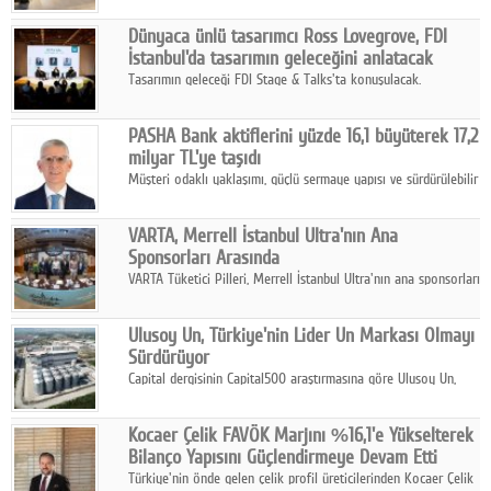
ortaklığıyla özel bir davete ev sahipliği yaptı.
Dünyaca ünlü tasarımcı Ross Lovegrove, FDI
İstanbul'da tasarımın geleceğini anlatacak
Tasarımın geleceği FDI Stage & Talks'ta konuşulacak.
PASHA Bank aktiflerini yüzde 16,1 büyüterek 17,2
milyar TL'ye taşıdı
Müşteri odaklı yaklaşımı, güçlü sermaye yapısı ve sürdürülebilir
büyüme stratejisiyle faaliyetlerini sürdüren PASHA Bank, 2026
yılının ilk yarısında güçlü finansal performansını korudu.
VARTA, Merrell İstanbul Ultra'nın Ana
Sponsorları Arasında
VARTA Tüketici Pilleri, Merrell İstanbul Ultra'nın ana sponsorları
arasında yer alarak sporun, performansın ve aktif yaşamın
enerjisine güç katıyor.
Ulusoy Un, Türkiye'nin Lider Un Markası Olmayı
Sürdürüyor
Capital dergisinin Capital500 araştırmasına göre Ulusoy Un,
2025 yılında gerçekleştirdiği 66 milyar 937 milyon TL satış
hasılatıyla Türkiye'nin en büyük 83. firması oldu.
Kocaer Çelik FAVÖK Marjını %16,1'e Yükselterek
Bilanço Yapısını Güçlendirmeye Devam Etti
Türkiye'nin önde gelen çelik profil üreticilerinden Kocaer Çelik