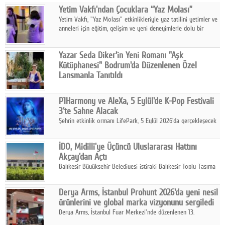
Yetim Vakfı'ndan Çocuklara “Yaz Molası”
Facebook
Yetim Vakfı, "Yaz Molası" etkinlikleriyle yaz tatilini yetimler ve
anneleri için eğitim, gelişim ve yeni deneyimlerle dolu bir
Diziler
programa dönüştürüyor.
Karikatür
Yazar Seda Diker'in Yeni Romanı "Aşk
Kütüphanesi" Bodrum'da Düzenlenen Özel
Youtube
Lansmanla Tanıtıldı
Yazar, Eğitmen, Duygu Simyacısı ve İletişim Mentörü Seda
Diker'in 13. kitabı “Aşk Kütüphanesi” 6 Ağustos'ta Casa dell'Arte
Polemik
P1Harmony ve AleXa, 5 Eylül'de K-Pop Festivali
Bodrum'da düzenlenen özel lansmanla okurlarıyla buluştu.
3'te Sahne Alacak
Reklam
Şehrin etkinlik ormanı LifePark, 5 Eylül 2026'da gerçekleşecek
K-Pop Festivali 3 ile bir kez daha İstanbul'u dünya K-Pop
Yazarlar
haritasında önemli bir destinasyon haline getirmeye
İDO, Midilli'ye Üçüncü Uluslararası Hattını
hazırlanıyor.
Akçay'dan Açtı
Künye
Balıkesir Büyükşehir Belediyesi iştiraki Balıkesir Toplu Taşıma
AŞ ( BTT) ve BADO markası iş birliğiyle hayata geçirilen Akçay-
SOSYAL MEDYA
Midilli hattının resmi açılışı gerçekleştirildi.
Derya Arms, İstanbul Prohunt 2026'da yeni nesil
Facebook
ürünlerini ve global marka vizyonunu sergiledi
Derya Arms, İstanbul Fuar Merkezi'nde düzenlenen 13.
Twitter
Uluslararası İstanbul Prohunt Av, Silah ve Doğa Sporları