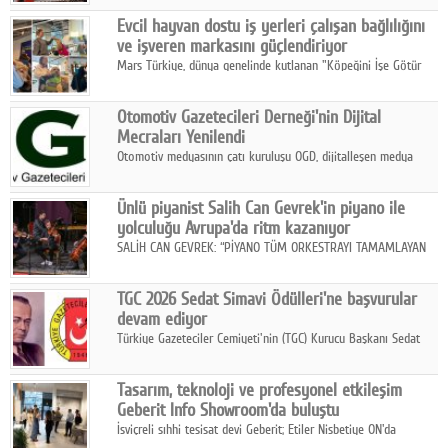
Fuarı'nda sektör profesyonelleri, iş ortakları, bayiler ve son
Google Plus
Evcil hayvan dostu iş yerleri çalışan bağlılığını
kullanıcılarla bir araya geldi.
ve işveren markasını güçlendiriyor
© 2026 TÜM HAKLARI SAKLIDIR
Mars Türkiye, dünya genelinde kutlanan "Köpeğini İşe Götür
Haftası" kapsamında, evcil hayvan dostu iş yeri uygulamalarının
çalışan bağlılığı, iyi olma hali ve işveren markası üzerindeki
Otomotiv Gazetecileri Derneği'nin Dijital
etkisine dikkat çekti.
Mecraları Yenilendi
Otomotiv medyasının çatı kuruluşu OGD, dijitalleşen medya
dünyasına uyum sağlama ve iletişim ağını güçlendirme
hedefiyle internet sitesini ve sosyal medya kanallarını yeniledi.
Ünlü piyanist Salih Can Gevrek'in piyano ile
yolculuğu Avrupa'da ritm kazanıyor
SALİH CAN GEVREK: “PİYANO TÜM ORKESTRAYI TAMAMLAYAN
BİR ENSTRÜMAN OLARAK BAŞLIBAŞINA BİR ORKESTRA GİBİ
ETKİ YARATIYOR"
TGC 2026 Sedat Simavi Ödülleri'ne başvurular
devam ediyor
Türkiye Gazeteciler Cemiyeti'nin (TGC) Kurucu Başkanı Sedat
Simavi adına 50 yıldır verilen ödüllere başvurular devam ediyor.
Tasarım, teknoloji ve profesyonel etkileşim
Geberit Info Showroom'da buluştu
İsviçreli sıhhi tesisat devi Geberit; Etiler Nisbetiye ON'da
konumlanan Info Showroom'unda Cosentino ve Smeg iş