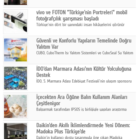
ikinci çeyrek ve ilk yarı finansal sonuçlarını açıkladı. Kocaer
Çelik FAVÖK Marjını %16,1'e yükseltti.
vivo ve FOTON "Türkiye'nin Portreleri" mobil
fotoğrafçılık yarışması başladı
Türkiye'nin dört bir yanındaki insan hikâyelerini görünür
kılmayı amaçlayan yarışma, katılımcıları yaşadıkları coğrafyanın
insanını, kültürünü ve yaşamını portre fotoğraflarıyla
Güvenli ve Konforlu Yapıların Temelinde Doğru
anlatmaya davet ediyor.
Yalıtım Var
CUBO, CuboTherm Isı Yalıtım Sistemleri ve CuboSeal Su Yalıtım
Sistemleri ile yapılara dört mevsim konfor, yüksek dayanıklılık
ve sürdürülebilir çözümler sunuyor.
İDO'dan Marmara Adası'nın Kültür Yolculuğuna
Destek
İDO, 5. Marmara Adası Edebiyat Festivali'nin ulaşım sponsoru
olarak kültür, sanat ve ada turizmine olan katkısını devam
ettiriyor.
İçecekten Ara Öğüne Balın Kullanım Alanları
Çeşitleniyor
Balparmak tarafından IPSOS iş birliğiyle yapılan araştırma
sonuçlarına göre, bal tüketicilerinin yüzde 34'ünün balı çay ve
ıhlamur gibi içeceklerde tercih ettiğini ortaya koyuyor.
Daikin'den Akıllı İklimlendirmede Yeni Dönem:
Madoka Plus Türkiye'de
Daikin'in kullanıcı dostu tasarımıyla öne çıkan Madoka