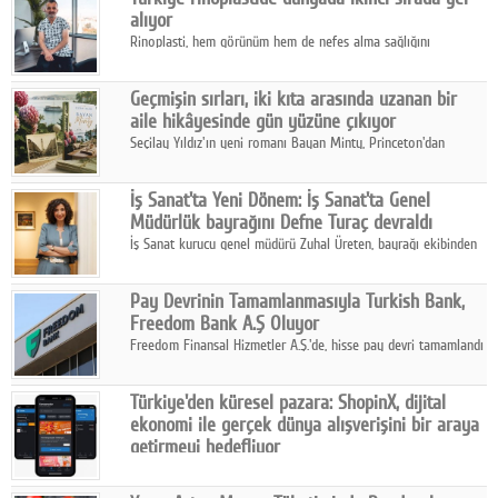
alıyor
Rinoplasti, hem görünüm hem de nefes alma sağlığını
ilgilendiren yönüyle bu alanın en dikkat çeken başlıklarından
biri konumunda.
Geçmişin sırları, iki kıta arasında uzanan bir
aile hikâyesinde gün yüzüne çıkıyor
Seçilay Yıldız'ın yeni romanı Bayan Minty, Princeton'dan
Büyükada'ya, 1960'ların Adana'sından günümüze uzanan çok
katmanlı bir aile hikâyesi anlatıyor.
İş Sanat'ta Yeni Dönem: İş Sanat'ta Genel
Müdürlük bayrağını Defne Turaç devraldı
İş Sanat kurucu genel müdürü Zuhal Üreten, bayrağı ekibinden
Defne Turaç'a devretti.
Pay Devrinin Tamamlanmasıyla Turkish Bank,
Freedom Bank A.Ş Oluyor
Freedom Finansal Hizmetler A.Ş.'de, hisse pay devri tamamlandı
ve yönetim kurulu belirlendi. Yapılan genel kurul toplantısında
Turkish Bank'ın ticaret unvanının “Freedom Bank A.Ş.” olmasına
Türkiye'den küresel pazara: ShopinX, dijital
karar verildi.
ekonomi ile gerçek dünya alışverişini bir araya
getirmeyi hedefliyor
Türkiye'de geliştirilen teknoloji girişimi ShopinX, dijital
ekonomi ile gerçek dünya alışveriş deneyimi arasında köprü