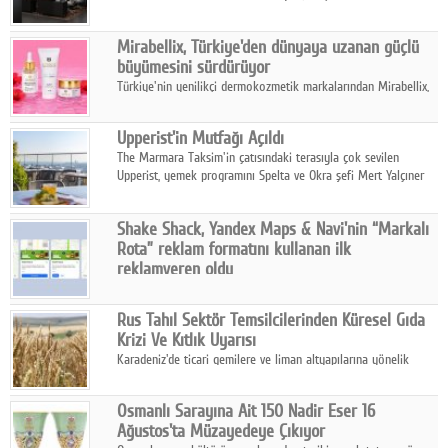
ailesinin yeni nesil teknolojilerle donatılmış son modeli VRV
kontrol ünitesi Madoka Plus Türkiye'de satışa sunuldu.
Mirabellix, Türkiye'den dünyaya uzanan güçlü
büyümesini sürdürüyor
Türkiye'nin yenilikçi dermokozmetik markalarından Mirabellix,
yüksek kalite standartlarında geliştirdiği cilt ve saç bakım
ürünleriyle hem yurt içinde hem de uluslararası pazarlarda
Upperist'in Mutfağı Açıldı
büyümesini sürdürüyor.
The Marmara Taksim'in çatısındaki terasıyla çok sevilen
Upperist, yemek programını Spelta ve Okra şefi Mert Yalçıner
ile başlatıyor.
Shake Shack, Yandex Maps & Navi'nin “Markalı
Rota” reklam formatını kullanan ilk
reklamveren oldu
Shake Shack, fiziksel restoranlarındaki ziyaretçi sayısını
artırmak amacıyla Cereyan Medya ve Yandex Ads iş birliğiyle
Rus Tahıl Sektör Temsilcilerinden Küresel Gıda
Yandex Maps & Navi'nin yeni "Markalı Rota" reklam formatını
Krizi Ve Kıtlık Uyarısı
kullanan ilk marka oldu.
Karadeniz'de ticari gemilere ve liman altyapılarına yönelik
artan saldırılar, küresel tahıl piyasalarını alarm durumuna
geçirdi.
Osmanlı Sarayına Ait 150 Nadir Eser 16
Ağustos'ta Müzayedeye Çıkıyor