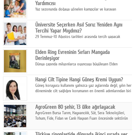
Yardımcısı
Yaz sezonunda doğaya yönelen kampçılar ve karavan
tutkunları, bulaşıklar için sıcak suya ihtiyaç duymadan güçlü
temizlik sağlayan, çevreye duyarlı bitkisel içerikli ürünleri tercih
Üniversite Seçerken Asıl Soru: Yeniden Aynı
ediyor.
Tercihi Yapar Mıydınız?
29 Temmuz-10 Ağustos tarihleri arasında tercih yapacak
milyonlarca üniversite adayı için en kritik karar süreci başladı.
Elden Ring Evreninin Sırları Mangada
Derinleşiyor
Dünya çapında milyonlarca oyuncuyu büyüleyen Elden
Ring evreni, resmi manga serisi Altın Ağaç'a Yolculuk ile mizahı,
aksiyonu ve karanlık fantastik atmosferi bir araya getirmeyi
Hangi Cilt Tipine Hangi Güneş Kremi Uygun?
sürdürüyor.
Güneş koruyucu kullanımı yalnızca yaz aylarında değil, yılın her
döneminde cilt sağlığını korumanın en önemli adımlarından biri
olarak öne çıkıyor.
AgroGreen 80 şehir, 13 ülke ağırlayacak
AgroGreen Bursa Tarım, Hayvancılık, Süt, Sera Teknolojileri,
Tohum, Fide, Fidan ve Canlı Hayvan Fuarı öncesinde sektörün
tüm paydaşları güç birliği yaptı.
Türkiye rinoplastide dünyada ikinci sırada yer