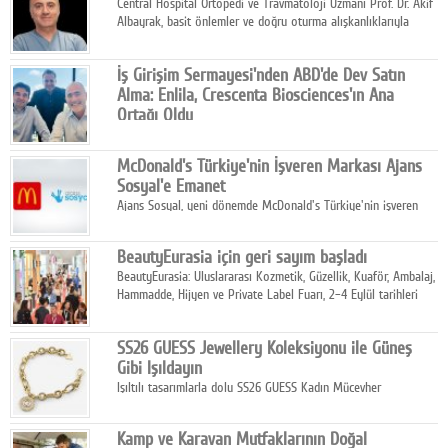
Central Hospital Ortopedi ve Travmatoloji Uzmanı Prof. Dr. Akif
Albayrak, basit önlemler ve doğru oturma alışkanlıklarıyla
yolculukların çok daha konforlu geçirilebileceğini belirtiyor.
İş Girişim Sermayesi'nden ABD'de Dev Satın
Alma: Enlila, Crescenta Biosciences'ın Ana
Ortağı Oldu
İş Girişim Sermayesi, biyoteknoloji alanındaki büyüme
stratejisini uluslararası ölçeğe taşıyan satın alma hamlesini
McDonald's Türkiye'nin İşveren Markası Ajans
tamamladı.
Sosyal'e Emanet
Ajans Sosyal, yeni dönemde McDonald's Türkiye'nin işveren
markası iletişim stratejisini oluşturacak.
BeautyEurasia için geri sayım başladı
BeautyEurasia: Uluslararası Kozmetik, Güzellik, Kuaför, Ambalaj,
Hammadde, Hijyen ve Private Label Fuarı, 2–4 Eylül tarihleri
arasında düzenlenecek.
SS26 GUESS Jewellery Koleksiyonu ile Güneş
Gibi Işıldayın
Işıltılı tasarımlarla dolu SS26 GUESS Kadın Mücevher
Koleksiyonu, yaz gardıroplarına modern lüksün zarif
dokunuşunu taşıyor.
Kamp ve Karavan Mutfaklarının Doğal