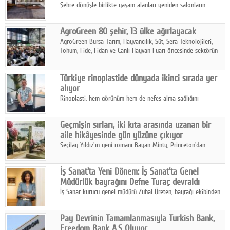
Şehre dönüşle birlikte yaşam alanları yeniden salonların
kalbine kayarken, mobilya sektörünün öncü markası Art Design
sonbaharın tasarım kodlarını açıklıyor.
AgroGreen 80 şehir, 13 ülke ağırlayacak
AgroGreen Bursa Tarım, Hayvancılık, Süt, Sera Teknolojileri,
Tohum, Fide, Fidan ve Canlı Hayvan Fuarı öncesinde sektörün
tüm paydaşları güç birliği yaptı.
Türkiye rinoplastide dünyada ikinci sırada yer
alıyor
Rinoplasti, hem görünüm hem de nefes alma sağlığını
ilgilendiren yönüyle bu alanın en dikkat çeken başlıklarından
biri konumunda.
Geçmişin sırları, iki kıta arasında uzanan bir
aile hikâyesinde gün yüzüne çıkıyor
Seçilay Yıldız'ın yeni romanı Bayan Minty, Princeton'dan
Büyükada'ya, 1960'ların Adana'sından günümüze uzanan çok
katmanlı bir aile hikâyesi anlatıyor.
İş Sanat'ta Yeni Dönem: İş Sanat'ta Genel
Müdürlük bayrağını Defne Turaç devraldı
İş Sanat kurucu genel müdürü Zuhal Üreten, bayrağı ekibinden
Defne Turaç'a devretti.
Pay Devrinin Tamamlanmasıyla Turkish Bank,
Freedom Bank A.Ş Oluyor