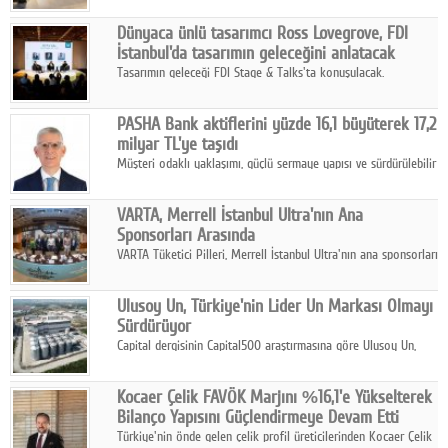
ortaklığıyla özel bir davete ev sahipliği yaptı.
Dünyaca ünlü tasarımcı Ross Lovegrove, FDI
İstanbul'da tasarımın geleceğini anlatacak
Tasarımın geleceği FDI Stage & Talks'ta konuşulacak.
PASHA Bank aktiflerini yüzde 16,1 büyüterek 17,2
milyar TL'ye taşıdı
Müşteri odaklı yaklaşımı, güçlü sermaye yapısı ve sürdürülebilir
büyüme stratejisiyle faaliyetlerini sürdüren PASHA Bank, 2026
yılının ilk yarısında güçlü finansal performansını korudu.
VARTA, Merrell İstanbul Ultra'nın Ana
Sponsorları Arasında
VARTA Tüketici Pilleri, Merrell İstanbul Ultra'nın ana sponsorları
arasında yer alarak sporun, performansın ve aktif yaşamın
enerjisine güç katıyor.
Ulusoy Un, Türkiye'nin Lider Un Markası Olmayı
Sürdürüyor
Capital dergisinin Capital500 araştırmasına göre Ulusoy Un,
2025 yılında gerçekleştirdiği 66 milyar 937 milyon TL satış
hasılatıyla Türkiye'nin en büyük 83. firması oldu.
Kocaer Çelik FAVÖK Marjını %16,1'e Yükselterek
Bilanço Yapısını Güçlendirmeye Devam Etti
Türkiye'nin önde gelen çelik profil üreticilerinden Kocaer Çelik