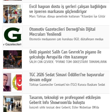
Fuarı'nda sektör profesyonelleri, iş ortakları, bayiler ve son
Google Plus
Evcil hayvan dostu iş yerleri çalışan bağlılığını
kullanıcılarla bir araya geldi.
ve işveren markasını güçlendiriyor
© 2026 TÜM HAKLARI SAKLIDIR
Mars Türkiye, dünya genelinde kutlanan "Köpeğini İşe Götür
Haftası" kapsamında, evcil hayvan dostu iş yeri uygulamalarının
çalışan bağlılığı, iyi olma hali ve işveren markası üzerindeki
Otomotiv Gazetecileri Derneği'nin Dijital
etkisine dikkat çekti.
Mecraları Yenilendi
Otomotiv medyasının çatı kuruluşu OGD, dijitalleşen medya
dünyasına uyum sağlama ve iletişim ağını güçlendirme
hedefiyle internet sitesini ve sosyal medya kanallarını yeniledi.
Ünlü piyanist Salih Can Gevrek'in piyano ile
yolculuğu Avrupa'da ritm kazanıyor
SALİH CAN GEVREK: “PİYANO TÜM ORKESTRAYI TAMAMLAYAN
BİR ENSTRÜMAN OLARAK BAŞLIBAŞINA BİR ORKESTRA GİBİ
ETKİ YARATIYOR"
TGC 2026 Sedat Simavi Ödülleri'ne başvurular
devam ediyor
Türkiye Gazeteciler Cemiyeti'nin (TGC) Kurucu Başkanı Sedat
Simavi adına 50 yıldır verilen ödüllere başvurular devam ediyor.
Tasarım, teknoloji ve profesyonel etkileşim
Geberit Info Showroom'da buluştu
İsviçreli sıhhi tesisat devi Geberit; Etiler Nisbetiye ON'da
konumlanan Info Showroom'unda Cosentino ve Smeg iş