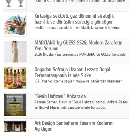
Osmanlı saray kültürüne ve hanedan tarihine ışık tutan, müze
koleksiyonlarıyla yarışacak nitelikteki 150 seçkin eser, 16
Ağustos'ta Arthill Müzecilik'in düzenleyeceği özel müzayedede
Kırtasiye sektörü, yaz dönemini stratejik
koleksiyonerlerle buluşuyor
hazırlık ve dönüşüm süreciyle yönetiyor
Okulların kapanmasıyla birlikte klasik kırtasiye ürünlerine
yönelik talepte azalma yaşansa da sektör yaz aylarını hobi,
sanat ve eğitici aktivite ürünleriyle dinamik bir biçimde
MARCIANO by GUESS SS26: Modern Zarafetin
geçiriyor.
Yeni Yorumu
2026 İlkbahar/Yaz sezonunda MARCIANO by GUESS, kendinden
emin bir duruşu modern bir çekicilik anlayışıyla buluşturuyor.
Doğadan Sofraya Uzanan Lezzet: Doğal
Fermantasyonun İzinde Sirke
İDA Organic, özenle seçilen meyve ve bitkilerden hazırlanan
sirke çeşitleriyle geleneksel lezzet kültürünü bugünün
sofralarına taşıyor.
"Sesin Hafızası" Ankara'da
Ressam Şerivan Tutuş'un “Sesin Hafızası” sergisi, Ankara Resim
ve Heykel Müzesi'nde sanatseverlerle buluşuyor.
Art Design Sonbaharın Tasarım Kodlarını
Açıklıyor