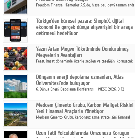
Freedom Finansal Hizmetler A.Ş.'de, hisse pay devri tamamlandı
ve yönetim kurulu belirlendi. Yapılan genel kurul toplantısında
Turkish Bank'ın ticaret unvanının “Freedom Bank A.Ş.” olmasına
Türkiye'den küresel pazara: ShopinX, dijital
karar verildi.
ekonomi ile gerçek dünya alışverişini bir araya
getirmeyi hedefliyor
Türkiye'de geliştirilen teknoloji girişimi ShopinX, dijital
ekonomi ile gerçek dünya alışveriş deneyimi arasında köprü
Yazın Artan Meyve Tüketiminde Dondurulmuş
kurmayı hedefleyen vizyonuyla uluslararası pazarlara açılıyor.
Meyvelerin Avantajları
Feast, hasat döneminde özenle seçilen ve tazeliğini koruyacak
şekilde dondurulan meyve ürünleriyle tüketicilere dört mevsim
pratik, güvenilir ve lezzetli bir alternatif sunuyor.
Dünyanın enerji depolama uzmanları, Atlas
Üniversitesi'nde buluşuyor
6. Dünya Enerji Depolama Konferansı – WESC-2026, 9-12
Ağustos 2026 tarihleri arasında İstanbul Atlas Üniversitesi ev
sahipliğinde gerçekleştirilecek.
Medcem Çimento Grubu, Karbon Maliyet Riskini
Yeni Finansal Araçlarla Yönetiyor
Medcem Çimento Grubu, karbonsuzlaşma stratejisini finansal
risk yönetimi uygulamalarıyla güçlendiren yeni bir adım attı.
Uzun Tatil Yolculuklarında Omzunuzu Koruyun