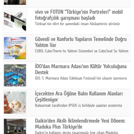
ikinci çeyrek ve ilk yarı finansal sonuçlarını açıkladı. Kocaer
Çelik FAVÖK Marjını %16,1'e yükseltti.
vivo ve FOTON "Türkiye'nin Portreleri" mobil
fotoğrafçılık yarışması başladı
Türkiye'nin dört bir yanındaki insan hikâyelerini görünür
kılmayı amaçlayan yarışma, katılımcıları yaşadıkları coğrafyanın
insanını, kültürünü ve yaşamını portre fotoğraflarıyla
Güvenli ve Konforlu Yapıların Temelinde Doğru
anlatmaya davet ediyor.
Yalıtım Var
CUBO, CuboTherm Isı Yalıtım Sistemleri ve CuboSeal Su Yalıtım
Sistemleri ile yapılara dört mevsim konfor, yüksek dayanıklılık
ve sürdürülebilir çözümler sunuyor.
İDO'dan Marmara Adası'nın Kültür Yolculuğuna
Destek
İDO, 5. Marmara Adası Edebiyat Festivali'nin ulaşım sponsoru
olarak kültür, sanat ve ada turizmine olan katkısını devam
ettiriyor.
İçecekten Ara Öğüne Balın Kullanım Alanları
Çeşitleniyor
Balparmak tarafından IPSOS iş birliğiyle yapılan araştırma
sonuçlarına göre, bal tüketicilerinin yüzde 34'ünün balı çay ve
ıhlamur gibi içeceklerde tercih ettiğini ortaya koyuyor.
Daikin'den Akıllı İklimlendirmede Yeni Dönem:
Madoka Plus Türkiye'de
Daikin'in kullanıcı dostu tasarımıyla öne çıkan Madoka