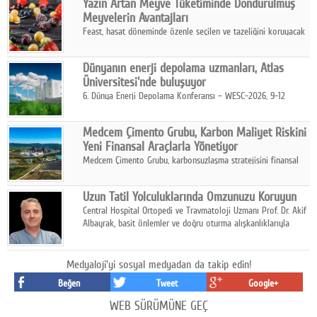
Yazın Artan Meyve Tüketiminde Dondurulmuş
kurmayı hedefleyen vizyonuyla uluslararası pazarlara açılıyor.
Meyvelerin Avantajları
Feast, hasat döneminde özenle seçilen ve tazeliğini koruyacak
şekilde dondurulan meyve ürünleriyle tüketicilere dört mevsim
pratik, güvenilir ve lezzetli bir alternatif sunuyor.
Dünyanın enerji depolama uzmanları, Atlas
Üniversitesi'nde buluşuyor
6. Dünya Enerji Depolama Konferansı – WESC-2026, 9-12
Ağustos 2026 tarihleri arasında İstanbul Atlas Üniversitesi ev
sahipliğinde gerçekleştirilecek.
Medcem Çimento Grubu, Karbon Maliyet Riskini
Yeni Finansal Araçlarla Yönetiyor
Medcem Çimento Grubu, karbonsuzlaşma stratejisini finansal
risk yönetimi uygulamalarıyla güçlendiren yeni bir adım attı.
Uzun Tatil Yolculuklarında Omzunuzu Koruyun
Central Hospital Ortopedi ve Travmatoloji Uzmanı Prof. Dr. Akif
Albayrak, basit önlemler ve doğru oturma alışkanlıklarıyla
yolculukların çok daha konforlu geçirilebileceğini belirtiyor.
Medyaloji'yi sosyal medyadan da takip edin!
Beğen
Tweet
Google+
WEB SÜRÜMÜNE GEÇ