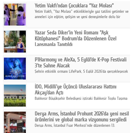
Yetim Vakfı'ndan Çocuklara “Yaz Molası”
Facebook
Yetim Vakfı, "Yaz Molası" etkinlikleriyle yaz tatilini yetimler ve
anneleri için eğitim, gelişim ve yeni deneyimlerle dolu bir
Diziler
programa dönüştürüyor.
Karikatür
Yazar Seda Diker'in Yeni Romanı "Aşk
Kütüphanesi" Bodrum'da Düzenlenen Özel
Youtube
Lansmanla Tanıtıldı
Yazar, Eğitmen, Duygu Simyacısı ve İletişim Mentörü Seda
Diker'in 13. kitabı “Aşk Kütüphanesi” 6 Ağustos'ta Casa dell'Arte
Polemik
P1Harmony ve AleXa, 5 Eylül'de K-Pop Festivali
Bodrum'da düzenlenen özel lansmanla okurlarıyla buluştu.
3'te Sahne Alacak
Reklam
Şehrin etkinlik ormanı LifePark, 5 Eylül 2026'da gerçekleşecek
K-Pop Festivali 3 ile bir kez daha İstanbul'u dünya K-Pop
Yazarlar
haritasında önemli bir destinasyon haline getirmeye
İDO, Midilli'ye Üçüncü Uluslararası Hattını
hazırlanıyor.
Akçay'dan Açtı
Künye
Balıkesir Büyükşehir Belediyesi iştiraki Balıkesir Toplu Taşıma
AŞ ( BTT) ve BADO markası iş birliğiyle hayata geçirilen Akçay-
SOSYAL MEDYA
Midilli hattının resmi açılışı gerçekleştirildi.
Derya Arms, İstanbul Prohunt 2026'da yeni nesil
Facebook
ürünlerini ve global marka vizyonunu sergiledi
Derya Arms, İstanbul Fuar Merkezi'nde düzenlenen 13.
Twitter
Uluslararası İstanbul Prohunt Av, Silah ve Doğa Sporları