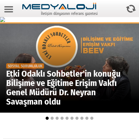
7 Ağustos 2026 22:25:06
İletişim dünyasının referans gazetesi
Anasayfa
Foto Galeri
Video Galeri
Gazeteler
SOSYAL SORUMLULUK
Medya
Etki Odaklı Sohbetler'in konuğu
Bilişime ve Eğitime Erişim Vakfı
Reyting-tiraj
Genel Müdürü Dr. Neyran
Teknoloji
Savaşman oldu
Televizyon
Dünya
Pr