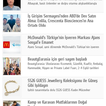
Albayrak, basit önlemler ve doğru oturma alışkanlıklarıyla
yolculukların çok daha konforlu geçirilebileceğini belirtiyor.
İş Girişim Sermayesi'nden ABD'de Dev Satın
Alma: Enlila, Crescenta Biosciences'ın Ana
Ortağı Oldu
İş Girişim Sermayesi, biyoteknoloji alanındaki büyüme
stratejisini uluslararası ölçeğe taşıyan satın alma hamlesini
McDonald's Türkiye'nin İşveren Markası Ajans
tamamladı.
Sosyal'e Emanet
Ajans Sosyal, yeni dönemde McDonald's Türkiye'nin işveren
markası iletişim stratejisini oluşturacak.
BeautyEurasia için geri sayım başladı
BeautyEurasia: Uluslararası Kozmetik, Güzellik, Kuaför, Ambalaj,
Hammadde, Hijyen ve Private Label Fuarı, 2–4 Eylül tarihleri
arasında düzenlenecek.
SS26 GUESS Jewellery Koleksiyonu ile Güneş
Gibi Işıldayın
Işıltılı tasarımlarla dolu SS26 GUESS Kadın Mücevher
Koleksiyonu, yaz gardıroplarına modern lüksün zarif
dokunuşunu taşıyor.
Kamp ve Karavan Mutfaklarının Doğal