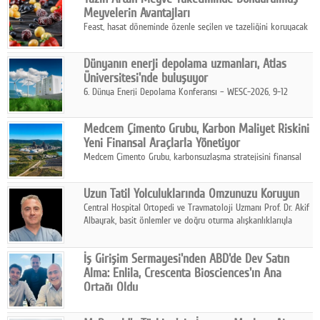
kurmayı hedefleyen vizyonuyla uluslararası pazarlara açılıyor.
Meyvelerin Avantajları
Feast, hasat döneminde özenle seçilen ve tazeliğini koruyacak
şekilde dondurulan meyve ürünleriyle tüketicilere dört mevsim
pratik, güvenilir ve lezzetli bir alternatif sunuyor.
Dünyanın enerji depolama uzmanları, Atlas
Üniversitesi'nde buluşuyor
6. Dünya Enerji Depolama Konferansı – WESC-2026, 9-12
Ağustos 2026 tarihleri arasında İstanbul Atlas Üniversitesi ev
sahipliğinde gerçekleştirilecek.
Medcem Çimento Grubu, Karbon Maliyet Riskini
Yeni Finansal Araçlarla Yönetiyor
Medcem Çimento Grubu, karbonsuzlaşma stratejisini finansal
risk yönetimi uygulamalarıyla güçlendiren yeni bir adım attı.
Uzun Tatil Yolculuklarında Omzunuzu Koruyun
Central Hospital Ortopedi ve Travmatoloji Uzmanı Prof. Dr. Akif
Albayrak, basit önlemler ve doğru oturma alışkanlıklarıyla
yolculukların çok daha konforlu geçirilebileceğini belirtiyor.
İş Girişim Sermayesi'nden ABD'de Dev Satın
Alma: Enlila, Crescenta Biosciences'ın Ana
Ortağı Oldu
İş Girişim Sermayesi, biyoteknoloji alanındaki büyüme
stratejisini uluslararası ölçeğe taşıyan satın alma hamlesini