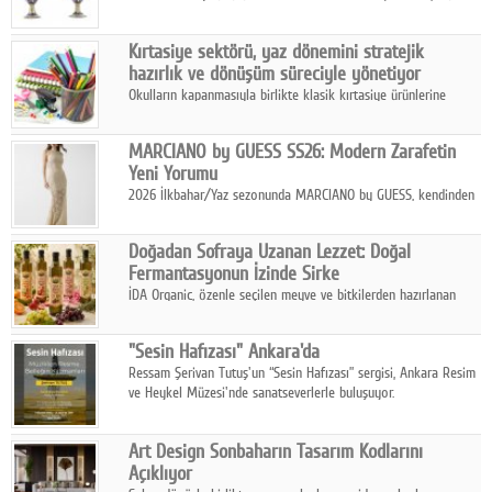
koleksiyonlarıyla yarışacak nitelikteki 150 seçkin eser, 16
Ağustos'ta Arthill Müzecilik'in düzenleyeceği özel müzayedede
Kırtasiye sektörü, yaz dönemini stratejik
koleksiyonerlerle buluşuyor
hazırlık ve dönüşüm süreciyle yönetiyor
Okulların kapanmasıyla birlikte klasik kırtasiye ürünlerine
yönelik talepte azalma yaşansa da sektör yaz aylarını hobi,
sanat ve eğitici aktivite ürünleriyle dinamik bir biçimde
MARCIANO by GUESS SS26: Modern Zarafetin
geçiriyor.
Yeni Yorumu
2026 İlkbahar/Yaz sezonunda MARCIANO by GUESS, kendinden
emin bir duruşu modern bir çekicilik anlayışıyla buluşturuyor.
Doğadan Sofraya Uzanan Lezzet: Doğal
Fermantasyonun İzinde Sirke
İDA Organic, özenle seçilen meyve ve bitkilerden hazırlanan
sirke çeşitleriyle geleneksel lezzet kültürünü bugünün
sofralarına taşıyor.
"Sesin Hafızası" Ankara'da
Ressam Şerivan Tutuş'un “Sesin Hafızası” sergisi, Ankara Resim
ve Heykel Müzesi'nde sanatseverlerle buluşuyor.
Art Design Sonbaharın Tasarım Kodlarını
Açıklıyor