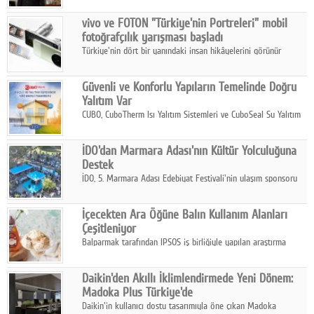
Çelik FAVÖK Marjını %16,1'e yükseltti.
vivo ve FOTON "Türkiye'nin Portreleri" mobil
fotoğrafçılık yarışması başladı
Türkiye'nin dört bir yanındaki insan hikâyelerini görünür
kılmayı amaçlayan yarışma, katılımcıları yaşadıkları coğrafyanın
insanını, kültürünü ve yaşamını portre fotoğraflarıyla
Güvenli ve Konforlu Yapıların Temelinde Doğru
anlatmaya davet ediyor.
Yalıtım Var
CUBO, CuboTherm Isı Yalıtım Sistemleri ve CuboSeal Su Yalıtım
Sistemleri ile yapılara dört mevsim konfor, yüksek dayanıklılık
ve sürdürülebilir çözümler sunuyor.
İDO'dan Marmara Adası'nın Kültür Yolculuğuna
Destek
İDO, 5. Marmara Adası Edebiyat Festivali'nin ulaşım sponsoru
olarak kültür, sanat ve ada turizmine olan katkısını devam
ettiriyor.
İçecekten Ara Öğüne Balın Kullanım Alanları
Çeşitleniyor
Balparmak tarafından IPSOS iş birliğiyle yapılan araştırma
sonuçlarına göre, bal tüketicilerinin yüzde 34'ünün balı çay ve
ıhlamur gibi içeceklerde tercih ettiğini ortaya koyuyor.
Daikin'den Akıllı İklimlendirmede Yeni Dönem:
Madoka Plus Türkiye'de
Daikin'in kullanıcı dostu tasarımıyla öne çıkan Madoka