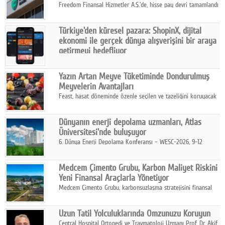
Freedom Finansal Hizmetler A.Ş.'de, hisse pay devri tamamlandı
ve yönetim kurulu belirlendi. Yapılan genel kurul toplantısında
Turkish Bank'ın ticaret unvanının “Freedom Bank A.Ş.” olmasına
Türkiye'den küresel pazara: ShopinX, dijital
karar verildi.
ekonomi ile gerçek dünya alışverişini bir araya
getirmeyi hedefliyor
Türkiye'de geliştirilen teknoloji girişimi ShopinX, dijital
ekonomi ile gerçek dünya alışveriş deneyimi arasında köprü
Yazın Artan Meyve Tüketiminde Dondurulmuş
kurmayı hedefleyen vizyonuyla uluslararası pazarlara açılıyor.
Meyvelerin Avantajları
Feast, hasat döneminde özenle seçilen ve tazeliğini koruyacak
şekilde dondurulan meyve ürünleriyle tüketicilere dört mevsim
pratik, güvenilir ve lezzetli bir alternatif sunuyor.
Dünyanın enerji depolama uzmanları, Atlas
Üniversitesi'nde buluşuyor
6. Dünya Enerji Depolama Konferansı – WESC-2026, 9-12
Ağustos 2026 tarihleri arasında İstanbul Atlas Üniversitesi ev
sahipliğinde gerçekleştirilecek.
Medcem Çimento Grubu, Karbon Maliyet Riskini
Yeni Finansal Araçlarla Yönetiyor
Medcem Çimento Grubu, karbonsuzlaşma stratejisini finansal
risk yönetimi uygulamalarıyla güçlendiren yeni bir adım attı.
Uzun Tatil Yolculuklarında Omzunuzu Koruyun
Central Hospital Ortopedi ve Travmatoloji Uzmanı Prof. Dr. Akif