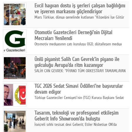
Evcil hayvan dostu iş yerleri çalışan bağlılığını
Facebook
ve işveren markasını güçlendiriyor
Mars Türkiye, dünya genelinde kutlanan "Köpeğini İşe Götür
Diziler
Haftası" kapsamında, evcil hayvan dostu iş yeri uygulamalarının
çalışan bağlılığı, iyi olma hali ve işveren markası üzerindeki
Karikatür
Otomotiv Gazetecileri Derneği'nin Dijital
etkisine dikkat çekti.
Mecraları Yenilendi
Youtube
Otomotiv medyasının çatı kuruluşu OGD, dijitalleşen medya
dünyasına uyum sağlama ve iletişim ağını güçlendirme
hedefiyle internet sitesini ve sosyal medya kanallarını yeniledi.
Polemik
Ünlü piyanist Salih Can Gevrek'in piyano ile
yolculuğu Avrupa'da ritm kazanıyor
Reklam
SALİH CAN GEVREK: “PİYANO TÜM ORKESTRAYI TAMAMLAYAN
BİR ENSTRÜMAN OLARAK BAŞLIBAŞINA BİR ORKESTRA GİBİ
Yazarlar
ETKİ YARATIYOR"
TGC 2026 Sedat Simavi Ödülleri'ne başvurular
devam ediyor
Künye
Türkiye Gazeteciler Cemiyeti'nin (TGC) Kurucu Başkanı Sedat
Simavi adına 50 yıldır verilen ödüllere başvurular devam ediyor.
SOSYAL MEDYA
Tasarım, teknoloji ve profesyonel etkileşim
Facebook
Geberit Info Showroom'da buluştu
İsviçreli sıhhi tesisat devi Geberit; Etiler Nisbetiye ON'da
Twitter
konumlanan Info Showroom'unda Cosentino ve Smeg iş