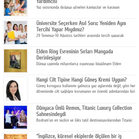
Yardımcısı
Yaz sezonunda doğaya yönelen kampçılar ve karavan
tutkunları, bulaşıklar için sıcak suya ihtiyaç duymadan güçlü
temizlik sağlayan, çevreye duyarlı bitkisel içerikli ürünleri tercih
Üniversite Seçerken Asıl Soru: Yeniden Aynı
ediyor.
Tercihi Yapar Mıydınız?
29 Temmuz-10 Ağustos tarihleri arasında tercih yapacak
milyonlarca üniversite adayı için en kritik karar süreci başladı.
Elden Ring Evreninin Sırları Mangada
Derinleşiyor
Dünya çapında milyonlarca oyuncuyu büyüleyen Elden
Ring evreni, resmi manga serisi Altın Ağaç'a Yolculuk ile mizahı,
aksiyonu ve karanlık fantastik atmosferi bir araya getirmeyi
Hangi Cilt Tipine Hangi Güneş Kremi Uygun?
sürdürüyor.
Güneş koruyucu kullanımı yalnızca yaz aylarında değil, yılın her
döneminde cilt sağlığını korumanın en önemli adımlarından biri
olarak öne çıkıyor.
Dünyaca Ünlü Remos, Titanic Luxury Collection
Sahnesindeydi
Bodrum'un en seçkin ve lüks tatil destinasyonlarından Titanic
Luxury Collection Bodrum, bu yıl 10. kuruluş yılını kutlarken,
yaz etkinlikleri kapsamında uluslararası yıldızları ağırlamaya
“İngilizce, küresel ekiplerde ölçülen bir iş
devam ediyor