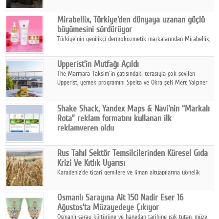
ailesinin yeni nesil teknolojilerle donatılmış son modeli VRV
kontrol ünitesi Madoka Plus Türkiye'de satışa sunuldu.
Mirabellix, Türkiye'den dünyaya uzanan güçlü
büyümesini sürdürüyor
Türkiye'nin yenilikçi dermokozmetik markalarından Mirabellix,
yüksek kalite standartlarında geliştirdiği cilt ve saç bakım
ürünleriyle hem yurt içinde hem de uluslararası pazarlarda
Upperist'in Mutfağı Açıldı
büyümesini sürdürüyor.
The Marmara Taksim'in çatısındaki terasıyla çok sevilen
Upperist, yemek programını Spelta ve Okra şefi Mert Yalçıner
ile başlatıyor.
Shake Shack, Yandex Maps & Navi'nin “Markalı
Rota” reklam formatını kullanan ilk
reklamveren oldu
Shake Shack, fiziksel restoranlarındaki ziyaretçi sayısını
artırmak amacıyla Cereyan Medya ve Yandex Ads iş birliğiyle
Rus Tahıl Sektör Temsilcilerinden Küresel Gıda
Yandex Maps & Navi'nin yeni "Markalı Rota" reklam formatını
Krizi Ve Kıtlık Uyarısı
kullanan ilk marka oldu.
Karadeniz'de ticari gemilere ve liman altyapılarına yönelik
artan saldırılar, küresel tahıl piyasalarını alarm durumuna
geçirdi.
Osmanlı Sarayına Ait 150 Nadir Eser 16
Ağustos'ta Müzayedeye Çıkıyor
Osmanlı saray kültürüne ve hanedan tarihine ışık tutan, müze