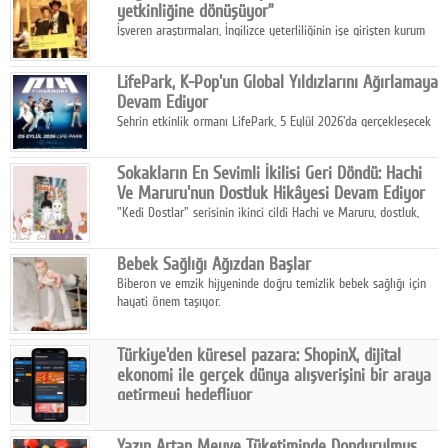
yetkinliğine dönüşüyor”
İşveren araştırmaları, İngilizce yeterliliğinin işe girişten kurum
içi gelişime kadar daha sistemli biçimde değerlendirildiğini
gösteriyor.
LifePark, K-Pop'un Global Yıldızlarını Ağırlamaya
Devam Ediyor
Şehrin etkinlik ormanı LifePark, 5 Eylül 2026'da gerçekleşecek
K-Pop Festivali 3 ile bir kez daha İstanbul'u dünya K-Pop
haritasında önemli bir destinasyon haline getirmeye
Sokakların En Sevimli İkilisi Geri Döndü: Hachi
hazırlanıyor.
Ve Maruru'nun Dostluk Hikâyesi Devam Ediyor
"Kedi Dostlar" serisinin ikinci cildi Hachi ve Maruru, dostluk,
dayanışma ve umudun iç ısıtan hikâyesini bu kez kış
mevsiminin zorlu koşulları eşliğinde anlatıyor.
Bebek Sağlığı Ağızdan Başlar
Biberon ve emzik hijyeninde doğru temizlik bebek sağlığı için
hayati önem taşıyor.
Türkiye'den küresel pazara: ShopinX, dijital
ekonomi ile gerçek dünya alışverişini bir araya
getirmeyi hedefliyor
Türkiye'de geliştirilen teknoloji girişimi ShopinX, dijital
ekonomi ile gerçek dünya alışveriş deneyimi arasında köprü
Yazın Artan Meyve Tüketiminde Dondurulmuş