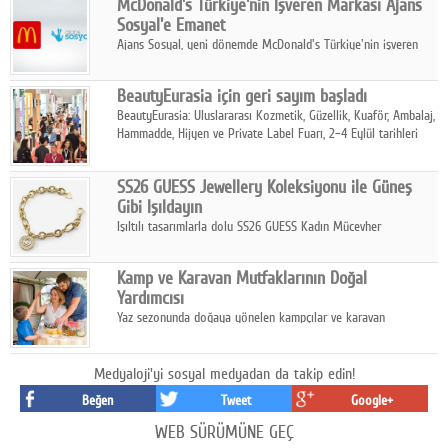
McDonald's Türkiye'nin İşveren Markası Ajans
tamamladı.
Sosyal'e Emanet
Ajans Sosyal, yeni dönemde McDonald's Türkiye'nin işveren
markası iletişim stratejisini oluşturacak.
BeautyEurasia için geri sayım başladı
BeautyEurasia: Uluslararası Kozmetik, Güzellik, Kuaför, Ambalaj,
Hammadde, Hijyen ve Private Label Fuarı, 2–4 Eylül tarihleri
arasında düzenlenecek.
SS26 GUESS Jewellery Koleksiyonu ile Güneş
Gibi Işıldayın
Işıltılı tasarımlarla dolu SS26 GUESS Kadın Mücevher
Koleksiyonu, yaz gardıroplarına modern lüksün zarif
dokunuşunu taşıyor.
Kamp ve Karavan Mutfaklarının Doğal
Yardımcısı
Yaz sezonunda doğaya yönelen kampçılar ve karavan
tutkunları, bulaşıklar için sıcak suya ihtiyaç duymadan güçlü
temizlik sağlayan, çevreye duyarlı bitkisel içerikli ürünleri tercih
ediyor.
Medyaloji'yi sosyal medyadan da takip edin!
Beğen
Tweet
Google+
WEB SÜRÜMÜNE GEÇ