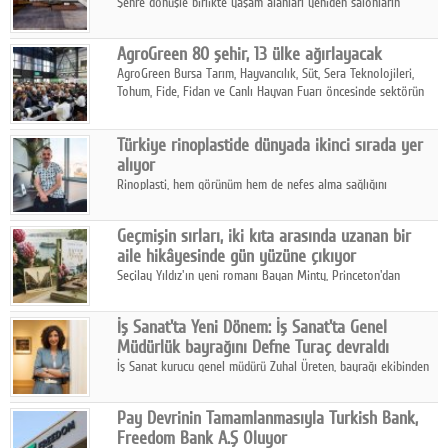
Şehre dönüşle birlikte yaşam alanları yeniden salonların
kalbine kayarken, mobilya sektörünün öncü markası Art Design
sonbaharın tasarım kodlarını açıklıyor.
AgroGreen 80 şehir, 13 ülke ağırlayacak
AgroGreen Bursa Tarım, Hayvancılık, Süt, Sera Teknolojileri,
Tohum, Fide, Fidan ve Canlı Hayvan Fuarı öncesinde sektörün
tüm paydaşları güç birliği yaptı.
Türkiye rinoplastide dünyada ikinci sırada yer
alıyor
Rinoplasti, hem görünüm hem de nefes alma sağlığını
ilgilendiren yönüyle bu alanın en dikkat çeken başlıklarından
biri konumunda.
Geçmişin sırları, iki kıta arasında uzanan bir
aile hikâyesinde gün yüzüne çıkıyor
Seçilay Yıldız'ın yeni romanı Bayan Minty, Princeton'dan
Büyükada'ya, 1960'ların Adana'sından günümüze uzanan çok
katmanlı bir aile hikâyesi anlatıyor.
İş Sanat'ta Yeni Dönem: İş Sanat'ta Genel
Müdürlük bayrağını Defne Turaç devraldı
İş Sanat kurucu genel müdürü Zuhal Üreten, bayrağı ekibinden
Defne Turaç'a devretti.
Pay Devrinin Tamamlanmasıyla Turkish Bank,
Freedom Bank A.Ş Oluyor