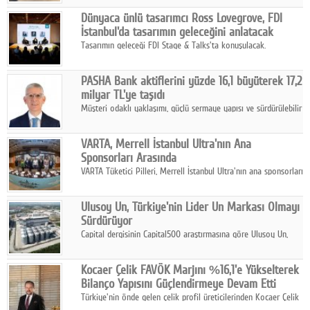
ortaklığıyla özel bir davete ev sahipliği yaptı.
Google Plus
Dünyaca ünlü tasarımcı Ross Lovegrove, FDI
İstanbul'da tasarımın geleceğini anlatacak
© 2026 TÜM HAKLARI SAKLIDIR
Tasarımın geleceği FDI Stage & Talks'ta konuşulacak.
PASHA Bank aktiflerini yüzde 16,1 büyüterek 17,2
milyar TL'ye taşıdı
Müşteri odaklı yaklaşımı, güçlü sermaye yapısı ve sürdürülebilir
büyüme stratejisiyle faaliyetlerini sürdüren PASHA Bank, 2026
yılının ilk yarısında güçlü finansal performansını korudu.
VARTA, Merrell İstanbul Ultra'nın Ana
Sponsorları Arasında
VARTA Tüketici Pilleri, Merrell İstanbul Ultra'nın ana sponsorları
arasında yer alarak sporun, performansın ve aktif yaşamın
enerjisine güç katıyor.
Ulusoy Un, Türkiye'nin Lider Un Markası Olmayı
Sürdürüyor
Capital dergisinin Capital500 araştırmasına göre Ulusoy Un,
2025 yılında gerçekleştirdiği 66 milyar 937 milyon TL satış
hasılatıyla Türkiye'nin en büyük 83. firması oldu.
Kocaer Çelik FAVÖK Marjını %16,1'e Yükselterek
Bilanço Yapısını Güçlendirmeye Devam Etti
Türkiye'nin önde gelen çelik profil üreticilerinden Kocaer Çelik
ikinci çeyrek ve ilk yarı finansal sonuçlarını açıkladı. Kocaer