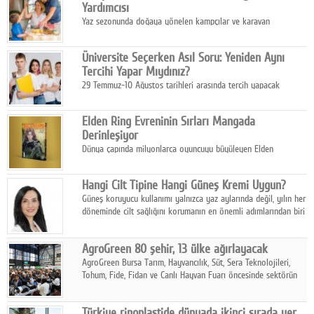
Yardımcısı
Yaz sezonunda doğaya yönelen kampçılar ve karavan
tutkunları, bulaşıklar için sıcak suya ihtiyaç duymadan güçlü
temizlik sağlayan, çevreye duyarlı bitkisel içerikli ürünleri tercih
Üniversite Seçerken Asıl Soru: Yeniden Aynı
ediyor.
Tercihi Yapar Mıydınız?
29 Temmuz-10 Ağustos tarihleri arasında tercih yapacak
milyonlarca üniversite adayı için en kritik karar süreci başladı.
Elden Ring Evreninin Sırları Mangada
Derinleşiyor
Dünya çapında milyonlarca oyuncuyu büyüleyen Elden
Ring evreni, resmi manga serisi Altın Ağaç'a Yolculuk ile mizahı,
aksiyonu ve karanlık fantastik atmosferi bir araya getirmeyi
Hangi Cilt Tipine Hangi Güneş Kremi Uygun?
sürdürüyor.
Güneş koruyucu kullanımı yalnızca yaz aylarında değil, yılın her
döneminde cilt sağlığını korumanın en önemli adımlarından biri
olarak öne çıkıyor.
AgroGreen 80 şehir, 13 ülke ağırlayacak
AgroGreen Bursa Tarım, Hayvancılık, Süt, Sera Teknolojileri,
Tohum, Fide, Fidan ve Canlı Hayvan Fuarı öncesinde sektörün
tüm paydaşları güç birliği yaptı.
Türkiye rinoplastide dünyada ikinci sırada yer