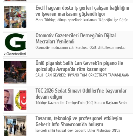
Fuarı'nda sektör profesyonelleri, iş ortakları, bayiler ve son
Google Plus
Evcil hayvan dostu iş yerleri çalışan bağlılığını
kullanıcılarla bir araya geldi.
ve işveren markasını güçlendiriyor
© 2026 TÜM HAKLARI SAKLIDIR
Mars Türkiye, dünya genelinde kutlanan "Köpeğini İşe Götür
Haftası" kapsamında, evcil hayvan dostu iş yeri uygulamalarının
çalışan bağlılığı, iyi olma hali ve işveren markası üzerindeki
Otomotiv Gazetecileri Derneği'nin Dijital
etkisine dikkat çekti.
Mecraları Yenilendi
Otomotiv medyasının çatı kuruluşu OGD, dijitalleşen medya
dünyasına uyum sağlama ve iletişim ağını güçlendirme
hedefiyle internet sitesini ve sosyal medya kanallarını yeniledi.
Ünlü piyanist Salih Can Gevrek'in piyano ile
yolculuğu Avrupa'da ritm kazanıyor
SALİH CAN GEVREK: “PİYANO TÜM ORKESTRAYI TAMAMLAYAN
BİR ENSTRÜMAN OLARAK BAŞLIBAŞINA BİR ORKESTRA GİBİ
ETKİ YARATIYOR"
TGC 2026 Sedat Simavi Ödülleri'ne başvurular
devam ediyor
Türkiye Gazeteciler Cemiyeti'nin (TGC) Kurucu Başkanı Sedat
Simavi adına 50 yıldır verilen ödüllere başvurular devam ediyor.
Tasarım, teknoloji ve profesyonel etkileşim
Geberit Info Showroom'da buluştu
İsviçreli sıhhi tesisat devi Geberit; Etiler Nisbetiye ON'da
konumlanan Info Showroom'unda Cosentino ve Smeg iş