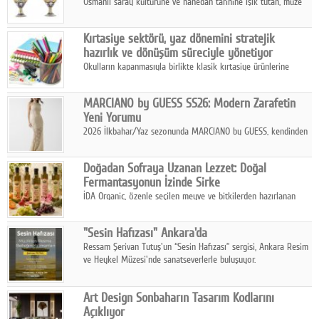
Osmanlı saray kültürüne ve hanedan tarihine ışık tutan, müze
koleksiyonlarıyla yarışacak nitelikteki 150 seçkin eser, 16
Ağustos'ta Arthill Müzecilik'in düzenleyeceği özel müzayedede
Kırtasiye sektörü, yaz dönemini stratejik
koleksiyonerlerle buluşuyor
hazırlık ve dönüşüm süreciyle yönetiyor
Okulların kapanmasıyla birlikte klasik kırtasiye ürünlerine
yönelik talepte azalma yaşansa da sektör yaz aylarını hobi,
sanat ve eğitici aktivite ürünleriyle dinamik bir biçimde
MARCIANO by GUESS SS26: Modern Zarafetin
geçiriyor.
Yeni Yorumu
2026 İlkbahar/Yaz sezonunda MARCIANO by GUESS, kendinden
emin bir duruşu modern bir çekicilik anlayışıyla buluşturuyor.
Doğadan Sofraya Uzanan Lezzet: Doğal
Fermantasyonun İzinde Sirke
İDA Organic, özenle seçilen meyve ve bitkilerden hazırlanan
sirke çeşitleriyle geleneksel lezzet kültürünü bugünün
sofralarına taşıyor.
"Sesin Hafızası" Ankara'da
Ressam Şerivan Tutuş'un “Sesin Hafızası” sergisi, Ankara Resim
ve Heykel Müzesi'nde sanatseverlerle buluşuyor.
Art Design Sonbaharın Tasarım Kodlarını
Açıklıyor