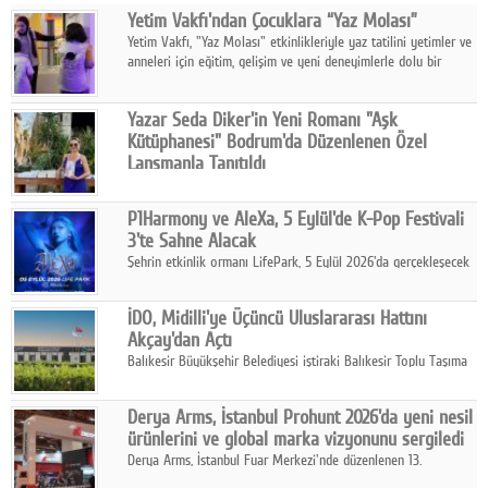
Yetim Vakfı'ndan Çocuklara “Yaz Molası”
Facebook
Yetim Vakfı, "Yaz Molası" etkinlikleriyle yaz tatilini yetimler ve
anneleri için eğitim, gelişim ve yeni deneyimlerle dolu bir
Diziler
programa dönüştürüyor.
Karikatür
Yazar Seda Diker'in Yeni Romanı "Aşk
Kütüphanesi" Bodrum'da Düzenlenen Özel
Youtube
Lansmanla Tanıtıldı
Yazar, Eğitmen, Duygu Simyacısı ve İletişim Mentörü Seda
Diker'in 13. kitabı “Aşk Kütüphanesi” 6 Ağustos'ta Casa dell'Arte
Polemik
P1Harmony ve AleXa, 5 Eylül'de K-Pop Festivali
Bodrum'da düzenlenen özel lansmanla okurlarıyla buluştu.
3'te Sahne Alacak
Reklam
Şehrin etkinlik ormanı LifePark, 5 Eylül 2026'da gerçekleşecek
K-Pop Festivali 3 ile bir kez daha İstanbul'u dünya K-Pop
Yazarlar
haritasında önemli bir destinasyon haline getirmeye
İDO, Midilli'ye Üçüncü Uluslararası Hattını
hazırlanıyor.
Akçay'dan Açtı
Künye
Balıkesir Büyükşehir Belediyesi iştiraki Balıkesir Toplu Taşıma
AŞ ( BTT) ve BADO markası iş birliğiyle hayata geçirilen Akçay-
SOSYAL MEDYA
Midilli hattının resmi açılışı gerçekleştirildi.
Derya Arms, İstanbul Prohunt 2026'da yeni nesil
Facebook
ürünlerini ve global marka vizyonunu sergiledi
Derya Arms, İstanbul Fuar Merkezi'nde düzenlenen 13.
Twitter
Uluslararası İstanbul Prohunt Av, Silah ve Doğa Sporları