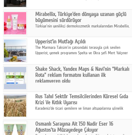
ailesinin yeni nesil teknolojilerle donatılmış son modeli VRV
kontrol ünitesi Madoka Plus Türkiye'de satışa sunuldu.
Mirabellix, Türkiye'den dünyaya uzanan güçlü
büyümesini sürdürüyor
Türkiye'nin yenilikçi dermokozmetik markalarından Mirabellix,
yüksek kalite standartlarında geliştirdiği cilt ve saç bakım
ürünleriyle hem yurt içinde hem de uluslararası pazarlarda
Upperist'in Mutfağı Açıldı
büyümesini sürdürüyor.
The Marmara Taksim'in çatısındaki terasıyla çok sevilen
Upperist, yemek programını Spelta ve Okra şefi Mert Yalçıner
ile başlatıyor.
Shake Shack, Yandex Maps & Navi'nin “Markalı
Rota” reklam formatını kullanan ilk
reklamveren oldu
Shake Shack, fiziksel restoranlarındaki ziyaretçi sayısını
artırmak amacıyla Cereyan Medya ve Yandex Ads iş birliğiyle
Rus Tahıl Sektör Temsilcilerinden Küresel Gıda
Yandex Maps & Navi'nin yeni "Markalı Rota" reklam formatını
Krizi Ve Kıtlık Uyarısı
kullanan ilk marka oldu.
Karadeniz'de ticari gemilere ve liman altyapılarına yönelik
artan saldırılar, küresel tahıl piyasalarını alarm durumuna
geçirdi.
Osmanlı Sarayına Ait 150 Nadir Eser 16
Ağustos'ta Müzayedeye Çıkıyor