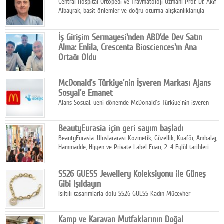
Central Hospital Ortopedi ve Travmatoloji Uzmanı Prof. Dr. Akif
Albayrak, basit önlemler ve doğru oturma alışkanlıklarıyla
yolculukların çok daha konforlu geçirilebileceğini belirtiyor.
İş Girişim Sermayesi'nden ABD'de Dev Satın
Alma: Enlila, Crescenta Biosciences'ın Ana
Ortağı Oldu
İş Girişim Sermayesi, biyoteknoloji alanındaki büyüme
stratejisini uluslararası ölçeğe taşıyan satın alma hamlesini
McDonald's Türkiye'nin İşveren Markası Ajans
tamamladı.
Sosyal'e Emanet
Ajans Sosyal, yeni dönemde McDonald's Türkiye'nin işveren
markası iletişim stratejisini oluşturacak.
BeautyEurasia için geri sayım başladı
BeautyEurasia: Uluslararası Kozmetik, Güzellik, Kuaför, Ambalaj,
Hammadde, Hijyen ve Private Label Fuarı, 2–4 Eylül tarihleri
arasında düzenlenecek.
SS26 GUESS Jewellery Koleksiyonu ile Güneş
Gibi Işıldayın
Işıltılı tasarımlarla dolu SS26 GUESS Kadın Mücevher
Koleksiyonu, yaz gardıroplarına modern lüksün zarif
dokunuşunu taşıyor.
Kamp ve Karavan Mutfaklarının Doğal