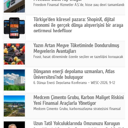
Freedom Finansal Hizmetler A.Ş.'de, hisse pay devri tamamlandı
ve yönetim kurulu belirlendi. Yapılan genel kurul toplantısında
Turkish Bank'ın ticaret unvanının “Freedom Bank A.Ş.” olmasına
Türkiye'den küresel pazara: ShopinX, dijital
karar verildi.
ekonomi ile gerçek dünya alışverişini bir araya
getirmeyi hedefliyor
Türkiye'de geliştirilen teknoloji girişimi ShopinX, dijital
ekonomi ile gerçek dünya alışveriş deneyimi arasında köprü
Yazın Artan Meyve Tüketiminde Dondurulmuş
kurmayı hedefleyen vizyonuyla uluslararası pazarlara açılıyor.
Meyvelerin Avantajları
Feast, hasat döneminde özenle seçilen ve tazeliğini koruyacak
şekilde dondurulan meyve ürünleriyle tüketicilere dört mevsim
pratik, güvenilir ve lezzetli bir alternatif sunuyor.
Dünyanın enerji depolama uzmanları, Atlas
Üniversitesi'nde buluşuyor
6. Dünya Enerji Depolama Konferansı – WESC-2026, 9-12
Ağustos 2026 tarihleri arasında İstanbul Atlas Üniversitesi ev
sahipliğinde gerçekleştirilecek.
Medcem Çimento Grubu, Karbon Maliyet Riskini
Yeni Finansal Araçlarla Yönetiyor
Medcem Çimento Grubu, karbonsuzlaşma stratejisini finansal
risk yönetimi uygulamalarıyla güçlendiren yeni bir adım attı.
Uzun Tatil Yolculuklarında Omzunuzu Koruyun