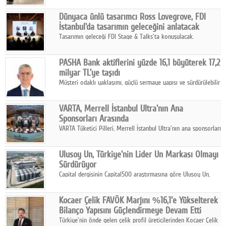
ortaklığıyla özel bir davete ev sahipliği yaptı.
Dünyaca ünlü tasarımcı Ross Lovegrove, FDI
İstanbul'da tasarımın geleceğini anlatacak
Tasarımın geleceği FDI Stage & Talks'ta konuşulacak.
PASHA Bank aktiflerini yüzde 16,1 büyüterek 17,2
milyar TL'ye taşıdı
Müşteri odaklı yaklaşımı, güçlü sermaye yapısı ve sürdürülebilir
büyüme stratejisiyle faaliyetlerini sürdüren PASHA Bank, 2026
yılının ilk yarısında güçlü finansal performansını korudu.
VARTA, Merrell İstanbul Ultra'nın Ana
Sponsorları Arasında
VARTA Tüketici Pilleri, Merrell İstanbul Ultra'nın ana sponsorları
arasında yer alarak sporun, performansın ve aktif yaşamın
enerjisine güç katıyor.
Ulusoy Un, Türkiye'nin Lider Un Markası Olmayı
Sürdürüyor
Capital dergisinin Capital500 araştırmasına göre Ulusoy Un,
2025 yılında gerçekleştirdiği 66 milyar 937 milyon TL satış
hasılatıyla Türkiye'nin en büyük 83. firması oldu.
Kocaer Çelik FAVÖK Marjını %16,1'e Yükselterek
Bilanço Yapısını Güçlendirmeye Devam Etti
Türkiye'nin önde gelen çelik profil üreticilerinden Kocaer Çelik