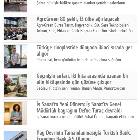
Şehre dönüşle birlikte yaşam alanları yeniden salonların
kalbine kayarken, mobilya sektörünün öncü markası Art Design
sonbaharın tasarım kodlarını açıklıyor.
AgroGreen 80 şehir, 13 ülke ağırlayacak
AgroGreen Bursa Tarım, Hayvancılık, Süt, Sera Teknolojileri,
Tohum, Fide, Fidan ve Canlı Hayvan Fuarı öncesinde sektörün
tüm paydaşları güç birliği yaptı.
Türkiye rinoplastide dünyada ikinci sırada yer
alıyor
Rinoplasti, hem görünüm hem de nefes alma sağlığını
ilgilendiren yönüyle bu alanın en dikkat çeken başlıklarından
biri konumunda.
Geçmişin sırları, iki kıta arasında uzanan bir
aile hikâyesinde gün yüzüne çıkıyor
Seçilay Yıldız'ın yeni romanı Bayan Minty, Princeton'dan
Büyükada'ya, 1960'ların Adana'sından günümüze uzanan çok
katmanlı bir aile hikâyesi anlatıyor.
İş Sanat'ta Yeni Dönem: İş Sanat'ta Genel
Müdürlük bayrağını Defne Turaç devraldı
İş Sanat kurucu genel müdürü Zuhal Üreten, bayrağı ekibinden
Defne Turaç'a devretti.
Pay Devrinin Tamamlanmasıyla Turkish Bank,
Freedom Bank A.Ş Oluyor