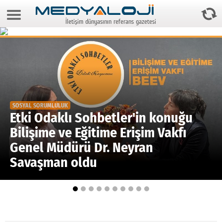
7 Ağustos 2026 23:12:37
İletişim dünyasının referans gazetesi
Anasayfa
Foto Galeri
Video Galeri
Gazeteler
SOSYAL SORUMLULUK
Medya
Etki Odaklı Sohbetler'in konuğu
Bilişime ve Eğitime Erişim Vakfı
Reyting-tiraj
Genel Müdürü Dr. Neyran
Teknoloji
Savaşman oldu
Televizyon
Dünya
Pr