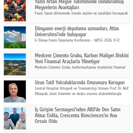
Yazın Artan Meyve Tüketiminde Dondurulmuş
kurmayı hedefleyen vizyonuyla uluslararası pazarlara açılıyor.
Meyvelerin Avantajları
Feast, hasat döneminde özenle seçilen ve tazeliğini koruyacak
şekilde dondurulan meyve ürünleriyle tüketicilere dört mevsim
pratik, güvenilir ve lezzetli bir alternatif sunuyor.
Dünyanın enerji depolama uzmanları, Atlas
Üniversitesi'nde buluşuyor
6. Dünya Enerji Depolama Konferansı – WESC-2026, 9-12
Ağustos 2026 tarihleri arasında İstanbul Atlas Üniversitesi ev
sahipliğinde gerçekleştirilecek.
Medcem Çimento Grubu, Karbon Maliyet Riskini
Yeni Finansal Araçlarla Yönetiyor
Medcem Çimento Grubu, karbonsuzlaşma stratejisini finansal
risk yönetimi uygulamalarıyla güçlendiren yeni bir adım attı.
Uzun Tatil Yolculuklarında Omzunuzu Koruyun
Central Hospital Ortopedi ve Travmatoloji Uzmanı Prof. Dr. Akif
Albayrak, basit önlemler ve doğru oturma alışkanlıklarıyla
yolculukların çok daha konforlu geçirilebileceğini belirtiyor.
İş Girişim Sermayesi'nden ABD'de Dev Satın
Alma: Enlila, Crescenta Biosciences'ın Ana
Ortağı Oldu
İş Girişim Sermayesi, biyoteknoloji alanındaki büyüme
stratejisini uluslararası ölçeğe taşıyan satın alma hamlesini