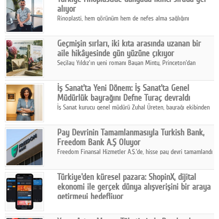
alıyor
Rinoplasti, hem görünüm hem de nefes alma sağlığını
ilgilendiren yönüyle bu alanın en dikkat çeken başlıklarından
biri konumunda.
Geçmişin sırları, iki kıta arasında uzanan bir
aile hikâyesinde gün yüzüne çıkıyor
Seçilay Yıldız'ın yeni romanı Bayan Minty, Princeton'dan
Büyükada'ya, 1960'ların Adana'sından günümüze uzanan çok
katmanlı bir aile hikâyesi anlatıyor.
İş Sanat'ta Yeni Dönem: İş Sanat'ta Genel
Müdürlük bayrağını Defne Turaç devraldı
İş Sanat kurucu genel müdürü Zuhal Üreten, bayrağı ekibinden
Defne Turaç'a devretti.
Pay Devrinin Tamamlanmasıyla Turkish Bank,
Freedom Bank A.Ş Oluyor
Freedom Finansal Hizmetler A.Ş.'de, hisse pay devri tamamlandı
ve yönetim kurulu belirlendi. Yapılan genel kurul toplantısında
Turkish Bank'ın ticaret unvanının “Freedom Bank A.Ş.” olmasına
Türkiye'den küresel pazara: ShopinX, dijital
karar verildi.
ekonomi ile gerçek dünya alışverişini bir araya
getirmeyi hedefliyor
Türkiye'de geliştirilen teknoloji girişimi ShopinX, dijital
ekonomi ile gerçek dünya alışveriş deneyimi arasında köprü