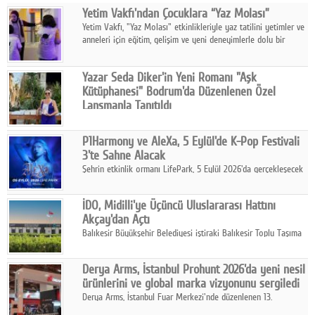
Yetim Vakfı'ndan Çocuklara “Yaz Molası”
Facebook
Yetim Vakfı, "Yaz Molası" etkinlikleriyle yaz tatilini yetimler ve
anneleri için eğitim, gelişim ve yeni deneyimlerle dolu bir
Diziler
programa dönüştürüyor.
Karikatür
Yazar Seda Diker'in Yeni Romanı "Aşk
Kütüphanesi" Bodrum'da Düzenlenen Özel
Youtube
Lansmanla Tanıtıldı
Yazar, Eğitmen, Duygu Simyacısı ve İletişim Mentörü Seda
Diker'in 13. kitabı “Aşk Kütüphanesi” 6 Ağustos'ta Casa dell'Arte
Polemik
P1Harmony ve AleXa, 5 Eylül'de K-Pop Festivali
Bodrum'da düzenlenen özel lansmanla okurlarıyla buluştu.
3'te Sahne Alacak
Reklam
Şehrin etkinlik ormanı LifePark, 5 Eylül 2026'da gerçekleşecek
K-Pop Festivali 3 ile bir kez daha İstanbul'u dünya K-Pop
Yazarlar
haritasında önemli bir destinasyon haline getirmeye
İDO, Midilli'ye Üçüncü Uluslararası Hattını
hazırlanıyor.
Akçay'dan Açtı
Künye
Balıkesir Büyükşehir Belediyesi iştiraki Balıkesir Toplu Taşıma
AŞ ( BTT) ve BADO markası iş birliğiyle hayata geçirilen Akçay-
SOSYAL MEDYA
Midilli hattının resmi açılışı gerçekleştirildi.
Derya Arms, İstanbul Prohunt 2026'da yeni nesil
Facebook
ürünlerini ve global marka vizyonunu sergiledi
Derya Arms, İstanbul Fuar Merkezi'nde düzenlenen 13.
Twitter
Uluslararası İstanbul Prohunt Av, Silah ve Doğa Sporları