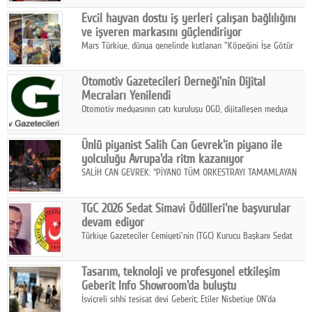
Fuarı'nda sektör profesyonelleri, iş ortakları, bayiler ve son
Google Plus
Evcil hayvan dostu iş yerleri çalışan bağlılığını
kullanıcılarla bir araya geldi.
ve işveren markasını güçlendiriyor
© 2026 TÜM HAKLARI SAKLIDIR
Mars Türkiye, dünya genelinde kutlanan "Köpeğini İşe Götür
Haftası" kapsamında, evcil hayvan dostu iş yeri uygulamalarının
çalışan bağlılığı, iyi olma hali ve işveren markası üzerindeki
Otomotiv Gazetecileri Derneği'nin Dijital
etkisine dikkat çekti.
Mecraları Yenilendi
Otomotiv medyasının çatı kuruluşu OGD, dijitalleşen medya
dünyasına uyum sağlama ve iletişim ağını güçlendirme
hedefiyle internet sitesini ve sosyal medya kanallarını yeniledi.
Ünlü piyanist Salih Can Gevrek'in piyano ile
yolculuğu Avrupa'da ritm kazanıyor
SALİH CAN GEVREK: “PİYANO TÜM ORKESTRAYI TAMAMLAYAN
BİR ENSTRÜMAN OLARAK BAŞLIBAŞINA BİR ORKESTRA GİBİ
ETKİ YARATIYOR"
TGC 2026 Sedat Simavi Ödülleri'ne başvurular
devam ediyor
Türkiye Gazeteciler Cemiyeti'nin (TGC) Kurucu Başkanı Sedat
Simavi adına 50 yıldır verilen ödüllere başvurular devam ediyor.
Tasarım, teknoloji ve profesyonel etkileşim
Geberit Info Showroom'da buluştu
İsviçreli sıhhi tesisat devi Geberit; Etiler Nisbetiye ON'da
konumlanan Info Showroom'unda Cosentino ve Smeg iş