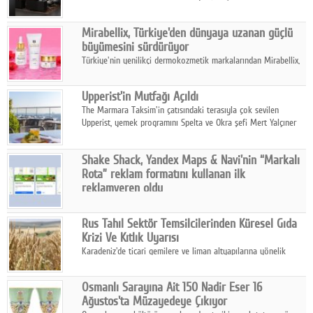
ailesinin yeni nesil teknolojilerle donatılmış son modeli VRV
kontrol ünitesi Madoka Plus Türkiye'de satışa sunuldu.
Mirabellix, Türkiye'den dünyaya uzanan güçlü
büyümesini sürdürüyor
Türkiye'nin yenilikçi dermokozmetik markalarından Mirabellix,
yüksek kalite standartlarında geliştirdiği cilt ve saç bakım
ürünleriyle hem yurt içinde hem de uluslararası pazarlarda
Upperist'in Mutfağı Açıldı
büyümesini sürdürüyor.
The Marmara Taksim'in çatısındaki terasıyla çok sevilen
Upperist, yemek programını Spelta ve Okra şefi Mert Yalçıner
ile başlatıyor.
Shake Shack, Yandex Maps & Navi'nin “Markalı
Rota” reklam formatını kullanan ilk
reklamveren oldu
Shake Shack, fiziksel restoranlarındaki ziyaretçi sayısını
artırmak amacıyla Cereyan Medya ve Yandex Ads iş birliğiyle
Rus Tahıl Sektör Temsilcilerinden Küresel Gıda
Yandex Maps & Navi'nin yeni "Markalı Rota" reklam formatını
Krizi Ve Kıtlık Uyarısı
kullanan ilk marka oldu.
Karadeniz'de ticari gemilere ve liman altyapılarına yönelik
artan saldırılar, küresel tahıl piyasalarını alarm durumuna
geçirdi.
Osmanlı Sarayına Ait 150 Nadir Eser 16
Ağustos'ta Müzayedeye Çıkıyor