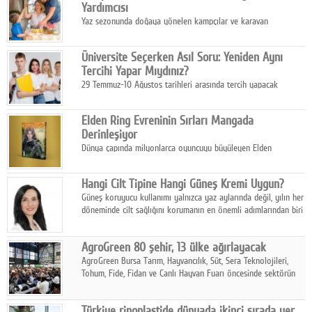
Yardımcısı
Yaz sezonunda doğaya yönelen kampçılar ve karavan
tutkunları, bulaşıklar için sıcak suya ihtiyaç duymadan güçlü
temizlik sağlayan, çevreye duyarlı bitkisel içerikli ürünleri tercih
Üniversite Seçerken Asıl Soru: Yeniden Aynı
ediyor.
Tercihi Yapar Mıydınız?
29 Temmuz-10 Ağustos tarihleri arasında tercih yapacak
milyonlarca üniversite adayı için en kritik karar süreci başladı.
Elden Ring Evreninin Sırları Mangada
Derinleşiyor
Dünya çapında milyonlarca oyuncuyu büyüleyen Elden
Ring evreni, resmi manga serisi Altın Ağaç'a Yolculuk ile mizahı,
aksiyonu ve karanlık fantastik atmosferi bir araya getirmeyi
Hangi Cilt Tipine Hangi Güneş Kremi Uygun?
sürdürüyor.
Güneş koruyucu kullanımı yalnızca yaz aylarında değil, yılın her
döneminde cilt sağlığını korumanın en önemli adımlarından biri
olarak öne çıkıyor.
AgroGreen 80 şehir, 13 ülke ağırlayacak
AgroGreen Bursa Tarım, Hayvancılık, Süt, Sera Teknolojileri,
Tohum, Fide, Fidan ve Canlı Hayvan Fuarı öncesinde sektörün
tüm paydaşları güç birliği yaptı.
Türkiye rinoplastide dünyada ikinci sırada yer