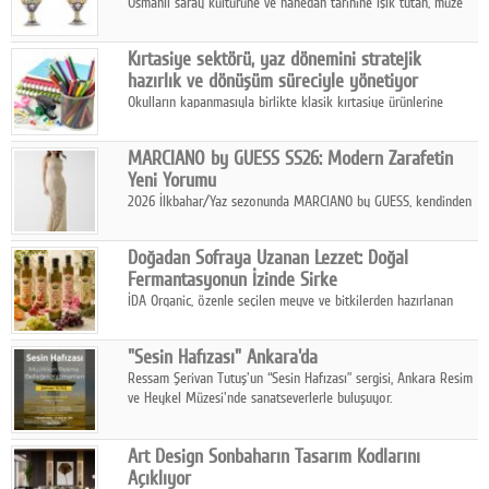
Osmanlı saray kültürüne ve hanedan tarihine ışık tutan, müze
koleksiyonlarıyla yarışacak nitelikteki 150 seçkin eser, 16
Ağustos'ta Arthill Müzecilik'in düzenleyeceği özel müzayedede
Kırtasiye sektörü, yaz dönemini stratejik
koleksiyonerlerle buluşuyor
hazırlık ve dönüşüm süreciyle yönetiyor
Okulların kapanmasıyla birlikte klasik kırtasiye ürünlerine
yönelik talepte azalma yaşansa da sektör yaz aylarını hobi,
sanat ve eğitici aktivite ürünleriyle dinamik bir biçimde
MARCIANO by GUESS SS26: Modern Zarafetin
geçiriyor.
Yeni Yorumu
2026 İlkbahar/Yaz sezonunda MARCIANO by GUESS, kendinden
emin bir duruşu modern bir çekicilik anlayışıyla buluşturuyor.
Doğadan Sofraya Uzanan Lezzet: Doğal
Fermantasyonun İzinde Sirke
İDA Organic, özenle seçilen meyve ve bitkilerden hazırlanan
sirke çeşitleriyle geleneksel lezzet kültürünü bugünün
sofralarına taşıyor.
"Sesin Hafızası" Ankara'da
Ressam Şerivan Tutuş'un “Sesin Hafızası” sergisi, Ankara Resim
ve Heykel Müzesi'nde sanatseverlerle buluşuyor.
Art Design Sonbaharın Tasarım Kodlarını
Açıklıyor