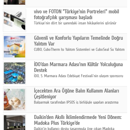
ikinci çeyrek ve ilk yarı finansal sonuçlarını açıkladı. Kocaer
Çelik FAVÖK Marjını %16,1'e yükseltti.
vivo ve FOTON "Türkiye'nin Portreleri" mobil
fotoğrafçılık yarışması başladı
Türkiye'nin dört bir yanındaki insan hikâyelerini görünür
kılmayı amaçlayan yarışma, katılımcıları yaşadıkları coğrafyanın
insanını, kültürünü ve yaşamını portre fotoğraflarıyla
Güvenli ve Konforlu Yapıların Temelinde Doğru
anlatmaya davet ediyor.
Yalıtım Var
CUBO, CuboTherm Isı Yalıtım Sistemleri ve CuboSeal Su Yalıtım
Sistemleri ile yapılara dört mevsim konfor, yüksek dayanıklılık
ve sürdürülebilir çözümler sunuyor.
İDO'dan Marmara Adası'nın Kültür Yolculuğuna
Destek
İDO, 5. Marmara Adası Edebiyat Festivali'nin ulaşım sponsoru
olarak kültür, sanat ve ada turizmine olan katkısını devam
ettiriyor.
İçecekten Ara Öğüne Balın Kullanım Alanları
Çeşitleniyor
Balparmak tarafından IPSOS iş birliğiyle yapılan araştırma
sonuçlarına göre, bal tüketicilerinin yüzde 34'ünün balı çay ve
ıhlamur gibi içeceklerde tercih ettiğini ortaya koyuyor.
Daikin'den Akıllı İklimlendirmede Yeni Dönem:
Madoka Plus Türkiye'de
Daikin'in kullanıcı dostu tasarımıyla öne çıkan Madoka