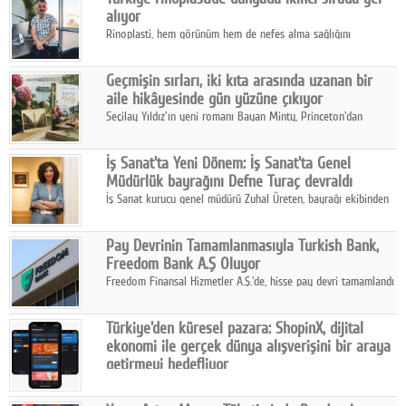
alıyor
Rinoplasti, hem görünüm hem de nefes alma sağlığını
ilgilendiren yönüyle bu alanın en dikkat çeken başlıklarından
biri konumunda.
Geçmişin sırları, iki kıta arasında uzanan bir
aile hikâyesinde gün yüzüne çıkıyor
Seçilay Yıldız'ın yeni romanı Bayan Minty, Princeton'dan
Büyükada'ya, 1960'ların Adana'sından günümüze uzanan çok
katmanlı bir aile hikâyesi anlatıyor.
İş Sanat'ta Yeni Dönem: İş Sanat'ta Genel
Müdürlük bayrağını Defne Turaç devraldı
İş Sanat kurucu genel müdürü Zuhal Üreten, bayrağı ekibinden
Defne Turaç'a devretti.
Pay Devrinin Tamamlanmasıyla Turkish Bank,
Freedom Bank A.Ş Oluyor
Freedom Finansal Hizmetler A.Ş.'de, hisse pay devri tamamlandı
ve yönetim kurulu belirlendi. Yapılan genel kurul toplantısında
Turkish Bank'ın ticaret unvanının “Freedom Bank A.Ş.” olmasına
Türkiye'den küresel pazara: ShopinX, dijital
karar verildi.
ekonomi ile gerçek dünya alışverişini bir araya
getirmeyi hedefliyor
Türkiye'de geliştirilen teknoloji girişimi ShopinX, dijital
ekonomi ile gerçek dünya alışveriş deneyimi arasında köprü