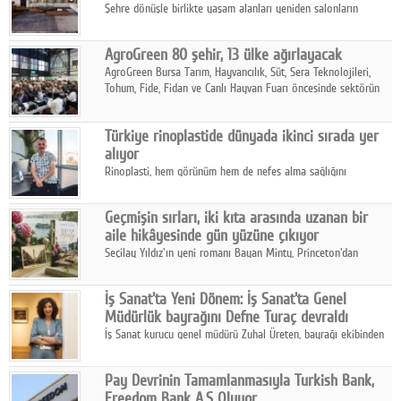
Şehre dönüşle birlikte yaşam alanları yeniden salonların
kalbine kayarken, mobilya sektörünün öncü markası Art Design
sonbaharın tasarım kodlarını açıklıyor.
AgroGreen 80 şehir, 13 ülke ağırlayacak
AgroGreen Bursa Tarım, Hayvancılık, Süt, Sera Teknolojileri,
Tohum, Fide, Fidan ve Canlı Hayvan Fuarı öncesinde sektörün
tüm paydaşları güç birliği yaptı.
Türkiye rinoplastide dünyada ikinci sırada yer
alıyor
Rinoplasti, hem görünüm hem de nefes alma sağlığını
ilgilendiren yönüyle bu alanın en dikkat çeken başlıklarından
biri konumunda.
Geçmişin sırları, iki kıta arasında uzanan bir
aile hikâyesinde gün yüzüne çıkıyor
Seçilay Yıldız'ın yeni romanı Bayan Minty, Princeton'dan
Büyükada'ya, 1960'ların Adana'sından günümüze uzanan çok
katmanlı bir aile hikâyesi anlatıyor.
İş Sanat'ta Yeni Dönem: İş Sanat'ta Genel
Müdürlük bayrağını Defne Turaç devraldı
İş Sanat kurucu genel müdürü Zuhal Üreten, bayrağı ekibinden
Defne Turaç'a devretti.
Pay Devrinin Tamamlanmasıyla Turkish Bank,
Freedom Bank A.Ş Oluyor