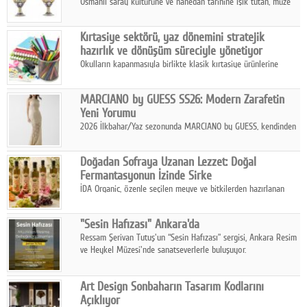
Osmanlı saray kültürüne ve hanedan tarihine ışık tutan, müze
koleksiyonlarıyla yarışacak nitelikteki 150 seçkin eser, 16
Ağustos'ta Arthill Müzecilik'in düzenleyeceği özel müzayedede
Kırtasiye sektörü, yaz dönemini stratejik
koleksiyonerlerle buluşuyor
hazırlık ve dönüşüm süreciyle yönetiyor
Okulların kapanmasıyla birlikte klasik kırtasiye ürünlerine
yönelik talepte azalma yaşansa da sektör yaz aylarını hobi,
sanat ve eğitici aktivite ürünleriyle dinamik bir biçimde
MARCIANO by GUESS SS26: Modern Zarafetin
geçiriyor.
Yeni Yorumu
2026 İlkbahar/Yaz sezonunda MARCIANO by GUESS, kendinden
emin bir duruşu modern bir çekicilik anlayışıyla buluşturuyor.
Doğadan Sofraya Uzanan Lezzet: Doğal
Fermantasyonun İzinde Sirke
İDA Organic, özenle seçilen meyve ve bitkilerden hazırlanan
sirke çeşitleriyle geleneksel lezzet kültürünü bugünün
sofralarına taşıyor.
"Sesin Hafızası" Ankara'da
Ressam Şerivan Tutuş'un “Sesin Hafızası” sergisi, Ankara Resim
ve Heykel Müzesi'nde sanatseverlerle buluşuyor.
Art Design Sonbaharın Tasarım Kodlarını
Açıklıyor