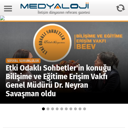
9 Ağustos 2026 13:36:11
İletişim dünyasının referans gazetesi
Anasayfa
Foto Galeri
Video Galeri
Gazeteler
SOSYAL SORUMLULUK
Medya
Etki Odaklı Sohbetler'in konuğu
Bilişime ve Eğitime Erişim Vakfı
Reyting-tiraj
Genel Müdürü Dr. Neyran
Teknoloji
Savaşman oldu
Televizyon
Dünya
Pr