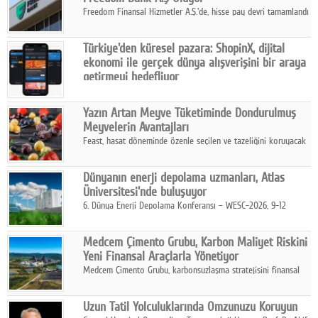
Freedom Finansal Hizmetler A.Ş.'de, hisse pay devri tamamlandı
ve yönetim kurulu belirlendi. Yapılan genel kurul toplantısında
Turkish Bank'ın ticaret unvanının “Freedom Bank A.Ş.” olmasına
Türkiye'den küresel pazara: ShopinX, dijital
karar verildi.
ekonomi ile gerçek dünya alışverişini bir araya
getirmeyi hedefliyor
Türkiye'de geliştirilen teknoloji girişimi ShopinX, dijital
ekonomi ile gerçek dünya alışveriş deneyimi arasında köprü
Yazın Artan Meyve Tüketiminde Dondurulmuş
kurmayı hedefleyen vizyonuyla uluslararası pazarlara açılıyor.
Meyvelerin Avantajları
Feast, hasat döneminde özenle seçilen ve tazeliğini koruyacak
şekilde dondurulan meyve ürünleriyle tüketicilere dört mevsim
pratik, güvenilir ve lezzetli bir alternatif sunuyor.
Dünyanın enerji depolama uzmanları, Atlas
Üniversitesi'nde buluşuyor
6. Dünya Enerji Depolama Konferansı – WESC-2026, 9-12
Ağustos 2026 tarihleri arasında İstanbul Atlas Üniversitesi ev
sahipliğinde gerçekleştirilecek.
Medcem Çimento Grubu, Karbon Maliyet Riskini
Yeni Finansal Araçlarla Yönetiyor
Medcem Çimento Grubu, karbonsuzlaşma stratejisini finansal
risk yönetimi uygulamalarıyla güçlendiren yeni bir adım attı.
Uzun Tatil Yolculuklarında Omzunuzu Koruyun