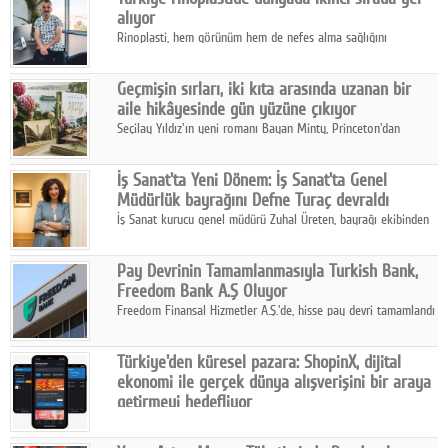
alıyor
Rinoplasti, hem görünüm hem de nefes alma sağlığını
ilgilendiren yönüyle bu alanın en dikkat çeken başlıklarından
biri konumunda.
Geçmişin sırları, iki kıta arasında uzanan bir
aile hikâyesinde gün yüzüne çıkıyor
Seçilay Yıldız'ın yeni romanı Bayan Minty, Princeton'dan
Büyükada'ya, 1960'ların Adana'sından günümüze uzanan çok
katmanlı bir aile hikâyesi anlatıyor.
İş Sanat'ta Yeni Dönem: İş Sanat'ta Genel
Müdürlük bayrağını Defne Turaç devraldı
İş Sanat kurucu genel müdürü Zuhal Üreten, bayrağı ekibinden
Defne Turaç'a devretti.
Pay Devrinin Tamamlanmasıyla Turkish Bank,
Freedom Bank A.Ş Oluyor
Freedom Finansal Hizmetler A.Ş.'de, hisse pay devri tamamlandı
ve yönetim kurulu belirlendi. Yapılan genel kurul toplantısında
Turkish Bank'ın ticaret unvanının “Freedom Bank A.Ş.” olmasına
Türkiye'den küresel pazara: ShopinX, dijital
karar verildi.
ekonomi ile gerçek dünya alışverişini bir araya
getirmeyi hedefliyor
Türkiye'de geliştirilen teknoloji girişimi ShopinX, dijital
ekonomi ile gerçek dünya alışveriş deneyimi arasında köprü