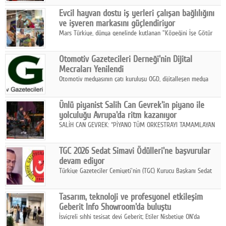
Fuarı'nda sektör profesyonelleri, iş ortakları, bayiler ve son
Google Plus
Evcil hayvan dostu iş yerleri çalışan bağlılığını
kullanıcılarla bir araya geldi.
ve işveren markasını güçlendiriyor
© 2026 TÜM HAKLARI SAKLIDIR
Mars Türkiye, dünya genelinde kutlanan "Köpeğini İşe Götür
Haftası" kapsamında, evcil hayvan dostu iş yeri uygulamalarının
çalışan bağlılığı, iyi olma hali ve işveren markası üzerindeki
Otomotiv Gazetecileri Derneği'nin Dijital
etkisine dikkat çekti.
Mecraları Yenilendi
Otomotiv medyasının çatı kuruluşu OGD, dijitalleşen medya
dünyasına uyum sağlama ve iletişim ağını güçlendirme
hedefiyle internet sitesini ve sosyal medya kanallarını yeniledi.
Ünlü piyanist Salih Can Gevrek'in piyano ile
yolculuğu Avrupa'da ritm kazanıyor
SALİH CAN GEVREK: “PİYANO TÜM ORKESTRAYI TAMAMLAYAN
BİR ENSTRÜMAN OLARAK BAŞLIBAŞINA BİR ORKESTRA GİBİ
ETKİ YARATIYOR"
TGC 2026 Sedat Simavi Ödülleri'ne başvurular
devam ediyor
Türkiye Gazeteciler Cemiyeti'nin (TGC) Kurucu Başkanı Sedat
Simavi adına 50 yıldır verilen ödüllere başvurular devam ediyor.
Tasarım, teknoloji ve profesyonel etkileşim
Geberit Info Showroom'da buluştu
İsviçreli sıhhi tesisat devi Geberit; Etiler Nisbetiye ON'da
konumlanan Info Showroom'unda Cosentino ve Smeg iş