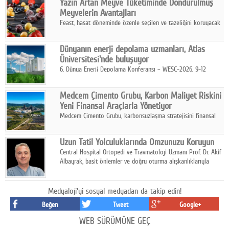
Yazın Artan Meyve Tüketiminde Dondurulmuş
kurmayı hedefleyen vizyonuyla uluslararası pazarlara açılıyor.
Meyvelerin Avantajları
Feast, hasat döneminde özenle seçilen ve tazeliğini koruyacak
şekilde dondurulan meyve ürünleriyle tüketicilere dört mevsim
pratik, güvenilir ve lezzetli bir alternatif sunuyor.
Dünyanın enerji depolama uzmanları, Atlas
Üniversitesi'nde buluşuyor
6. Dünya Enerji Depolama Konferansı – WESC-2026, 9-12
Ağustos 2026 tarihleri arasında İstanbul Atlas Üniversitesi ev
sahipliğinde gerçekleştirilecek.
Medcem Çimento Grubu, Karbon Maliyet Riskini
Yeni Finansal Araçlarla Yönetiyor
Medcem Çimento Grubu, karbonsuzlaşma stratejisini finansal
risk yönetimi uygulamalarıyla güçlendiren yeni bir adım attı.
Uzun Tatil Yolculuklarında Omzunuzu Koruyun
Central Hospital Ortopedi ve Travmatoloji Uzmanı Prof. Dr. Akif
Albayrak, basit önlemler ve doğru oturma alışkanlıklarıyla
yolculukların çok daha konforlu geçirilebileceğini belirtiyor.
Medyaloji'yi sosyal medyadan da takip edin!
Beğen
Tweet
Google+
WEB SÜRÜMÜNE GEÇ