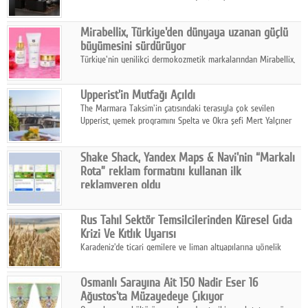
ailesinin yeni nesil teknolojilerle donatılmış son modeli VRV
kontrol ünitesi Madoka Plus Türkiye'de satışa sunuldu.
Mirabellix, Türkiye'den dünyaya uzanan güçlü
büyümesini sürdürüyor
Türkiye'nin yenilikçi dermokozmetik markalarından Mirabellix,
yüksek kalite standartlarında geliştirdiği cilt ve saç bakım
ürünleriyle hem yurt içinde hem de uluslararası pazarlarda
Upperist'in Mutfağı Açıldı
büyümesini sürdürüyor.
The Marmara Taksim'in çatısındaki terasıyla çok sevilen
Upperist, yemek programını Spelta ve Okra şefi Mert Yalçıner
ile başlatıyor.
Shake Shack, Yandex Maps & Navi'nin “Markalı
Rota” reklam formatını kullanan ilk
reklamveren oldu
Shake Shack, fiziksel restoranlarındaki ziyaretçi sayısını
artırmak amacıyla Cereyan Medya ve Yandex Ads iş birliğiyle
Rus Tahıl Sektör Temsilcilerinden Küresel Gıda
Yandex Maps & Navi'nin yeni "Markalı Rota" reklam formatını
Krizi Ve Kıtlık Uyarısı
kullanan ilk marka oldu.
Karadeniz'de ticari gemilere ve liman altyapılarına yönelik
artan saldırılar, küresel tahıl piyasalarını alarm durumuna
geçirdi.
Osmanlı Sarayına Ait 150 Nadir Eser 16
Ağustos'ta Müzayedeye Çıkıyor