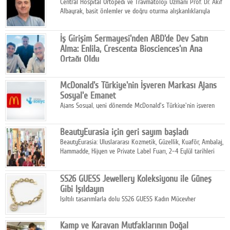
Central Hospital Ortopedi ve Travmatoloji Uzmanı Prof. Dr. Akif
Albayrak, basit önlemler ve doğru oturma alışkanlıklarıyla
yolculukların çok daha konforlu geçirilebileceğini belirtiyor.
İş Girişim Sermayesi'nden ABD'de Dev Satın
Alma: Enlila, Crescenta Biosciences'ın Ana
Ortağı Oldu
İş Girişim Sermayesi, biyoteknoloji alanındaki büyüme
stratejisini uluslararası ölçeğe taşıyan satın alma hamlesini
McDonald's Türkiye'nin İşveren Markası Ajans
tamamladı.
Sosyal'e Emanet
Ajans Sosyal, yeni dönemde McDonald's Türkiye'nin işveren
markası iletişim stratejisini oluşturacak.
BeautyEurasia için geri sayım başladı
BeautyEurasia: Uluslararası Kozmetik, Güzellik, Kuaför, Ambalaj,
Hammadde, Hijyen ve Private Label Fuarı, 2–4 Eylül tarihleri
arasında düzenlenecek.
SS26 GUESS Jewellery Koleksiyonu ile Güneş
Gibi Işıldayın
Işıltılı tasarımlarla dolu SS26 GUESS Kadın Mücevher
Koleksiyonu, yaz gardıroplarına modern lüksün zarif
dokunuşunu taşıyor.
Kamp ve Karavan Mutfaklarının Doğal