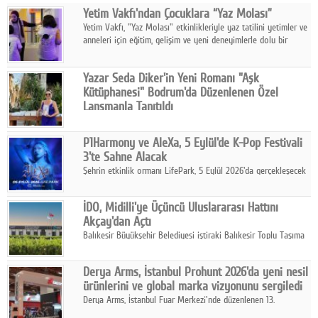
Yetim Vakfı'ndan Çocuklara “Yaz Molası”
Facebook
Yetim Vakfı, "Yaz Molası" etkinlikleriyle yaz tatilini yetimler ve
anneleri için eğitim, gelişim ve yeni deneyimlerle dolu bir
Diziler
programa dönüştürüyor.
Karikatür
Yazar Seda Diker'in Yeni Romanı "Aşk
Kütüphanesi" Bodrum'da Düzenlenen Özel
Youtube
Lansmanla Tanıtıldı
Yazar, Eğitmen, Duygu Simyacısı ve İletişim Mentörü Seda
Diker'in 13. kitabı “Aşk Kütüphanesi” 6 Ağustos'ta Casa dell'Arte
Polemik
P1Harmony ve AleXa, 5 Eylül'de K-Pop Festivali
Bodrum'da düzenlenen özel lansmanla okurlarıyla buluştu.
3'te Sahne Alacak
Reklam
Şehrin etkinlik ormanı LifePark, 5 Eylül 2026'da gerçekleşecek
K-Pop Festivali 3 ile bir kez daha İstanbul'u dünya K-Pop
Yazarlar
haritasında önemli bir destinasyon haline getirmeye
İDO, Midilli'ye Üçüncü Uluslararası Hattını
hazırlanıyor.
Akçay'dan Açtı
Künye
Balıkesir Büyükşehir Belediyesi iştiraki Balıkesir Toplu Taşıma
AŞ ( BTT) ve BADO markası iş birliğiyle hayata geçirilen Akçay-
SOSYAL MEDYA
Midilli hattının resmi açılışı gerçekleştirildi.
Derya Arms, İstanbul Prohunt 2026'da yeni nesil
Facebook
ürünlerini ve global marka vizyonunu sergiledi
Derya Arms, İstanbul Fuar Merkezi'nde düzenlenen 13.
Twitter
Uluslararası İstanbul Prohunt Av, Silah ve Doğa Sporları