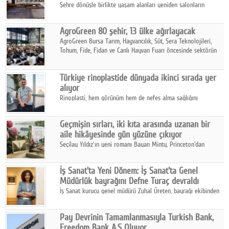
Şehre dönüşle birlikte yaşam alanları yeniden salonların
kalbine kayarken, mobilya sektörünün öncü markası Art Design
sonbaharın tasarım kodlarını açıklıyor.
AgroGreen 80 şehir, 13 ülke ağırlayacak
AgroGreen Bursa Tarım, Hayvancılık, Süt, Sera Teknolojileri,
Tohum, Fide, Fidan ve Canlı Hayvan Fuarı öncesinde sektörün
tüm paydaşları güç birliği yaptı.
Türkiye rinoplastide dünyada ikinci sırada yer
alıyor
Rinoplasti, hem görünüm hem de nefes alma sağlığını
ilgilendiren yönüyle bu alanın en dikkat çeken başlıklarından
biri konumunda.
Geçmişin sırları, iki kıta arasında uzanan bir
aile hikâyesinde gün yüzüne çıkıyor
Seçilay Yıldız'ın yeni romanı Bayan Minty, Princeton'dan
Büyükada'ya, 1960'ların Adana'sından günümüze uzanan çok
katmanlı bir aile hikâyesi anlatıyor.
İş Sanat'ta Yeni Dönem: İş Sanat'ta Genel
Müdürlük bayrağını Defne Turaç devraldı
İş Sanat kurucu genel müdürü Zuhal Üreten, bayrağı ekibinden
Defne Turaç'a devretti.
Pay Devrinin Tamamlanmasıyla Turkish Bank,
Freedom Bank A.Ş Oluyor