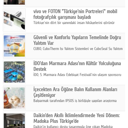
ikinci çeyrek ve ilk yarı finansal sonuçlarını açıkladı. Kocaer
Çelik FAVÖK Marjını %16,1'e yükseltti.
vivo ve FOTON "Türkiye'nin Portreleri" mobil
fotoğrafçılık yarışması başladı
Türkiye'nin dört bir yanındaki insan hikâyelerini görünür
kılmayı amaçlayan yarışma, katılımcıları yaşadıkları coğrafyanın
insanını, kültürünü ve yaşamını portre fotoğraflarıyla
Güvenli ve Konforlu Yapıların Temelinde Doğru
anlatmaya davet ediyor.
Yalıtım Var
CUBO, CuboTherm Isı Yalıtım Sistemleri ve CuboSeal Su Yalıtım
Sistemleri ile yapılara dört mevsim konfor, yüksek dayanıklılık
ve sürdürülebilir çözümler sunuyor.
İDO'dan Marmara Adası'nın Kültür Yolculuğuna
Destek
İDO, 5. Marmara Adası Edebiyat Festivali'nin ulaşım sponsoru
olarak kültür, sanat ve ada turizmine olan katkısını devam
ettiriyor.
İçecekten Ara Öğüne Balın Kullanım Alanları
Çeşitleniyor
Balparmak tarafından IPSOS iş birliğiyle yapılan araştırma
sonuçlarına göre, bal tüketicilerinin yüzde 34'ünün balı çay ve
ıhlamur gibi içeceklerde tercih ettiğini ortaya koyuyor.
Daikin'den Akıllı İklimlendirmede Yeni Dönem:
Madoka Plus Türkiye'de
Daikin'in kullanıcı dostu tasarımıyla öne çıkan Madoka