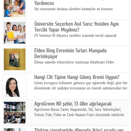
Yardımcısı
Yaz sezonunda doğaya yönelen kampçılar ve karavan
tutkunları, bulaşıklar için sıcak suya ihtiyaç duymadan güçlü
temizlik sağlayan, çevreye duyarlı bitkisel içerikli ürünleri tercih
Üniversite Seçerken Asıl Soru: Yeniden Aynı
ediyor.
Tercihi Yapar Mıydınız?
29 Temmuz-10 Ağustos tarihleri arasında tercih yapacak
milyonlarca üniversite adayı için en kritik karar süreci başladı.
Elden Ring Evreninin Sırları Mangada
Derinleşiyor
Dünya çapında milyonlarca oyuncuyu büyüleyen Elden
Ring evreni, resmi manga serisi Altın Ağaç'a Yolculuk ile mizahı,
aksiyonu ve karanlık fantastik atmosferi bir araya getirmeyi
Hangi Cilt Tipine Hangi Güneş Kremi Uygun?
sürdürüyor.
Güneş koruyucu kullanımı yalnızca yaz aylarında değil, yılın her
döneminde cilt sağlığını korumanın en önemli adımlarından biri
olarak öne çıkıyor.
AgroGreen 80 şehir, 13 ülke ağırlayacak
AgroGreen Bursa Tarım, Hayvancılık, Süt, Sera Teknolojileri,
Tohum, Fide, Fidan ve Canlı Hayvan Fuarı öncesinde sektörün
tüm paydaşları güç birliği yaptı.
Türkiye rinoplastide dünyada ikinci sırada yer