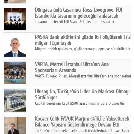
ortaklığıyla özel bir davete ev sahipliği yaptı.
Dünyaca ünlü tasarımcı Ross Lovegrove, FDI
İstanbul'da tasarımın geleceğini anlatacak
Tasarımın geleceği FDI Stage & Talks'ta konuşulacak.
PASHA Bank aktiflerini yüzde 16,1 büyüterek 17,2
milyar TL'ye taşıdı
Müşteri odaklı yaklaşımı, güçlü sermaye yapısı ve sürdürülebilir
büyüme stratejisiyle faaliyetlerini sürdüren PASHA Bank, 2026
yılının ilk yarısında güçlü finansal performansını korudu.
VARTA, Merrell İstanbul Ultra'nın Ana
Sponsorları Arasında
VARTA Tüketici Pilleri, Merrell İstanbul Ultra'nın ana sponsorları
arasında yer alarak sporun, performansın ve aktif yaşamın
enerjisine güç katıyor.
Ulusoy Un, Türkiye'nin Lider Un Markası Olmayı
Sürdürüyor
Capital dergisinin Capital500 araştırmasına göre Ulusoy Un,
2025 yılında gerçekleştirdiği 66 milyar 937 milyon TL satış
hasılatıyla Türkiye'nin en büyük 83. firması oldu.
Kocaer Çelik FAVÖK Marjını %16,1'e Yükselterek
Bilanço Yapısını Güçlendirmeye Devam Etti
Türkiye'nin önde gelen çelik profil üreticilerinden Kocaer Çelik