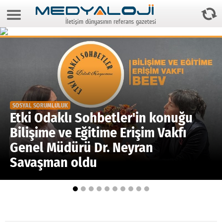
9 Ağustos 2026 9:19:36
İletişim dünyasının referans gazetesi
Anasayfa
Foto Galeri
Video Galeri
Gazeteler
SOSYAL SORUMLULUK
Medya
Etki Odaklı Sohbetler'in konuğu
Bilişime ve Eğitime Erişim Vakfı
Reyting-tiraj
Genel Müdürü Dr. Neyran
Teknoloji
Savaşman oldu
Televizyon
Dünya
Pr