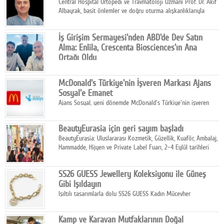
Central Hospital Ortopedi ve Travmatoloji Uzmanı Prof. Dr. Akif
Albayrak, basit önlemler ve doğru oturma alışkanlıklarıyla
yolculukların çok daha konforlu geçirilebileceğini belirtiyor.
İş Girişim Sermayesi'nden ABD'de Dev Satın
Alma: Enlila, Crescenta Biosciences'ın Ana
Ortağı Oldu
İş Girişim Sermayesi, biyoteknoloji alanındaki büyüme
stratejisini uluslararası ölçeğe taşıyan satın alma hamlesini
McDonald's Türkiye'nin İşveren Markası Ajans
tamamladı.
Sosyal'e Emanet
Ajans Sosyal, yeni dönemde McDonald's Türkiye'nin işveren
markası iletişim stratejisini oluşturacak.
BeautyEurasia için geri sayım başladı
BeautyEurasia: Uluslararası Kozmetik, Güzellik, Kuaför, Ambalaj,
Hammadde, Hijyen ve Private Label Fuarı, 2–4 Eylül tarihleri
arasında düzenlenecek.
SS26 GUESS Jewellery Koleksiyonu ile Güneş
Gibi Işıldayın
Işıltılı tasarımlarla dolu SS26 GUESS Kadın Mücevher
Koleksiyonu, yaz gardıroplarına modern lüksün zarif
dokunuşunu taşıyor.
Kamp ve Karavan Mutfaklarının Doğal