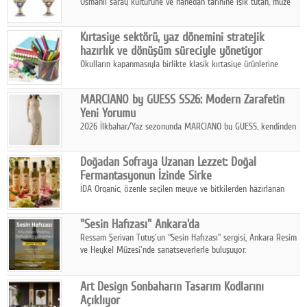
Osmanlı saray kültürüne ve hanedan tarihine ışık tutan, müze
koleksiyonlarıyla yarışacak nitelikteki 150 seçkin eser, 16
Ağustos'ta Arthill Müzecilik'in düzenleyeceği özel müzayedede
Kırtasiye sektörü, yaz dönemini stratejik
koleksiyonerlerle buluşuyor
hazırlık ve dönüşüm süreciyle yönetiyor
Okulların kapanmasıyla birlikte klasik kırtasiye ürünlerine
yönelik talepte azalma yaşansa da sektör yaz aylarını hobi,
sanat ve eğitici aktivite ürünleriyle dinamik bir biçimde
MARCIANO by GUESS SS26: Modern Zarafetin
geçiriyor.
Yeni Yorumu
2026 İlkbahar/Yaz sezonunda MARCIANO by GUESS, kendinden
emin bir duruşu modern bir çekicilik anlayışıyla buluşturuyor.
Doğadan Sofraya Uzanan Lezzet: Doğal
Fermantasyonun İzinde Sirke
İDA Organic, özenle seçilen meyve ve bitkilerden hazırlanan
sirke çeşitleriyle geleneksel lezzet kültürünü bugünün
sofralarına taşıyor.
"Sesin Hafızası" Ankara'da
Ressam Şerivan Tutuş'un “Sesin Hafızası” sergisi, Ankara Resim
ve Heykel Müzesi'nde sanatseverlerle buluşuyor.
Art Design Sonbaharın Tasarım Kodlarını
Açıklıyor