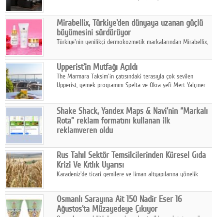
ailesinin yeni nesil teknolojilerle donatılmış son modeli VRV
kontrol ünitesi Madoka Plus Türkiye'de satışa sunuldu.
Mirabellix, Türkiye'den dünyaya uzanan güçlü
büyümesini sürdürüyor
Türkiye'nin yenilikçi dermokozmetik markalarından Mirabellix,
yüksek kalite standartlarında geliştirdiği cilt ve saç bakım
ürünleriyle hem yurt içinde hem de uluslararası pazarlarda
Upperist'in Mutfağı Açıldı
büyümesini sürdürüyor.
The Marmara Taksim'in çatısındaki terasıyla çok sevilen
Upperist, yemek programını Spelta ve Okra şefi Mert Yalçıner
ile başlatıyor.
Shake Shack, Yandex Maps & Navi'nin “Markalı
Rota” reklam formatını kullanan ilk
reklamveren oldu
Shake Shack, fiziksel restoranlarındaki ziyaretçi sayısını
artırmak amacıyla Cereyan Medya ve Yandex Ads iş birliğiyle
Rus Tahıl Sektör Temsilcilerinden Küresel Gıda
Yandex Maps & Navi'nin yeni "Markalı Rota" reklam formatını
Krizi Ve Kıtlık Uyarısı
kullanan ilk marka oldu.
Karadeniz'de ticari gemilere ve liman altyapılarına yönelik
artan saldırılar, küresel tahıl piyasalarını alarm durumuna
geçirdi.
Osmanlı Sarayına Ait 150 Nadir Eser 16
Ağustos'ta Müzayedeye Çıkıyor