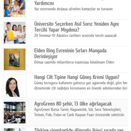
Yardımcısı
Yaz sezonunda doğaya yönelen kampçılar ve karavan
tutkunları, bulaşıklar için sıcak suya ihtiyaç duymadan güçlü
temizlik sağlayan, çevreye duyarlı bitkisel içerikli ürünleri tercih
Üniversite Seçerken Asıl Soru: Yeniden Aynı
ediyor.
Tercihi Yapar Mıydınız?
29 Temmuz-10 Ağustos tarihleri arasında tercih yapacak
milyonlarca üniversite adayı için en kritik karar süreci başladı.
Elden Ring Evreninin Sırları Mangada
Derinleşiyor
Dünya çapında milyonlarca oyuncuyu büyüleyen Elden
Ring evreni, resmi manga serisi Altın Ağaç'a Yolculuk ile mizahı,
aksiyonu ve karanlık fantastik atmosferi bir araya getirmeyi
Hangi Cilt Tipine Hangi Güneş Kremi Uygun?
sürdürüyor.
Güneş koruyucu kullanımı yalnızca yaz aylarında değil, yılın her
döneminde cilt sağlığını korumanın en önemli adımlarından biri
olarak öne çıkıyor.
AgroGreen 80 şehir, 13 ülke ağırlayacak
AgroGreen Bursa Tarım, Hayvancılık, Süt, Sera Teknolojileri,
Tohum, Fide, Fidan ve Canlı Hayvan Fuarı öncesinde sektörün
tüm paydaşları güç birliği yaptı.
Türkiye rinoplastide dünyada ikinci sırada yer