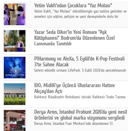
Yetim Vakfı'ndan Çocuklara “Yaz Molası”
Facebook
Yetim Vakfı, "Yaz Molası" etkinlikleriyle yaz tatilini yetimler ve
anneleri için eğitim, gelişim ve yeni deneyimlerle dolu bir
Diziler
programa dönüştürüyor.
Karikatür
Yazar Seda Diker'in Yeni Romanı "Aşk
Kütüphanesi" Bodrum'da Düzenlenen Özel
Youtube
Lansmanla Tanıtıldı
Yazar, Eğitmen, Duygu Simyacısı ve İletişim Mentörü Seda
Diker'in 13. kitabı “Aşk Kütüphanesi” 6 Ağustos'ta Casa dell'Arte
Polemik
P1Harmony ve AleXa, 5 Eylül'de K-Pop Festivali
Bodrum'da düzenlenen özel lansmanla okurlarıyla buluştu.
3'te Sahne Alacak
Reklam
Şehrin etkinlik ormanı LifePark, 5 Eylül 2026'da gerçekleşecek
K-Pop Festivali 3 ile bir kez daha İstanbul'u dünya K-Pop
Yazarlar
haritasında önemli bir destinasyon haline getirmeye
İDO, Midilli'ye Üçüncü Uluslararası Hattını
hazırlanıyor.
Akçay'dan Açtı
Künye
Balıkesir Büyükşehir Belediyesi iştiraki Balıkesir Toplu Taşıma
AŞ ( BTT) ve BADO markası iş birliğiyle hayata geçirilen Akçay-
SOSYAL MEDYA
Midilli hattının resmi açılışı gerçekleştirildi.
Derya Arms, İstanbul Prohunt 2026'da yeni nesil
Facebook
ürünlerini ve global marka vizyonunu sergiledi
Derya Arms, İstanbul Fuar Merkezi'nde düzenlenen 13.
Twitter
Uluslararası İstanbul Prohunt Av, Silah ve Doğa Sporları