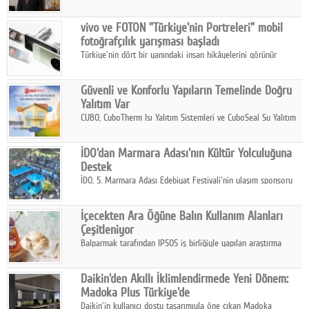
ikinci çeyrek ve ilk yarı finansal sonuçlarını açıkladı. Kocaer
Çelik FAVÖK Marjını %16,1'e yükseltti.
vivo ve FOTON "Türkiye'nin Portreleri" mobil
fotoğrafçılık yarışması başladı
Türkiye'nin dört bir yanındaki insan hikâyelerini görünür
kılmayı amaçlayan yarışma, katılımcıları yaşadıkları coğrafyanın
insanını, kültürünü ve yaşamını portre fotoğraflarıyla
Güvenli ve Konforlu Yapıların Temelinde Doğru
anlatmaya davet ediyor.
Yalıtım Var
CUBO, CuboTherm Isı Yalıtım Sistemleri ve CuboSeal Su Yalıtım
Sistemleri ile yapılara dört mevsim konfor, yüksek dayanıklılık
ve sürdürülebilir çözümler sunuyor.
İDO'dan Marmara Adası'nın Kültür Yolculuğuna
Destek
İDO, 5. Marmara Adası Edebiyat Festivali'nin ulaşım sponsoru
olarak kültür, sanat ve ada turizmine olan katkısını devam
ettiriyor.
İçecekten Ara Öğüne Balın Kullanım Alanları
Çeşitleniyor
Balparmak tarafından IPSOS iş birliğiyle yapılan araştırma
sonuçlarına göre, bal tüketicilerinin yüzde 34'ünün balı çay ve
ıhlamur gibi içeceklerde tercih ettiğini ortaya koyuyor.
Daikin'den Akıllı İklimlendirmede Yeni Dönem:
Madoka Plus Türkiye'de
Daikin'in kullanıcı dostu tasarımıyla öne çıkan Madoka