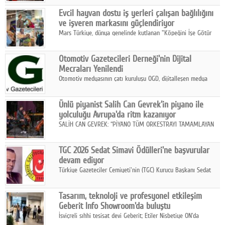
Fuarı'nda sektör profesyonelleri, iş ortakları, bayiler ve son
Google Plus
Evcil hayvan dostu iş yerleri çalışan bağlılığını
kullanıcılarla bir araya geldi.
ve işveren markasını güçlendiriyor
© 2026 TÜM HAKLARI SAKLIDIR
Mars Türkiye, dünya genelinde kutlanan "Köpeğini İşe Götür
Haftası" kapsamında, evcil hayvan dostu iş yeri uygulamalarının
çalışan bağlılığı, iyi olma hali ve işveren markası üzerindeki
Otomotiv Gazetecileri Derneği'nin Dijital
etkisine dikkat çekti.
Mecraları Yenilendi
Otomotiv medyasının çatı kuruluşu OGD, dijitalleşen medya
dünyasına uyum sağlama ve iletişim ağını güçlendirme
hedefiyle internet sitesini ve sosyal medya kanallarını yeniledi.
Ünlü piyanist Salih Can Gevrek'in piyano ile
yolculuğu Avrupa'da ritm kazanıyor
SALİH CAN GEVREK: “PİYANO TÜM ORKESTRAYI TAMAMLAYAN
BİR ENSTRÜMAN OLARAK BAŞLIBAŞINA BİR ORKESTRA GİBİ
ETKİ YARATIYOR"
TGC 2026 Sedat Simavi Ödülleri'ne başvurular
devam ediyor
Türkiye Gazeteciler Cemiyeti'nin (TGC) Kurucu Başkanı Sedat
Simavi adına 50 yıldır verilen ödüllere başvurular devam ediyor.
Tasarım, teknoloji ve profesyonel etkileşim
Geberit Info Showroom'da buluştu
İsviçreli sıhhi tesisat devi Geberit; Etiler Nisbetiye ON'da
konumlanan Info Showroom'unda Cosentino ve Smeg iş