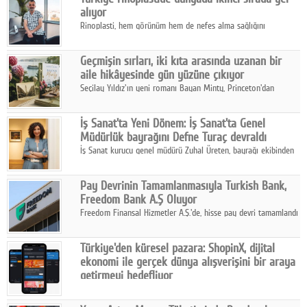
alıyor
Rinoplasti, hem görünüm hem de nefes alma sağlığını
ilgilendiren yönüyle bu alanın en dikkat çeken başlıklarından
biri konumunda.
Geçmişin sırları, iki kıta arasında uzanan bir
aile hikâyesinde gün yüzüne çıkıyor
Seçilay Yıldız'ın yeni romanı Bayan Minty, Princeton'dan
Büyükada'ya, 1960'ların Adana'sından günümüze uzanan çok
katmanlı bir aile hikâyesi anlatıyor.
İş Sanat'ta Yeni Dönem: İş Sanat'ta Genel
Müdürlük bayrağını Defne Turaç devraldı
İş Sanat kurucu genel müdürü Zuhal Üreten, bayrağı ekibinden
Defne Turaç'a devretti.
Pay Devrinin Tamamlanmasıyla Turkish Bank,
Freedom Bank A.Ş Oluyor
Freedom Finansal Hizmetler A.Ş.'de, hisse pay devri tamamlandı
ve yönetim kurulu belirlendi. Yapılan genel kurul toplantısında
Turkish Bank'ın ticaret unvanının “Freedom Bank A.Ş.” olmasına
Türkiye'den küresel pazara: ShopinX, dijital
karar verildi.
ekonomi ile gerçek dünya alışverişini bir araya
getirmeyi hedefliyor
Türkiye'de geliştirilen teknoloji girişimi ShopinX, dijital
ekonomi ile gerçek dünya alışveriş deneyimi arasında köprü