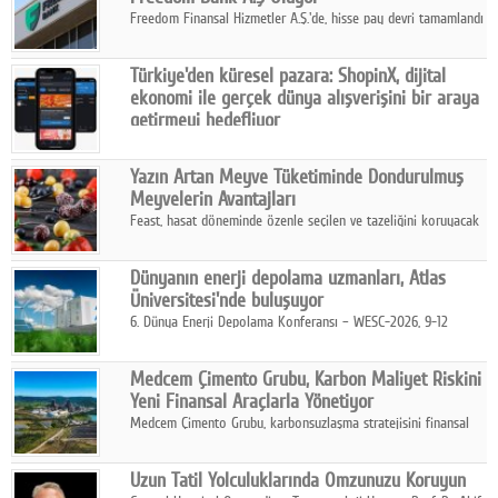
Freedom Finansal Hizmetler A.Ş.'de, hisse pay devri tamamlandı
ve yönetim kurulu belirlendi. Yapılan genel kurul toplantısında
Turkish Bank'ın ticaret unvanının “Freedom Bank A.Ş.” olmasına
Türkiye'den küresel pazara: ShopinX, dijital
karar verildi.
ekonomi ile gerçek dünya alışverişini bir araya
getirmeyi hedefliyor
Türkiye'de geliştirilen teknoloji girişimi ShopinX, dijital
ekonomi ile gerçek dünya alışveriş deneyimi arasında köprü
Yazın Artan Meyve Tüketiminde Dondurulmuş
kurmayı hedefleyen vizyonuyla uluslararası pazarlara açılıyor.
Meyvelerin Avantajları
Feast, hasat döneminde özenle seçilen ve tazeliğini koruyacak
şekilde dondurulan meyve ürünleriyle tüketicilere dört mevsim
pratik, güvenilir ve lezzetli bir alternatif sunuyor.
Dünyanın enerji depolama uzmanları, Atlas
Üniversitesi'nde buluşuyor
6. Dünya Enerji Depolama Konferansı – WESC-2026, 9-12
Ağustos 2026 tarihleri arasında İstanbul Atlas Üniversitesi ev
sahipliğinde gerçekleştirilecek.
Medcem Çimento Grubu, Karbon Maliyet Riskini
Yeni Finansal Araçlarla Yönetiyor
Medcem Çimento Grubu, karbonsuzlaşma stratejisini finansal
risk yönetimi uygulamalarıyla güçlendiren yeni bir adım attı.
Uzun Tatil Yolculuklarında Omzunuzu Koruyun