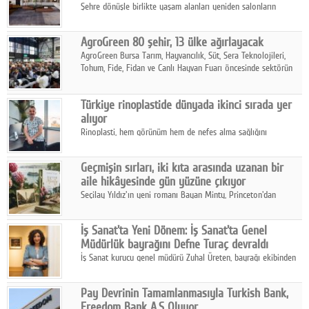
Şehre dönüşle birlikte yaşam alanları yeniden salonların
kalbine kayarken, mobilya sektörünün öncü markası Art Design
sonbaharın tasarım kodlarını açıklıyor.
AgroGreen 80 şehir, 13 ülke ağırlayacak
AgroGreen Bursa Tarım, Hayvancılık, Süt, Sera Teknolojileri,
Tohum, Fide, Fidan ve Canlı Hayvan Fuarı öncesinde sektörün
tüm paydaşları güç birliği yaptı.
Türkiye rinoplastide dünyada ikinci sırada yer
alıyor
Rinoplasti, hem görünüm hem de nefes alma sağlığını
ilgilendiren yönüyle bu alanın en dikkat çeken başlıklarından
biri konumunda.
Geçmişin sırları, iki kıta arasında uzanan bir
aile hikâyesinde gün yüzüne çıkıyor
Seçilay Yıldız'ın yeni romanı Bayan Minty, Princeton'dan
Büyükada'ya, 1960'ların Adana'sından günümüze uzanan çok
katmanlı bir aile hikâyesi anlatıyor.
İş Sanat'ta Yeni Dönem: İş Sanat'ta Genel
Müdürlük bayrağını Defne Turaç devraldı
İş Sanat kurucu genel müdürü Zuhal Üreten, bayrağı ekibinden
Defne Turaç'a devretti.
Pay Devrinin Tamamlanmasıyla Turkish Bank,
Freedom Bank A.Ş Oluyor