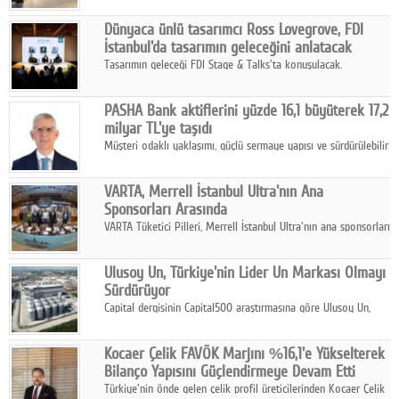
ortaklığıyla özel bir davete ev sahipliği yaptı.
Dünyaca ünlü tasarımcı Ross Lovegrove, FDI
İstanbul'da tasarımın geleceğini anlatacak
Tasarımın geleceği FDI Stage & Talks'ta konuşulacak.
PASHA Bank aktiflerini yüzde 16,1 büyüterek 17,2
milyar TL'ye taşıdı
Müşteri odaklı yaklaşımı, güçlü sermaye yapısı ve sürdürülebilir
büyüme stratejisiyle faaliyetlerini sürdüren PASHA Bank, 2026
yılının ilk yarısında güçlü finansal performansını korudu.
VARTA, Merrell İstanbul Ultra'nın Ana
Sponsorları Arasında
VARTA Tüketici Pilleri, Merrell İstanbul Ultra'nın ana sponsorları
arasında yer alarak sporun, performansın ve aktif yaşamın
enerjisine güç katıyor.
Ulusoy Un, Türkiye'nin Lider Un Markası Olmayı
Sürdürüyor
Capital dergisinin Capital500 araştırmasına göre Ulusoy Un,
2025 yılında gerçekleştirdiği 66 milyar 937 milyon TL satış
hasılatıyla Türkiye'nin en büyük 83. firması oldu.
Kocaer Çelik FAVÖK Marjını %16,1'e Yükselterek
Bilanço Yapısını Güçlendirmeye Devam Etti
Türkiye'nin önde gelen çelik profil üreticilerinden Kocaer Çelik