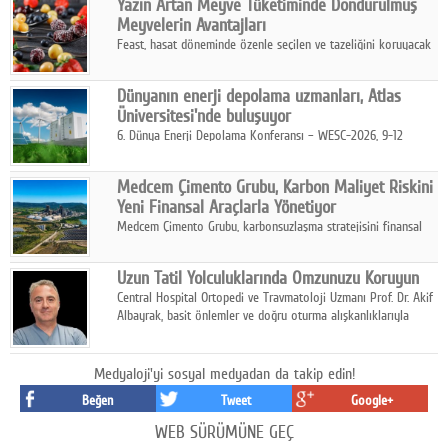
Yazın Artan Meyve Tüketiminde Dondurulmuş
kurmayı hedefleyen vizyonuyla uluslararası pazarlara açılıyor.
Meyvelerin Avantajları
Feast, hasat döneminde özenle seçilen ve tazeliğini koruyacak
şekilde dondurulan meyve ürünleriyle tüketicilere dört mevsim
pratik, güvenilir ve lezzetli bir alternatif sunuyor.
Dünyanın enerji depolama uzmanları, Atlas
Üniversitesi'nde buluşuyor
6. Dünya Enerji Depolama Konferansı – WESC-2026, 9-12
Ağustos 2026 tarihleri arasında İstanbul Atlas Üniversitesi ev
sahipliğinde gerçekleştirilecek.
Medcem Çimento Grubu, Karbon Maliyet Riskini
Yeni Finansal Araçlarla Yönetiyor
Medcem Çimento Grubu, karbonsuzlaşma stratejisini finansal
risk yönetimi uygulamalarıyla güçlendiren yeni bir adım attı.
Uzun Tatil Yolculuklarında Omzunuzu Koruyun
Central Hospital Ortopedi ve Travmatoloji Uzmanı Prof. Dr. Akif
Albayrak, basit önlemler ve doğru oturma alışkanlıklarıyla
yolculukların çok daha konforlu geçirilebileceğini belirtiyor.
Medyaloji'yi sosyal medyadan da takip edin!
Beğen
Tweet
Google+
WEB SÜRÜMÜNE GEÇ