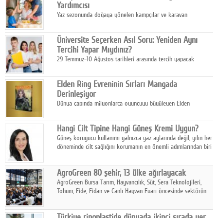
Yardımcısı
Yaz sezonunda doğaya yönelen kampçılar ve karavan
tutkunları, bulaşıklar için sıcak suya ihtiyaç duymadan güçlü
temizlik sağlayan, çevreye duyarlı bitkisel içerikli ürünleri tercih
Üniversite Seçerken Asıl Soru: Yeniden Aynı
ediyor.
Tercihi Yapar Mıydınız?
29 Temmuz-10 Ağustos tarihleri arasında tercih yapacak
milyonlarca üniversite adayı için en kritik karar süreci başladı.
Elden Ring Evreninin Sırları Mangada
Derinleşiyor
Dünya çapında milyonlarca oyuncuyu büyüleyen Elden
Ring evreni, resmi manga serisi Altın Ağaç'a Yolculuk ile mizahı,
aksiyonu ve karanlık fantastik atmosferi bir araya getirmeyi
Hangi Cilt Tipine Hangi Güneş Kremi Uygun?
sürdürüyor.
Güneş koruyucu kullanımı yalnızca yaz aylarında değil, yılın her
döneminde cilt sağlığını korumanın en önemli adımlarından biri
olarak öne çıkıyor.
AgroGreen 80 şehir, 13 ülke ağırlayacak
AgroGreen Bursa Tarım, Hayvancılık, Süt, Sera Teknolojileri,
Tohum, Fide, Fidan ve Canlı Hayvan Fuarı öncesinde sektörün
tüm paydaşları güç birliği yaptı.
Türkiye rinoplastide dünyada ikinci sırada yer