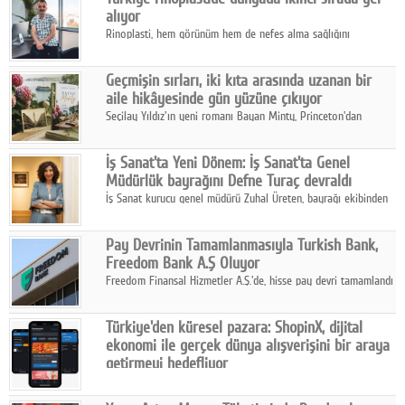
alıyor
Rinoplasti, hem görünüm hem de nefes alma sağlığını
ilgilendiren yönüyle bu alanın en dikkat çeken başlıklarından
biri konumunda.
Geçmişin sırları, iki kıta arasında uzanan bir
aile hikâyesinde gün yüzüne çıkıyor
Seçilay Yıldız'ın yeni romanı Bayan Minty, Princeton'dan
Büyükada'ya, 1960'ların Adana'sından günümüze uzanan çok
katmanlı bir aile hikâyesi anlatıyor.
İş Sanat'ta Yeni Dönem: İş Sanat'ta Genel
Müdürlük bayrağını Defne Turaç devraldı
İş Sanat kurucu genel müdürü Zuhal Üreten, bayrağı ekibinden
Defne Turaç'a devretti.
Pay Devrinin Tamamlanmasıyla Turkish Bank,
Freedom Bank A.Ş Oluyor
Freedom Finansal Hizmetler A.Ş.'de, hisse pay devri tamamlandı
ve yönetim kurulu belirlendi. Yapılan genel kurul toplantısında
Turkish Bank'ın ticaret unvanının “Freedom Bank A.Ş.” olmasına
Türkiye'den küresel pazara: ShopinX, dijital
karar verildi.
ekonomi ile gerçek dünya alışverişini bir araya
getirmeyi hedefliyor
Türkiye'de geliştirilen teknoloji girişimi ShopinX, dijital
ekonomi ile gerçek dünya alışveriş deneyimi arasında köprü