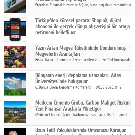
Freedom Finansal Hizmetler A.Ş.'de, hisse pay devri tamamlandı
ve yönetim kurulu belirlendi. Yapılan genel kurul toplantısında
Turkish Bank'ın ticaret unvanının “Freedom Bank A.Ş.” olmasına
Türkiye'den küresel pazara: ShopinX, dijital
karar verildi.
ekonomi ile gerçek dünya alışverişini bir araya
getirmeyi hedefliyor
Türkiye'de geliştirilen teknoloji girişimi ShopinX, dijital
ekonomi ile gerçek dünya alışveriş deneyimi arasında köprü
Yazın Artan Meyve Tüketiminde Dondurulmuş
kurmayı hedefleyen vizyonuyla uluslararası pazarlara açılıyor.
Meyvelerin Avantajları
Feast, hasat döneminde özenle seçilen ve tazeliğini koruyacak
şekilde dondurulan meyve ürünleriyle tüketicilere dört mevsim
pratik, güvenilir ve lezzetli bir alternatif sunuyor.
Dünyanın enerji depolama uzmanları, Atlas
Üniversitesi'nde buluşuyor
6. Dünya Enerji Depolama Konferansı – WESC-2026, 9-12
Ağustos 2026 tarihleri arasında İstanbul Atlas Üniversitesi ev
sahipliğinde gerçekleştirilecek.
Medcem Çimento Grubu, Karbon Maliyet Riskini
Yeni Finansal Araçlarla Yönetiyor
Medcem Çimento Grubu, karbonsuzlaşma stratejisini finansal
risk yönetimi uygulamalarıyla güçlendiren yeni bir adım attı.
Uzun Tatil Yolculuklarında Omzunuzu Koruyun