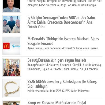
Central Hospital Ortopedi ve Travmatoloji Uzmanı Prof. Dr. Akif
Albayrak, basit önlemler ve doğru oturma alışkanlıklarıyla
yolculukların çok daha konforlu geçirilebileceğini belirtiyor.
İş Girişim Sermayesi'nden ABD'de Dev Satın
Alma: Enlila, Crescenta Biosciences'ın Ana
Ortağı Oldu
İş Girişim Sermayesi, biyoteknoloji alanındaki büyüme
stratejisini uluslararası ölçeğe taşıyan satın alma hamlesini
McDonald's Türkiye'nin İşveren Markası Ajans
tamamladı.
Sosyal'e Emanet
Ajans Sosyal, yeni dönemde McDonald's Türkiye'nin işveren
markası iletişim stratejisini oluşturacak.
BeautyEurasia için geri sayım başladı
BeautyEurasia: Uluslararası Kozmetik, Güzellik, Kuaför, Ambalaj,
Hammadde, Hijyen ve Private Label Fuarı, 2–4 Eylül tarihleri
arasında düzenlenecek.
SS26 GUESS Jewellery Koleksiyonu ile Güneş
Gibi Işıldayın
Işıltılı tasarımlarla dolu SS26 GUESS Kadın Mücevher
Koleksiyonu, yaz gardıroplarına modern lüksün zarif
dokunuşunu taşıyor.
Kamp ve Karavan Mutfaklarının Doğal