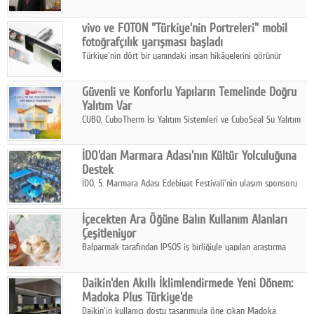
ikinci çeyrek ve ilk yarı finansal sonuçlarını açıkladı. Kocaer
Çelik FAVÖK Marjını %16,1'e yükseltti.
vivo ve FOTON "Türkiye'nin Portreleri" mobil
fotoğrafçılık yarışması başladı
Türkiye'nin dört bir yanındaki insan hikâyelerini görünür
kılmayı amaçlayan yarışma, katılımcıları yaşadıkları coğrafyanın
insanını, kültürünü ve yaşamını portre fotoğraflarıyla
Güvenli ve Konforlu Yapıların Temelinde Doğru
anlatmaya davet ediyor.
Yalıtım Var
CUBO, CuboTherm Isı Yalıtım Sistemleri ve CuboSeal Su Yalıtım
Sistemleri ile yapılara dört mevsim konfor, yüksek dayanıklılık
ve sürdürülebilir çözümler sunuyor.
İDO'dan Marmara Adası'nın Kültür Yolculuğuna
Destek
İDO, 5. Marmara Adası Edebiyat Festivali'nin ulaşım sponsoru
olarak kültür, sanat ve ada turizmine olan katkısını devam
ettiriyor.
İçecekten Ara Öğüne Balın Kullanım Alanları
Çeşitleniyor
Balparmak tarafından IPSOS iş birliğiyle yapılan araştırma
sonuçlarına göre, bal tüketicilerinin yüzde 34'ünün balı çay ve
ıhlamur gibi içeceklerde tercih ettiğini ortaya koyuyor.
Daikin'den Akıllı İklimlendirmede Yeni Dönem:
Madoka Plus Türkiye'de
Daikin'in kullanıcı dostu tasarımıyla öne çıkan Madoka