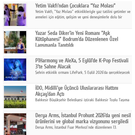
Yetim Vakfı'ndan Çocuklara “Yaz Molası”
Facebook
Yetim Vakfı, "Yaz Molası" etkinlikleriyle yaz tatilini yetimler ve
anneleri için eğitim, gelişim ve yeni deneyimlerle dolu bir
Diziler
programa dönüştürüyor.
Karikatür
Yazar Seda Diker'in Yeni Romanı "Aşk
Kütüphanesi" Bodrum'da Düzenlenen Özel
Youtube
Lansmanla Tanıtıldı
Yazar, Eğitmen, Duygu Simyacısı ve İletişim Mentörü Seda
Diker'in 13. kitabı “Aşk Kütüphanesi” 6 Ağustos'ta Casa dell'Arte
Polemik
P1Harmony ve AleXa, 5 Eylül'de K-Pop Festivali
Bodrum'da düzenlenen özel lansmanla okurlarıyla buluştu.
3'te Sahne Alacak
Reklam
Şehrin etkinlik ormanı LifePark, 5 Eylül 2026'da gerçekleşecek
K-Pop Festivali 3 ile bir kez daha İstanbul'u dünya K-Pop
Yazarlar
haritasında önemli bir destinasyon haline getirmeye
İDO, Midilli'ye Üçüncü Uluslararası Hattını
hazırlanıyor.
Akçay'dan Açtı
Künye
Balıkesir Büyükşehir Belediyesi iştiraki Balıkesir Toplu Taşıma
AŞ ( BTT) ve BADO markası iş birliğiyle hayata geçirilen Akçay-
SOSYAL MEDYA
Midilli hattının resmi açılışı gerçekleştirildi.
Derya Arms, İstanbul Prohunt 2026'da yeni nesil
Facebook
ürünlerini ve global marka vizyonunu sergiledi
Derya Arms, İstanbul Fuar Merkezi'nde düzenlenen 13.
Twitter
Uluslararası İstanbul Prohunt Av, Silah ve Doğa Sporları