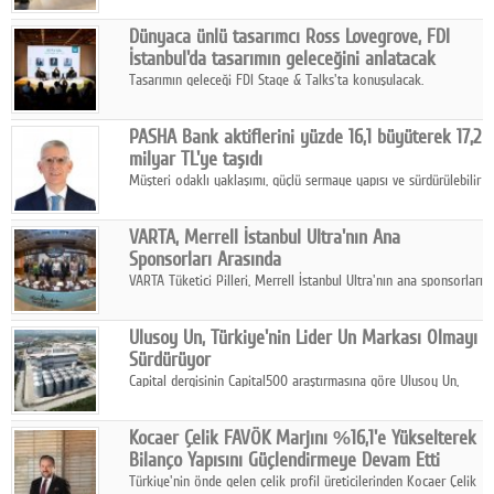
ortaklığıyla özel bir davete ev sahipliği yaptı.
Dünyaca ünlü tasarımcı Ross Lovegrove, FDI
İstanbul'da tasarımın geleceğini anlatacak
Tasarımın geleceği FDI Stage & Talks'ta konuşulacak.
PASHA Bank aktiflerini yüzde 16,1 büyüterek 17,2
milyar TL'ye taşıdı
Müşteri odaklı yaklaşımı, güçlü sermaye yapısı ve sürdürülebilir
büyüme stratejisiyle faaliyetlerini sürdüren PASHA Bank, 2026
yılının ilk yarısında güçlü finansal performansını korudu.
VARTA, Merrell İstanbul Ultra'nın Ana
Sponsorları Arasında
VARTA Tüketici Pilleri, Merrell İstanbul Ultra'nın ana sponsorları
arasında yer alarak sporun, performansın ve aktif yaşamın
enerjisine güç katıyor.
Ulusoy Un, Türkiye'nin Lider Un Markası Olmayı
Sürdürüyor
Capital dergisinin Capital500 araştırmasına göre Ulusoy Un,
2025 yılında gerçekleştirdiği 66 milyar 937 milyon TL satış
hasılatıyla Türkiye'nin en büyük 83. firması oldu.
Kocaer Çelik FAVÖK Marjını %16,1'e Yükselterek
Bilanço Yapısını Güçlendirmeye Devam Etti
Türkiye'nin önde gelen çelik profil üreticilerinden Kocaer Çelik