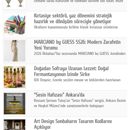
Osmanlı saray kültürüne ve hanedan tarihine ışık tutan, müze
koleksiyonlarıyla yarışacak nitelikteki 150 seçkin eser, 16
Ağustos'ta Arthill Müzecilik'in düzenleyeceği özel müzayedede
Kırtasiye sektörü, yaz dönemini stratejik
koleksiyonerlerle buluşuyor
hazırlık ve dönüşüm süreciyle yönetiyor
Okulların kapanmasıyla birlikte klasik kırtasiye ürünlerine
yönelik talepte azalma yaşansa da sektör yaz aylarını hobi,
sanat ve eğitici aktivite ürünleriyle dinamik bir biçimde
MARCIANO by GUESS SS26: Modern Zarafetin
geçiriyor.
Yeni Yorumu
2026 İlkbahar/Yaz sezonunda MARCIANO by GUESS, kendinden
emin bir duruşu modern bir çekicilik anlayışıyla buluşturuyor.
Doğadan Sofraya Uzanan Lezzet: Doğal
Fermantasyonun İzinde Sirke
İDA Organic, özenle seçilen meyve ve bitkilerden hazırlanan
sirke çeşitleriyle geleneksel lezzet kültürünü bugünün
sofralarına taşıyor.
"Sesin Hafızası" Ankara'da
Ressam Şerivan Tutuş'un “Sesin Hafızası” sergisi, Ankara Resim
ve Heykel Müzesi'nde sanatseverlerle buluşuyor.
Art Design Sonbaharın Tasarım Kodlarını
Açıklıyor