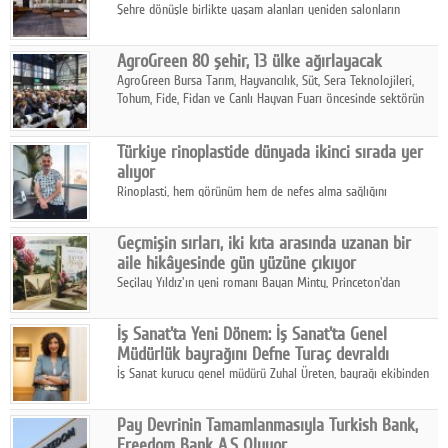
Şehre dönüşle birlikte yaşam alanları yeniden salonların
kalbine kayarken, mobilya sektörünün öncü markası Art Design
sonbaharın tasarım kodlarını açıklıyor.
AgroGreen 80 şehir, 13 ülke ağırlayacak
AgroGreen Bursa Tarım, Hayvancılık, Süt, Sera Teknolojileri,
Tohum, Fide, Fidan ve Canlı Hayvan Fuarı öncesinde sektörün
tüm paydaşları güç birliği yaptı.
Türkiye rinoplastide dünyada ikinci sırada yer
alıyor
Rinoplasti, hem görünüm hem de nefes alma sağlığını
ilgilendiren yönüyle bu alanın en dikkat çeken başlıklarından
biri konumunda.
Geçmişin sırları, iki kıta arasında uzanan bir
aile hikâyesinde gün yüzüne çıkıyor
Seçilay Yıldız'ın yeni romanı Bayan Minty, Princeton'dan
Büyükada'ya, 1960'ların Adana'sından günümüze uzanan çok
katmanlı bir aile hikâyesi anlatıyor.
İş Sanat'ta Yeni Dönem: İş Sanat'ta Genel
Müdürlük bayrağını Defne Turaç devraldı
İş Sanat kurucu genel müdürü Zuhal Üreten, bayrağı ekibinden
Defne Turaç'a devretti.
Pay Devrinin Tamamlanmasıyla Turkish Bank,
Freedom Bank A.Ş Oluyor