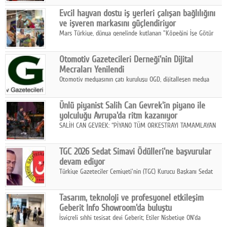
Fuarı'nda sektör profesyonelleri, iş ortakları, bayiler ve son
Google Plus
Evcil hayvan dostu iş yerleri çalışan bağlılığını
kullanıcılarla bir araya geldi.
ve işveren markasını güçlendiriyor
© 2026 TÜM HAKLARI SAKLIDIR
Mars Türkiye, dünya genelinde kutlanan "Köpeğini İşe Götür
Haftası" kapsamında, evcil hayvan dostu iş yeri uygulamalarının
çalışan bağlılığı, iyi olma hali ve işveren markası üzerindeki
Otomotiv Gazetecileri Derneği'nin Dijital
etkisine dikkat çekti.
Mecraları Yenilendi
Otomotiv medyasının çatı kuruluşu OGD, dijitalleşen medya
dünyasına uyum sağlama ve iletişim ağını güçlendirme
hedefiyle internet sitesini ve sosyal medya kanallarını yeniledi.
Ünlü piyanist Salih Can Gevrek'in piyano ile
yolculuğu Avrupa'da ritm kazanıyor
SALİH CAN GEVREK: “PİYANO TÜM ORKESTRAYI TAMAMLAYAN
BİR ENSTRÜMAN OLARAK BAŞLIBAŞINA BİR ORKESTRA GİBİ
ETKİ YARATIYOR"
TGC 2026 Sedat Simavi Ödülleri'ne başvurular
devam ediyor
Türkiye Gazeteciler Cemiyeti'nin (TGC) Kurucu Başkanı Sedat
Simavi adına 50 yıldır verilen ödüllere başvurular devam ediyor.
Tasarım, teknoloji ve profesyonel etkileşim
Geberit Info Showroom'da buluştu
İsviçreli sıhhi tesisat devi Geberit; Etiler Nisbetiye ON'da
konumlanan Info Showroom'unda Cosentino ve Smeg iş