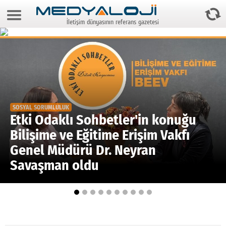
8 Ağustos 2026 3:28:19
İletişim dünyasının referans gazetesi
Anasayfa
Foto Galeri
Video Galeri
Gazeteler
SOSYAL SORUMLULUK
Medya
Etki Odaklı Sohbetler'in konuğu
Bilişime ve Eğitime Erişim Vakfı
Reyting-tiraj
Genel Müdürü Dr. Neyran
Teknoloji
Savaşman oldu
Televizyon
Dünya
Pr