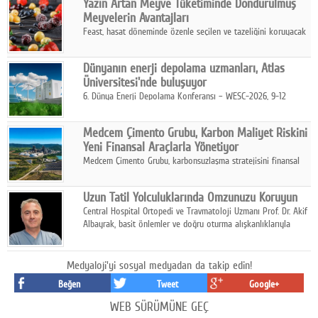
Yazın Artan Meyve Tüketiminde Dondurulmuş
kurmayı hedefleyen vizyonuyla uluslararası pazarlara açılıyor.
Meyvelerin Avantajları
Feast, hasat döneminde özenle seçilen ve tazeliğini koruyacak
şekilde dondurulan meyve ürünleriyle tüketicilere dört mevsim
pratik, güvenilir ve lezzetli bir alternatif sunuyor.
Dünyanın enerji depolama uzmanları, Atlas
Üniversitesi'nde buluşuyor
6. Dünya Enerji Depolama Konferansı – WESC-2026, 9-12
Ağustos 2026 tarihleri arasında İstanbul Atlas Üniversitesi ev
sahipliğinde gerçekleştirilecek.
Medcem Çimento Grubu, Karbon Maliyet Riskini
Yeni Finansal Araçlarla Yönetiyor
Medcem Çimento Grubu, karbonsuzlaşma stratejisini finansal
risk yönetimi uygulamalarıyla güçlendiren yeni bir adım attı.
Uzun Tatil Yolculuklarında Omzunuzu Koruyun
Central Hospital Ortopedi ve Travmatoloji Uzmanı Prof. Dr. Akif
Albayrak, basit önlemler ve doğru oturma alışkanlıklarıyla
yolculukların çok daha konforlu geçirilebileceğini belirtiyor.
Medyaloji'yi sosyal medyadan da takip edin!
Beğen
Tweet
Google+
WEB SÜRÜMÜNE GEÇ