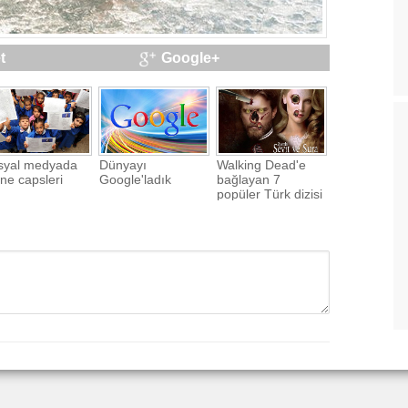
t
Google+
syal medyada
Dünyayı
Walking Dead'e
ne capsleri
Google'ladık
bağlayan 7
popüler Türk dizisi