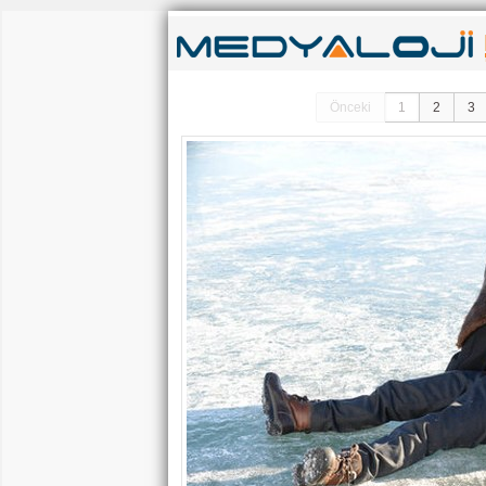
Önceki
1
2
3