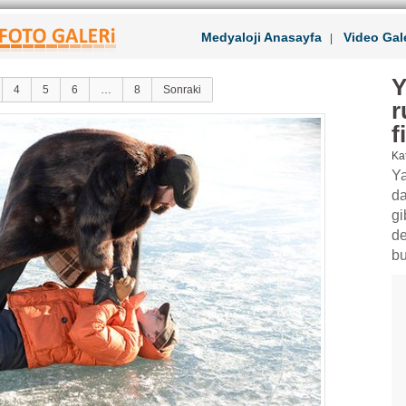
Medyaloji Anasayfa
Video Gale
|
Y
4
5
6
…
8
Sonraki
r
f
Kat
Ya
da
gi
de
bu