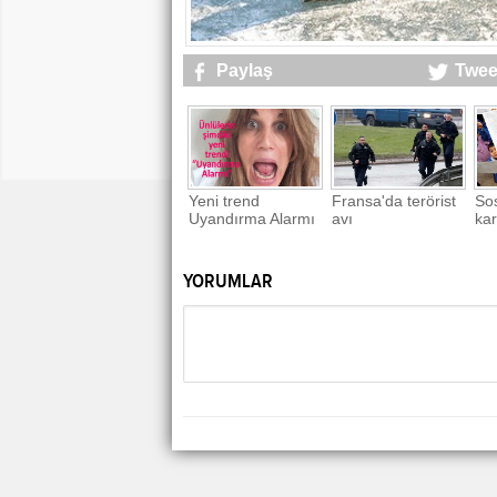
Paylaş
Twee
Yeni trend
Fransa'da terörist
So
Uyandırma Alarmı
avı
kar
YORUMLAR