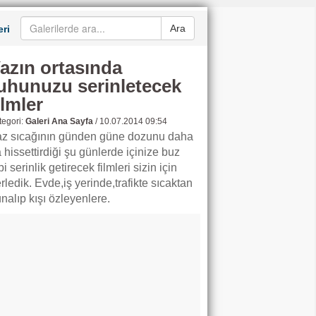
Ara
ri
azın ortasında
uhunuzu serinletecek
ilmler
egori:
Galeri Ana Sayfa
/
10.07.2014 09:54
z sıcağının günden güne dozunu daha
 hissettirdiği şu günlerde içinize buz
bi serinlik getirecek filmleri sizin için
rledik. Evde,iş yerinde,trafikte sıcaktan
nalıp kışı özleyenlere.