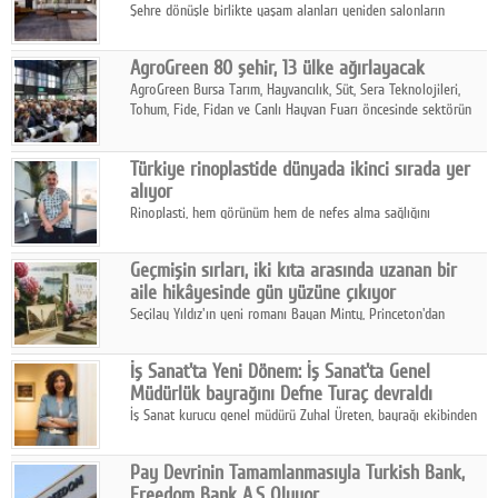
Şehre dönüşle birlikte yaşam alanları yeniden salonların
kalbine kayarken, mobilya sektörünün öncü markası Art Design
sonbaharın tasarım kodlarını açıklıyor.
AgroGreen 80 şehir, 13 ülke ağırlayacak
AgroGreen Bursa Tarım, Hayvancılık, Süt, Sera Teknolojileri,
Tohum, Fide, Fidan ve Canlı Hayvan Fuarı öncesinde sektörün
tüm paydaşları güç birliği yaptı.
Türkiye rinoplastide dünyada ikinci sırada yer
alıyor
Rinoplasti, hem görünüm hem de nefes alma sağlığını
ilgilendiren yönüyle bu alanın en dikkat çeken başlıklarından
biri konumunda.
Geçmişin sırları, iki kıta arasında uzanan bir
aile hikâyesinde gün yüzüne çıkıyor
Seçilay Yıldız'ın yeni romanı Bayan Minty, Princeton'dan
Büyükada'ya, 1960'ların Adana'sından günümüze uzanan çok
katmanlı bir aile hikâyesi anlatıyor.
İş Sanat'ta Yeni Dönem: İş Sanat'ta Genel
Müdürlük bayrağını Defne Turaç devraldı
İş Sanat kurucu genel müdürü Zuhal Üreten, bayrağı ekibinden
Defne Turaç'a devretti.
Pay Devrinin Tamamlanmasıyla Turkish Bank,
Freedom Bank A.Ş Oluyor