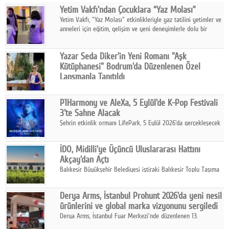
Yetim Vakfı'ndan Çocuklara “Yaz Molası”
Facebook
Yetim Vakfı, "Yaz Molası" etkinlikleriyle yaz tatilini yetimler ve
anneleri için eğitim, gelişim ve yeni deneyimlerle dolu bir
Diziler
programa dönüştürüyor.
Karikatür
Yazar Seda Diker'in Yeni Romanı "Aşk
Kütüphanesi" Bodrum'da Düzenlenen Özel
Youtube
Lansmanla Tanıtıldı
Yazar, Eğitmen, Duygu Simyacısı ve İletişim Mentörü Seda
Diker'in 13. kitabı “Aşk Kütüphanesi” 6 Ağustos'ta Casa dell'Arte
Polemik
P1Harmony ve AleXa, 5 Eylül'de K-Pop Festivali
Bodrum'da düzenlenen özel lansmanla okurlarıyla buluştu.
3'te Sahne Alacak
Reklam
Şehrin etkinlik ormanı LifePark, 5 Eylül 2026'da gerçekleşecek
K-Pop Festivali 3 ile bir kez daha İstanbul'u dünya K-Pop
Yazarlar
haritasında önemli bir destinasyon haline getirmeye
İDO, Midilli'ye Üçüncü Uluslararası Hattını
hazırlanıyor.
Akçay'dan Açtı
Künye
Balıkesir Büyükşehir Belediyesi iştiraki Balıkesir Toplu Taşıma
AŞ ( BTT) ve BADO markası iş birliğiyle hayata geçirilen Akçay-
SOSYAL MEDYA
Midilli hattının resmi açılışı gerçekleştirildi.
Derya Arms, İstanbul Prohunt 2026'da yeni nesil
Facebook
ürünlerini ve global marka vizyonunu sergiledi
Derya Arms, İstanbul Fuar Merkezi'nde düzenlenen 13.
Twitter
Uluslararası İstanbul Prohunt Av, Silah ve Doğa Sporları