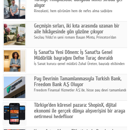
alıyor
Rinoplasti, hem görünüm hem de nefes alma sağlığını
ilgilendiren yönüyle bu alanın en dikkat çeken başlıklarından
biri konumunda.
Geçmişin sırları, iki kıta arasında uzanan bir
aile hikâyesinde gün yüzüne çıkıyor
Seçilay Yıldız'ın yeni romanı Bayan Minty, Princeton'dan
Büyükada'ya, 1960'ların Adana'sından günümüze uzanan çok
katmanlı bir aile hikâyesi anlatıyor.
İş Sanat'ta Yeni Dönem: İş Sanat'ta Genel
Müdürlük bayrağını Defne Turaç devraldı
İş Sanat kurucu genel müdürü Zuhal Üreten, bayrağı ekibinden
Defne Turaç'a devretti.
Pay Devrinin Tamamlanmasıyla Turkish Bank,
Freedom Bank A.Ş Oluyor
Freedom Finansal Hizmetler A.Ş.'de, hisse pay devri tamamlandı
ve yönetim kurulu belirlendi. Yapılan genel kurul toplantısında
Turkish Bank'ın ticaret unvanının “Freedom Bank A.Ş.” olmasına
Türkiye'den küresel pazara: ShopinX, dijital
karar verildi.
ekonomi ile gerçek dünya alışverişini bir araya
getirmeyi hedefliyor
Türkiye'de geliştirilen teknoloji girişimi ShopinX, dijital
ekonomi ile gerçek dünya alışveriş deneyimi arasında köprü