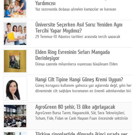
Yardımcısı
Yaz sezonunda doğaya yönelen kampçılar ve karavan
tutkunları, bulaşıklar için sıcak suya ihtiyaç duymadan güçlü
temizlik sağlayan, çevreye duyarlı bitkisel içerikli ürünleri tercih
Üniversite Seçerken Asıl Soru: Yeniden Aynı
ediyor.
Tercihi Yapar Mıydınız?
29 Temmuz-10 Ağustos tarihleri arasında tercih yapacak
milyonlarca üniversite adayı için en kritik karar süreci başladı.
Elden Ring Evreninin Sırları Mangada
Derinleşiyor
Dünya çapında milyonlarca oyuncuyu büyüleyen Elden
Ring evreni, resmi manga serisi Altın Ağaç'a Yolculuk ile mizahı,
aksiyonu ve karanlık fantastik atmosferi bir araya getirmeyi
Hangi Cilt Tipine Hangi Güneş Kremi Uygun?
sürdürüyor.
Güneş koruyucu kullanımı yalnızca yaz aylarında değil, yılın her
döneminde cilt sağlığını korumanın en önemli adımlarından biri
olarak öne çıkıyor.
AgroGreen 80 şehir, 13 ülke ağırlayacak
AgroGreen Bursa Tarım, Hayvancılık, Süt, Sera Teknolojileri,
Tohum, Fide, Fidan ve Canlı Hayvan Fuarı öncesinde sektörün
tüm paydaşları güç birliği yaptı.
Türkiye rinoplastide dünyada ikinci sırada yer