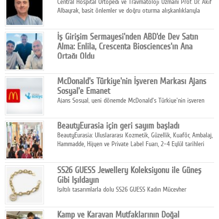
Central Hospital Ortopedi ve Travmatoloji Uzmanı Prof. Dr. Akif
Albayrak, basit önlemler ve doğru oturma alışkanlıklarıyla
yolculukların çok daha konforlu geçirilebileceğini belirtiyor.
İş Girişim Sermayesi'nden ABD'de Dev Satın
Alma: Enlila, Crescenta Biosciences'ın Ana
Ortağı Oldu
İş Girişim Sermayesi, biyoteknoloji alanındaki büyüme
stratejisini uluslararası ölçeğe taşıyan satın alma hamlesini
McDonald's Türkiye'nin İşveren Markası Ajans
tamamladı.
Sosyal'e Emanet
Ajans Sosyal, yeni dönemde McDonald's Türkiye'nin işveren
markası iletişim stratejisini oluşturacak.
BeautyEurasia için geri sayım başladı
BeautyEurasia: Uluslararası Kozmetik, Güzellik, Kuaför, Ambalaj,
Hammadde, Hijyen ve Private Label Fuarı, 2–4 Eylül tarihleri
arasında düzenlenecek.
SS26 GUESS Jewellery Koleksiyonu ile Güneş
Gibi Işıldayın
Işıltılı tasarımlarla dolu SS26 GUESS Kadın Mücevher
Koleksiyonu, yaz gardıroplarına modern lüksün zarif
dokunuşunu taşıyor.
Kamp ve Karavan Mutfaklarının Doğal