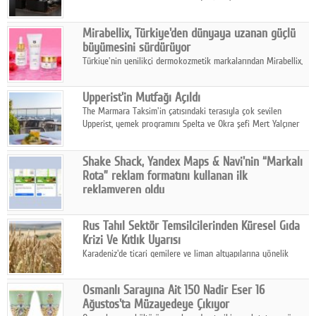
ailesinin yeni nesil teknolojilerle donatılmış son modeli VRV
kontrol ünitesi Madoka Plus Türkiye'de satışa sunuldu.
Mirabellix, Türkiye'den dünyaya uzanan güçlü
büyümesini sürdürüyor
Türkiye'nin yenilikçi dermokozmetik markalarından Mirabellix,
yüksek kalite standartlarında geliştirdiği cilt ve saç bakım
ürünleriyle hem yurt içinde hem de uluslararası pazarlarda
Upperist'in Mutfağı Açıldı
büyümesini sürdürüyor.
The Marmara Taksim'in çatısındaki terasıyla çok sevilen
Upperist, yemek programını Spelta ve Okra şefi Mert Yalçıner
ile başlatıyor.
Shake Shack, Yandex Maps & Navi'nin “Markalı
Rota” reklam formatını kullanan ilk
reklamveren oldu
Shake Shack, fiziksel restoranlarındaki ziyaretçi sayısını
artırmak amacıyla Cereyan Medya ve Yandex Ads iş birliğiyle
Rus Tahıl Sektör Temsilcilerinden Küresel Gıda
Yandex Maps & Navi'nin yeni "Markalı Rota" reklam formatını
Krizi Ve Kıtlık Uyarısı
kullanan ilk marka oldu.
Karadeniz'de ticari gemilere ve liman altyapılarına yönelik
artan saldırılar, küresel tahıl piyasalarını alarm durumuna
geçirdi.
Osmanlı Sarayına Ait 150 Nadir Eser 16
Ağustos'ta Müzayedeye Çıkıyor