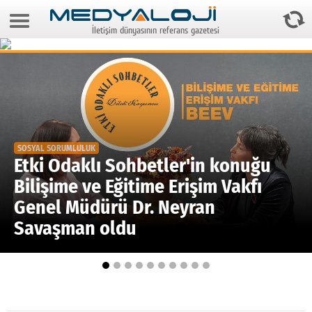
9 Ağustos 2026 2:29:18
İletişim dünyasının referans gazetesi
Anasayfa
Foto Galeri
Video Galeri
Gazeteler
SOSYAL SORUMLULUK
Medya
Etki Odaklı Sohbetler'in konuğu
Bilişime ve Eğitime Erişim Vakfı
Reyting-tiraj
Genel Müdürü Dr. Neyran
Teknoloji
Savaşman oldu
Televizyon
Dünya
Pr