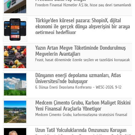
Freedom Finansal Hizmetler A.Ş.'de, hisse pay devri tamamlandı
ve yönetim kurulu belirlendi. Yapılan genel kurul toplantısında
Turkish Bank'ın ticaret unvanının “Freedom Bank A.Ş.” olmasına
Türkiye'den küresel pazara: ShopinX, dijital
karar verildi.
ekonomi ile gerçek dünya alışverişini bir araya
getirmeyi hedefliyor
Türkiye'de geliştirilen teknoloji girişimi ShopinX, dijital
ekonomi ile gerçek dünya alışveriş deneyimi arasında köprü
Yazın Artan Meyve Tüketiminde Dondurulmuş
kurmayı hedefleyen vizyonuyla uluslararası pazarlara açılıyor.
Meyvelerin Avantajları
Feast, hasat döneminde özenle seçilen ve tazeliğini koruyacak
şekilde dondurulan meyve ürünleriyle tüketicilere dört mevsim
pratik, güvenilir ve lezzetli bir alternatif sunuyor.
Dünyanın enerji depolama uzmanları, Atlas
Üniversitesi'nde buluşuyor
6. Dünya Enerji Depolama Konferansı – WESC-2026, 9-12
Ağustos 2026 tarihleri arasında İstanbul Atlas Üniversitesi ev
sahipliğinde gerçekleştirilecek.
Medcem Çimento Grubu, Karbon Maliyet Riskini
Yeni Finansal Araçlarla Yönetiyor
Medcem Çimento Grubu, karbonsuzlaşma stratejisini finansal
risk yönetimi uygulamalarıyla güçlendiren yeni bir adım attı.
Uzun Tatil Yolculuklarında Omzunuzu Koruyun