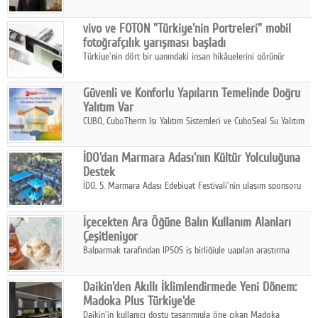
ikinci çeyrek ve ilk yarı finansal sonuçlarını açıkladı. Kocaer
Çelik FAVÖK Marjını %16,1'e yükseltti.
vivo ve FOTON "Türkiye'nin Portreleri" mobil
fotoğrafçılık yarışması başladı
Türkiye'nin dört bir yanındaki insan hikâyelerini görünür
kılmayı amaçlayan yarışma, katılımcıları yaşadıkları coğrafyanın
insanını, kültürünü ve yaşamını portre fotoğraflarıyla
Güvenli ve Konforlu Yapıların Temelinde Doğru
anlatmaya davet ediyor.
Yalıtım Var
CUBO, CuboTherm Isı Yalıtım Sistemleri ve CuboSeal Su Yalıtım
Sistemleri ile yapılara dört mevsim konfor, yüksek dayanıklılık
ve sürdürülebilir çözümler sunuyor.
İDO'dan Marmara Adası'nın Kültür Yolculuğuna
Destek
İDO, 5. Marmara Adası Edebiyat Festivali'nin ulaşım sponsoru
olarak kültür, sanat ve ada turizmine olan katkısını devam
ettiriyor.
İçecekten Ara Öğüne Balın Kullanım Alanları
Çeşitleniyor
Balparmak tarafından IPSOS iş birliğiyle yapılan araştırma
sonuçlarına göre, bal tüketicilerinin yüzde 34'ünün balı çay ve
ıhlamur gibi içeceklerde tercih ettiğini ortaya koyuyor.
Daikin'den Akıllı İklimlendirmede Yeni Dönem:
Madoka Plus Türkiye'de
Daikin'in kullanıcı dostu tasarımıyla öne çıkan Madoka