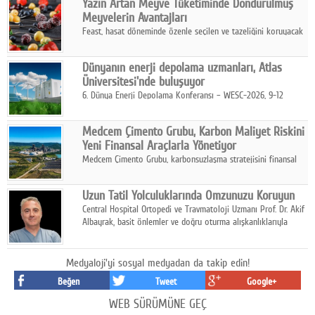
Yazın Artan Meyve Tüketiminde Dondurulmuş
kurmayı hedefleyen vizyonuyla uluslararası pazarlara açılıyor.
Meyvelerin Avantajları
Feast, hasat döneminde özenle seçilen ve tazeliğini koruyacak
şekilde dondurulan meyve ürünleriyle tüketicilere dört mevsim
pratik, güvenilir ve lezzetli bir alternatif sunuyor.
Dünyanın enerji depolama uzmanları, Atlas
Üniversitesi'nde buluşuyor
6. Dünya Enerji Depolama Konferansı – WESC-2026, 9-12
Ağustos 2026 tarihleri arasında İstanbul Atlas Üniversitesi ev
sahipliğinde gerçekleştirilecek.
Medcem Çimento Grubu, Karbon Maliyet Riskini
Yeni Finansal Araçlarla Yönetiyor
Medcem Çimento Grubu, karbonsuzlaşma stratejisini finansal
risk yönetimi uygulamalarıyla güçlendiren yeni bir adım attı.
Uzun Tatil Yolculuklarında Omzunuzu Koruyun
Central Hospital Ortopedi ve Travmatoloji Uzmanı Prof. Dr. Akif
Albayrak, basit önlemler ve doğru oturma alışkanlıklarıyla
yolculukların çok daha konforlu geçirilebileceğini belirtiyor.
Medyaloji'yi sosyal medyadan da takip edin!
Beğen
Tweet
Google+
WEB SÜRÜMÜNE GEÇ