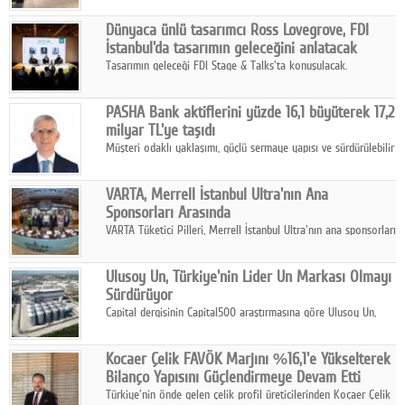
ortaklığıyla özel bir davete ev sahipliği yaptı.
Dünyaca ünlü tasarımcı Ross Lovegrove, FDI
İstanbul'da tasarımın geleceğini anlatacak
Tasarımın geleceği FDI Stage & Talks'ta konuşulacak.
PASHA Bank aktiflerini yüzde 16,1 büyüterek 17,2
milyar TL'ye taşıdı
Müşteri odaklı yaklaşımı, güçlü sermaye yapısı ve sürdürülebilir
büyüme stratejisiyle faaliyetlerini sürdüren PASHA Bank, 2026
yılının ilk yarısında güçlü finansal performansını korudu.
VARTA, Merrell İstanbul Ultra'nın Ana
Sponsorları Arasında
VARTA Tüketici Pilleri, Merrell İstanbul Ultra'nın ana sponsorları
arasında yer alarak sporun, performansın ve aktif yaşamın
enerjisine güç katıyor.
Ulusoy Un, Türkiye'nin Lider Un Markası Olmayı
Sürdürüyor
Capital dergisinin Capital500 araştırmasına göre Ulusoy Un,
2025 yılında gerçekleştirdiği 66 milyar 937 milyon TL satış
hasılatıyla Türkiye'nin en büyük 83. firması oldu.
Kocaer Çelik FAVÖK Marjını %16,1'e Yükselterek
Bilanço Yapısını Güçlendirmeye Devam Etti
Türkiye'nin önde gelen çelik profil üreticilerinden Kocaer Çelik