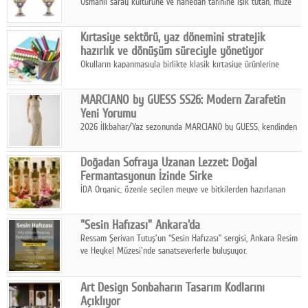
Osmanlı saray kültürüne ve hanedan tarihine ışık tutan, müze
koleksiyonlarıyla yarışacak nitelikteki 150 seçkin eser, 16
Ağustos'ta Arthill Müzecilik'in düzenleyeceği özel müzayedede
Kırtasiye sektörü, yaz dönemini stratejik
koleksiyonerlerle buluşuyor
hazırlık ve dönüşüm süreciyle yönetiyor
Okulların kapanmasıyla birlikte klasik kırtasiye ürünlerine
yönelik talepte azalma yaşansa da sektör yaz aylarını hobi,
sanat ve eğitici aktivite ürünleriyle dinamik bir biçimde
MARCIANO by GUESS SS26: Modern Zarafetin
geçiriyor.
Yeni Yorumu
2026 İlkbahar/Yaz sezonunda MARCIANO by GUESS, kendinden
emin bir duruşu modern bir çekicilik anlayışıyla buluşturuyor.
Doğadan Sofraya Uzanan Lezzet: Doğal
Fermantasyonun İzinde Sirke
İDA Organic, özenle seçilen meyve ve bitkilerden hazırlanan
sirke çeşitleriyle geleneksel lezzet kültürünü bugünün
sofralarına taşıyor.
"Sesin Hafızası" Ankara'da
Ressam Şerivan Tutuş'un “Sesin Hafızası” sergisi, Ankara Resim
ve Heykel Müzesi'nde sanatseverlerle buluşuyor.
Art Design Sonbaharın Tasarım Kodlarını
Açıklıyor