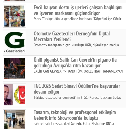
Fuarı'nda sektör profesyonelleri, iş ortakları, bayiler ve son
Google Plus
Evcil hayvan dostu iş yerleri çalışan bağlılığını
kullanıcılarla bir araya geldi.
ve işveren markasını güçlendiriyor
© 2026 TÜM HAKLARI SAKLIDIR
Mars Türkiye, dünya genelinde kutlanan "Köpeğini İşe Götür
Haftası" kapsamında, evcil hayvan dostu iş yeri uygulamalarının
çalışan bağlılığı, iyi olma hali ve işveren markası üzerindeki
Otomotiv Gazetecileri Derneği'nin Dijital
etkisine dikkat çekti.
Mecraları Yenilendi
Otomotiv medyasının çatı kuruluşu OGD, dijitalleşen medya
dünyasına uyum sağlama ve iletişim ağını güçlendirme
hedefiyle internet sitesini ve sosyal medya kanallarını yeniledi.
Ünlü piyanist Salih Can Gevrek'in piyano ile
yolculuğu Avrupa'da ritm kazanıyor
SALİH CAN GEVREK: “PİYANO TÜM ORKESTRAYI TAMAMLAYAN
BİR ENSTRÜMAN OLARAK BAŞLIBAŞINA BİR ORKESTRA GİBİ
ETKİ YARATIYOR"
TGC 2026 Sedat Simavi Ödülleri'ne başvurular
devam ediyor
Türkiye Gazeteciler Cemiyeti'nin (TGC) Kurucu Başkanı Sedat
Simavi adına 50 yıldır verilen ödüllere başvurular devam ediyor.
Tasarım, teknoloji ve profesyonel etkileşim
Geberit Info Showroom'da buluştu
İsviçreli sıhhi tesisat devi Geberit; Etiler Nisbetiye ON'da
konumlanan Info Showroom'unda Cosentino ve Smeg iş