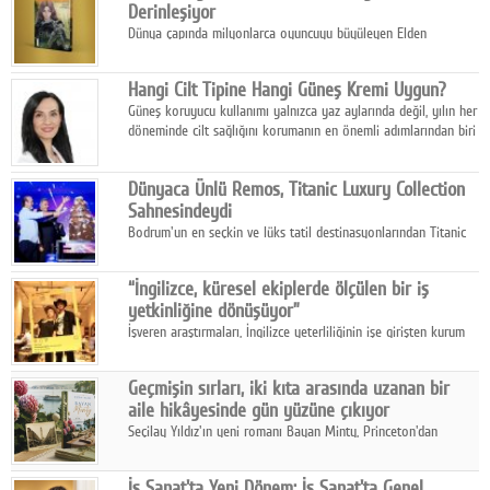
Derinleşiyor
Dünya çapında milyonlarca oyuncuyu büyüleyen Elden
Ring evreni, resmi manga serisi Altın Ağaç'a Yolculuk ile mizahı,
aksiyonu ve karanlık fantastik atmosferi bir araya getirmeyi
Hangi Cilt Tipine Hangi Güneş Kremi Uygun?
sürdürüyor.
Güneş koruyucu kullanımı yalnızca yaz aylarında değil, yılın her
döneminde cilt sağlığını korumanın en önemli adımlarından biri
olarak öne çıkıyor.
Dünyaca Ünlü Remos, Titanic Luxury Collection
Sahnesindeydi
Bodrum'un en seçkin ve lüks tatil destinasyonlarından Titanic
Luxury Collection Bodrum, bu yıl 10. kuruluş yılını kutlarken,
yaz etkinlikleri kapsamında uluslararası yıldızları ağırlamaya
“İngilizce, küresel ekiplerde ölçülen bir iş
devam ediyor
yetkinliğine dönüşüyor”
İşveren araştırmaları, İngilizce yeterliliğinin işe girişten kurum
içi gelişime kadar daha sistemli biçimde değerlendirildiğini
gösteriyor.
Geçmişin sırları, iki kıta arasında uzanan bir
aile hikâyesinde gün yüzüne çıkıyor
Seçilay Yıldız'ın yeni romanı Bayan Minty, Princeton'dan
Büyükada'ya, 1960'ların Adana'sından günümüze uzanan çok
katmanlı bir aile hikâyesi anlatıyor.
İş Sanat'ta Yeni Dönem: İş Sanat'ta Genel