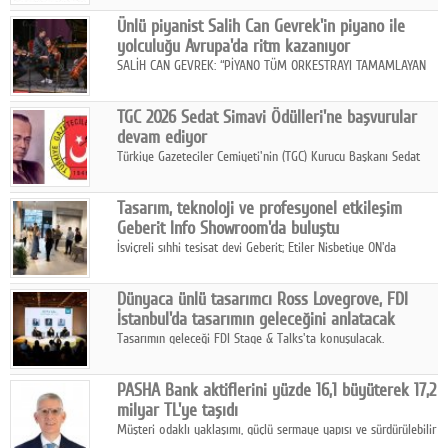
hedefiyle internet sitesini ve sosyal medya kanallarını yeniledi.
Google Plus
Ünlü piyanist Salih Can Gevrek'in piyano ile
yolculuğu Avrupa'da ritm kazanıyor
© 2026 TÜM HAKLARI SAKLIDIR
SALİH CAN GEVREK: “PİYANO TÜM ORKESTRAYI TAMAMLAYAN
BİR ENSTRÜMAN OLARAK BAŞLIBAŞINA BİR ORKESTRA GİBİ
ETKİ YARATIYOR"
TGC 2026 Sedat Simavi Ödülleri'ne başvurular
devam ediyor
Türkiye Gazeteciler Cemiyeti'nin (TGC) Kurucu Başkanı Sedat
Simavi adına 50 yıldır verilen ödüllere başvurular devam ediyor.
Tasarım, teknoloji ve profesyonel etkileşim
Geberit Info Showroom'da buluştu
İsviçreli sıhhi tesisat devi Geberit; Etiler Nisbetiye ON'da
konumlanan Info Showroom'unda Cosentino ve Smeg iş
ortaklığıyla özel bir davete ev sahipliği yaptı.
Dünyaca ünlü tasarımcı Ross Lovegrove, FDI
İstanbul'da tasarımın geleceğini anlatacak
Tasarımın geleceği FDI Stage & Talks'ta konuşulacak.
PASHA Bank aktiflerini yüzde 16,1 büyüterek 17,2
milyar TL'ye taşıdı
Müşteri odaklı yaklaşımı, güçlü sermaye yapısı ve sürdürülebilir
büyüme stratejisiyle faaliyetlerini sürdüren PASHA Bank, 2026