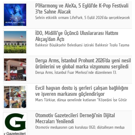
P1Harmony ve AleXa, 5 Eylül'de K-Pop Festivali
Facebook
3'te Sahne Alacak
Şehrin etkinlik ormanı LifePark, 5 Eylül 2026'da gerçekleşecek
Diziler
K-Pop Festivali 3 ile bir kez daha İstanbul'u dünya K-Pop
haritasında önemli bir destinasyon haline getirmeye
Karikatür
İDO, Midilli'ye Üçüncü Uluslararası Hattını
hazırlanıyor.
Akçay'dan Açtı
Youtube
Balıkesir Büyükşehir Belediyesi iştiraki Balıkesir Toplu Taşıma
AŞ ( BTT) ve BADO markası iş birliğiyle hayata geçirilen Akçay-
Midilli hattının resmi açılışı gerçekleştirildi.
Polemik
Derya Arms, İstanbul Prohunt 2026'da yeni nesil
ürünlerini ve global marka vizyonunu sergiledi
Reklam
Derya Arms, İstanbul Fuar Merkezi'nde düzenlenen 13.
Uluslararası İstanbul Prohunt Av, Silah ve Doğa Sporları
Yazarlar
Fuarı'nda sektör profesyonelleri, iş ortakları, bayiler ve son
Evcil hayvan dostu iş yerleri çalışan bağlılığını
kullanıcılarla bir araya geldi.
ve işveren markasını güçlendiriyor
Künye
Mars Türkiye, dünya genelinde kutlanan "Köpeğini İşe Götür
Haftası" kapsamında, evcil hayvan dostu iş yeri uygulamalarının
SOSYAL MEDYA
çalışan bağlılığı, iyi olma hali ve işveren markası üzerindeki
Otomotiv Gazetecileri Derneği'nin Dijital
etkisine dikkat çekti.
Facebook
Mecraları Yenilendi
Otomotiv medyasının çatı kuruluşu OGD, dijitalleşen medya
Twitter
dünyasına uyum sağlama ve iletişim ağını güçlendirme