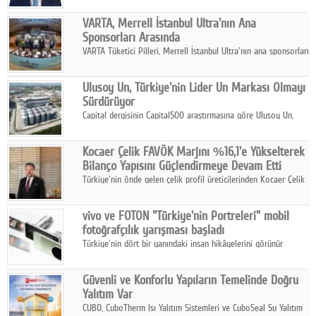
yılının ilk yarısında güçlü finansal performansını korudu.
VARTA, Merrell İstanbul Ultra'nın Ana
Sponsorları Arasında
VARTA Tüketici Pilleri, Merrell İstanbul Ultra'nın ana sponsorları
arasında yer alarak sporun, performansın ve aktif yaşamın
enerjisine güç katıyor.
Ulusoy Un, Türkiye'nin Lider Un Markası Olmayı
Sürdürüyor
Capital dergisinin Capital500 araştırmasına göre Ulusoy Un,
2025 yılında gerçekleştirdiği 66 milyar 937 milyon TL satış
hasılatıyla Türkiye'nin en büyük 83. firması oldu.
Kocaer Çelik FAVÖK Marjını %16,1'e Yükselterek
Bilanço Yapısını Güçlendirmeye Devam Etti
Türkiye'nin önde gelen çelik profil üreticilerinden Kocaer Çelik
ikinci çeyrek ve ilk yarı finansal sonuçlarını açıkladı. Kocaer
Çelik FAVÖK Marjını %16,1'e yükseltti.
vivo ve FOTON "Türkiye'nin Portreleri" mobil
fotoğrafçılık yarışması başladı
Türkiye'nin dört bir yanındaki insan hikâyelerini görünür
kılmayı amaçlayan yarışma, katılımcıları yaşadıkları coğrafyanın
insanını, kültürünü ve yaşamını portre fotoğraflarıyla
Güvenli ve Konforlu Yapıların Temelinde Doğru
anlatmaya davet ediyor.
Yalıtım Var
CUBO, CuboTherm Isı Yalıtım Sistemleri ve CuboSeal Su Yalıtım