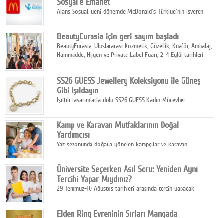
Sosyal'e Emanet
Ajans Sosyal, yeni dönemde McDonald's Türkiye'nin işveren
markası iletişim stratejisini oluşturacak.
BeautyEurasia için geri sayım başladı
BeautyEurasia: Uluslararası Kozmetik, Güzellik, Kuaför, Ambalaj,
Hammadde, Hijyen ve Private Label Fuarı, 2–4 Eylül tarihleri
arasında düzenlenecek.
SS26 GUESS Jewellery Koleksiyonu ile Güneş
Gibi Işıldayın
Işıltılı tasarımlarla dolu SS26 GUESS Kadın Mücevher
Koleksiyonu, yaz gardıroplarına modern lüksün zarif
dokunuşunu taşıyor.
Kamp ve Karavan Mutfaklarının Doğal
Yardımcısı
Yaz sezonunda doğaya yönelen kampçılar ve karavan
tutkunları, bulaşıklar için sıcak suya ihtiyaç duymadan güçlü
temizlik sağlayan, çevreye duyarlı bitkisel içerikli ürünleri tercih
Üniversite Seçerken Asıl Soru: Yeniden Aynı
ediyor.
Tercihi Yapar Mıydınız?
29 Temmuz-10 Ağustos tarihleri arasında tercih yapacak
milyonlarca üniversite adayı için en kritik karar süreci başladı.
Elden Ring Evreninin Sırları Mangada