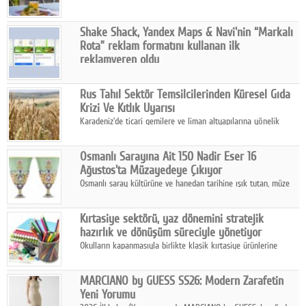
ile başlatıyor.
Shake Shack, Yandex Maps & Navi'nin “Markalı
Rota” reklam formatını kullanan ilk
reklamveren oldu
Shake Shack, fiziksel restoranlarındaki ziyaretçi sayısını
artırmak amacıyla Cereyan Medya ve Yandex Ads iş birliğiyle
Rus Tahıl Sektör Temsilcilerinden Küresel Gıda
Yandex Maps & Navi'nin yeni "Markalı Rota" reklam formatını
Krizi Ve Kıtlık Uyarısı
kullanan ilk marka oldu.
Karadeniz'de ticari gemilere ve liman altyapılarına yönelik
artan saldırılar, küresel tahıl piyasalarını alarm durumuna
geçirdi.
Osmanlı Sarayına Ait 150 Nadir Eser 16
Ağustos'ta Müzayedeye Çıkıyor
Osmanlı saray kültürüne ve hanedan tarihine ışık tutan, müze
koleksiyonlarıyla yarışacak nitelikteki 150 seçkin eser, 16
Ağustos'ta Arthill Müzecilik'in düzenleyeceği özel müzayedede
Kırtasiye sektörü, yaz dönemini stratejik
koleksiyonerlerle buluşuyor
hazırlık ve dönüşüm süreciyle yönetiyor
Okulların kapanmasıyla birlikte klasik kırtasiye ürünlerine
yönelik talepte azalma yaşansa da sektör yaz aylarını hobi,
sanat ve eğitici aktivite ürünleriyle dinamik bir biçimde
MARCIANO by GUESS SS26: Modern Zarafetin
geçiriyor.
Yeni Yorumu