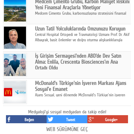
Medcem Çimento Grubu, Karbon Maliyet Riskini
Yeni Finansal Araçlarla Yönetiyor
Medcem Çimento Grubu, karbonsuzlaşma stratejisini finansal
risk yönetimi uygulamalarıyla güçlendiren yeni bir adım attı.
Uzun Tatil Yolculuklarında Omzunuzu Koruyun
Central Hospital Ortopedi ve Travmatoloji Uzmanı Prof. Dr. Akif
Albayrak, basit önlemler ve doğru oturma alışkanlıklarıyla
yolculukların çok daha konforlu geçirilebileceğini belirtiyor.
İş Girişim Sermayesi'nden ABD'de Dev Satın
Alma: Enlila, Crescenta Biosciences'ın Ana
Ortağı Oldu
İş Girişim Sermayesi, biyoteknoloji alanındaki büyüme
stratejisini uluslararası ölçeğe taşıyan satın alma hamlesini
McDonald's Türkiye'nin İşveren Markası Ajans
tamamladı.
Sosyal'e Emanet
Ajans Sosyal, yeni dönemde McDonald's Türkiye'nin işveren
markası iletişim stratejisini oluşturacak.
Medyaloji'yi sosyal medyadan da takip edin!
Beğen
Tweet
Google+
WEB SÜRÜMÜNE GEÇ