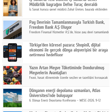
Müdürlük bayrağını Defne Turaç devraldı
İş Sanat kurucu genel müdürü Zuhal Üreten, bayrağı ekibinden
Defne Turaç'a devretti.
Pay Devrinin Tamamlanmasıyla Turkish Bank,
Freedom Bank A.Ş Oluyor
Freedom Finansal Hizmetler A.Ş.'de, hisse pay devri tamamlandı
ve yönetim kurulu belirlendi. Yapılan genel kurul toplantısında
Turkish Bank'ın ticaret unvanının “Freedom Bank A.Ş.” olmasına
Türkiye'den küresel pazara: ShopinX, dijital
karar verildi.
ekonomi ile gerçek dünya alışverişini bir araya
getirmeyi hedefliyor
Türkiye'de geliştirilen teknoloji girişimi ShopinX, dijital
ekonomi ile gerçek dünya alışveriş deneyimi arasında köprü
Yazın Artan Meyve Tüketiminde Dondurulmuş
kurmayı hedefleyen vizyonuyla uluslararası pazarlara açılıyor.
Meyvelerin Avantajları
Feast, hasat döneminde özenle seçilen ve tazeliğini koruyacak
şekilde dondurulan meyve ürünleriyle tüketicilere dört mevsim
pratik, güvenilir ve lezzetli bir alternatif sunuyor.
Dünyanın enerji depolama uzmanları, Atlas
Üniversitesi'nde buluşuyor
6. Dünya Enerji Depolama Konferansı – WESC-2026, 9-12
Ağustos 2026 tarihleri arasında İstanbul Atlas Üniversitesi ev
sahipliğinde gerçekleştirilecek.