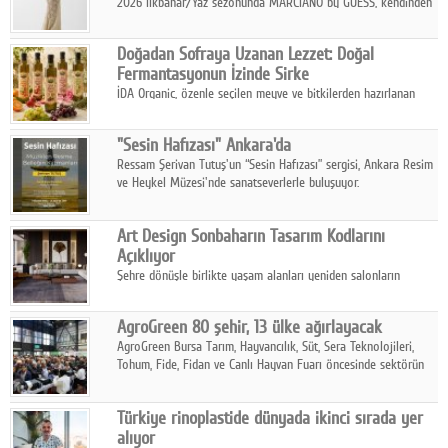
2026 İlkbahar/Yaz sezonunda MARCIANO by GUESS, kendinden
emin bir duruşu modern bir çekicilik anlayışıyla buluşturuyor.
Doğadan Sofraya Uzanan Lezzet: Doğal
Fermantasyonun İzinde Sirke
İDA Organic, özenle seçilen meyve ve bitkilerden hazırlanan
sirke çeşitleriyle geleneksel lezzet kültürünü bugünün
sofralarına taşıyor.
"Sesin Hafızası" Ankara'da
Ressam Şerivan Tutuş'un “Sesin Hafızası” sergisi, Ankara Resim
ve Heykel Müzesi'nde sanatseverlerle buluşuyor.
Art Design Sonbaharın Tasarım Kodlarını
Açıklıyor
Şehre dönüşle birlikte yaşam alanları yeniden salonların
kalbine kayarken, mobilya sektörünün öncü markası Art Design
sonbaharın tasarım kodlarını açıklıyor.
AgroGreen 80 şehir, 13 ülke ağırlayacak
AgroGreen Bursa Tarım, Hayvancılık, Süt, Sera Teknolojileri,
Tohum, Fide, Fidan ve Canlı Hayvan Fuarı öncesinde sektörün
tüm paydaşları güç birliği yaptı.
Türkiye rinoplastide dünyada ikinci sırada yer
alıyor