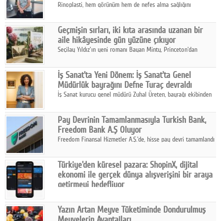
Rinoplasti, hem görünüm hem de nefes alma sağlığını
ilgilendiren yönüyle bu alanın en dikkat çeken başlıklarından
biri konumunda.
Geçmişin sırları, iki kıta arasında uzanan bir
aile hikâyesinde gün yüzüne çıkıyor
Seçilay Yıldız'ın yeni romanı Bayan Minty, Princeton'dan
Büyükada'ya, 1960'ların Adana'sından günümüze uzanan çok
katmanlı bir aile hikâyesi anlatıyor.
İş Sanat'ta Yeni Dönem: İş Sanat'ta Genel
Müdürlük bayrağını Defne Turaç devraldı
İş Sanat kurucu genel müdürü Zuhal Üreten, bayrağı ekibinden
Defne Turaç'a devretti.
Pay Devrinin Tamamlanmasıyla Turkish Bank,
Freedom Bank A.Ş Oluyor
Freedom Finansal Hizmetler A.Ş.'de, hisse pay devri tamamlandı
ve yönetim kurulu belirlendi. Yapılan genel kurul toplantısında
Turkish Bank'ın ticaret unvanının “Freedom Bank A.Ş.” olmasına
Türkiye'den küresel pazara: ShopinX, dijital
karar verildi.
ekonomi ile gerçek dünya alışverişini bir araya
getirmeyi hedefliyor
Türkiye'de geliştirilen teknoloji girişimi ShopinX, dijital
ekonomi ile gerçek dünya alışveriş deneyimi arasında köprü
Yazın Artan Meyve Tüketiminde Dondurulmuş
kurmayı hedefleyen vizyonuyla uluslararası pazarlara açılıyor.
Meyvelerin Avantajları