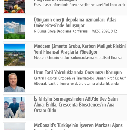
Feast, hasat döneminde özenle seçilen ve tazeliğini koruyacak
şekilde dondurulan meyve ürünleriyle tüketicilere dört mevsim
pratik, güvenilir ve lezzetli bir alternatif sunuyor.
Dünyanın enerji depolama uzmanları, Atlas
Üniversitesi'nde buluşuyor
6. Dünya Enerji Depolama Konferansı – WESC-2026, 9-12
Ağustos 2026 tarihleri arasında İstanbul Atlas Üniversitesi ev
sahipliğinde gerçekleştirilecek.
Medcem Çimento Grubu, Karbon Maliyet Riskini
Yeni Finansal Araçlarla Yönetiyor
Medcem Çimento Grubu, karbonsuzlaşma stratejisini finansal
risk yönetimi uygulamalarıyla güçlendiren yeni bir adım attı.
Uzun Tatil Yolculuklarında Omzunuzu Koruyun
Central Hospital Ortopedi ve Travmatoloji Uzmanı Prof. Dr. Akif
Albayrak, basit önlemler ve doğru oturma alışkanlıklarıyla
yolculukların çok daha konforlu geçirilebileceğini belirtiyor.
İş Girişim Sermayesi'nden ABD'de Dev Satın
Alma: Enlila, Crescenta Biosciences'ın Ana
Ortağı Oldu
İş Girişim Sermayesi, biyoteknoloji alanındaki büyüme
stratejisini uluslararası ölçeğe taşıyan satın alma hamlesini
McDonald's Türkiye'nin İşveren Markası Ajans
tamamladı.