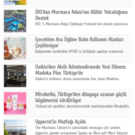
Sistemleri ile yapılara dört mevsim konfor, yüksek dayanıklılık
ve sürdürülebilir çözümler sunuyor.
İDO'dan Marmara Adası'nın Kültür Yolculuğuna
Destek
İDO, 5. Marmara Adası Edebiyat Festivali'nin ulaşım sponsoru
olarak kültür, sanat ve ada turizmine olan katkısını devam
ettiriyor.
İçecekten Ara Öğüne Balın Kullanım Alanları
Çeşitleniyor
Balparmak tarafından IPSOS iş birliğiyle yapılan araştırma
sonuçlarına göre, bal tüketicilerinin yüzde 34'ünün balı çay ve
ıhlamur gibi içeceklerde tercih ettiğini ortaya koyuyor.
Daikin'den Akıllı İklimlendirmede Yeni Dönem:
Madoka Plus Türkiye'de
Daikin'in kullanıcı dostu tasarımıyla öne çıkan Madoka
ailesinin yeni nesil teknolojilerle donatılmış son modeli VRV
kontrol ünitesi Madoka Plus Türkiye'de satışa sunuldu.
Mirabellix, Türkiye'den dünyaya uzanan güçlü
büyümesini sürdürüyor
Türkiye'nin yenilikçi dermokozmetik markalarından Mirabellix,
yüksek kalite standartlarında geliştirdiği cilt ve saç bakım
ürünleriyle hem yurt içinde hem de uluslararası pazarlarda
Upperist'in Mutfağı Açıldı
büyümesini sürdürüyor.
The Marmara Taksim'in çatısındaki terasıyla çok sevilen
Upperist, yemek programını Spelta ve Okra şefi Mert Yalçıner