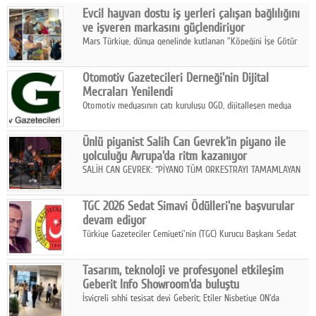
Evcil hayvan dostu iş yerleri çalışan bağlılığını
Facebook
ve işveren markasını güçlendiriyor
Mars Türkiye, dünya genelinde kutlanan "Köpeğini İşe Götür
Diziler
Haftası" kapsamında, evcil hayvan dostu iş yeri uygulamalarının
çalışan bağlılığı, iyi olma hali ve işveren markası üzerindeki
Karikatür
Otomotiv Gazetecileri Derneği'nin Dijital
etkisine dikkat çekti.
Mecraları Yenilendi
Youtube
Otomotiv medyasının çatı kuruluşu OGD, dijitalleşen medya
dünyasına uyum sağlama ve iletişim ağını güçlendirme
hedefiyle internet sitesini ve sosyal medya kanallarını yeniledi.
Polemik
Ünlü piyanist Salih Can Gevrek'in piyano ile
yolculuğu Avrupa'da ritm kazanıyor
Reklam
SALİH CAN GEVREK: “PİYANO TÜM ORKESTRAYI TAMAMLAYAN
BİR ENSTRÜMAN OLARAK BAŞLIBAŞINA BİR ORKESTRA GİBİ
Yazarlar
ETKİ YARATIYOR"
TGC 2026 Sedat Simavi Ödülleri'ne başvurular
devam ediyor
Künye
Türkiye Gazeteciler Cemiyeti'nin (TGC) Kurucu Başkanı Sedat
Simavi adına 50 yıldır verilen ödüllere başvurular devam ediyor.
SOSYAL MEDYA
Tasarım, teknoloji ve profesyonel etkileşim
Facebook
Geberit Info Showroom'da buluştu
İsviçreli sıhhi tesisat devi Geberit; Etiler Nisbetiye ON'da
Twitter
konumlanan Info Showroom'unda Cosentino ve Smeg iş