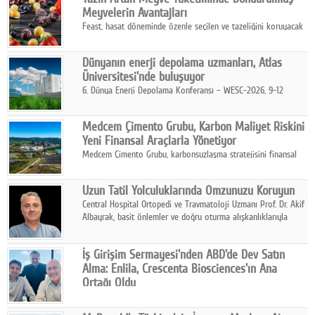
kurmayı hedefleyen vizyonuyla uluslararası pazarlara açılıyor.
Meyvelerin Avantajları
Feast, hasat döneminde özenle seçilen ve tazeliğini koruyacak
şekilde dondurulan meyve ürünleriyle tüketicilere dört mevsim
pratik, güvenilir ve lezzetli bir alternatif sunuyor.
Dünyanın enerji depolama uzmanları, Atlas
Üniversitesi'nde buluşuyor
6. Dünya Enerji Depolama Konferansı – WESC-2026, 9-12
Ağustos 2026 tarihleri arasında İstanbul Atlas Üniversitesi ev
sahipliğinde gerçekleştirilecek.
Medcem Çimento Grubu, Karbon Maliyet Riskini
Yeni Finansal Araçlarla Yönetiyor
Medcem Çimento Grubu, karbonsuzlaşma stratejisini finansal
risk yönetimi uygulamalarıyla güçlendiren yeni bir adım attı.
Uzun Tatil Yolculuklarında Omzunuzu Koruyun
Central Hospital Ortopedi ve Travmatoloji Uzmanı Prof. Dr. Akif
Albayrak, basit önlemler ve doğru oturma alışkanlıklarıyla
yolculukların çok daha konforlu geçirilebileceğini belirtiyor.
İş Girişim Sermayesi'nden ABD'de Dev Satın
Alma: Enlila, Crescenta Biosciences'ın Ana
Ortağı Oldu
İş Girişim Sermayesi, biyoteknoloji alanındaki büyüme
stratejisini uluslararası ölçeğe taşıyan satın alma hamlesini