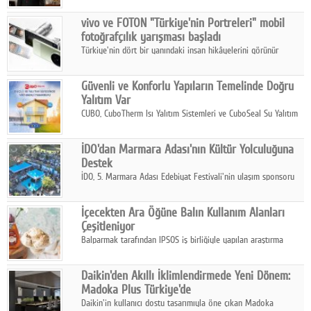
Çelik FAVÖK Marjını %16,1'e yükseltti.
vivo ve FOTON "Türkiye'nin Portreleri" mobil
fotoğrafçılık yarışması başladı
Türkiye'nin dört bir yanındaki insan hikâyelerini görünür
kılmayı amaçlayan yarışma, katılımcıları yaşadıkları coğrafyanın
insanını, kültürünü ve yaşamını portre fotoğraflarıyla
Güvenli ve Konforlu Yapıların Temelinde Doğru
anlatmaya davet ediyor.
Yalıtım Var
CUBO, CuboTherm Isı Yalıtım Sistemleri ve CuboSeal Su Yalıtım
Sistemleri ile yapılara dört mevsim konfor, yüksek dayanıklılık
ve sürdürülebilir çözümler sunuyor.
İDO'dan Marmara Adası'nın Kültür Yolculuğuna
Destek
İDO, 5. Marmara Adası Edebiyat Festivali'nin ulaşım sponsoru
olarak kültür, sanat ve ada turizmine olan katkısını devam
ettiriyor.
İçecekten Ara Öğüne Balın Kullanım Alanları
Çeşitleniyor
Balparmak tarafından IPSOS iş birliğiyle yapılan araştırma
sonuçlarına göre, bal tüketicilerinin yüzde 34'ünün balı çay ve
ıhlamur gibi içeceklerde tercih ettiğini ortaya koyuyor.
Daikin'den Akıllı İklimlendirmede Yeni Dönem:
Madoka Plus Türkiye'de
Daikin'in kullanıcı dostu tasarımıyla öne çıkan Madoka