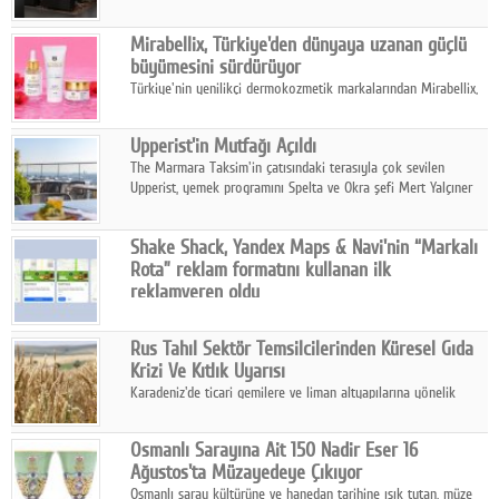
ailesinin yeni nesil teknolojilerle donatılmış son modeli VRV
kontrol ünitesi Madoka Plus Türkiye'de satışa sunuldu.
Mirabellix, Türkiye'den dünyaya uzanan güçlü
büyümesini sürdürüyor
Türkiye'nin yenilikçi dermokozmetik markalarından Mirabellix,
yüksek kalite standartlarında geliştirdiği cilt ve saç bakım
ürünleriyle hem yurt içinde hem de uluslararası pazarlarda
Upperist'in Mutfağı Açıldı
büyümesini sürdürüyor.
The Marmara Taksim'in çatısındaki terasıyla çok sevilen
Upperist, yemek programını Spelta ve Okra şefi Mert Yalçıner
ile başlatıyor.
Shake Shack, Yandex Maps & Navi'nin “Markalı
Rota” reklam formatını kullanan ilk
reklamveren oldu
Shake Shack, fiziksel restoranlarındaki ziyaretçi sayısını
artırmak amacıyla Cereyan Medya ve Yandex Ads iş birliğiyle
Rus Tahıl Sektör Temsilcilerinden Küresel Gıda
Yandex Maps & Navi'nin yeni "Markalı Rota" reklam formatını
Krizi Ve Kıtlık Uyarısı
kullanan ilk marka oldu.
Karadeniz'de ticari gemilere ve liman altyapılarına yönelik
artan saldırılar, küresel tahıl piyasalarını alarm durumuna
geçirdi.
Osmanlı Sarayına Ait 150 Nadir Eser 16
Ağustos'ta Müzayedeye Çıkıyor
Osmanlı saray kültürüne ve hanedan tarihine ışık tutan, müze