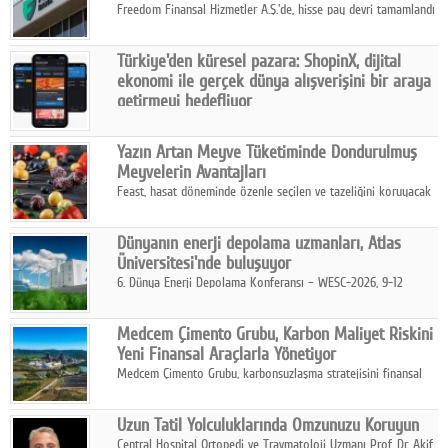
Freedom Finansal Hizmetler A.Ş.'de, hisse pay devri tamamlandı
ve yönetim kurulu belirlendi. Yapılan genel kurul toplantısında
Turkish Bank'ın ticaret unvanının “Freedom Bank A.Ş.” olmasına
Türkiye'den küresel pazara: ShopinX, dijital
karar verildi.
ekonomi ile gerçek dünya alışverişini bir araya
getirmeyi hedefliyor
Türkiye'de geliştirilen teknoloji girişimi ShopinX, dijital
ekonomi ile gerçek dünya alışveriş deneyimi arasında köprü
Yazın Artan Meyve Tüketiminde Dondurulmuş
kurmayı hedefleyen vizyonuyla uluslararası pazarlara açılıyor.
Meyvelerin Avantajları
Feast, hasat döneminde özenle seçilen ve tazeliğini koruyacak
şekilde dondurulan meyve ürünleriyle tüketicilere dört mevsim
pratik, güvenilir ve lezzetli bir alternatif sunuyor.
Dünyanın enerji depolama uzmanları, Atlas
Üniversitesi'nde buluşuyor
6. Dünya Enerji Depolama Konferansı – WESC-2026, 9-12
Ağustos 2026 tarihleri arasında İstanbul Atlas Üniversitesi ev
sahipliğinde gerçekleştirilecek.
Medcem Çimento Grubu, Karbon Maliyet Riskini
Yeni Finansal Araçlarla Yönetiyor
Medcem Çimento Grubu, karbonsuzlaşma stratejisini finansal
risk yönetimi uygulamalarıyla güçlendiren yeni bir adım attı.
Uzun Tatil Yolculuklarında Omzunuzu Koruyun
Central Hospital Ortopedi ve Travmatoloji Uzmanı Prof. Dr. Akif