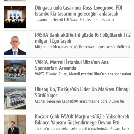
ortaklığıyla özel bir davete ev sahipliği yaptı.
Google Plus
Dünyaca ünlü tasarımcı Ross Lovegrove, FDI
İstanbul'da tasarımın geleceğini anlatacak
© 2026 TÜM HAKLARI SAKLIDIR
Tasarımın geleceği FDI Stage & Talks'ta konuşulacak.
PASHA Bank aktiflerini yüzde 16,1 büyüterek 17,2
milyar TL'ye taşıdı
Müşteri odaklı yaklaşımı, güçlü sermaye yapısı ve sürdürülebilir
büyüme stratejisiyle faaliyetlerini sürdüren PASHA Bank, 2026
yılının ilk yarısında güçlü finansal performansını korudu.
VARTA, Merrell İstanbul Ultra'nın Ana
Sponsorları Arasında
VARTA Tüketici Pilleri, Merrell İstanbul Ultra'nın ana sponsorları
arasında yer alarak sporun, performansın ve aktif yaşamın
enerjisine güç katıyor.
Ulusoy Un, Türkiye'nin Lider Un Markası Olmayı
Sürdürüyor
Capital dergisinin Capital500 araştırmasına göre Ulusoy Un,
2025 yılında gerçekleştirdiği 66 milyar 937 milyon TL satış
hasılatıyla Türkiye'nin en büyük 83. firması oldu.
Kocaer Çelik FAVÖK Marjını %16,1'e Yükselterek
Bilanço Yapısını Güçlendirmeye Devam Etti
Türkiye'nin önde gelen çelik profil üreticilerinden Kocaer Çelik
ikinci çeyrek ve ilk yarı finansal sonuçlarını açıkladı. Kocaer