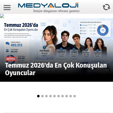
6 Ağustos 2026 13:51:19
İletişim dünyasının referans gazetesi
Anasayfa
Foto Galeri
Video Galeri
Gazeteler
Medya
MEDYA
Temmuz 2026'da En Çok Konuşulan
Reyting-tiraj
Oyuncular
Teknoloji
Televizyon
Dünya
Pr