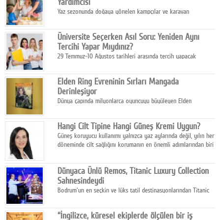
Yardımcısı
Yaz sezonunda doğaya yönelen kampçılar ve karavan
tutkunları, bulaşıklar için sıcak suya ihtiyaç duymadan güçlü
temizlik sağlayan, çevreye duyarlı bitkisel içerikli ürünleri tercih
Üniversite Seçerken Asıl Soru: Yeniden Aynı
ediyor.
Tercihi Yapar Mıydınız?
29 Temmuz-10 Ağustos tarihleri arasında tercih yapacak
milyonlarca üniversite adayı için en kritik karar süreci başladı.
Elden Ring Evreninin Sırları Mangada
Derinleşiyor
Dünya çapında milyonlarca oyuncuyu büyüleyen Elden
Ring evreni, resmi manga serisi Altın Ağaç'a Yolculuk ile mizahı,
aksiyonu ve karanlık fantastik atmosferi bir araya getirmeyi
Hangi Cilt Tipine Hangi Güneş Kremi Uygun?
sürdürüyor.
Güneş koruyucu kullanımı yalnızca yaz aylarında değil, yılın her
döneminde cilt sağlığını korumanın en önemli adımlarından biri
olarak öne çıkıyor.
Dünyaca Ünlü Remos, Titanic Luxury Collection
Sahnesindeydi
Bodrum'un en seçkin ve lüks tatil destinasyonlarından Titanic
Luxury Collection Bodrum, bu yıl 10. kuruluş yılını kutlarken,
yaz etkinlikleri kapsamında uluslararası yıldızları ağırlamaya
“İngilizce, küresel ekiplerde ölçülen bir iş
devam ediyor