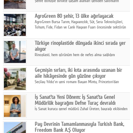
Şehre dönüşle birlikte yaşam alanları yeniden salonların
kalbine kayarken, mobilya sektörünün öncü markası Art Design
sonbaharın tasarım kodlarını açıklıyor.
AgroGreen 80 şehir, 13 ülke ağırlayacak
AgroGreen Bursa Tarım, Hayvancılık, Süt, Sera Teknolojileri,
Tohum, Fide, Fidan ve Canlı Hayvan Fuarı öncesinde sektörün
tüm paydaşları güç birliği yaptı.
Türkiye rinoplastide dünyada ikinci sırada yer
alıyor
Rinoplasti, hem görünüm hem de nefes alma sağlığını
ilgilendiren yönüyle bu alanın en dikkat çeken başlıklarından
biri konumunda.
Geçmişin sırları, iki kıta arasında uzanan bir
aile hikâyesinde gün yüzüne çıkıyor
Seçilay Yıldız'ın yeni romanı Bayan Minty, Princeton'dan
Büyükada'ya, 1960'ların Adana'sından günümüze uzanan çok
katmanlı bir aile hikâyesi anlatıyor.
İş Sanat'ta Yeni Dönem: İş Sanat'ta Genel
Müdürlük bayrağını Defne Turaç devraldı
İş Sanat kurucu genel müdürü Zuhal Üreten, bayrağı ekibinden
Defne Turaç'a devretti.
Pay Devrinin Tamamlanmasıyla Turkish Bank,
Freedom Bank A.Ş Oluyor