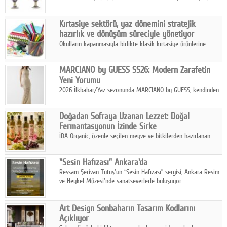
koleksiyonlarıyla yarışacak nitelikteki 150 seçkin eser, 16
Ağustos'ta Arthill Müzecilik'in düzenleyeceği özel müzayedede
Kırtasiye sektörü, yaz dönemini stratejik
koleksiyonerlerle buluşuyor
hazırlık ve dönüşüm süreciyle yönetiyor
Okulların kapanmasıyla birlikte klasik kırtasiye ürünlerine
yönelik talepte azalma yaşansa da sektör yaz aylarını hobi,
sanat ve eğitici aktivite ürünleriyle dinamik bir biçimde
MARCIANO by GUESS SS26: Modern Zarafetin
geçiriyor.
Yeni Yorumu
2026 İlkbahar/Yaz sezonunda MARCIANO by GUESS, kendinden
emin bir duruşu modern bir çekicilik anlayışıyla buluşturuyor.
Doğadan Sofraya Uzanan Lezzet: Doğal
Fermantasyonun İzinde Sirke
İDA Organic, özenle seçilen meyve ve bitkilerden hazırlanan
sirke çeşitleriyle geleneksel lezzet kültürünü bugünün
sofralarına taşıyor.
"Sesin Hafızası" Ankara'da
Ressam Şerivan Tutuş'un “Sesin Hafızası” sergisi, Ankara Resim
ve Heykel Müzesi'nde sanatseverlerle buluşuyor.
Art Design Sonbaharın Tasarım Kodlarını
Açıklıyor