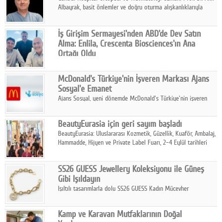
Albayrak, basit önlemler ve doğru oturma alışkanlıklarıyla
yolculukların çok daha konforlu geçirilebileceğini belirtiyor.
İş Girişim Sermayesi'nden ABD'de Dev Satın
Alma: Enlila, Crescenta Biosciences'ın Ana
Ortağı Oldu
İş Girişim Sermayesi, biyoteknoloji alanındaki büyüme
stratejisini uluslararası ölçeğe taşıyan satın alma hamlesini
McDonald's Türkiye'nin İşveren Markası Ajans
tamamladı.
Sosyal'e Emanet
Ajans Sosyal, yeni dönemde McDonald's Türkiye'nin işveren
markası iletişim stratejisini oluşturacak.
BeautyEurasia için geri sayım başladı
BeautyEurasia: Uluslararası Kozmetik, Güzellik, Kuaför, Ambalaj,
Hammadde, Hijyen ve Private Label Fuarı, 2–4 Eylül tarihleri
arasında düzenlenecek.
SS26 GUESS Jewellery Koleksiyonu ile Güneş
Gibi Işıldayın
Işıltılı tasarımlarla dolu SS26 GUESS Kadın Mücevher
Koleksiyonu, yaz gardıroplarına modern lüksün zarif
dokunuşunu taşıyor.
Kamp ve Karavan Mutfaklarının Doğal