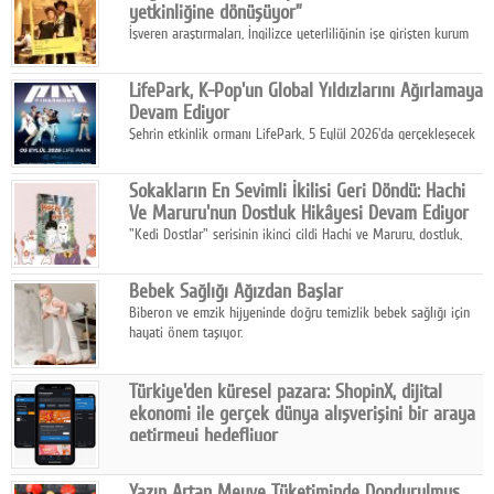
yetkinliğine dönüşüyor”
İşveren araştırmaları, İngilizce yeterliliğinin işe girişten kurum
içi gelişime kadar daha sistemli biçimde değerlendirildiğini
gösteriyor.
LifePark, K-Pop'un Global Yıldızlarını Ağırlamaya
Devam Ediyor
Şehrin etkinlik ormanı LifePark, 5 Eylül 2026'da gerçekleşecek
K-Pop Festivali 3 ile bir kez daha İstanbul'u dünya K-Pop
haritasında önemli bir destinasyon haline getirmeye
Sokakların En Sevimli İkilisi Geri Döndü: Hachi
hazırlanıyor.
Ve Maruru'nun Dostluk Hikâyesi Devam Ediyor
"Kedi Dostlar" serisinin ikinci cildi Hachi ve Maruru, dostluk,
dayanışma ve umudun iç ısıtan hikâyesini bu kez kış
mevsiminin zorlu koşulları eşliğinde anlatıyor.
Bebek Sağlığı Ağızdan Başlar
Biberon ve emzik hijyeninde doğru temizlik bebek sağlığı için
hayati önem taşıyor.
Türkiye'den küresel pazara: ShopinX, dijital
ekonomi ile gerçek dünya alışverişini bir araya
getirmeyi hedefliyor
Türkiye'de geliştirilen teknoloji girişimi ShopinX, dijital
ekonomi ile gerçek dünya alışveriş deneyimi arasında köprü
Yazın Artan Meyve Tüketiminde Dondurulmuş