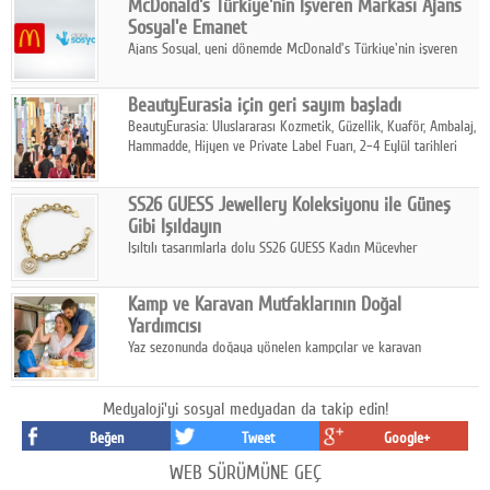
McDonald's Türkiye'nin İşveren Markası Ajans
tamamladı.
Sosyal'e Emanet
Ajans Sosyal, yeni dönemde McDonald's Türkiye'nin işveren
markası iletişim stratejisini oluşturacak.
BeautyEurasia için geri sayım başladı
BeautyEurasia: Uluslararası Kozmetik, Güzellik, Kuaför, Ambalaj,
Hammadde, Hijyen ve Private Label Fuarı, 2–4 Eylül tarihleri
arasında düzenlenecek.
SS26 GUESS Jewellery Koleksiyonu ile Güneş
Gibi Işıldayın
Işıltılı tasarımlarla dolu SS26 GUESS Kadın Mücevher
Koleksiyonu, yaz gardıroplarına modern lüksün zarif
dokunuşunu taşıyor.
Kamp ve Karavan Mutfaklarının Doğal
Yardımcısı
Yaz sezonunda doğaya yönelen kampçılar ve karavan
tutkunları, bulaşıklar için sıcak suya ihtiyaç duymadan güçlü
temizlik sağlayan, çevreye duyarlı bitkisel içerikli ürünleri tercih
ediyor.
Medyaloji'yi sosyal medyadan da takip edin!
Beğen
Tweet
Google+
WEB SÜRÜMÜNE GEÇ