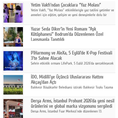
Yetim Vakfı'ndan Çocuklara “Yaz Molası”
Facebook
Yetim Vakfı, "Yaz Molası" etkinlikleriyle yaz tatilini yetimler ve
anneleri için eğitim, gelişim ve yeni deneyimlerle dolu bir
Diziler
programa dönüştürüyor.
Karikatür
Yazar Seda Diker'in Yeni Romanı "Aşk
Kütüphanesi" Bodrum'da Düzenlenen Özel
Youtube
Lansmanla Tanıtıldı
Yazar, Eğitmen, Duygu Simyacısı ve İletişim Mentörü Seda
Diker'in 13. kitabı “Aşk Kütüphanesi” 6 Ağustos'ta Casa dell'Arte
Polemik
P1Harmony ve AleXa, 5 Eylül'de K-Pop Festivali
Bodrum'da düzenlenen özel lansmanla okurlarıyla buluştu.
3'te Sahne Alacak
Reklam
Şehrin etkinlik ormanı LifePark, 5 Eylül 2026'da gerçekleşecek
K-Pop Festivali 3 ile bir kez daha İstanbul'u dünya K-Pop
Yazarlar
haritasında önemli bir destinasyon haline getirmeye
İDO, Midilli'ye Üçüncü Uluslararası Hattını
hazırlanıyor.
Akçay'dan Açtı
Künye
Balıkesir Büyükşehir Belediyesi iştiraki Balıkesir Toplu Taşıma
AŞ ( BTT) ve BADO markası iş birliğiyle hayata geçirilen Akçay-
SOSYAL MEDYA
Midilli hattının resmi açılışı gerçekleştirildi.
Derya Arms, İstanbul Prohunt 2026'da yeni nesil
Facebook
ürünlerini ve global marka vizyonunu sergiledi
Derya Arms, İstanbul Fuar Merkezi'nde düzenlenen 13.
Twitter
Uluslararası İstanbul Prohunt Av, Silah ve Doğa Sporları