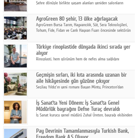
Şehre dönüşle birlikte yaşam alanları yeniden salonların
kalbine kayarken, mobilya sektörünün öncü markası Art Design
sonbaharın tasarım kodlarını açıklıyor.
AgroGreen 80 şehir, 13 ülke ağırlayacak
AgroGreen Bursa Tarım, Hayvancılık, Süt, Sera Teknolojileri,
Tohum, Fide, Fidan ve Canlı Hayvan Fuarı öncesinde sektörün
tüm paydaşları güç birliği yaptı.
Türkiye rinoplastide dünyada ikinci sırada yer
alıyor
Rinoplasti, hem görünüm hem de nefes alma sağlığını
ilgilendiren yönüyle bu alanın en dikkat çeken başlıklarından
biri konumunda.
Geçmişin sırları, iki kıta arasında uzanan bir
aile hikâyesinde gün yüzüne çıkıyor
Seçilay Yıldız'ın yeni romanı Bayan Minty, Princeton'dan
Büyükada'ya, 1960'ların Adana'sından günümüze uzanan çok
katmanlı bir aile hikâyesi anlatıyor.
İş Sanat'ta Yeni Dönem: İş Sanat'ta Genel
Müdürlük bayrağını Defne Turaç devraldı
İş Sanat kurucu genel müdürü Zuhal Üreten, bayrağı ekibinden
Defne Turaç'a devretti.
Pay Devrinin Tamamlanmasıyla Turkish Bank,
Freedom Bank A.Ş Oluyor