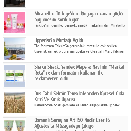
ailesinin yeni nesil teknolojilerle donatılmış son modeli VRV
kontrol ünitesi Madoka Plus Türkiye'de satışa sunuldu.
Mirabellix, Türkiye'den dünyaya uzanan güçlü
büyümesini sürdürüyor
Türkiye'nin yenilikçi dermokozmetik markalarından Mirabellix,
yüksek kalite standartlarında geliştirdiği cilt ve saç bakım
ürünleriyle hem yurt içinde hem de uluslararası pazarlarda
Upperist'in Mutfağı Açıldı
büyümesini sürdürüyor.
The Marmara Taksim'in çatısındaki terasıyla çok sevilen
Upperist, yemek programını Spelta ve Okra şefi Mert Yalçıner
ile başlatıyor.
Shake Shack, Yandex Maps & Navi'nin “Markalı
Rota” reklam formatını kullanan ilk
reklamveren oldu
Shake Shack, fiziksel restoranlarındaki ziyaretçi sayısını
artırmak amacıyla Cereyan Medya ve Yandex Ads iş birliğiyle
Rus Tahıl Sektör Temsilcilerinden Küresel Gıda
Yandex Maps & Navi'nin yeni "Markalı Rota" reklam formatını
Krizi Ve Kıtlık Uyarısı
kullanan ilk marka oldu.
Karadeniz'de ticari gemilere ve liman altyapılarına yönelik
artan saldırılar, küresel tahıl piyasalarını alarm durumuna
geçirdi.
Osmanlı Sarayına Ait 150 Nadir Eser 16
Ağustos'ta Müzayedeye Çıkıyor