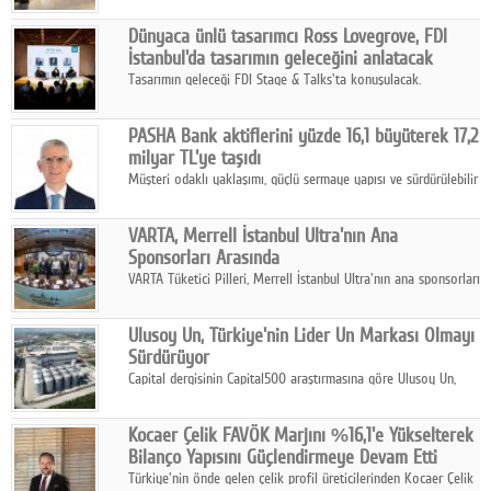
ortaklığıyla özel bir davete ev sahipliği yaptı.
Dünyaca ünlü tasarımcı Ross Lovegrove, FDI
İstanbul'da tasarımın geleceğini anlatacak
Tasarımın geleceği FDI Stage & Talks'ta konuşulacak.
PASHA Bank aktiflerini yüzde 16,1 büyüterek 17,2
milyar TL'ye taşıdı
Müşteri odaklı yaklaşımı, güçlü sermaye yapısı ve sürdürülebilir
büyüme stratejisiyle faaliyetlerini sürdüren PASHA Bank, 2026
yılının ilk yarısında güçlü finansal performansını korudu.
VARTA, Merrell İstanbul Ultra'nın Ana
Sponsorları Arasında
VARTA Tüketici Pilleri, Merrell İstanbul Ultra'nın ana sponsorları
arasında yer alarak sporun, performansın ve aktif yaşamın
enerjisine güç katıyor.
Ulusoy Un, Türkiye'nin Lider Un Markası Olmayı
Sürdürüyor
Capital dergisinin Capital500 araştırmasına göre Ulusoy Un,
2025 yılında gerçekleştirdiği 66 milyar 937 milyon TL satış
hasılatıyla Türkiye'nin en büyük 83. firması oldu.
Kocaer Çelik FAVÖK Marjını %16,1'e Yükselterek
Bilanço Yapısını Güçlendirmeye Devam Etti
Türkiye'nin önde gelen çelik profil üreticilerinden Kocaer Çelik