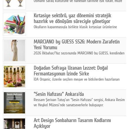
Osmanlı saray kültürüne ve hanedan tarihine ışık tutan, müze
koleksiyonlarıyla yarışacak nitelikteki 150 seçkin eser, 16
Ağustos'ta Arthill Müzecilik'in düzenleyeceği özel müzayedede
Kırtasiye sektörü, yaz dönemini stratejik
koleksiyonerlerle buluşuyor
hazırlık ve dönüşüm süreciyle yönetiyor
Okulların kapanmasıyla birlikte klasik kırtasiye ürünlerine
yönelik talepte azalma yaşansa da sektör yaz aylarını hobi,
sanat ve eğitici aktivite ürünleriyle dinamik bir biçimde
MARCIANO by GUESS SS26: Modern Zarafetin
geçiriyor.
Yeni Yorumu
2026 İlkbahar/Yaz sezonunda MARCIANO by GUESS, kendinden
emin bir duruşu modern bir çekicilik anlayışıyla buluşturuyor.
Doğadan Sofraya Uzanan Lezzet: Doğal
Fermantasyonun İzinde Sirke
İDA Organic, özenle seçilen meyve ve bitkilerden hazırlanan
sirke çeşitleriyle geleneksel lezzet kültürünü bugünün
sofralarına taşıyor.
"Sesin Hafızası" Ankara'da
Ressam Şerivan Tutuş'un “Sesin Hafızası” sergisi, Ankara Resim
ve Heykel Müzesi'nde sanatseverlerle buluşuyor.
Art Design Sonbaharın Tasarım Kodlarını
Açıklıyor