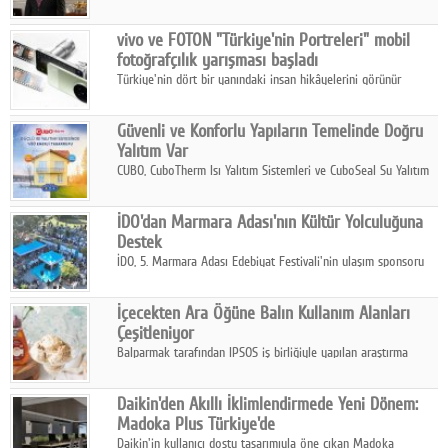
ikinci çeyrek ve ilk yarı finansal sonuçlarını açıkladı. Kocaer
Çelik FAVÖK Marjını %16,1'e yükseltti.
vivo ve FOTON "Türkiye'nin Portreleri" mobil
fotoğrafçılık yarışması başladı
Türkiye'nin dört bir yanındaki insan hikâyelerini görünür
kılmayı amaçlayan yarışma, katılımcıları yaşadıkları coğrafyanın
insanını, kültürünü ve yaşamını portre fotoğraflarıyla
Güvenli ve Konforlu Yapıların Temelinde Doğru
anlatmaya davet ediyor.
Yalıtım Var
CUBO, CuboTherm Isı Yalıtım Sistemleri ve CuboSeal Su Yalıtım
Sistemleri ile yapılara dört mevsim konfor, yüksek dayanıklılık
ve sürdürülebilir çözümler sunuyor.
İDO'dan Marmara Adası'nın Kültür Yolculuğuna
Destek
İDO, 5. Marmara Adası Edebiyat Festivali'nin ulaşım sponsoru
olarak kültür, sanat ve ada turizmine olan katkısını devam
ettiriyor.
İçecekten Ara Öğüne Balın Kullanım Alanları
Çeşitleniyor
Balparmak tarafından IPSOS iş birliğiyle yapılan araştırma
sonuçlarına göre, bal tüketicilerinin yüzde 34'ünün balı çay ve
ıhlamur gibi içeceklerde tercih ettiğini ortaya koyuyor.
Daikin'den Akıllı İklimlendirmede Yeni Dönem:
Madoka Plus Türkiye'de
Daikin'in kullanıcı dostu tasarımıyla öne çıkan Madoka