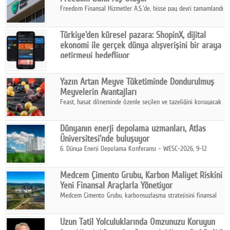
Freedom Finansal Hizmetler A.Ş.'de, hisse pay devri tamamlandı
ve yönetim kurulu belirlendi. Yapılan genel kurul toplantısında
Turkish Bank'ın ticaret unvanının “Freedom Bank A.Ş.” olmasına
Türkiye'den küresel pazara: ShopinX, dijital
karar verildi.
ekonomi ile gerçek dünya alışverişini bir araya
getirmeyi hedefliyor
Türkiye'de geliştirilen teknoloji girişimi ShopinX, dijital
ekonomi ile gerçek dünya alışveriş deneyimi arasında köprü
Yazın Artan Meyve Tüketiminde Dondurulmuş
kurmayı hedefleyen vizyonuyla uluslararası pazarlara açılıyor.
Meyvelerin Avantajları
Feast, hasat döneminde özenle seçilen ve tazeliğini koruyacak
şekilde dondurulan meyve ürünleriyle tüketicilere dört mevsim
pratik, güvenilir ve lezzetli bir alternatif sunuyor.
Dünyanın enerji depolama uzmanları, Atlas
Üniversitesi'nde buluşuyor
6. Dünya Enerji Depolama Konferansı – WESC-2026, 9-12
Ağustos 2026 tarihleri arasında İstanbul Atlas Üniversitesi ev
sahipliğinde gerçekleştirilecek.
Medcem Çimento Grubu, Karbon Maliyet Riskini
Yeni Finansal Araçlarla Yönetiyor
Medcem Çimento Grubu, karbonsuzlaşma stratejisini finansal
risk yönetimi uygulamalarıyla güçlendiren yeni bir adım attı.
Uzun Tatil Yolculuklarında Omzunuzu Koruyun