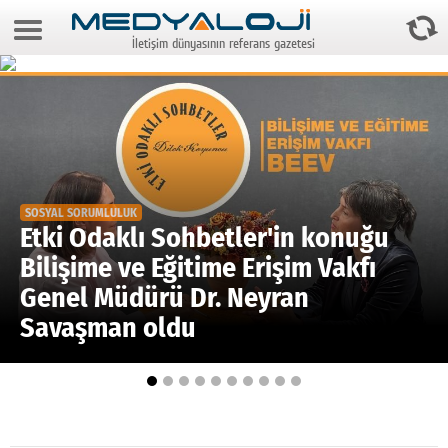
8 Ağustos 2026 19:29:23
İletişim dünyasının referans gazetesi
Anasayfa
Foto Galeri
Video Galeri
Gazeteler
SOSYAL SORUMLULUK
Medya
Etki Odaklı Sohbetler'in konuğu
Bilişime ve Eğitime Erişim Vakfı
Reyting-tiraj
Genel Müdürü Dr. Neyran
Teknoloji
Savaşman oldu
Televizyon
Dünya
Pr