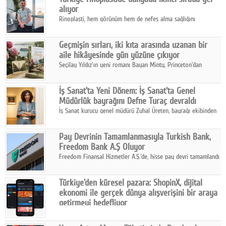
alıyor
Rinoplasti, hem görünüm hem de nefes alma sağlığını
ilgilendiren yönüyle bu alanın en dikkat çeken başlıklarından
biri konumunda.
Geçmişin sırları, iki kıta arasında uzanan bir
aile hikâyesinde gün yüzüne çıkıyor
Seçilay Yıldız'ın yeni romanı Bayan Minty, Princeton'dan
Büyükada'ya, 1960'ların Adana'sından günümüze uzanan çok
katmanlı bir aile hikâyesi anlatıyor.
İş Sanat'ta Yeni Dönem: İş Sanat'ta Genel
Müdürlük bayrağını Defne Turaç devraldı
İş Sanat kurucu genel müdürü Zuhal Üreten, bayrağı ekibinden
Defne Turaç'a devretti.
Pay Devrinin Tamamlanmasıyla Turkish Bank,
Freedom Bank A.Ş Oluyor
Freedom Finansal Hizmetler A.Ş.'de, hisse pay devri tamamlandı
ve yönetim kurulu belirlendi. Yapılan genel kurul toplantısında
Turkish Bank'ın ticaret unvanının “Freedom Bank A.Ş.” olmasına
Türkiye'den küresel pazara: ShopinX, dijital
karar verildi.
ekonomi ile gerçek dünya alışverişini bir araya
getirmeyi hedefliyor
Türkiye'de geliştirilen teknoloji girişimi ShopinX, dijital
ekonomi ile gerçek dünya alışveriş deneyimi arasında köprü