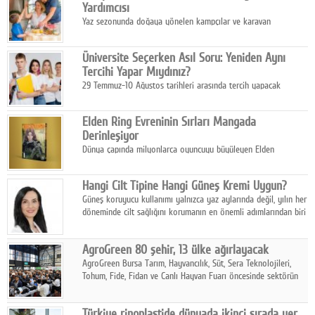
Yardımcısı
Yaz sezonunda doğaya yönelen kampçılar ve karavan
tutkunları, bulaşıklar için sıcak suya ihtiyaç duymadan güçlü
temizlik sağlayan, çevreye duyarlı bitkisel içerikli ürünleri tercih
Üniversite Seçerken Asıl Soru: Yeniden Aynı
ediyor.
Tercihi Yapar Mıydınız?
29 Temmuz-10 Ağustos tarihleri arasında tercih yapacak
milyonlarca üniversite adayı için en kritik karar süreci başladı.
Elden Ring Evreninin Sırları Mangada
Derinleşiyor
Dünya çapında milyonlarca oyuncuyu büyüleyen Elden
Ring evreni, resmi manga serisi Altın Ağaç'a Yolculuk ile mizahı,
aksiyonu ve karanlık fantastik atmosferi bir araya getirmeyi
Hangi Cilt Tipine Hangi Güneş Kremi Uygun?
sürdürüyor.
Güneş koruyucu kullanımı yalnızca yaz aylarında değil, yılın her
döneminde cilt sağlığını korumanın en önemli adımlarından biri
olarak öne çıkıyor.
AgroGreen 80 şehir, 13 ülke ağırlayacak
AgroGreen Bursa Tarım, Hayvancılık, Süt, Sera Teknolojileri,
Tohum, Fide, Fidan ve Canlı Hayvan Fuarı öncesinde sektörün
tüm paydaşları güç birliği yaptı.
Türkiye rinoplastide dünyada ikinci sırada yer