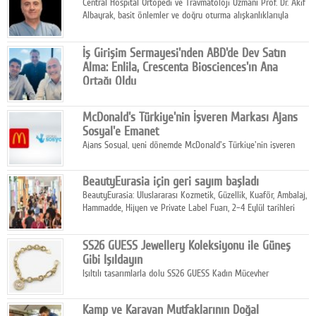
Central Hospital Ortopedi ve Travmatoloji Uzmanı Prof. Dr. Akif
Albayrak, basit önlemler ve doğru oturma alışkanlıklarıyla
yolculukların çok daha konforlu geçirilebileceğini belirtiyor.
İş Girişim Sermayesi'nden ABD'de Dev Satın
Alma: Enlila, Crescenta Biosciences'ın Ana
Ortağı Oldu
İş Girişim Sermayesi, biyoteknoloji alanındaki büyüme
stratejisini uluslararası ölçeğe taşıyan satın alma hamlesini
McDonald's Türkiye'nin İşveren Markası Ajans
tamamladı.
Sosyal'e Emanet
Ajans Sosyal, yeni dönemde McDonald's Türkiye'nin işveren
markası iletişim stratejisini oluşturacak.
BeautyEurasia için geri sayım başladı
BeautyEurasia: Uluslararası Kozmetik, Güzellik, Kuaför, Ambalaj,
Hammadde, Hijyen ve Private Label Fuarı, 2–4 Eylül tarihleri
arasında düzenlenecek.
SS26 GUESS Jewellery Koleksiyonu ile Güneş
Gibi Işıldayın
Işıltılı tasarımlarla dolu SS26 GUESS Kadın Mücevher
Koleksiyonu, yaz gardıroplarına modern lüksün zarif
dokunuşunu taşıyor.
Kamp ve Karavan Mutfaklarının Doğal