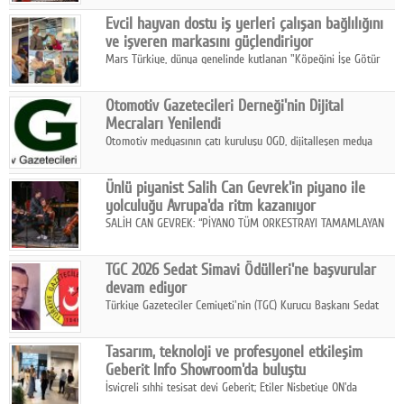
Fuarı'nda sektör profesyonelleri, iş ortakları, bayiler ve son
Google Plus
Evcil hayvan dostu iş yerleri çalışan bağlılığını
kullanıcılarla bir araya geldi.
ve işveren markasını güçlendiriyor
© 2026 TÜM HAKLARI SAKLIDIR
Mars Türkiye, dünya genelinde kutlanan "Köpeğini İşe Götür
Haftası" kapsamında, evcil hayvan dostu iş yeri uygulamalarının
çalışan bağlılığı, iyi olma hali ve işveren markası üzerindeki
Otomotiv Gazetecileri Derneği'nin Dijital
etkisine dikkat çekti.
Mecraları Yenilendi
Otomotiv medyasının çatı kuruluşu OGD, dijitalleşen medya
dünyasına uyum sağlama ve iletişim ağını güçlendirme
hedefiyle internet sitesini ve sosyal medya kanallarını yeniledi.
Ünlü piyanist Salih Can Gevrek'in piyano ile
yolculuğu Avrupa'da ritm kazanıyor
SALİH CAN GEVREK: “PİYANO TÜM ORKESTRAYI TAMAMLAYAN
BİR ENSTRÜMAN OLARAK BAŞLIBAŞINA BİR ORKESTRA GİBİ
ETKİ YARATIYOR"
TGC 2026 Sedat Simavi Ödülleri'ne başvurular
devam ediyor
Türkiye Gazeteciler Cemiyeti'nin (TGC) Kurucu Başkanı Sedat
Simavi adına 50 yıldır verilen ödüllere başvurular devam ediyor.
Tasarım, teknoloji ve profesyonel etkileşim
Geberit Info Showroom'da buluştu
İsviçreli sıhhi tesisat devi Geberit; Etiler Nisbetiye ON'da
konumlanan Info Showroom'unda Cosentino ve Smeg iş