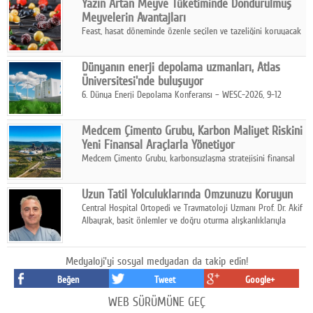
Yazın Artan Meyve Tüketiminde Dondurulmuş
kurmayı hedefleyen vizyonuyla uluslararası pazarlara açılıyor.
Meyvelerin Avantajları
Feast, hasat döneminde özenle seçilen ve tazeliğini koruyacak
şekilde dondurulan meyve ürünleriyle tüketicilere dört mevsim
pratik, güvenilir ve lezzetli bir alternatif sunuyor.
Dünyanın enerji depolama uzmanları, Atlas
Üniversitesi'nde buluşuyor
6. Dünya Enerji Depolama Konferansı – WESC-2026, 9-12
Ağustos 2026 tarihleri arasında İstanbul Atlas Üniversitesi ev
sahipliğinde gerçekleştirilecek.
Medcem Çimento Grubu, Karbon Maliyet Riskini
Yeni Finansal Araçlarla Yönetiyor
Medcem Çimento Grubu, karbonsuzlaşma stratejisini finansal
risk yönetimi uygulamalarıyla güçlendiren yeni bir adım attı.
Uzun Tatil Yolculuklarında Omzunuzu Koruyun
Central Hospital Ortopedi ve Travmatoloji Uzmanı Prof. Dr. Akif
Albayrak, basit önlemler ve doğru oturma alışkanlıklarıyla
yolculukların çok daha konforlu geçirilebileceğini belirtiyor.
Medyaloji'yi sosyal medyadan da takip edin!
Beğen
Tweet
Google+
WEB SÜRÜMÜNE GEÇ