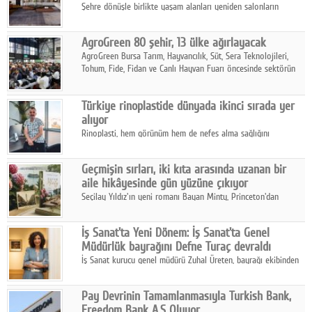
Şehre dönüşle birlikte yaşam alanları yeniden salonların
kalbine kayarken, mobilya sektörünün öncü markası Art Design
sonbaharın tasarım kodlarını açıklıyor.
AgroGreen 80 şehir, 13 ülke ağırlayacak
AgroGreen Bursa Tarım, Hayvancılık, Süt, Sera Teknolojileri,
Tohum, Fide, Fidan ve Canlı Hayvan Fuarı öncesinde sektörün
tüm paydaşları güç birliği yaptı.
Türkiye rinoplastide dünyada ikinci sırada yer
alıyor
Rinoplasti, hem görünüm hem de nefes alma sağlığını
ilgilendiren yönüyle bu alanın en dikkat çeken başlıklarından
biri konumunda.
Geçmişin sırları, iki kıta arasında uzanan bir
aile hikâyesinde gün yüzüne çıkıyor
Seçilay Yıldız'ın yeni romanı Bayan Minty, Princeton'dan
Büyükada'ya, 1960'ların Adana'sından günümüze uzanan çok
katmanlı bir aile hikâyesi anlatıyor.
İş Sanat'ta Yeni Dönem: İş Sanat'ta Genel
Müdürlük bayrağını Defne Turaç devraldı
İş Sanat kurucu genel müdürü Zuhal Üreten, bayrağı ekibinden
Defne Turaç'a devretti.
Pay Devrinin Tamamlanmasıyla Turkish Bank,
Freedom Bank A.Ş Oluyor