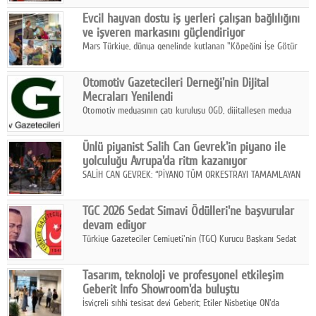
Fuarı'nda sektör profesyonelleri, iş ortakları, bayiler ve son
Google Plus
Evcil hayvan dostu iş yerleri çalışan bağlılığını
kullanıcılarla bir araya geldi.
ve işveren markasını güçlendiriyor
© 2026 TÜM HAKLARI SAKLIDIR
Mars Türkiye, dünya genelinde kutlanan "Köpeğini İşe Götür
Haftası" kapsamında, evcil hayvan dostu iş yeri uygulamalarının
çalışan bağlılığı, iyi olma hali ve işveren markası üzerindeki
Otomotiv Gazetecileri Derneği'nin Dijital
etkisine dikkat çekti.
Mecraları Yenilendi
Otomotiv medyasının çatı kuruluşu OGD, dijitalleşen medya
dünyasına uyum sağlama ve iletişim ağını güçlendirme
hedefiyle internet sitesini ve sosyal medya kanallarını yeniledi.
Ünlü piyanist Salih Can Gevrek'in piyano ile
yolculuğu Avrupa'da ritm kazanıyor
SALİH CAN GEVREK: “PİYANO TÜM ORKESTRAYI TAMAMLAYAN
BİR ENSTRÜMAN OLARAK BAŞLIBAŞINA BİR ORKESTRA GİBİ
ETKİ YARATIYOR"
TGC 2026 Sedat Simavi Ödülleri'ne başvurular
devam ediyor
Türkiye Gazeteciler Cemiyeti'nin (TGC) Kurucu Başkanı Sedat
Simavi adına 50 yıldır verilen ödüllere başvurular devam ediyor.
Tasarım, teknoloji ve profesyonel etkileşim
Geberit Info Showroom'da buluştu
İsviçreli sıhhi tesisat devi Geberit; Etiler Nisbetiye ON'da
konumlanan Info Showroom'unda Cosentino ve Smeg iş