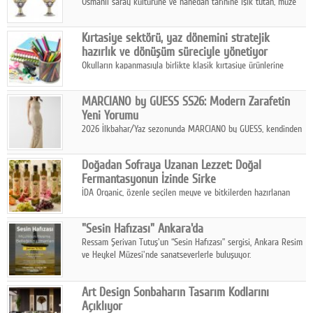
Osmanlı saray kültürüne ve hanedan tarihine ışık tutan, müze
koleksiyonlarıyla yarışacak nitelikteki 150 seçkin eser, 16
Ağustos'ta Arthill Müzecilik'in düzenleyeceği özel müzayedede
Kırtasiye sektörü, yaz dönemini stratejik
koleksiyonerlerle buluşuyor
hazırlık ve dönüşüm süreciyle yönetiyor
Okulların kapanmasıyla birlikte klasik kırtasiye ürünlerine
yönelik talepte azalma yaşansa da sektör yaz aylarını hobi,
sanat ve eğitici aktivite ürünleriyle dinamik bir biçimde
MARCIANO by GUESS SS26: Modern Zarafetin
geçiriyor.
Yeni Yorumu
2026 İlkbahar/Yaz sezonunda MARCIANO by GUESS, kendinden
emin bir duruşu modern bir çekicilik anlayışıyla buluşturuyor.
Doğadan Sofraya Uzanan Lezzet: Doğal
Fermantasyonun İzinde Sirke
İDA Organic, özenle seçilen meyve ve bitkilerden hazırlanan
sirke çeşitleriyle geleneksel lezzet kültürünü bugünün
sofralarına taşıyor.
"Sesin Hafızası" Ankara'da
Ressam Şerivan Tutuş'un “Sesin Hafızası” sergisi, Ankara Resim
ve Heykel Müzesi'nde sanatseverlerle buluşuyor.
Art Design Sonbaharın Tasarım Kodlarını
Açıklıyor