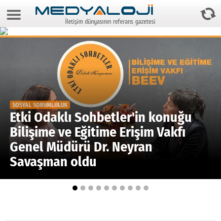
9 Ağustos 2026 7:52:56
İletişim dünyasının referans gazetesi
Anasayfa
Foto Galeri
Video Galeri
Gazeteler
SOSYAL SORUMLULUK
Medya
Etki Odaklı Sohbetler'in konuğu
Bilişime ve Eğitime Erişim Vakfı
Reyting-tiraj
Genel Müdürü Dr. Neyran
Teknoloji
Savaşman oldu
Televizyon
Dünya
Pr