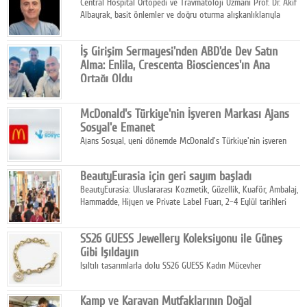
Central Hospital Ortopedi ve Travmatoloji Uzmanı Prof. Dr. Akif
Albayrak, basit önlemler ve doğru oturma alışkanlıklarıyla
yolculukların çok daha konforlu geçirilebileceğini belirtiyor.
İş Girişim Sermayesi'nden ABD'de Dev Satın
Alma: Enlila, Crescenta Biosciences'ın Ana
Ortağı Oldu
İş Girişim Sermayesi, biyoteknoloji alanındaki büyüme
stratejisini uluslararası ölçeğe taşıyan satın alma hamlesini
McDonald's Türkiye'nin İşveren Markası Ajans
tamamladı.
Sosyal'e Emanet
Ajans Sosyal, yeni dönemde McDonald's Türkiye'nin işveren
markası iletişim stratejisini oluşturacak.
BeautyEurasia için geri sayım başladı
BeautyEurasia: Uluslararası Kozmetik, Güzellik, Kuaför, Ambalaj,
Hammadde, Hijyen ve Private Label Fuarı, 2–4 Eylül tarihleri
arasında düzenlenecek.
SS26 GUESS Jewellery Koleksiyonu ile Güneş
Gibi Işıldayın
Işıltılı tasarımlarla dolu SS26 GUESS Kadın Mücevher
Koleksiyonu, yaz gardıroplarına modern lüksün zarif
dokunuşunu taşıyor.
Kamp ve Karavan Mutfaklarının Doğal