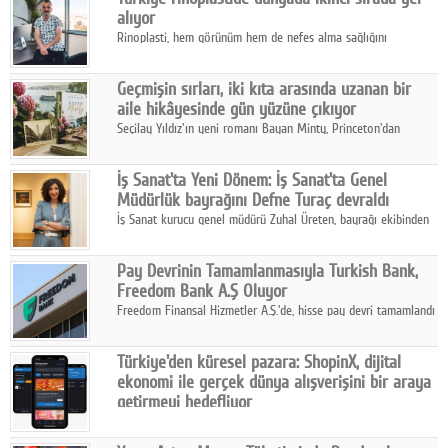
alıyor
Rinoplasti, hem görünüm hem de nefes alma sağlığını
ilgilendiren yönüyle bu alanın en dikkat çeken başlıklarından
biri konumunda.
Geçmişin sırları, iki kıta arasında uzanan bir
aile hikâyesinde gün yüzüne çıkıyor
Seçilay Yıldız'ın yeni romanı Bayan Minty, Princeton'dan
Büyükada'ya, 1960'ların Adana'sından günümüze uzanan çok
katmanlı bir aile hikâyesi anlatıyor.
İş Sanat'ta Yeni Dönem: İş Sanat'ta Genel
Müdürlük bayrağını Defne Turaç devraldı
İş Sanat kurucu genel müdürü Zuhal Üreten, bayrağı ekibinden
Defne Turaç'a devretti.
Pay Devrinin Tamamlanmasıyla Turkish Bank,
Freedom Bank A.Ş Oluyor
Freedom Finansal Hizmetler A.Ş.'de, hisse pay devri tamamlandı
ve yönetim kurulu belirlendi. Yapılan genel kurul toplantısında
Turkish Bank'ın ticaret unvanının “Freedom Bank A.Ş.” olmasına
Türkiye'den küresel pazara: ShopinX, dijital
karar verildi.
ekonomi ile gerçek dünya alışverişini bir araya
getirmeyi hedefliyor
Türkiye'de geliştirilen teknoloji girişimi ShopinX, dijital
ekonomi ile gerçek dünya alışveriş deneyimi arasında köprü