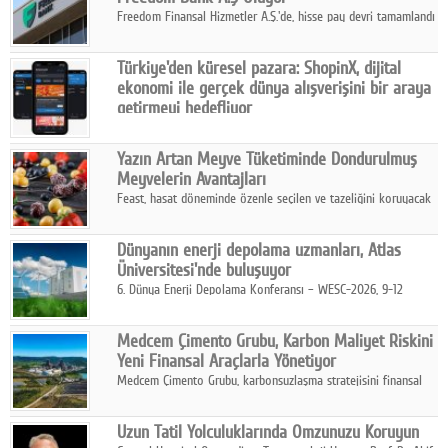
Freedom Finansal Hizmetler A.Ş.'de, hisse pay devri tamamlandı
ve yönetim kurulu belirlendi. Yapılan genel kurul toplantısında
Turkish Bank'ın ticaret unvanının “Freedom Bank A.Ş.” olmasına
Türkiye'den küresel pazara: ShopinX, dijital
karar verildi.
ekonomi ile gerçek dünya alışverişini bir araya
getirmeyi hedefliyor
Türkiye'de geliştirilen teknoloji girişimi ShopinX, dijital
ekonomi ile gerçek dünya alışveriş deneyimi arasında köprü
Yazın Artan Meyve Tüketiminde Dondurulmuş
kurmayı hedefleyen vizyonuyla uluslararası pazarlara açılıyor.
Meyvelerin Avantajları
Feast, hasat döneminde özenle seçilen ve tazeliğini koruyacak
şekilde dondurulan meyve ürünleriyle tüketicilere dört mevsim
pratik, güvenilir ve lezzetli bir alternatif sunuyor.
Dünyanın enerji depolama uzmanları, Atlas
Üniversitesi'nde buluşuyor
6. Dünya Enerji Depolama Konferansı – WESC-2026, 9-12
Ağustos 2026 tarihleri arasında İstanbul Atlas Üniversitesi ev
sahipliğinde gerçekleştirilecek.
Medcem Çimento Grubu, Karbon Maliyet Riskini
Yeni Finansal Araçlarla Yönetiyor
Medcem Çimento Grubu, karbonsuzlaşma stratejisini finansal
risk yönetimi uygulamalarıyla güçlendiren yeni bir adım attı.
Uzun Tatil Yolculuklarında Omzunuzu Koruyun