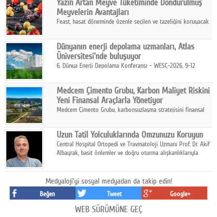
Yazın Artan Meyve Tüketiminde Dondurulmuş
kurmayı hedefleyen vizyonuyla uluslararası pazarlara açılıyor.
Meyvelerin Avantajları
Feast, hasat döneminde özenle seçilen ve tazeliğini koruyacak
şekilde dondurulan meyve ürünleriyle tüketicilere dört mevsim
pratik, güvenilir ve lezzetli bir alternatif sunuyor.
Dünyanın enerji depolama uzmanları, Atlas
Üniversitesi'nde buluşuyor
6. Dünya Enerji Depolama Konferansı – WESC-2026, 9-12
Ağustos 2026 tarihleri arasında İstanbul Atlas Üniversitesi ev
sahipliğinde gerçekleştirilecek.
Medcem Çimento Grubu, Karbon Maliyet Riskini
Yeni Finansal Araçlarla Yönetiyor
Medcem Çimento Grubu, karbonsuzlaşma stratejisini finansal
risk yönetimi uygulamalarıyla güçlendiren yeni bir adım attı.
Uzun Tatil Yolculuklarında Omzunuzu Koruyun
Central Hospital Ortopedi ve Travmatoloji Uzmanı Prof. Dr. Akif
Albayrak, basit önlemler ve doğru oturma alışkanlıklarıyla
yolculukların çok daha konforlu geçirilebileceğini belirtiyor.
Medyaloji'yi sosyal medyadan da takip edin!
Beğen
Tweet
Google+
WEB SÜRÜMÜNE GEÇ