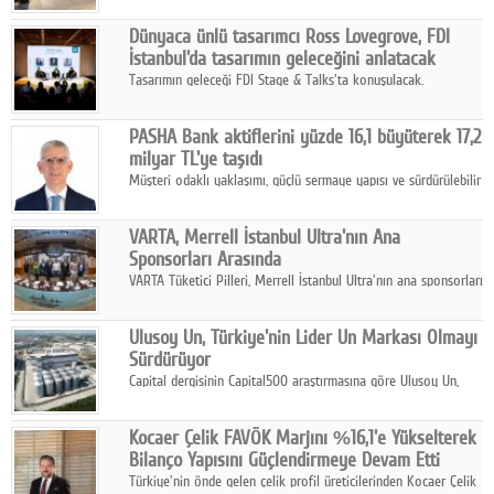
ortaklığıyla özel bir davete ev sahipliği yaptı.
Dünyaca ünlü tasarımcı Ross Lovegrove, FDI
İstanbul'da tasarımın geleceğini anlatacak
Tasarımın geleceği FDI Stage & Talks'ta konuşulacak.
PASHA Bank aktiflerini yüzde 16,1 büyüterek 17,2
milyar TL'ye taşıdı
Müşteri odaklı yaklaşımı, güçlü sermaye yapısı ve sürdürülebilir
büyüme stratejisiyle faaliyetlerini sürdüren PASHA Bank, 2026
yılının ilk yarısında güçlü finansal performansını korudu.
VARTA, Merrell İstanbul Ultra'nın Ana
Sponsorları Arasında
VARTA Tüketici Pilleri, Merrell İstanbul Ultra'nın ana sponsorları
arasında yer alarak sporun, performansın ve aktif yaşamın
enerjisine güç katıyor.
Ulusoy Un, Türkiye'nin Lider Un Markası Olmayı
Sürdürüyor
Capital dergisinin Capital500 araştırmasına göre Ulusoy Un,
2025 yılında gerçekleştirdiği 66 milyar 937 milyon TL satış
hasılatıyla Türkiye'nin en büyük 83. firması oldu.
Kocaer Çelik FAVÖK Marjını %16,1'e Yükselterek
Bilanço Yapısını Güçlendirmeye Devam Etti
Türkiye'nin önde gelen çelik profil üreticilerinden Kocaer Çelik