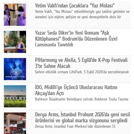
Yetim Vakfı'ndan Çocuklara “Yaz Molası”
Facebook
Yetim Vakfı, "Yaz Molası" etkinlikleriyle yaz tatilini yetimler ve
anneleri için eğitim, gelişim ve yeni deneyimlerle dolu bir
Diziler
programa dönüştürüyor.
Karikatür
Yazar Seda Diker'in Yeni Romanı "Aşk
Kütüphanesi" Bodrum'da Düzenlenen Özel
Youtube
Lansmanla Tanıtıldı
Yazar, Eğitmen, Duygu Simyacısı ve İletişim Mentörü Seda
Diker'in 13. kitabı “Aşk Kütüphanesi” 6 Ağustos'ta Casa dell'Arte
Polemik
P1Harmony ve AleXa, 5 Eylül'de K-Pop Festivali
Bodrum'da düzenlenen özel lansmanla okurlarıyla buluştu.
3'te Sahne Alacak
Reklam
Şehrin etkinlik ormanı LifePark, 5 Eylül 2026'da gerçekleşecek
K-Pop Festivali 3 ile bir kez daha İstanbul'u dünya K-Pop
Yazarlar
haritasında önemli bir destinasyon haline getirmeye
İDO, Midilli'ye Üçüncü Uluslararası Hattını
hazırlanıyor.
Akçay'dan Açtı
Künye
Balıkesir Büyükşehir Belediyesi iştiraki Balıkesir Toplu Taşıma
AŞ ( BTT) ve BADO markası iş birliğiyle hayata geçirilen Akçay-
SOSYAL MEDYA
Midilli hattının resmi açılışı gerçekleştirildi.
Derya Arms, İstanbul Prohunt 2026'da yeni nesil
Facebook
ürünlerini ve global marka vizyonunu sergiledi
Derya Arms, İstanbul Fuar Merkezi'nde düzenlenen 13.
Twitter
Uluslararası İstanbul Prohunt Av, Silah ve Doğa Sporları