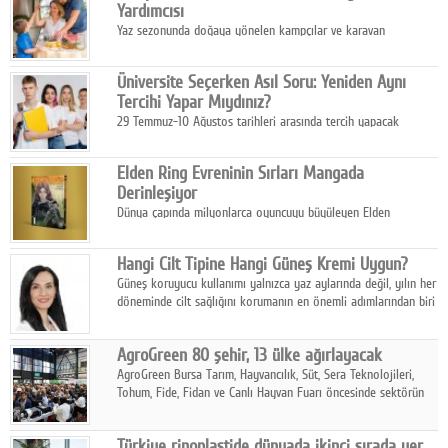
Yardımcısı
Yaz sezonunda doğaya yönelen kampçılar ve karavan
tutkunları, bulaşıklar için sıcak suya ihtiyaç duymadan güçlü
temizlik sağlayan, çevreye duyarlı bitkisel içerikli ürünleri tercih
Üniversite Seçerken Asıl Soru: Yeniden Aynı
ediyor.
Tercihi Yapar Mıydınız?
29 Temmuz-10 Ağustos tarihleri arasında tercih yapacak
milyonlarca üniversite adayı için en kritik karar süreci başladı.
Elden Ring Evreninin Sırları Mangada
Derinleşiyor
Dünya çapında milyonlarca oyuncuyu büyüleyen Elden
Ring evreni, resmi manga serisi Altın Ağaç'a Yolculuk ile mizahı,
aksiyonu ve karanlık fantastik atmosferi bir araya getirmeyi
Hangi Cilt Tipine Hangi Güneş Kremi Uygun?
sürdürüyor.
Güneş koruyucu kullanımı yalnızca yaz aylarında değil, yılın her
döneminde cilt sağlığını korumanın en önemli adımlarından biri
olarak öne çıkıyor.
AgroGreen 80 şehir, 13 ülke ağırlayacak
AgroGreen Bursa Tarım, Hayvancılık, Süt, Sera Teknolojileri,
Tohum, Fide, Fidan ve Canlı Hayvan Fuarı öncesinde sektörün
tüm paydaşları güç birliği yaptı.
Türkiye rinoplastide dünyada ikinci sırada yer