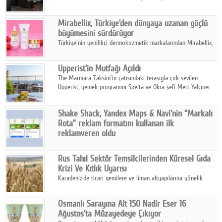
ailesinin yeni nesil teknolojilerle donatılmış son modeli VRV
kontrol ünitesi Madoka Plus Türkiye'de satışa sunuldu.
Mirabellix, Türkiye'den dünyaya uzanan güçlü
büyümesini sürdürüyor
Türkiye'nin yenilikçi dermokozmetik markalarından Mirabellix,
yüksek kalite standartlarında geliştirdiği cilt ve saç bakım
ürünleriyle hem yurt içinde hem de uluslararası pazarlarda
Upperist'in Mutfağı Açıldı
büyümesini sürdürüyor.
The Marmara Taksim'in çatısındaki terasıyla çok sevilen
Upperist, yemek programını Spelta ve Okra şefi Mert Yalçıner
ile başlatıyor.
Shake Shack, Yandex Maps & Navi'nin “Markalı
Rota” reklam formatını kullanan ilk
reklamveren oldu
Shake Shack, fiziksel restoranlarındaki ziyaretçi sayısını
artırmak amacıyla Cereyan Medya ve Yandex Ads iş birliğiyle
Rus Tahıl Sektör Temsilcilerinden Küresel Gıda
Yandex Maps & Navi'nin yeni "Markalı Rota" reklam formatını
Krizi Ve Kıtlık Uyarısı
kullanan ilk marka oldu.
Karadeniz'de ticari gemilere ve liman altyapılarına yönelik
artan saldırılar, küresel tahıl piyasalarını alarm durumuna
geçirdi.
Osmanlı Sarayına Ait 150 Nadir Eser 16
Ağustos'ta Müzayedeye Çıkıyor