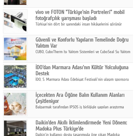
ikinci çeyrek ve ilk yarı finansal sonuçlarını açıkladı. Kocaer
Çelik FAVÖK Marjını %16,1'e yükseltti.
vivo ve FOTON "Türkiye'nin Portreleri" mobil
fotoğrafçılık yarışması başladı
Türkiye'nin dört bir yanındaki insan hikâyelerini görünür
kılmayı amaçlayan yarışma, katılımcıları yaşadıkları coğrafyanın
insanını, kültürünü ve yaşamını portre fotoğraflarıyla
Güvenli ve Konforlu Yapıların Temelinde Doğru
anlatmaya davet ediyor.
Yalıtım Var
CUBO, CuboTherm Isı Yalıtım Sistemleri ve CuboSeal Su Yalıtım
Sistemleri ile yapılara dört mevsim konfor, yüksek dayanıklılık
ve sürdürülebilir çözümler sunuyor.
İDO'dan Marmara Adası'nın Kültür Yolculuğuna
Destek
İDO, 5. Marmara Adası Edebiyat Festivali'nin ulaşım sponsoru
olarak kültür, sanat ve ada turizmine olan katkısını devam
ettiriyor.
İçecekten Ara Öğüne Balın Kullanım Alanları
Çeşitleniyor
Balparmak tarafından IPSOS iş birliğiyle yapılan araştırma
sonuçlarına göre, bal tüketicilerinin yüzde 34'ünün balı çay ve
ıhlamur gibi içeceklerde tercih ettiğini ortaya koyuyor.
Daikin'den Akıllı İklimlendirmede Yeni Dönem:
Madoka Plus Türkiye'de
Daikin'in kullanıcı dostu tasarımıyla öne çıkan Madoka