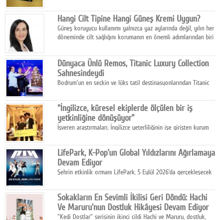
Ring evreni, resmi manga serisi Altın Ağaç'a Yolculuk ile mizahı,
aksiyonu ve karanlık fantastik atmosferi bir araya getirmeyi
Hangi Cilt Tipine Hangi Güneş Kremi Uygun?
sürdürüyor.
Güneş koruyucu kullanımı yalnızca yaz aylarında değil, yılın her
döneminde cilt sağlığını korumanın en önemli adımlarından biri
olarak öne çıkıyor.
Dünyaca Ünlü Remos, Titanic Luxury Collection
Sahnesindeydi
Bodrum'un en seçkin ve lüks tatil destinasyonlarından Titanic
Luxury Collection Bodrum, bu yıl 10. kuruluş yılını kutlarken,
yaz etkinlikleri kapsamında uluslararası yıldızları ağırlamaya
“İngilizce, küresel ekiplerde ölçülen bir iş
devam ediyor
yetkinliğine dönüşüyor”
İşveren araştırmaları, İngilizce yeterliliğinin işe girişten kurum
içi gelişime kadar daha sistemli biçimde değerlendirildiğini
gösteriyor.
LifePark, K-Pop'un Global Yıldızlarını Ağırlamaya
Devam Ediyor
Şehrin etkinlik ormanı LifePark, 5 Eylül 2026'da gerçekleşecek
K-Pop Festivali 3 ile bir kez daha İstanbul'u dünya K-Pop
haritasında önemli bir destinasyon haline getirmeye
Sokakların En Sevimli İkilisi Geri Döndü: Hachi
hazırlanıyor.
Ve Maruru'nun Dostluk Hikâyesi Devam Ediyor
"Kedi Dostlar" serisinin ikinci cildi Hachi ve Maruru, dostluk,