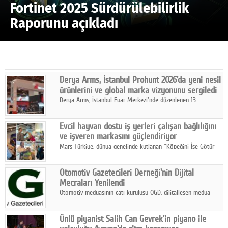
Fortinet 2025 Sürdürülebilirlik
Raporunu açıkladı
Derya Arms, İstanbul Prohunt 2026'da yeni nesil
ürünlerini ve global marka vizyonunu sergiledi
Derya Arms, İstanbul Fuar Merkezi'nde düzenlenen 13.
Uluslararası İstanbul Prohunt Av, Silah ve Doğa Sporları
Fuarı'nda sektör profesyonelleri, iş ortakları, bayiler ve son
Evcil hayvan dostu iş yerleri çalışan bağlılığını
kullanıcılarla bir araya geldi.
ve işveren markasını güçlendiriyor
Mars Türkiye, dünya genelinde kutlanan "Köpeğini İşe Götür
Haftası" kapsamında, evcil hayvan dostu iş yeri uygulamalarının
çalışan bağlılığı, iyi olma hali ve işveren markası üzerindeki
Otomotiv Gazetecileri Derneği'nin Dijital
etkisine dikkat çekti.
Mecraları Yenilendi
Otomotiv medyasının çatı kuruluşu OGD, dijitalleşen medya
dünyasına uyum sağlama ve iletişim ağını güçlendirme
hedefiyle internet sitesini ve sosyal medya kanallarını yeniledi.
Ünlü piyanist Salih Can Gevrek'in piyano ile