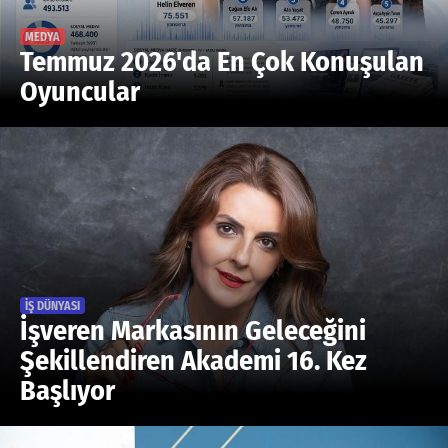
Facebook
MEDYA
Temmuz 2026'da En Çok Konuşulan
Diziler
Oyuncular
Karikatür
Youtube
Polemik
Reklam
Yazarlar
İŞ DÜNYASI
Künye
İşveren Markasının Geleceğini
SOSYAL MEDYA
Şekillendiren Akademi 16. Kez
Başlıyor
Facebook
Twitter