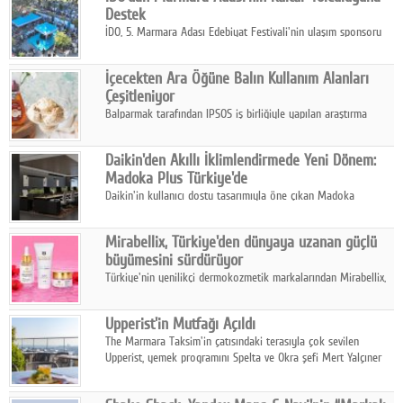
Destek
İDO, 5. Marmara Adası Edebiyat Festivali'nin ulaşım sponsoru
olarak kültür, sanat ve ada turizmine olan katkısını devam
ettiriyor.
İçecekten Ara Öğüne Balın Kullanım Alanları
Çeşitleniyor
Balparmak tarafından IPSOS iş birliğiyle yapılan araştırma
sonuçlarına göre, bal tüketicilerinin yüzde 34'ünün balı çay ve
ıhlamur gibi içeceklerde tercih ettiğini ortaya koyuyor.
Daikin'den Akıllı İklimlendirmede Yeni Dönem:
Madoka Plus Türkiye'de
Daikin'in kullanıcı dostu tasarımıyla öne çıkan Madoka
ailesinin yeni nesil teknolojilerle donatılmış son modeli VRV
kontrol ünitesi Madoka Plus Türkiye'de satışa sunuldu.
Mirabellix, Türkiye'den dünyaya uzanan güçlü
büyümesini sürdürüyor
Türkiye'nin yenilikçi dermokozmetik markalarından Mirabellix,
yüksek kalite standartlarında geliştirdiği cilt ve saç bakım
ürünleriyle hem yurt içinde hem de uluslararası pazarlarda
Upperist'in Mutfağı Açıldı
büyümesini sürdürüyor.
The Marmara Taksim'in çatısındaki terasıyla çok sevilen
Upperist, yemek programını Spelta ve Okra şefi Mert Yalçıner
ile başlatıyor.