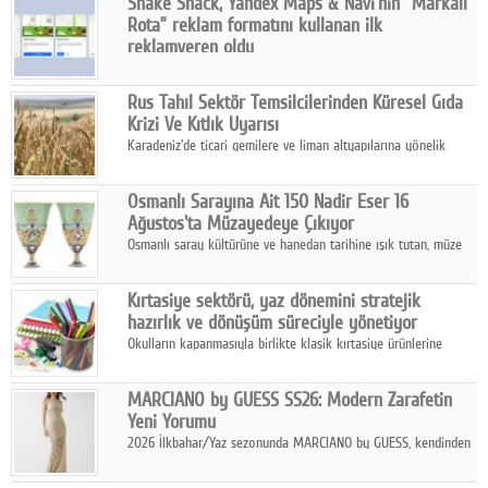
Shake Shack, Yandex Maps & Navi'nin “Markalı
Rota” reklam formatını kullanan ilk
reklamveren oldu
Shake Shack, fiziksel restoranlarındaki ziyaretçi sayısını
artırmak amacıyla Cereyan Medya ve Yandex Ads iş birliğiyle
Rus Tahıl Sektör Temsilcilerinden Küresel Gıda
Yandex Maps & Navi'nin yeni "Markalı Rota" reklam formatını
Krizi Ve Kıtlık Uyarısı
kullanan ilk marka oldu.
Karadeniz'de ticari gemilere ve liman altyapılarına yönelik
artan saldırılar, küresel tahıl piyasalarını alarm durumuna
geçirdi.
Osmanlı Sarayına Ait 150 Nadir Eser 16
Ağustos'ta Müzayedeye Çıkıyor
Osmanlı saray kültürüne ve hanedan tarihine ışık tutan, müze
koleksiyonlarıyla yarışacak nitelikteki 150 seçkin eser, 16
Ağustos'ta Arthill Müzecilik'in düzenleyeceği özel müzayedede
Kırtasiye sektörü, yaz dönemini stratejik
koleksiyonerlerle buluşuyor
hazırlık ve dönüşüm süreciyle yönetiyor
Okulların kapanmasıyla birlikte klasik kırtasiye ürünlerine
yönelik talepte azalma yaşansa da sektör yaz aylarını hobi,
sanat ve eğitici aktivite ürünleriyle dinamik bir biçimde
MARCIANO by GUESS SS26: Modern Zarafetin
geçiriyor.
Yeni Yorumu
2026 İlkbahar/Yaz sezonunda MARCIANO by GUESS, kendinden
emin bir duruşu modern bir çekicilik anlayışıyla buluşturuyor.