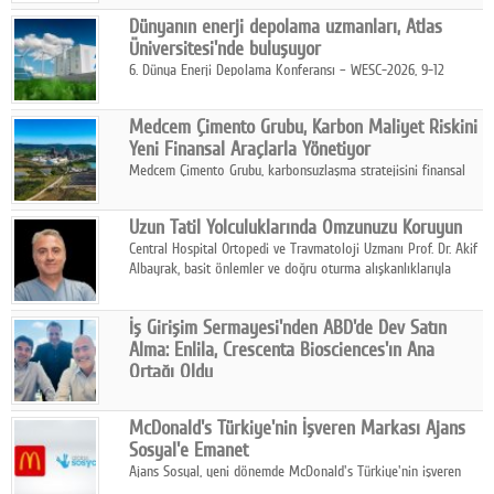
pratik, güvenilir ve lezzetli bir alternatif sunuyor.
Dünyanın enerji depolama uzmanları, Atlas
Üniversitesi'nde buluşuyor
6. Dünya Enerji Depolama Konferansı – WESC-2026, 9-12
Ağustos 2026 tarihleri arasında İstanbul Atlas Üniversitesi ev
sahipliğinde gerçekleştirilecek.
Medcem Çimento Grubu, Karbon Maliyet Riskini
Yeni Finansal Araçlarla Yönetiyor
Medcem Çimento Grubu, karbonsuzlaşma stratejisini finansal
risk yönetimi uygulamalarıyla güçlendiren yeni bir adım attı.
Uzun Tatil Yolculuklarında Omzunuzu Koruyun
Central Hospital Ortopedi ve Travmatoloji Uzmanı Prof. Dr. Akif
Albayrak, basit önlemler ve doğru oturma alışkanlıklarıyla
yolculukların çok daha konforlu geçirilebileceğini belirtiyor.
İş Girişim Sermayesi'nden ABD'de Dev Satın
Alma: Enlila, Crescenta Biosciences'ın Ana
Ortağı Oldu
İş Girişim Sermayesi, biyoteknoloji alanındaki büyüme
stratejisini uluslararası ölçeğe taşıyan satın alma hamlesini
McDonald's Türkiye'nin İşveren Markası Ajans
tamamladı.
Sosyal'e Emanet
Ajans Sosyal, yeni dönemde McDonald's Türkiye'nin işveren
markası iletişim stratejisini oluşturacak.