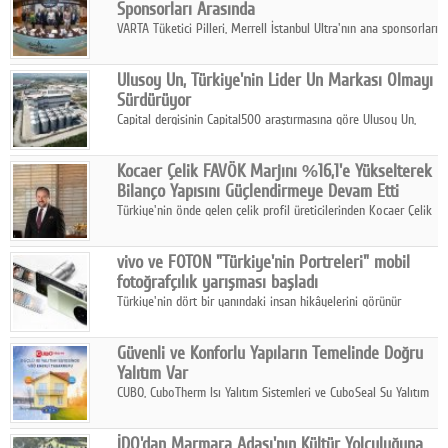
Sponsorları Arasında
VARTA Tüketici Pilleri, Merrell İstanbul Ultra'nın ana sponsorları
arasında yer alarak sporun, performansın ve aktif yaşamın
enerjisine güç katıyor.
Ulusoy Un, Türkiye'nin Lider Un Markası Olmayı
Sürdürüyor
Capital dergisinin Capital500 araştırmasına göre Ulusoy Un,
2025 yılında gerçekleştirdiği 66 milyar 937 milyon TL satış
hasılatıyla Türkiye'nin en büyük 83. firması oldu.
Kocaer Çelik FAVÖK Marjını %16,1'e Yükselterek
Bilanço Yapısını Güçlendirmeye Devam Etti
Türkiye'nin önde gelen çelik profil üreticilerinden Kocaer Çelik
ikinci çeyrek ve ilk yarı finansal sonuçlarını açıkladı. Kocaer
Çelik FAVÖK Marjını %16,1'e yükseltti.
vivo ve FOTON "Türkiye'nin Portreleri" mobil
fotoğrafçılık yarışması başladı
Türkiye'nin dört bir yanındaki insan hikâyelerini görünür
kılmayı amaçlayan yarışma, katılımcıları yaşadıkları coğrafyanın
insanını, kültürünü ve yaşamını portre fotoğraflarıyla
Güvenli ve Konforlu Yapıların Temelinde Doğru
anlatmaya davet ediyor.
Yalıtım Var
CUBO, CuboTherm Isı Yalıtım Sistemleri ve CuboSeal Su Yalıtım
Sistemleri ile yapılara dört mevsim konfor, yüksek dayanıklılık
ve sürdürülebilir çözümler sunuyor.
İDO'dan Marmara Adası'nın Kültür Yolculuğuna