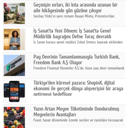
biri konumunda.
Geçmişin sırları, iki kıta arasında uzanan bir
aile hikâyesinde gün yüzüne çıkıyor
Seçilay Yıldız'ın yeni romanı Bayan Minty, Princeton'dan
Büyükada'ya, 1960'ların Adana'sından günümüze uzanan çok
katmanlı bir aile hikâyesi anlatıyor.
İş Sanat'ta Yeni Dönem: İş Sanat'ta Genel
Müdürlük bayrağını Defne Turaç devraldı
İş Sanat kurucu genel müdürü Zuhal Üreten, bayrağı ekibinden
Defne Turaç'a devretti.
Pay Devrinin Tamamlanmasıyla Turkish Bank,
Freedom Bank A.Ş Oluyor
Freedom Finansal Hizmetler A.Ş.'de, hisse pay devri tamamlandı
ve yönetim kurulu belirlendi. Yapılan genel kurul toplantısında
Turkish Bank'ın ticaret unvanının “Freedom Bank A.Ş.” olmasına
Türkiye'den küresel pazara: ShopinX, dijital
karar verildi.
ekonomi ile gerçek dünya alışverişini bir araya
getirmeyi hedefliyor
Türkiye'de geliştirilen teknoloji girişimi ShopinX, dijital
ekonomi ile gerçek dünya alışveriş deneyimi arasında köprü
Yazın Artan Meyve Tüketiminde Dondurulmuş
kurmayı hedefleyen vizyonuyla uluslararası pazarlara açılıyor.
Meyvelerin Avantajları
Feast, hasat döneminde özenle seçilen ve tazeliğini koruyacak
şekilde dondurulan meyve ürünleriyle tüketicilere dört mevsim