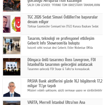
yolculuğu Avrupa'da ritm kazanıyor
SALİH CAN GEVREK: “PİYANO TÜM ORKESTRAYI TAMAMLAYAN
BİR ENSTRÜMAN OLARAK BAŞLIBAŞINA BİR ORKESTRA GİBİ
ETKİ YARATIYOR"
TGC 2026 Sedat Simavi Ödülleri'ne başvurular
devam ediyor
Türkiye Gazeteciler Cemiyeti'nin (TGC) Kurucu Başkanı Sedat
Simavi adına 50 yıldır verilen ödüllere başvurular devam ediyor.
Tasarım, teknoloji ve profesyonel etkileşim
Geberit Info Showroom'da buluştu
İsviçreli sıhhi tesisat devi Geberit; Etiler Nisbetiye ON'da
konumlanan Info Showroom'unda Cosentino ve Smeg iş
ortaklığıyla özel bir davete ev sahipliği yaptı.
Dünyaca ünlü tasarımcı Ross Lovegrove, FDI
İstanbul'da tasarımın geleceğini anlatacak
Tasarımın geleceği FDI Stage & Talks'ta konuşulacak.
PASHA Bank aktiflerini yüzde 16,1 büyüterek 17,2
milyar TL'ye taşıdı
Müşteri odaklı yaklaşımı, güçlü sermaye yapısı ve sürdürülebilir
büyüme stratejisiyle faaliyetlerini sürdüren PASHA Bank, 2026
yılının ilk yarısında güçlü finansal performansını korudu.
VARTA, Merrell İstanbul Ultra'nın Ana