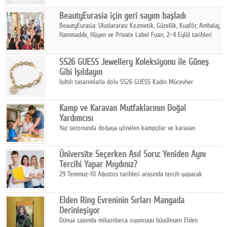
BeautyEurasia için geri sayım başladı
BeautyEurasia: Uluslararası Kozmetik, Güzellik, Kuaför, Ambalaj,
Hammadde, Hijyen ve Private Label Fuarı, 2–4 Eylül tarihleri
arasında düzenlenecek.
SS26 GUESS Jewellery Koleksiyonu ile Güneş
Gibi Işıldayın
Işıltılı tasarımlarla dolu SS26 GUESS Kadın Mücevher
Koleksiyonu, yaz gardıroplarına modern lüksün zarif
dokunuşunu taşıyor.
Kamp ve Karavan Mutfaklarının Doğal
Yardımcısı
Yaz sezonunda doğaya yönelen kampçılar ve karavan
tutkunları, bulaşıklar için sıcak suya ihtiyaç duymadan güçlü
temizlik sağlayan, çevreye duyarlı bitkisel içerikli ürünleri tercih
Üniversite Seçerken Asıl Soru: Yeniden Aynı
ediyor.
Tercihi Yapar Mıydınız?
29 Temmuz-10 Ağustos tarihleri arasında tercih yapacak
milyonlarca üniversite adayı için en kritik karar süreci başladı.
Elden Ring Evreninin Sırları Mangada
Derinleşiyor
Dünya çapında milyonlarca oyuncuyu büyüleyen Elden