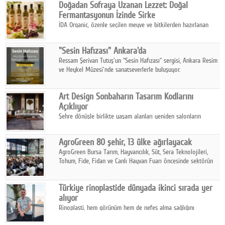
Doğadan Sofraya Uzanan Lezzet: Doğal
Fermantasyonun İzinde Sirke
İDA Organic, özenle seçilen meyve ve bitkilerden hazırlanan
sirke çeşitleriyle geleneksel lezzet kültürünü bugünün
sofralarına taşıyor.
"Sesin Hafızası" Ankara'da
Ressam Şerivan Tutuş'un “Sesin Hafızası” sergisi, Ankara Resim
ve Heykel Müzesi'nde sanatseverlerle buluşuyor.
Art Design Sonbaharın Tasarım Kodlarını
Açıklıyor
Şehre dönüşle birlikte yaşam alanları yeniden salonların
kalbine kayarken, mobilya sektörünün öncü markası Art Design
sonbaharın tasarım kodlarını açıklıyor.
AgroGreen 80 şehir, 13 ülke ağırlayacak
AgroGreen Bursa Tarım, Hayvancılık, Süt, Sera Teknolojileri,
Tohum, Fide, Fidan ve Canlı Hayvan Fuarı öncesinde sektörün
tüm paydaşları güç birliği yaptı.
Türkiye rinoplastide dünyada ikinci sırada yer
alıyor
Rinoplasti, hem görünüm hem de nefes alma sağlığını
ilgilendiren yönüyle bu alanın en dikkat çeken başlıklarından