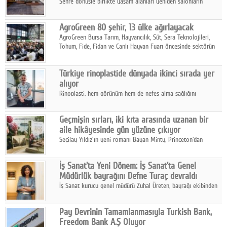
Şehre dönüşle birlikte yaşam alanları yeniden salonların
kalbine kayarken, mobilya sektörünün öncü markası Art Design
sonbaharın tasarım kodlarını açıklıyor.
AgroGreen 80 şehir, 13 ülke ağırlayacak
AgroGreen Bursa Tarım, Hayvancılık, Süt, Sera Teknolojileri,
Tohum, Fide, Fidan ve Canlı Hayvan Fuarı öncesinde sektörün
tüm paydaşları güç birliği yaptı.
Türkiye rinoplastide dünyada ikinci sırada yer
alıyor
Rinoplasti, hem görünüm hem de nefes alma sağlığını
ilgilendiren yönüyle bu alanın en dikkat çeken başlıklarından
biri konumunda.
Geçmişin sırları, iki kıta arasında uzanan bir
aile hikâyesinde gün yüzüne çıkıyor
Seçilay Yıldız'ın yeni romanı Bayan Minty, Princeton'dan
Büyükada'ya, 1960'ların Adana'sından günümüze uzanan çok
katmanlı bir aile hikâyesi anlatıyor.
İş Sanat'ta Yeni Dönem: İş Sanat'ta Genel
Müdürlük bayrağını Defne Turaç devraldı
İş Sanat kurucu genel müdürü Zuhal Üreten, bayrağı ekibinden
Defne Turaç'a devretti.
Pay Devrinin Tamamlanmasıyla Turkish Bank,
Freedom Bank A.Ş Oluyor