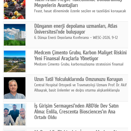
kurmayı hedefleyen vizyonuyla uluslararası pazarlara açılıyor.
Meyvelerin Avantajları
Feast, hasat döneminde özenle seçilen ve tazeliğini koruyacak
şekilde dondurulan meyve ürünleriyle tüketicilere dört mevsim
pratik, güvenilir ve lezzetli bir alternatif sunuyor.
Dünyanın enerji depolama uzmanları, Atlas
Üniversitesi'nde buluşuyor
6. Dünya Enerji Depolama Konferansı – WESC-2026, 9-12
Ağustos 2026 tarihleri arasında İstanbul Atlas Üniversitesi ev
sahipliğinde gerçekleştirilecek.
Medcem Çimento Grubu, Karbon Maliyet Riskini
Yeni Finansal Araçlarla Yönetiyor
Medcem Çimento Grubu, karbonsuzlaşma stratejisini finansal
risk yönetimi uygulamalarıyla güçlendiren yeni bir adım attı.
Uzun Tatil Yolculuklarında Omzunuzu Koruyun
Central Hospital Ortopedi ve Travmatoloji Uzmanı Prof. Dr. Akif
Albayrak, basit önlemler ve doğru oturma alışkanlıklarıyla
yolculukların çok daha konforlu geçirilebileceğini belirtiyor.
İş Girişim Sermayesi'nden ABD'de Dev Satın
Alma: Enlila, Crescenta Biosciences'ın Ana
Ortağı Oldu
İş Girişim Sermayesi, biyoteknoloji alanındaki büyüme
stratejisini uluslararası ölçeğe taşıyan satın alma hamlesini