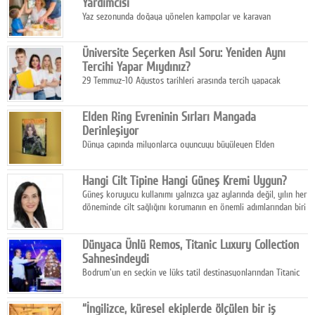
Yardımcısı
Yaz sezonunda doğaya yönelen kampçılar ve karavan
tutkunları, bulaşıklar için sıcak suya ihtiyaç duymadan güçlü
temizlik sağlayan, çevreye duyarlı bitkisel içerikli ürünleri tercih
Üniversite Seçerken Asıl Soru: Yeniden Aynı
ediyor.
Tercihi Yapar Mıydınız?
29 Temmuz-10 Ağustos tarihleri arasında tercih yapacak
milyonlarca üniversite adayı için en kritik karar süreci başladı.
Elden Ring Evreninin Sırları Mangada
Derinleşiyor
Dünya çapında milyonlarca oyuncuyu büyüleyen Elden
Ring evreni, resmi manga serisi Altın Ağaç'a Yolculuk ile mizahı,
aksiyonu ve karanlık fantastik atmosferi bir araya getirmeyi
Hangi Cilt Tipine Hangi Güneş Kremi Uygun?
sürdürüyor.
Güneş koruyucu kullanımı yalnızca yaz aylarında değil, yılın her
döneminde cilt sağlığını korumanın en önemli adımlarından biri
olarak öne çıkıyor.
Dünyaca Ünlü Remos, Titanic Luxury Collection
Sahnesindeydi
Bodrum'un en seçkin ve lüks tatil destinasyonlarından Titanic
Luxury Collection Bodrum, bu yıl 10. kuruluş yılını kutlarken,
yaz etkinlikleri kapsamında uluslararası yıldızları ağırlamaya
“İngilizce, küresel ekiplerde ölçülen bir iş
devam ediyor