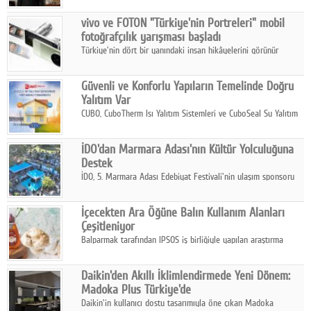
Çelik FAVÖK Marjını %16,1'e yükseltti.
vivo ve FOTON "Türkiye'nin Portreleri" mobil
fotoğrafçılık yarışması başladı
Türkiye'nin dört bir yanındaki insan hikâyelerini görünür
kılmayı amaçlayan yarışma, katılımcıları yaşadıkları coğrafyanın
insanını, kültürünü ve yaşamını portre fotoğraflarıyla
Güvenli ve Konforlu Yapıların Temelinde Doğru
anlatmaya davet ediyor.
Yalıtım Var
CUBO, CuboTherm Isı Yalıtım Sistemleri ve CuboSeal Su Yalıtım
Sistemleri ile yapılara dört mevsim konfor, yüksek dayanıklılık
ve sürdürülebilir çözümler sunuyor.
İDO'dan Marmara Adası'nın Kültür Yolculuğuna
Destek
İDO, 5. Marmara Adası Edebiyat Festivali'nin ulaşım sponsoru
olarak kültür, sanat ve ada turizmine olan katkısını devam
ettiriyor.
İçecekten Ara Öğüne Balın Kullanım Alanları
Çeşitleniyor
Balparmak tarafından IPSOS iş birliğiyle yapılan araştırma
sonuçlarına göre, bal tüketicilerinin yüzde 34'ünün balı çay ve
ıhlamur gibi içeceklerde tercih ettiğini ortaya koyuyor.
Daikin'den Akıllı İklimlendirmede Yeni Dönem:
Madoka Plus Türkiye'de
Daikin'in kullanıcı dostu tasarımıyla öne çıkan Madoka