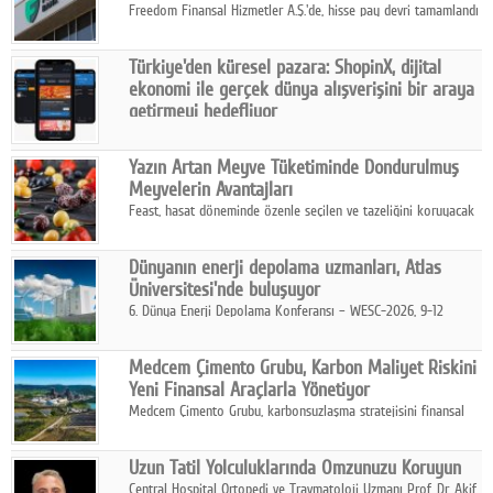
Freedom Finansal Hizmetler A.Ş.'de, hisse pay devri tamamlandı
ve yönetim kurulu belirlendi. Yapılan genel kurul toplantısında
Turkish Bank'ın ticaret unvanının “Freedom Bank A.Ş.” olmasına
Türkiye'den küresel pazara: ShopinX, dijital
karar verildi.
ekonomi ile gerçek dünya alışverişini bir araya
getirmeyi hedefliyor
Türkiye'de geliştirilen teknoloji girişimi ShopinX, dijital
ekonomi ile gerçek dünya alışveriş deneyimi arasında köprü
Yazın Artan Meyve Tüketiminde Dondurulmuş
kurmayı hedefleyen vizyonuyla uluslararası pazarlara açılıyor.
Meyvelerin Avantajları
Feast, hasat döneminde özenle seçilen ve tazeliğini koruyacak
şekilde dondurulan meyve ürünleriyle tüketicilere dört mevsim
pratik, güvenilir ve lezzetli bir alternatif sunuyor.
Dünyanın enerji depolama uzmanları, Atlas
Üniversitesi'nde buluşuyor
6. Dünya Enerji Depolama Konferansı – WESC-2026, 9-12
Ağustos 2026 tarihleri arasında İstanbul Atlas Üniversitesi ev
sahipliğinde gerçekleştirilecek.
Medcem Çimento Grubu, Karbon Maliyet Riskini
Yeni Finansal Araçlarla Yönetiyor
Medcem Çimento Grubu, karbonsuzlaşma stratejisini finansal
risk yönetimi uygulamalarıyla güçlendiren yeni bir adım attı.
Uzun Tatil Yolculuklarında Omzunuzu Koruyun
Central Hospital Ortopedi ve Travmatoloji Uzmanı Prof. Dr. Akif