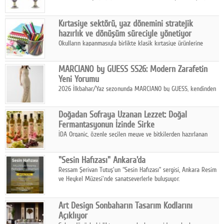
koleksiyonlarıyla yarışacak nitelikteki 150 seçkin eser, 16
Ağustos'ta Arthill Müzecilik'in düzenleyeceği özel müzayedede
Kırtasiye sektörü, yaz dönemini stratejik
koleksiyonerlerle buluşuyor
hazırlık ve dönüşüm süreciyle yönetiyor
Okulların kapanmasıyla birlikte klasik kırtasiye ürünlerine
yönelik talepte azalma yaşansa da sektör yaz aylarını hobi,
sanat ve eğitici aktivite ürünleriyle dinamik bir biçimde
MARCIANO by GUESS SS26: Modern Zarafetin
geçiriyor.
Yeni Yorumu
2026 İlkbahar/Yaz sezonunda MARCIANO by GUESS, kendinden
emin bir duruşu modern bir çekicilik anlayışıyla buluşturuyor.
Doğadan Sofraya Uzanan Lezzet: Doğal
Fermantasyonun İzinde Sirke
İDA Organic, özenle seçilen meyve ve bitkilerden hazırlanan
sirke çeşitleriyle geleneksel lezzet kültürünü bugünün
sofralarına taşıyor.
"Sesin Hafızası" Ankara'da
Ressam Şerivan Tutuş'un “Sesin Hafızası” sergisi, Ankara Resim
ve Heykel Müzesi'nde sanatseverlerle buluşuyor.
Art Design Sonbaharın Tasarım Kodlarını
Açıklıyor