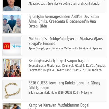
Albayrak, basit önlemler ve doğru oturma alışkanlıklarıyla
yolculukların çok daha konforlu geçirilebileceğini belirtiyor.
İş Girişim Sermayesi'nden ABD'de Dev Satın
Alma: Enlila, Crescenta Biosciences'ın Ana
Ortağı Oldu
İş Girişim Sermayesi, biyoteknoloji alanındaki büyüme
stratejisini uluslararası ölçeğe taşıyan satın alma hamlesini
McDonald's Türkiye'nin İşveren Markası Ajans
tamamladı.
Sosyal'e Emanet
Ajans Sosyal, yeni dönemde McDonald's Türkiye'nin işveren
markası iletişim stratejisini oluşturacak.
BeautyEurasia için geri sayım başladı
BeautyEurasia: Uluslararası Kozmetik, Güzellik, Kuaför, Ambalaj,
Hammadde, Hijyen ve Private Label Fuarı, 2–4 Eylül tarihleri
arasında düzenlenecek.
SS26 GUESS Jewellery Koleksiyonu ile Güneş
Gibi Işıldayın
Işıltılı tasarımlarla dolu SS26 GUESS Kadın Mücevher
Koleksiyonu, yaz gardıroplarına modern lüksün zarif
dokunuşunu taşıyor.
Kamp ve Karavan Mutfaklarının Doğal