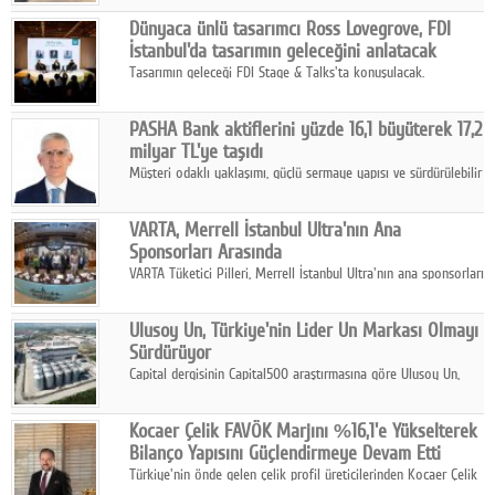
ortaklığıyla özel bir davete ev sahipliği yaptı.
Google Plus
Dünyaca ünlü tasarımcı Ross Lovegrove, FDI
İstanbul'da tasarımın geleceğini anlatacak
© 2026 TÜM HAKLARI SAKLIDIR
Tasarımın geleceği FDI Stage & Talks'ta konuşulacak.
PASHA Bank aktiflerini yüzde 16,1 büyüterek 17,2
milyar TL'ye taşıdı
Müşteri odaklı yaklaşımı, güçlü sermaye yapısı ve sürdürülebilir
büyüme stratejisiyle faaliyetlerini sürdüren PASHA Bank, 2026
yılının ilk yarısında güçlü finansal performansını korudu.
VARTA, Merrell İstanbul Ultra'nın Ana
Sponsorları Arasında
VARTA Tüketici Pilleri, Merrell İstanbul Ultra'nın ana sponsorları
arasında yer alarak sporun, performansın ve aktif yaşamın
enerjisine güç katıyor.
Ulusoy Un, Türkiye'nin Lider Un Markası Olmayı
Sürdürüyor
Capital dergisinin Capital500 araştırmasına göre Ulusoy Un,
2025 yılında gerçekleştirdiği 66 milyar 937 milyon TL satış
hasılatıyla Türkiye'nin en büyük 83. firması oldu.
Kocaer Çelik FAVÖK Marjını %16,1'e Yükselterek
Bilanço Yapısını Güçlendirmeye Devam Etti
Türkiye'nin önde gelen çelik profil üreticilerinden Kocaer Çelik
ikinci çeyrek ve ilk yarı finansal sonuçlarını açıkladı. Kocaer