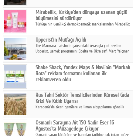
ailesinin yeni nesil teknolojilerle donatılmış son modeli VRV
kontrol ünitesi Madoka Plus Türkiye'de satışa sunuldu.
Mirabellix, Türkiye'den dünyaya uzanan güçlü
büyümesini sürdürüyor
Türkiye'nin yenilikçi dermokozmetik markalarından Mirabellix,
yüksek kalite standartlarında geliştirdiği cilt ve saç bakım
ürünleriyle hem yurt içinde hem de uluslararası pazarlarda
Upperist'in Mutfağı Açıldı
büyümesini sürdürüyor.
The Marmara Taksim'in çatısındaki terasıyla çok sevilen
Upperist, yemek programını Spelta ve Okra şefi Mert Yalçıner
ile başlatıyor.
Shake Shack, Yandex Maps & Navi'nin “Markalı
Rota” reklam formatını kullanan ilk
reklamveren oldu
Shake Shack, fiziksel restoranlarındaki ziyaretçi sayısını
artırmak amacıyla Cereyan Medya ve Yandex Ads iş birliğiyle
Rus Tahıl Sektör Temsilcilerinden Küresel Gıda
Yandex Maps & Navi'nin yeni "Markalı Rota" reklam formatını
Krizi Ve Kıtlık Uyarısı
kullanan ilk marka oldu.
Karadeniz'de ticari gemilere ve liman altyapılarına yönelik
artan saldırılar, küresel tahıl piyasalarını alarm durumuna
geçirdi.
Osmanlı Sarayına Ait 150 Nadir Eser 16
Ağustos'ta Müzayedeye Çıkıyor
Osmanlı saray kültürüne ve hanedan tarihine ışık tutan, müze