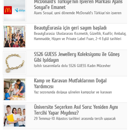
McDonald's Türkiye'nin İşveren Markası Ajans
tamamladı.
Sosyal'e Emanet
Ajans Sosyal, yeni dönemde McDonald's Türkiye'nin işveren
markası iletişim stratejisini oluşturacak.
BeautyEurasia için geri sayım başladı
BeautyEurasia: Uluslararası Kozmetik, Güzellik, Kuaför, Ambalaj,
Hammadde, Hijyen ve Private Label Fuarı, 2–4 Eylül tarihleri
arasında düzenlenecek.
SS26 GUESS Jewellery Koleksiyonu ile Güneş
Gibi Işıldayın
Işıltılı tasarımlarla dolu SS26 GUESS Kadın Mücevher
Koleksiyonu, yaz gardıroplarına modern lüksün zarif
dokunuşunu taşıyor.
Kamp ve Karavan Mutfaklarının Doğal
Yardımcısı
Yaz sezonunda doğaya yönelen kampçılar ve karavan
tutkunları, bulaşıklar için sıcak suya ihtiyaç duymadan güçlü
temizlik sağlayan, çevreye duyarlı bitkisel içerikli ürünleri tercih
Üniversite Seçerken Asıl Soru: Yeniden Aynı
ediyor.
Tercihi Yapar Mıydınız?
29 Temmuz-10 Ağustos tarihleri arasında tercih yapacak
milyonlarca üniversite adayı için en kritik karar süreci başladı.