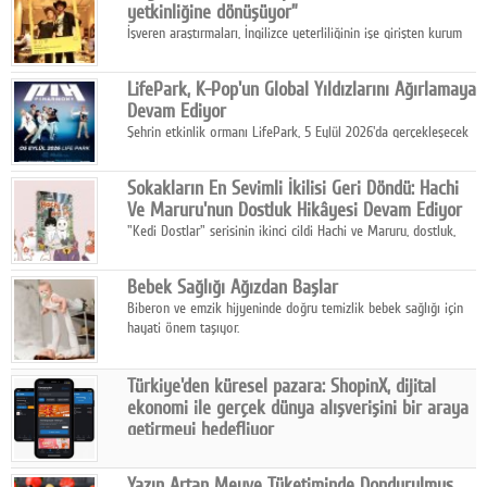
yetkinliğine dönüşüyor”
İşveren araştırmaları, İngilizce yeterliliğinin işe girişten kurum
içi gelişime kadar daha sistemli biçimde değerlendirildiğini
gösteriyor.
LifePark, K-Pop'un Global Yıldızlarını Ağırlamaya
Devam Ediyor
Şehrin etkinlik ormanı LifePark, 5 Eylül 2026'da gerçekleşecek
K-Pop Festivali 3 ile bir kez daha İstanbul'u dünya K-Pop
haritasında önemli bir destinasyon haline getirmeye
Sokakların En Sevimli İkilisi Geri Döndü: Hachi
hazırlanıyor.
Ve Maruru'nun Dostluk Hikâyesi Devam Ediyor
"Kedi Dostlar" serisinin ikinci cildi Hachi ve Maruru, dostluk,
dayanışma ve umudun iç ısıtan hikâyesini bu kez kış
mevsiminin zorlu koşulları eşliğinde anlatıyor.
Bebek Sağlığı Ağızdan Başlar
Biberon ve emzik hijyeninde doğru temizlik bebek sağlığı için
hayati önem taşıyor.
Türkiye'den küresel pazara: ShopinX, dijital
ekonomi ile gerçek dünya alışverişini bir araya
getirmeyi hedefliyor
Türkiye'de geliştirilen teknoloji girişimi ShopinX, dijital
ekonomi ile gerçek dünya alışveriş deneyimi arasında köprü
Yazın Artan Meyve Tüketiminde Dondurulmuş