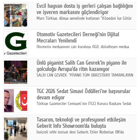
Evcil hayvan dostu iş yerleri çalışan bağlılığını
Facebook
ve işveren markasını güçlendiriyor
Mars Türkiye, dünya genelinde kutlanan "Köpeğini İşe Götür
Diziler
Haftası" kapsamında, evcil hayvan dostu iş yeri uygulamalarının
çalışan bağlılığı, iyi olma hali ve işveren markası üzerindeki
Karikatür
Otomotiv Gazetecileri Derneği'nin Dijital
etkisine dikkat çekti.
Mecraları Yenilendi
Youtube
Otomotiv medyasının çatı kuruluşu OGD, dijitalleşen medya
dünyasına uyum sağlama ve iletişim ağını güçlendirme
hedefiyle internet sitesini ve sosyal medya kanallarını yeniledi.
Polemik
Ünlü piyanist Salih Can Gevrek'in piyano ile
yolculuğu Avrupa'da ritm kazanıyor
Reklam
SALİH CAN GEVREK: “PİYANO TÜM ORKESTRAYI TAMAMLAYAN
BİR ENSTRÜMAN OLARAK BAŞLIBAŞINA BİR ORKESTRA GİBİ
Yazarlar
ETKİ YARATIYOR"
TGC 2026 Sedat Simavi Ödülleri'ne başvurular
devam ediyor
Künye
Türkiye Gazeteciler Cemiyeti'nin (TGC) Kurucu Başkanı Sedat
Simavi adına 50 yıldır verilen ödüllere başvurular devam ediyor.
SOSYAL MEDYA
Tasarım, teknoloji ve profesyonel etkileşim
Facebook
Geberit Info Showroom'da buluştu
İsviçreli sıhhi tesisat devi Geberit; Etiler Nisbetiye ON'da
Twitter
konumlanan Info Showroom'unda Cosentino ve Smeg iş