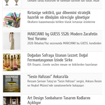
Osmanlı saray kültürüne ve hanedan tarihine ışık tutan, müze
koleksiyonlarıyla yarışacak nitelikteki 150 seçkin eser, 16
Ağustos'ta Arthill Müzecilik'in düzenleyeceği özel müzayedede
Kırtasiye sektörü, yaz dönemini stratejik
koleksiyonerlerle buluşuyor
hazırlık ve dönüşüm süreciyle yönetiyor
Okulların kapanmasıyla birlikte klasik kırtasiye ürünlerine
yönelik talepte azalma yaşansa da sektör yaz aylarını hobi,
sanat ve eğitici aktivite ürünleriyle dinamik bir biçimde
MARCIANO by GUESS SS26: Modern Zarafetin
geçiriyor.
Yeni Yorumu
2026 İlkbahar/Yaz sezonunda MARCIANO by GUESS, kendinden
emin bir duruşu modern bir çekicilik anlayışıyla buluşturuyor.
Doğadan Sofraya Uzanan Lezzet: Doğal
Fermantasyonun İzinde Sirke
İDA Organic, özenle seçilen meyve ve bitkilerden hazırlanan
sirke çeşitleriyle geleneksel lezzet kültürünü bugünün
sofralarına taşıyor.
"Sesin Hafızası" Ankara'da
Ressam Şerivan Tutuş'un “Sesin Hafızası” sergisi, Ankara Resim
ve Heykel Müzesi'nde sanatseverlerle buluşuyor.
Art Design Sonbaharın Tasarım Kodlarını
Açıklıyor