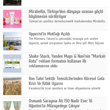
ailesinin yeni nesil teknolojilerle donatılmış son modeli VRV
kontrol ünitesi Madoka Plus Türkiye'de satışa sunuldu.
Mirabellix, Türkiye'den dünyaya uzanan güçlü
büyümesini sürdürüyor
Türkiye'nin yenilikçi dermokozmetik markalarından Mirabellix,
yüksek kalite standartlarında geliştirdiği cilt ve saç bakım
ürünleriyle hem yurt içinde hem de uluslararası pazarlarda
Upperist'in Mutfağı Açıldı
büyümesini sürdürüyor.
The Marmara Taksim'in çatısındaki terasıyla çok sevilen
Upperist, yemek programını Spelta ve Okra şefi Mert Yalçıner
ile başlatıyor.
Shake Shack, Yandex Maps & Navi'nin “Markalı
Rota” reklam formatını kullanan ilk
reklamveren oldu
Shake Shack, fiziksel restoranlarındaki ziyaretçi sayısını
artırmak amacıyla Cereyan Medya ve Yandex Ads iş birliğiyle
Rus Tahıl Sektör Temsilcilerinden Küresel Gıda
Yandex Maps & Navi'nin yeni "Markalı Rota" reklam formatını
Krizi Ve Kıtlık Uyarısı
kullanan ilk marka oldu.
Karadeniz'de ticari gemilere ve liman altyapılarına yönelik
artan saldırılar, küresel tahıl piyasalarını alarm durumuna
geçirdi.
Osmanlı Sarayına Ait 150 Nadir Eser 16
Ağustos'ta Müzayedeye Çıkıyor