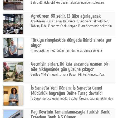
Şehre dönüşle birlikte yaşam alanları yeniden salonların
kalbine kayarken, mobilya sektörünün öncü markası Art Design
sonbaharın tasarım kodlarını açıklıyor.
AgroGreen 80 şehir, 13 ülke ağırlayacak
AgroGreen Bursa Tarım, Hayvancılık, Süt, Sera Teknolojileri,
Tohum, Fide, Fidan ve Canlı Hayvan Fuarı öncesinde sektörün
tüm paydaşları güç birliği yaptı.
Türkiye rinoplastide dünyada ikinci sırada yer
alıyor
Rinoplasti, hem görünüm hem de nefes alma sağlığını
ilgilendiren yönüyle bu alanın en dikkat çeken başlıklarından
biri konumunda.
Geçmişin sırları, iki kıta arasında uzanan bir
aile hikâyesinde gün yüzüne çıkıyor
Seçilay Yıldız'ın yeni romanı Bayan Minty, Princeton'dan
Büyükada'ya, 1960'ların Adana'sından günümüze uzanan çok
katmanlı bir aile hikâyesi anlatıyor.
İş Sanat'ta Yeni Dönem: İş Sanat'ta Genel
Müdürlük bayrağını Defne Turaç devraldı
İş Sanat kurucu genel müdürü Zuhal Üreten, bayrağı ekibinden
Defne Turaç'a devretti.
Pay Devrinin Tamamlanmasıyla Turkish Bank,
Freedom Bank A.Ş Oluyor