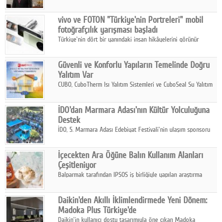
ikinci çeyrek ve ilk yarı finansal sonuçlarını açıkladı. Kocaer
Çelik FAVÖK Marjını %16,1'e yükseltti.
vivo ve FOTON "Türkiye'nin Portreleri" mobil
fotoğrafçılık yarışması başladı
Türkiye'nin dört bir yanındaki insan hikâyelerini görünür
kılmayı amaçlayan yarışma, katılımcıları yaşadıkları coğrafyanın
insanını, kültürünü ve yaşamını portre fotoğraflarıyla
Güvenli ve Konforlu Yapıların Temelinde Doğru
anlatmaya davet ediyor.
Yalıtım Var
CUBO, CuboTherm Isı Yalıtım Sistemleri ve CuboSeal Su Yalıtım
Sistemleri ile yapılara dört mevsim konfor, yüksek dayanıklılık
ve sürdürülebilir çözümler sunuyor.
İDO'dan Marmara Adası'nın Kültür Yolculuğuna
Destek
İDO, 5. Marmara Adası Edebiyat Festivali'nin ulaşım sponsoru
olarak kültür, sanat ve ada turizmine olan katkısını devam
ettiriyor.
İçecekten Ara Öğüne Balın Kullanım Alanları
Çeşitleniyor
Balparmak tarafından IPSOS iş birliğiyle yapılan araştırma
sonuçlarına göre, bal tüketicilerinin yüzde 34'ünün balı çay ve
ıhlamur gibi içeceklerde tercih ettiğini ortaya koyuyor.
Daikin'den Akıllı İklimlendirmede Yeni Dönem:
Madoka Plus Türkiye'de
Daikin'in kullanıcı dostu tasarımıyla öne çıkan Madoka