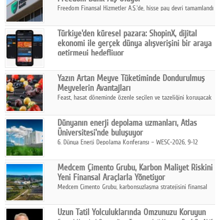
Freedom Finansal Hizmetler A.Ş.'de, hisse pay devri tamamlandı
ve yönetim kurulu belirlendi. Yapılan genel kurul toplantısında
Turkish Bank'ın ticaret unvanının “Freedom Bank A.Ş.” olmasına
Türkiye'den küresel pazara: ShopinX, dijital
karar verildi.
ekonomi ile gerçek dünya alışverişini bir araya
getirmeyi hedefliyor
Türkiye'de geliştirilen teknoloji girişimi ShopinX, dijital
ekonomi ile gerçek dünya alışveriş deneyimi arasında köprü
Yazın Artan Meyve Tüketiminde Dondurulmuş
kurmayı hedefleyen vizyonuyla uluslararası pazarlara açılıyor.
Meyvelerin Avantajları
Feast, hasat döneminde özenle seçilen ve tazeliğini koruyacak
şekilde dondurulan meyve ürünleriyle tüketicilere dört mevsim
pratik, güvenilir ve lezzetli bir alternatif sunuyor.
Dünyanın enerji depolama uzmanları, Atlas
Üniversitesi'nde buluşuyor
6. Dünya Enerji Depolama Konferansı – WESC-2026, 9-12
Ağustos 2026 tarihleri arasında İstanbul Atlas Üniversitesi ev
sahipliğinde gerçekleştirilecek.
Medcem Çimento Grubu, Karbon Maliyet Riskini
Yeni Finansal Araçlarla Yönetiyor
Medcem Çimento Grubu, karbonsuzlaşma stratejisini finansal
risk yönetimi uygulamalarıyla güçlendiren yeni bir adım attı.
Uzun Tatil Yolculuklarında Omzunuzu Koruyun