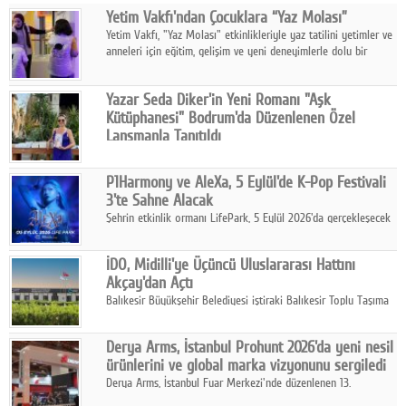
Yetim Vakfı'ndan Çocuklara “Yaz Molası”
Facebook
Yetim Vakfı, "Yaz Molası" etkinlikleriyle yaz tatilini yetimler ve
anneleri için eğitim, gelişim ve yeni deneyimlerle dolu bir
Diziler
programa dönüştürüyor.
Karikatür
Yazar Seda Diker'in Yeni Romanı "Aşk
Kütüphanesi" Bodrum'da Düzenlenen Özel
Youtube
Lansmanla Tanıtıldı
Yazar, Eğitmen, Duygu Simyacısı ve İletişim Mentörü Seda
Diker'in 13. kitabı “Aşk Kütüphanesi” 6 Ağustos'ta Casa dell'Arte
Polemik
P1Harmony ve AleXa, 5 Eylül'de K-Pop Festivali
Bodrum'da düzenlenen özel lansmanla okurlarıyla buluştu.
3'te Sahne Alacak
Reklam
Şehrin etkinlik ormanı LifePark, 5 Eylül 2026'da gerçekleşecek
K-Pop Festivali 3 ile bir kez daha İstanbul'u dünya K-Pop
Yazarlar
haritasında önemli bir destinasyon haline getirmeye
İDO, Midilli'ye Üçüncü Uluslararası Hattını
hazırlanıyor.
Akçay'dan Açtı
Künye
Balıkesir Büyükşehir Belediyesi iştiraki Balıkesir Toplu Taşıma
AŞ ( BTT) ve BADO markası iş birliğiyle hayata geçirilen Akçay-
SOSYAL MEDYA
Midilli hattının resmi açılışı gerçekleştirildi.
Derya Arms, İstanbul Prohunt 2026'da yeni nesil
Facebook
ürünlerini ve global marka vizyonunu sergiledi
Derya Arms, İstanbul Fuar Merkezi'nde düzenlenen 13.
Twitter
Uluslararası İstanbul Prohunt Av, Silah ve Doğa Sporları