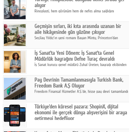
alıyor
Rinoplasti, hem görünüm hem de nefes alma sağlığını
ilgilendiren yönüyle bu alanın en dikkat çeken başlıklarından
biri konumunda.
Geçmişin sırları, iki kıta arasında uzanan bir
aile hikâyesinde gün yüzüne çıkıyor
Seçilay Yıldız'ın yeni romanı Bayan Minty, Princeton'dan
Büyükada'ya, 1960'ların Adana'sından günümüze uzanan çok
katmanlı bir aile hikâyesi anlatıyor.
İş Sanat'ta Yeni Dönem: İş Sanat'ta Genel
Müdürlük bayrağını Defne Turaç devraldı
İş Sanat kurucu genel müdürü Zuhal Üreten, bayrağı ekibinden
Defne Turaç'a devretti.
Pay Devrinin Tamamlanmasıyla Turkish Bank,
Freedom Bank A.Ş Oluyor
Freedom Finansal Hizmetler A.Ş.'de, hisse pay devri tamamlandı
ve yönetim kurulu belirlendi. Yapılan genel kurul toplantısında
Turkish Bank'ın ticaret unvanının “Freedom Bank A.Ş.” olmasına
Türkiye'den küresel pazara: ShopinX, dijital
karar verildi.
ekonomi ile gerçek dünya alışverişini bir araya
getirmeyi hedefliyor
Türkiye'de geliştirilen teknoloji girişimi ShopinX, dijital
ekonomi ile gerçek dünya alışveriş deneyimi arasında köprü