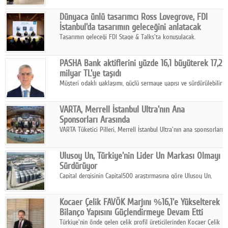
ortaklığıyla özel bir davete ev sahipliği yaptı.
Dünyaca ünlü tasarımcı Ross Lovegrove, FDI
İstanbul'da tasarımın geleceğini anlatacak
Tasarımın geleceği FDI Stage & Talks'ta konuşulacak.
PASHA Bank aktiflerini yüzde 16,1 büyüterek 17,2
milyar TL'ye taşıdı
Müşteri odaklı yaklaşımı, güçlü sermaye yapısı ve sürdürülebilir
büyüme stratejisiyle faaliyetlerini sürdüren PASHA Bank, 2026
yılının ilk yarısında güçlü finansal performansını korudu.
VARTA, Merrell İstanbul Ultra'nın Ana
Sponsorları Arasında
VARTA Tüketici Pilleri, Merrell İstanbul Ultra'nın ana sponsorları
arasında yer alarak sporun, performansın ve aktif yaşamın
enerjisine güç katıyor.
Ulusoy Un, Türkiye'nin Lider Un Markası Olmayı
Sürdürüyor
Capital dergisinin Capital500 araştırmasına göre Ulusoy Un,
2025 yılında gerçekleştirdiği 66 milyar 937 milyon TL satış
hasılatıyla Türkiye'nin en büyük 83. firması oldu.
Kocaer Çelik FAVÖK Marjını %16,1'e Yükselterek
Bilanço Yapısını Güçlendirmeye Devam Etti
Türkiye'nin önde gelen çelik profil üreticilerinden Kocaer Çelik