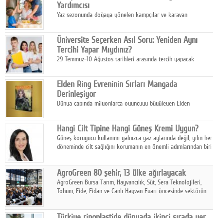
Yardımcısı
Yaz sezonunda doğaya yönelen kampçılar ve karavan
tutkunları, bulaşıklar için sıcak suya ihtiyaç duymadan güçlü
temizlik sağlayan, çevreye duyarlı bitkisel içerikli ürünleri tercih
Üniversite Seçerken Asıl Soru: Yeniden Aynı
ediyor.
Tercihi Yapar Mıydınız?
29 Temmuz-10 Ağustos tarihleri arasında tercih yapacak
milyonlarca üniversite adayı için en kritik karar süreci başladı.
Elden Ring Evreninin Sırları Mangada
Derinleşiyor
Dünya çapında milyonlarca oyuncuyu büyüleyen Elden
Ring evreni, resmi manga serisi Altın Ağaç'a Yolculuk ile mizahı,
aksiyonu ve karanlık fantastik atmosferi bir araya getirmeyi
Hangi Cilt Tipine Hangi Güneş Kremi Uygun?
sürdürüyor.
Güneş koruyucu kullanımı yalnızca yaz aylarında değil, yılın her
döneminde cilt sağlığını korumanın en önemli adımlarından biri
olarak öne çıkıyor.
AgroGreen 80 şehir, 13 ülke ağırlayacak
AgroGreen Bursa Tarım, Hayvancılık, Süt, Sera Teknolojileri,
Tohum, Fide, Fidan ve Canlı Hayvan Fuarı öncesinde sektörün
tüm paydaşları güç birliği yaptı.
Türkiye rinoplastide dünyada ikinci sırada yer