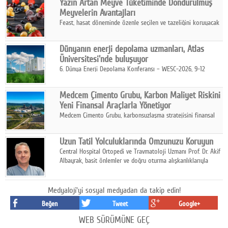
Yazın Artan Meyve Tüketiminde Dondurulmuş
kurmayı hedefleyen vizyonuyla uluslararası pazarlara açılıyor.
Meyvelerin Avantajları
Feast, hasat döneminde özenle seçilen ve tazeliğini koruyacak
şekilde dondurulan meyve ürünleriyle tüketicilere dört mevsim
pratik, güvenilir ve lezzetli bir alternatif sunuyor.
Dünyanın enerji depolama uzmanları, Atlas
Üniversitesi'nde buluşuyor
6. Dünya Enerji Depolama Konferansı – WESC-2026, 9-12
Ağustos 2026 tarihleri arasında İstanbul Atlas Üniversitesi ev
sahipliğinde gerçekleştirilecek.
Medcem Çimento Grubu, Karbon Maliyet Riskini
Yeni Finansal Araçlarla Yönetiyor
Medcem Çimento Grubu, karbonsuzlaşma stratejisini finansal
risk yönetimi uygulamalarıyla güçlendiren yeni bir adım attı.
Uzun Tatil Yolculuklarında Omzunuzu Koruyun
Central Hospital Ortopedi ve Travmatoloji Uzmanı Prof. Dr. Akif
Albayrak, basit önlemler ve doğru oturma alışkanlıklarıyla
yolculukların çok daha konforlu geçirilebileceğini belirtiyor.
Medyaloji'yi sosyal medyadan da takip edin!
Beğen
Tweet
Google+
WEB SÜRÜMÜNE GEÇ