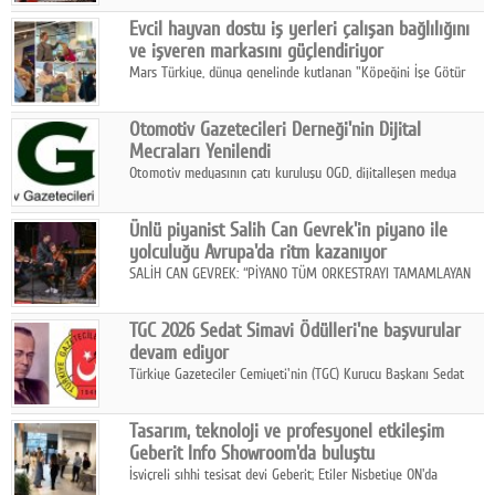
Fuarı'nda sektör profesyonelleri, iş ortakları, bayiler ve son
Google Plus
Evcil hayvan dostu iş yerleri çalışan bağlılığını
kullanıcılarla bir araya geldi.
ve işveren markasını güçlendiriyor
© 2026 TÜM HAKLARI SAKLIDIR
Mars Türkiye, dünya genelinde kutlanan "Köpeğini İşe Götür
Haftası" kapsamında, evcil hayvan dostu iş yeri uygulamalarının
çalışan bağlılığı, iyi olma hali ve işveren markası üzerindeki
Otomotiv Gazetecileri Derneği'nin Dijital
etkisine dikkat çekti.
Mecraları Yenilendi
Otomotiv medyasının çatı kuruluşu OGD, dijitalleşen medya
dünyasına uyum sağlama ve iletişim ağını güçlendirme
hedefiyle internet sitesini ve sosyal medya kanallarını yeniledi.
Ünlü piyanist Salih Can Gevrek'in piyano ile
yolculuğu Avrupa'da ritm kazanıyor
SALİH CAN GEVREK: “PİYANO TÜM ORKESTRAYI TAMAMLAYAN
BİR ENSTRÜMAN OLARAK BAŞLIBAŞINA BİR ORKESTRA GİBİ
ETKİ YARATIYOR"
TGC 2026 Sedat Simavi Ödülleri'ne başvurular
devam ediyor
Türkiye Gazeteciler Cemiyeti'nin (TGC) Kurucu Başkanı Sedat
Simavi adına 50 yıldır verilen ödüllere başvurular devam ediyor.
Tasarım, teknoloji ve profesyonel etkileşim
Geberit Info Showroom'da buluştu
İsviçreli sıhhi tesisat devi Geberit; Etiler Nisbetiye ON'da
konumlanan Info Showroom'unda Cosentino ve Smeg iş