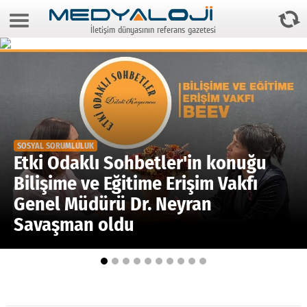
7 Ağustos 2026 23:03:35
İletişim dünyasının referans gazetesi
Anasayfa
Foto Galeri
Video Galeri
Gazeteler
SOSYAL SORUMLULUK
Medya
Etki Odaklı Sohbetler'in konuğu
Bilişime ve Eğitime Erişim Vakfı
Reyting-tiraj
Genel Müdürü Dr. Neyran
Teknoloji
Savaşman oldu
Televizyon
Dünya
Pr