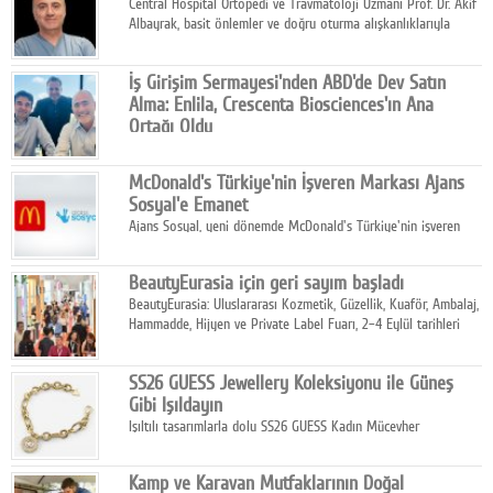
Central Hospital Ortopedi ve Travmatoloji Uzmanı Prof. Dr. Akif
Albayrak, basit önlemler ve doğru oturma alışkanlıklarıyla
yolculukların çok daha konforlu geçirilebileceğini belirtiyor.
İş Girişim Sermayesi'nden ABD'de Dev Satın
Alma: Enlila, Crescenta Biosciences'ın Ana
Ortağı Oldu
İş Girişim Sermayesi, biyoteknoloji alanındaki büyüme
stratejisini uluslararası ölçeğe taşıyan satın alma hamlesini
McDonald's Türkiye'nin İşveren Markası Ajans
tamamladı.
Sosyal'e Emanet
Ajans Sosyal, yeni dönemde McDonald's Türkiye'nin işveren
markası iletişim stratejisini oluşturacak.
BeautyEurasia için geri sayım başladı
BeautyEurasia: Uluslararası Kozmetik, Güzellik, Kuaför, Ambalaj,
Hammadde, Hijyen ve Private Label Fuarı, 2–4 Eylül tarihleri
arasında düzenlenecek.
SS26 GUESS Jewellery Koleksiyonu ile Güneş
Gibi Işıldayın
Işıltılı tasarımlarla dolu SS26 GUESS Kadın Mücevher
Koleksiyonu, yaz gardıroplarına modern lüksün zarif
dokunuşunu taşıyor.
Kamp ve Karavan Mutfaklarının Doğal