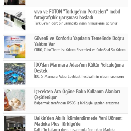
ikinci çeyrek ve ilk yarı finansal sonuçlarını açıkladı. Kocaer
Çelik FAVÖK Marjını %16,1'e yükseltti.
vivo ve FOTON "Türkiye'nin Portreleri" mobil
fotoğrafçılık yarışması başladı
Türkiye'nin dört bir yanındaki insan hikâyelerini görünür
kılmayı amaçlayan yarışma, katılımcıları yaşadıkları coğrafyanın
insanını, kültürünü ve yaşamını portre fotoğraflarıyla
Güvenli ve Konforlu Yapıların Temelinde Doğru
anlatmaya davet ediyor.
Yalıtım Var
CUBO, CuboTherm Isı Yalıtım Sistemleri ve CuboSeal Su Yalıtım
Sistemleri ile yapılara dört mevsim konfor, yüksek dayanıklılık
ve sürdürülebilir çözümler sunuyor.
İDO'dan Marmara Adası'nın Kültür Yolculuğuna
Destek
İDO, 5. Marmara Adası Edebiyat Festivali'nin ulaşım sponsoru
olarak kültür, sanat ve ada turizmine olan katkısını devam
ettiriyor.
İçecekten Ara Öğüne Balın Kullanım Alanları
Çeşitleniyor
Balparmak tarafından IPSOS iş birliğiyle yapılan araştırma
sonuçlarına göre, bal tüketicilerinin yüzde 34'ünün balı çay ve
ıhlamur gibi içeceklerde tercih ettiğini ortaya koyuyor.
Daikin'den Akıllı İklimlendirmede Yeni Dönem:
Madoka Plus Türkiye'de
Daikin'in kullanıcı dostu tasarımıyla öne çıkan Madoka