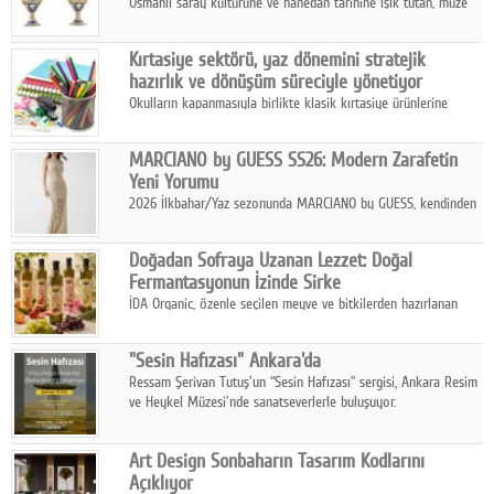
Osmanlı saray kültürüne ve hanedan tarihine ışık tutan, müze
koleksiyonlarıyla yarışacak nitelikteki 150 seçkin eser, 16
Ağustos'ta Arthill Müzecilik'in düzenleyeceği özel müzayedede
Kırtasiye sektörü, yaz dönemini stratejik
koleksiyonerlerle buluşuyor
hazırlık ve dönüşüm süreciyle yönetiyor
Okulların kapanmasıyla birlikte klasik kırtasiye ürünlerine
yönelik talepte azalma yaşansa da sektör yaz aylarını hobi,
sanat ve eğitici aktivite ürünleriyle dinamik bir biçimde
MARCIANO by GUESS SS26: Modern Zarafetin
geçiriyor.
Yeni Yorumu
2026 İlkbahar/Yaz sezonunda MARCIANO by GUESS, kendinden
emin bir duruşu modern bir çekicilik anlayışıyla buluşturuyor.
Doğadan Sofraya Uzanan Lezzet: Doğal
Fermantasyonun İzinde Sirke
İDA Organic, özenle seçilen meyve ve bitkilerden hazırlanan
sirke çeşitleriyle geleneksel lezzet kültürünü bugünün
sofralarına taşıyor.
"Sesin Hafızası" Ankara'da
Ressam Şerivan Tutuş'un “Sesin Hafızası” sergisi, Ankara Resim
ve Heykel Müzesi'nde sanatseverlerle buluşuyor.
Art Design Sonbaharın Tasarım Kodlarını
Açıklıyor