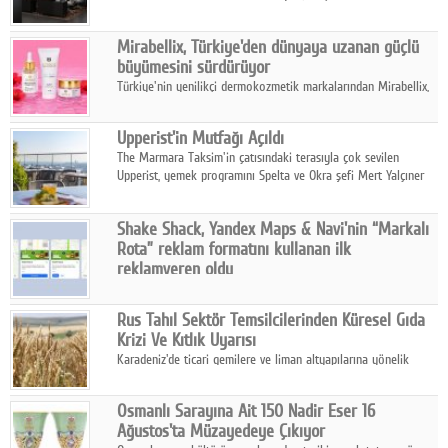
ailesinin yeni nesil teknolojilerle donatılmış son modeli VRV
kontrol ünitesi Madoka Plus Türkiye'de satışa sunuldu.
Mirabellix, Türkiye'den dünyaya uzanan güçlü
büyümesini sürdürüyor
Türkiye'nin yenilikçi dermokozmetik markalarından Mirabellix,
yüksek kalite standartlarında geliştirdiği cilt ve saç bakım
ürünleriyle hem yurt içinde hem de uluslararası pazarlarda
Upperist'in Mutfağı Açıldı
büyümesini sürdürüyor.
The Marmara Taksim'in çatısındaki terasıyla çok sevilen
Upperist, yemek programını Spelta ve Okra şefi Mert Yalçıner
ile başlatıyor.
Shake Shack, Yandex Maps & Navi'nin “Markalı
Rota” reklam formatını kullanan ilk
reklamveren oldu
Shake Shack, fiziksel restoranlarındaki ziyaretçi sayısını
artırmak amacıyla Cereyan Medya ve Yandex Ads iş birliğiyle
Rus Tahıl Sektör Temsilcilerinden Küresel Gıda
Yandex Maps & Navi'nin yeni "Markalı Rota" reklam formatını
Krizi Ve Kıtlık Uyarısı
kullanan ilk marka oldu.
Karadeniz'de ticari gemilere ve liman altyapılarına yönelik
artan saldırılar, küresel tahıl piyasalarını alarm durumuna
geçirdi.
Osmanlı Sarayına Ait 150 Nadir Eser 16
Ağustos'ta Müzayedeye Çıkıyor