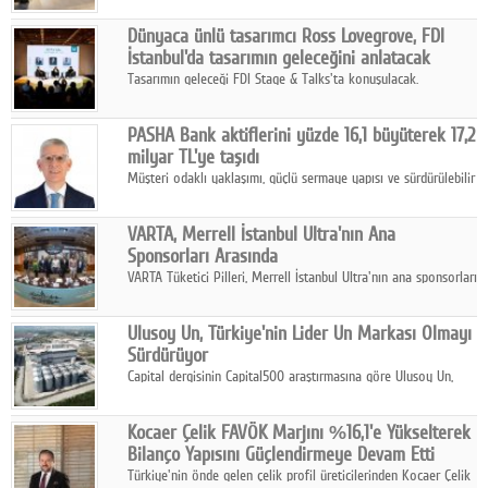
ortaklığıyla özel bir davete ev sahipliği yaptı.
Dünyaca ünlü tasarımcı Ross Lovegrove, FDI
İstanbul'da tasarımın geleceğini anlatacak
Tasarımın geleceği FDI Stage & Talks'ta konuşulacak.
PASHA Bank aktiflerini yüzde 16,1 büyüterek 17,2
milyar TL'ye taşıdı
Müşteri odaklı yaklaşımı, güçlü sermaye yapısı ve sürdürülebilir
büyüme stratejisiyle faaliyetlerini sürdüren PASHA Bank, 2026
yılının ilk yarısında güçlü finansal performansını korudu.
VARTA, Merrell İstanbul Ultra'nın Ana
Sponsorları Arasında
VARTA Tüketici Pilleri, Merrell İstanbul Ultra'nın ana sponsorları
arasında yer alarak sporun, performansın ve aktif yaşamın
enerjisine güç katıyor.
Ulusoy Un, Türkiye'nin Lider Un Markası Olmayı
Sürdürüyor
Capital dergisinin Capital500 araştırmasına göre Ulusoy Un,
2025 yılında gerçekleştirdiği 66 milyar 937 milyon TL satış
hasılatıyla Türkiye'nin en büyük 83. firması oldu.
Kocaer Çelik FAVÖK Marjını %16,1'e Yükselterek
Bilanço Yapısını Güçlendirmeye Devam Etti
Türkiye'nin önde gelen çelik profil üreticilerinden Kocaer Çelik