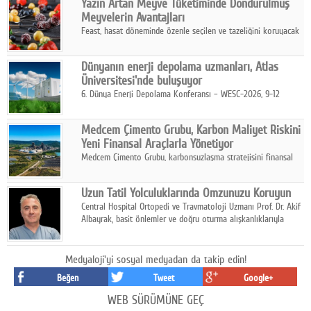
Yazın Artan Meyve Tüketiminde Dondurulmuş
kurmayı hedefleyen vizyonuyla uluslararası pazarlara açılıyor.
Meyvelerin Avantajları
Feast, hasat döneminde özenle seçilen ve tazeliğini koruyacak
şekilde dondurulan meyve ürünleriyle tüketicilere dört mevsim
pratik, güvenilir ve lezzetli bir alternatif sunuyor.
Dünyanın enerji depolama uzmanları, Atlas
Üniversitesi'nde buluşuyor
6. Dünya Enerji Depolama Konferansı – WESC-2026, 9-12
Ağustos 2026 tarihleri arasında İstanbul Atlas Üniversitesi ev
sahipliğinde gerçekleştirilecek.
Medcem Çimento Grubu, Karbon Maliyet Riskini
Yeni Finansal Araçlarla Yönetiyor
Medcem Çimento Grubu, karbonsuzlaşma stratejisini finansal
risk yönetimi uygulamalarıyla güçlendiren yeni bir adım attı.
Uzun Tatil Yolculuklarında Omzunuzu Koruyun
Central Hospital Ortopedi ve Travmatoloji Uzmanı Prof. Dr. Akif
Albayrak, basit önlemler ve doğru oturma alışkanlıklarıyla
yolculukların çok daha konforlu geçirilebileceğini belirtiyor.
Medyaloji'yi sosyal medyadan da takip edin!
Beğen
Tweet
Google+
WEB SÜRÜMÜNE GEÇ