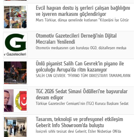
Fuarı'nda sektör profesyonelleri, iş ortakları, bayiler ve son
Google Plus
Evcil hayvan dostu iş yerleri çalışan bağlılığını
kullanıcılarla bir araya geldi.
ve işveren markasını güçlendiriyor
© 2026 TÜM HAKLARI SAKLIDIR
Mars Türkiye, dünya genelinde kutlanan "Köpeğini İşe Götür
Haftası" kapsamında, evcil hayvan dostu iş yeri uygulamalarının
çalışan bağlılığı, iyi olma hali ve işveren markası üzerindeki
Otomotiv Gazetecileri Derneği'nin Dijital
etkisine dikkat çekti.
Mecraları Yenilendi
Otomotiv medyasının çatı kuruluşu OGD, dijitalleşen medya
dünyasına uyum sağlama ve iletişim ağını güçlendirme
hedefiyle internet sitesini ve sosyal medya kanallarını yeniledi.
Ünlü piyanist Salih Can Gevrek'in piyano ile
yolculuğu Avrupa'da ritm kazanıyor
SALİH CAN GEVREK: “PİYANO TÜM ORKESTRAYI TAMAMLAYAN
BİR ENSTRÜMAN OLARAK BAŞLIBAŞINA BİR ORKESTRA GİBİ
ETKİ YARATIYOR"
TGC 2026 Sedat Simavi Ödülleri'ne başvurular
devam ediyor
Türkiye Gazeteciler Cemiyeti'nin (TGC) Kurucu Başkanı Sedat
Simavi adına 50 yıldır verilen ödüllere başvurular devam ediyor.
Tasarım, teknoloji ve profesyonel etkileşim
Geberit Info Showroom'da buluştu
İsviçreli sıhhi tesisat devi Geberit; Etiler Nisbetiye ON'da
konumlanan Info Showroom'unda Cosentino ve Smeg iş