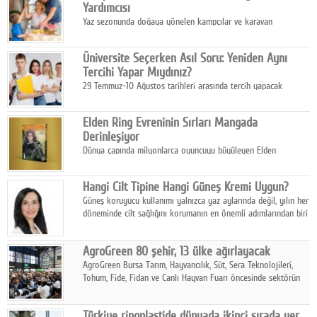
Yardımcısı
Yaz sezonunda doğaya yönelen kampçılar ve karavan
tutkunları, bulaşıklar için sıcak suya ihtiyaç duymadan güçlü
temizlik sağlayan, çevreye duyarlı bitkisel içerikli ürünleri tercih
Üniversite Seçerken Asıl Soru: Yeniden Aynı
ediyor.
Tercihi Yapar Mıydınız?
29 Temmuz-10 Ağustos tarihleri arasında tercih yapacak
milyonlarca üniversite adayı için en kritik karar süreci başladı.
Elden Ring Evreninin Sırları Mangada
Derinleşiyor
Dünya çapında milyonlarca oyuncuyu büyüleyen Elden
Ring evreni, resmi manga serisi Altın Ağaç'a Yolculuk ile mizahı,
aksiyonu ve karanlık fantastik atmosferi bir araya getirmeyi
Hangi Cilt Tipine Hangi Güneş Kremi Uygun?
sürdürüyor.
Güneş koruyucu kullanımı yalnızca yaz aylarında değil, yılın her
döneminde cilt sağlığını korumanın en önemli adımlarından biri
olarak öne çıkıyor.
AgroGreen 80 şehir, 13 ülke ağırlayacak
AgroGreen Bursa Tarım, Hayvancılık, Süt, Sera Teknolojileri,
Tohum, Fide, Fidan ve Canlı Hayvan Fuarı öncesinde sektörün
tüm paydaşları güç birliği yaptı.
Türkiye rinoplastide dünyada ikinci sırada yer