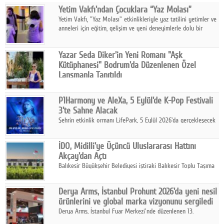
Yetim Vakfı'ndan Çocuklara “Yaz Molası”
Facebook
Yetim Vakfı, "Yaz Molası" etkinlikleriyle yaz tatilini yetimler ve
anneleri için eğitim, gelişim ve yeni deneyimlerle dolu bir
Diziler
programa dönüştürüyor.
Karikatür
Yazar Seda Diker'in Yeni Romanı "Aşk
Kütüphanesi" Bodrum'da Düzenlenen Özel
Youtube
Lansmanla Tanıtıldı
Yazar, Eğitmen, Duygu Simyacısı ve İletişim Mentörü Seda
Diker'in 13. kitabı “Aşk Kütüphanesi” 6 Ağustos'ta Casa dell'Arte
Polemik
P1Harmony ve AleXa, 5 Eylül'de K-Pop Festivali
Bodrum'da düzenlenen özel lansmanla okurlarıyla buluştu.
3'te Sahne Alacak
Reklam
Şehrin etkinlik ormanı LifePark, 5 Eylül 2026'da gerçekleşecek
K-Pop Festivali 3 ile bir kez daha İstanbul'u dünya K-Pop
Yazarlar
haritasında önemli bir destinasyon haline getirmeye
İDO, Midilli'ye Üçüncü Uluslararası Hattını
hazırlanıyor.
Akçay'dan Açtı
Künye
Balıkesir Büyükşehir Belediyesi iştiraki Balıkesir Toplu Taşıma
AŞ ( BTT) ve BADO markası iş birliğiyle hayata geçirilen Akçay-
SOSYAL MEDYA
Midilli hattının resmi açılışı gerçekleştirildi.
Derya Arms, İstanbul Prohunt 2026'da yeni nesil
Facebook
ürünlerini ve global marka vizyonunu sergiledi
Derya Arms, İstanbul Fuar Merkezi'nde düzenlenen 13.
Twitter
Uluslararası İstanbul Prohunt Av, Silah ve Doğa Sporları