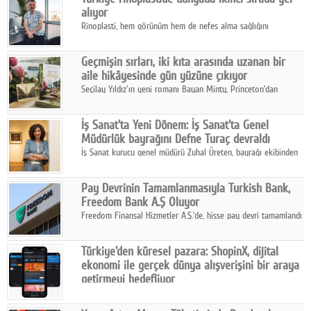
alıyor
Rinoplasti, hem görünüm hem de nefes alma sağlığını
ilgilendiren yönüyle bu alanın en dikkat çeken başlıklarından
biri konumunda.
Geçmişin sırları, iki kıta arasında uzanan bir
aile hikâyesinde gün yüzüne çıkıyor
Seçilay Yıldız'ın yeni romanı Bayan Minty, Princeton'dan
Büyükada'ya, 1960'ların Adana'sından günümüze uzanan çok
katmanlı bir aile hikâyesi anlatıyor.
İş Sanat'ta Yeni Dönem: İş Sanat'ta Genel
Müdürlük bayrağını Defne Turaç devraldı
İş Sanat kurucu genel müdürü Zuhal Üreten, bayrağı ekibinden
Defne Turaç'a devretti.
Pay Devrinin Tamamlanmasıyla Turkish Bank,
Freedom Bank A.Ş Oluyor
Freedom Finansal Hizmetler A.Ş.'de, hisse pay devri tamamlandı
ve yönetim kurulu belirlendi. Yapılan genel kurul toplantısında
Turkish Bank'ın ticaret unvanının “Freedom Bank A.Ş.” olmasına
Türkiye'den küresel pazara: ShopinX, dijital
karar verildi.
ekonomi ile gerçek dünya alışverişini bir araya
getirmeyi hedefliyor
Türkiye'de geliştirilen teknoloji girişimi ShopinX, dijital
ekonomi ile gerçek dünya alışveriş deneyimi arasında köprü