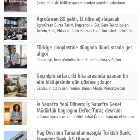
Şehre dönüşle birlikte yaşam alanları yeniden salonların
kalbine kayarken, mobilya sektörünün öncü markası Art Design
sonbaharın tasarım kodlarını açıklıyor.
AgroGreen 80 şehir, 13 ülke ağırlayacak
AgroGreen Bursa Tarım, Hayvancılık, Süt, Sera Teknolojileri,
Tohum, Fide, Fidan ve Canlı Hayvan Fuarı öncesinde sektörün
tüm paydaşları güç birliği yaptı.
Türkiye rinoplastide dünyada ikinci sırada yer
alıyor
Rinoplasti, hem görünüm hem de nefes alma sağlığını
ilgilendiren yönüyle bu alanın en dikkat çeken başlıklarından
biri konumunda.
Geçmişin sırları, iki kıta arasında uzanan bir
aile hikâyesinde gün yüzüne çıkıyor
Seçilay Yıldız'ın yeni romanı Bayan Minty, Princeton'dan
Büyükada'ya, 1960'ların Adana'sından günümüze uzanan çok
katmanlı bir aile hikâyesi anlatıyor.
İş Sanat'ta Yeni Dönem: İş Sanat'ta Genel
Müdürlük bayrağını Defne Turaç devraldı
İş Sanat kurucu genel müdürü Zuhal Üreten, bayrağı ekibinden
Defne Turaç'a devretti.
Pay Devrinin Tamamlanmasıyla Turkish Bank,
Freedom Bank A.Ş Oluyor