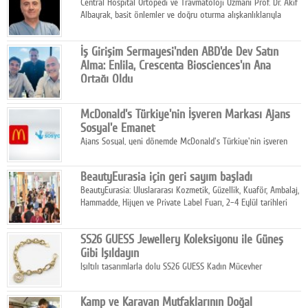
Central Hospital Ortopedi ve Travmatoloji Uzmanı Prof. Dr. Akif
Albayrak, basit önlemler ve doğru oturma alışkanlıklarıyla
yolculukların çok daha konforlu geçirilebileceğini belirtiyor.
İş Girişim Sermayesi'nden ABD'de Dev Satın
Alma: Enlila, Crescenta Biosciences'ın Ana
Ortağı Oldu
İş Girişim Sermayesi, biyoteknoloji alanındaki büyüme
stratejisini uluslararası ölçeğe taşıyan satın alma hamlesini
McDonald's Türkiye'nin İşveren Markası Ajans
tamamladı.
Sosyal'e Emanet
Ajans Sosyal, yeni dönemde McDonald's Türkiye'nin işveren
markası iletişim stratejisini oluşturacak.
BeautyEurasia için geri sayım başladı
BeautyEurasia: Uluslararası Kozmetik, Güzellik, Kuaför, Ambalaj,
Hammadde, Hijyen ve Private Label Fuarı, 2–4 Eylül tarihleri
arasında düzenlenecek.
SS26 GUESS Jewellery Koleksiyonu ile Güneş
Gibi Işıldayın
Işıltılı tasarımlarla dolu SS26 GUESS Kadın Mücevher
Koleksiyonu, yaz gardıroplarına modern lüksün zarif
dokunuşunu taşıyor.
Kamp ve Karavan Mutfaklarının Doğal