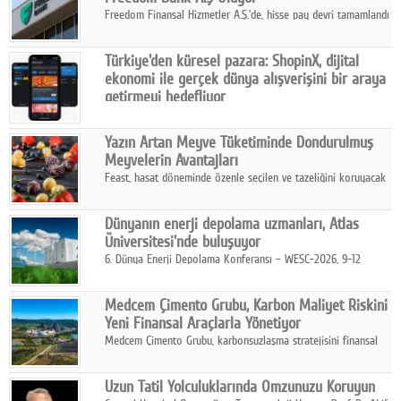
Freedom Finansal Hizmetler A.Ş.'de, hisse pay devri tamamlandı
ve yönetim kurulu belirlendi. Yapılan genel kurul toplantısında
Turkish Bank'ın ticaret unvanının “Freedom Bank A.Ş.” olmasına
Türkiye'den küresel pazara: ShopinX, dijital
karar verildi.
ekonomi ile gerçek dünya alışverişini bir araya
getirmeyi hedefliyor
Türkiye'de geliştirilen teknoloji girişimi ShopinX, dijital
ekonomi ile gerçek dünya alışveriş deneyimi arasında köprü
Yazın Artan Meyve Tüketiminde Dondurulmuş
kurmayı hedefleyen vizyonuyla uluslararası pazarlara açılıyor.
Meyvelerin Avantajları
Feast, hasat döneminde özenle seçilen ve tazeliğini koruyacak
şekilde dondurulan meyve ürünleriyle tüketicilere dört mevsim
pratik, güvenilir ve lezzetli bir alternatif sunuyor.
Dünyanın enerji depolama uzmanları, Atlas
Üniversitesi'nde buluşuyor
6. Dünya Enerji Depolama Konferansı – WESC-2026, 9-12
Ağustos 2026 tarihleri arasında İstanbul Atlas Üniversitesi ev
sahipliğinde gerçekleştirilecek.
Medcem Çimento Grubu, Karbon Maliyet Riskini
Yeni Finansal Araçlarla Yönetiyor
Medcem Çimento Grubu, karbonsuzlaşma stratejisini finansal
risk yönetimi uygulamalarıyla güçlendiren yeni bir adım attı.
Uzun Tatil Yolculuklarında Omzunuzu Koruyun