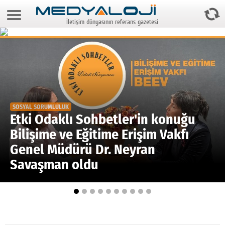
9 Ağustos 2026 8:00:59
İletişim dünyasının referans gazetesi
Anasayfa
Foto Galeri
Video Galeri
Gazeteler
SOSYAL SORUMLULUK
Medya
Etki Odaklı Sohbetler'in konuğu
Bilişime ve Eğitime Erişim Vakfı
Reyting-tiraj
Genel Müdürü Dr. Neyran
Teknoloji
Savaşman oldu
Televizyon
Dünya
Pr