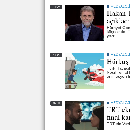
MEDYALOJİ
11:26
Hakan T
açıkladı
Hürriyet Ge
köşesinde, T
yazdı.
MEDYALOJİ
11:22
Hürkuş 
Türk Havacıl
Nesil Temel 
animasyon fi
MEDYALOJİ
09:11
TRT ekr
final kar
TRT'nin Vusla