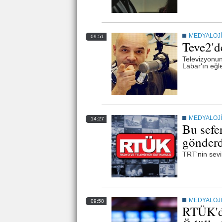
MEDYALOJİ
09:51
Teve2'de
Televizyonun
Labar'ın eğl
MEDYALOJİ
14:27
Bu sefe
gönderd
TRT'nin sevi
MEDYALOJİ
09:58
RTÜK'd