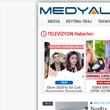
MEDYA
REYTİNG-TİRAJ
TEKNO
TELEVİZYON Haberleri
Ekim 2025'te En Çok
ESRA ERO
Konuşulan Oyuncular
GENÇ KIZI
HAYATINI KU
MEDYALOJİ
09:31
Netflix,