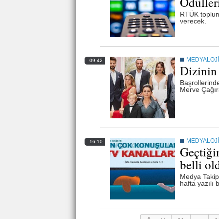
Ödüller
RTÜK toplums
verecek.
MEDYALOJİ
09:42
Dizinin
Başrollerind
Merve Çağıran
MEDYALOJİ
16:10
Geçtiği
belli ol
Medya Takip
hafta yazılı 