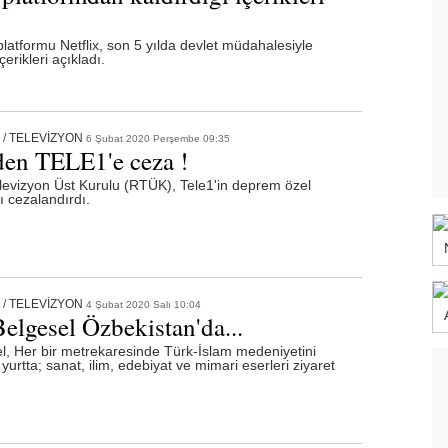
 platformu Netflix, son 5 yılda devlet müdahalesiyle
erikleri açıkladı.
/
TELEVİZYON
6 Şubat 2020 Perşembe 09:35
en TELE1'e ceza !
evizyon Üst Kurulu (RTÜK), Tele1'in deprem özel
ı cezalandırdı.
/
TELEVİZYON
4 Şubat 2020 Salı 10:04
lgesel Özbekistan'da...
, Her bir metrekaresinde Türk-İslam medeniyetini
yurtta; sanat, ilim, edebiyat ve mimari eserleri ziyaret