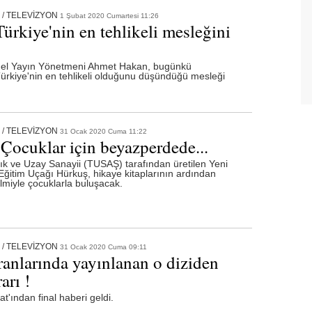
/
TELEVİZYON
1 Şubat 2020 Cumartesi 11:26
ürkiye'nin en tehlikeli mesleğini
nel Yayın Yönetmeni Ahmet Hakan, bugünkü
ürkiye'nin en tehlikeli olduğunu düşündüğü mesleği
/
TELEVİZYON
31 Ocak 2020 Cuma 11:22
Çocuklar için beyazperdede...
ık ve Uzay Sanayii (TUSAŞ) tarafından üretilen Yeni
Eğitim Uçağı Hürkuş, hikaye kitaplarının ardından
lmiyle çocuklarla buluşacak.
/
TELEVİZYON
31 Ocak 2020 Cuma 09:11
anlarında yayınlanan o diziden
arı !
t'ından final haberi geldi.