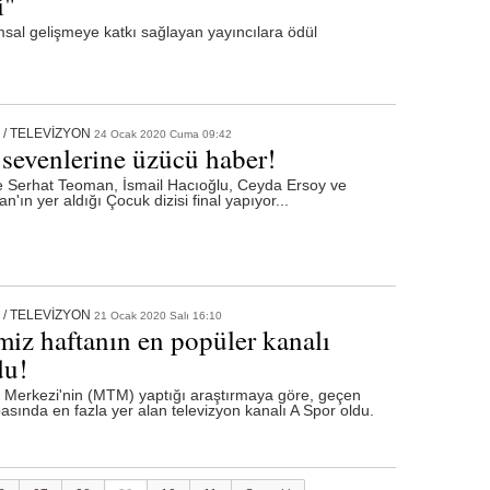
i"
al gelişmeye katkı sağlayan yayıncılara ödül
/
TELEVİZYON
24 Ocak 2020 Cuma 09:42
 sevenlerine üzücü haber!
e Serhat Teoman, İsmail Hacıoğlu, Ceyda Ersoy ve
'ın yer aldığı Çocuk dizisi final yapıyor...
/
TELEVİZYON
21 Ocak 2020 Salı 16:10
miz haftanın en popüler kanalı
du!
 Merkezi'nin (MTM) yaptığı araştırmaya göre, geçen
basında en fazla yer alan televizyon kanalı A Spor oldu.