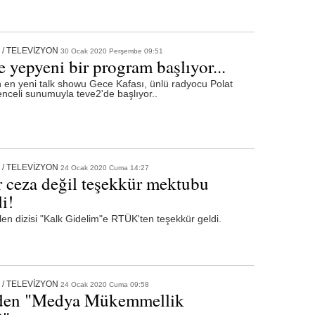
/
TELEVİZYON
30 Ocak 2020 Perşembe 09:51
 yepyeni bir program başlıyor...
 en yeni talk showu Gece Kafası, ünlü radyocu Polat
enceli sunumuyla teve2'de başlıyor..
/
TELEVİZYON
24 Ocak 2020 Cuma 14:27
r ceza değil teşekkür mektubu
i!
len dizisi "Kalk Gidelim"e RTÜK'ten teşekkür geldi.
/
TELEVİZYON
24 Ocak 2020 Cuma 09:58
en "Medya Mükemmellik