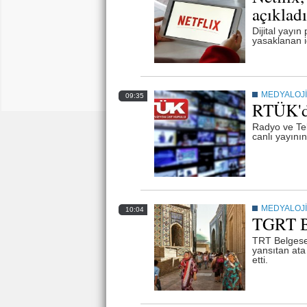
açıkladı
Dijital yayın
yasaklanan iç
MEDYALOJİ
09:35
RTÜK'd
Radyo ve Tel
canlı yayının
MEDYALOJİ
10:04
TGRT Be
TRT Belgesel
yansıtan ata 
etti.