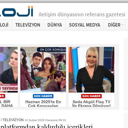
iletişim dünyasının referans gazetesi
LOJİ
TELEVİZYON
DÜNYA
SOSYAL MEDYA
DİĞER
L BİR
Haziran 2025'te En
Seda Akgül Flaş TV
N DAHA
Çok Konuşulan
İle Ekrana Dönüyor!
RTARDI!
Diziler
/
TELEVİZYON
10 Şubat 2020 Pazartesi 09:31
 platformdan kaldırdığı içerikleri