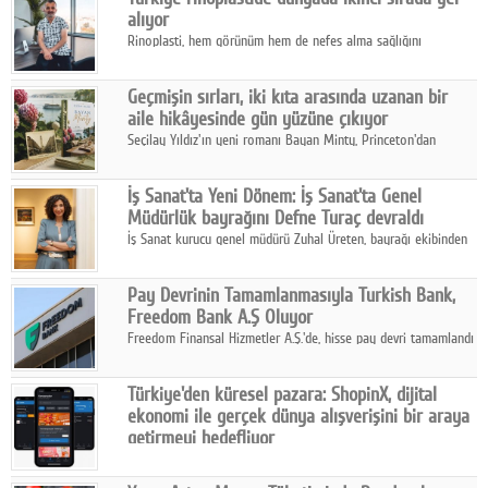
alıyor
Rinoplasti, hem görünüm hem de nefes alma sağlığını
ilgilendiren yönüyle bu alanın en dikkat çeken başlıklarından
biri konumunda.
Geçmişin sırları, iki kıta arasında uzanan bir
aile hikâyesinde gün yüzüne çıkıyor
Seçilay Yıldız'ın yeni romanı Bayan Minty, Princeton'dan
Büyükada'ya, 1960'ların Adana'sından günümüze uzanan çok
katmanlı bir aile hikâyesi anlatıyor.
İş Sanat'ta Yeni Dönem: İş Sanat'ta Genel
Müdürlük bayrağını Defne Turaç devraldı
İş Sanat kurucu genel müdürü Zuhal Üreten, bayrağı ekibinden
Defne Turaç'a devretti.
Pay Devrinin Tamamlanmasıyla Turkish Bank,
Freedom Bank A.Ş Oluyor
Freedom Finansal Hizmetler A.Ş.'de, hisse pay devri tamamlandı
ve yönetim kurulu belirlendi. Yapılan genel kurul toplantısında
Turkish Bank'ın ticaret unvanının “Freedom Bank A.Ş.” olmasına
Türkiye'den küresel pazara: ShopinX, dijital
karar verildi.
ekonomi ile gerçek dünya alışverişini bir araya
getirmeyi hedefliyor
Türkiye'de geliştirilen teknoloji girişimi ShopinX, dijital
ekonomi ile gerçek dünya alışveriş deneyimi arasında köprü