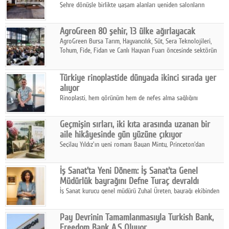
Şehre dönüşle birlikte yaşam alanları yeniden salonların
kalbine kayarken, mobilya sektörünün öncü markası Art Design
sonbaharın tasarım kodlarını açıklıyor.
AgroGreen 80 şehir, 13 ülke ağırlayacak
AgroGreen Bursa Tarım, Hayvancılık, Süt, Sera Teknolojileri,
Tohum, Fide, Fidan ve Canlı Hayvan Fuarı öncesinde sektörün
tüm paydaşları güç birliği yaptı.
Türkiye rinoplastide dünyada ikinci sırada yer
alıyor
Rinoplasti, hem görünüm hem de nefes alma sağlığını
ilgilendiren yönüyle bu alanın en dikkat çeken başlıklarından
biri konumunda.
Geçmişin sırları, iki kıta arasında uzanan bir
aile hikâyesinde gün yüzüne çıkıyor
Seçilay Yıldız'ın yeni romanı Bayan Minty, Princeton'dan
Büyükada'ya, 1960'ların Adana'sından günümüze uzanan çok
katmanlı bir aile hikâyesi anlatıyor.
İş Sanat'ta Yeni Dönem: İş Sanat'ta Genel
Müdürlük bayrağını Defne Turaç devraldı
İş Sanat kurucu genel müdürü Zuhal Üreten, bayrağı ekibinden
Defne Turaç'a devretti.
Pay Devrinin Tamamlanmasıyla Turkish Bank,
Freedom Bank A.Ş Oluyor