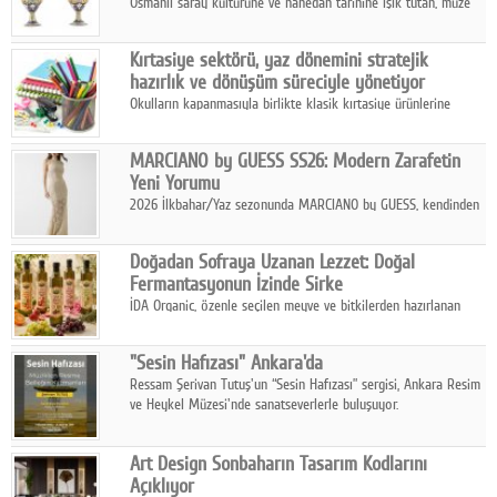
Osmanlı saray kültürüne ve hanedan tarihine ışık tutan, müze
koleksiyonlarıyla yarışacak nitelikteki 150 seçkin eser, 16
Ağustos'ta Arthill Müzecilik'in düzenleyeceği özel müzayedede
Kırtasiye sektörü, yaz dönemini stratejik
koleksiyonerlerle buluşuyor
hazırlık ve dönüşüm süreciyle yönetiyor
Okulların kapanmasıyla birlikte klasik kırtasiye ürünlerine
yönelik talepte azalma yaşansa da sektör yaz aylarını hobi,
sanat ve eğitici aktivite ürünleriyle dinamik bir biçimde
MARCIANO by GUESS SS26: Modern Zarafetin
geçiriyor.
Yeni Yorumu
2026 İlkbahar/Yaz sezonunda MARCIANO by GUESS, kendinden
emin bir duruşu modern bir çekicilik anlayışıyla buluşturuyor.
Doğadan Sofraya Uzanan Lezzet: Doğal
Fermantasyonun İzinde Sirke
İDA Organic, özenle seçilen meyve ve bitkilerden hazırlanan
sirke çeşitleriyle geleneksel lezzet kültürünü bugünün
sofralarına taşıyor.
"Sesin Hafızası" Ankara'da
Ressam Şerivan Tutuş'un “Sesin Hafızası” sergisi, Ankara Resim
ve Heykel Müzesi'nde sanatseverlerle buluşuyor.
Art Design Sonbaharın Tasarım Kodlarını
Açıklıyor