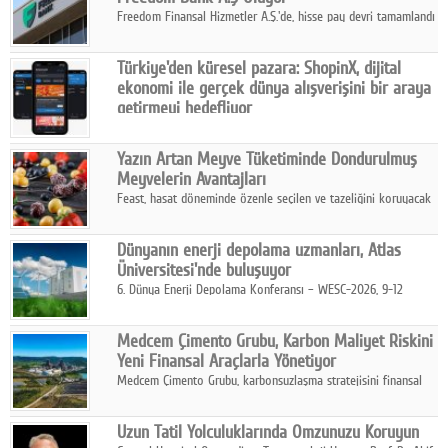
Freedom Finansal Hizmetler A.Ş.'de, hisse pay devri tamamlandı
ve yönetim kurulu belirlendi. Yapılan genel kurul toplantısında
Turkish Bank'ın ticaret unvanının “Freedom Bank A.Ş.” olmasına
Türkiye'den küresel pazara: ShopinX, dijital
karar verildi.
ekonomi ile gerçek dünya alışverişini bir araya
getirmeyi hedefliyor
Türkiye'de geliştirilen teknoloji girişimi ShopinX, dijital
ekonomi ile gerçek dünya alışveriş deneyimi arasında köprü
Yazın Artan Meyve Tüketiminde Dondurulmuş
kurmayı hedefleyen vizyonuyla uluslararası pazarlara açılıyor.
Meyvelerin Avantajları
Feast, hasat döneminde özenle seçilen ve tazeliğini koruyacak
şekilde dondurulan meyve ürünleriyle tüketicilere dört mevsim
pratik, güvenilir ve lezzetli bir alternatif sunuyor.
Dünyanın enerji depolama uzmanları, Atlas
Üniversitesi'nde buluşuyor
6. Dünya Enerji Depolama Konferansı – WESC-2026, 9-12
Ağustos 2026 tarihleri arasında İstanbul Atlas Üniversitesi ev
sahipliğinde gerçekleştirilecek.
Medcem Çimento Grubu, Karbon Maliyet Riskini
Yeni Finansal Araçlarla Yönetiyor
Medcem Çimento Grubu, karbonsuzlaşma stratejisini finansal
risk yönetimi uygulamalarıyla güçlendiren yeni bir adım attı.
Uzun Tatil Yolculuklarında Omzunuzu Koruyun