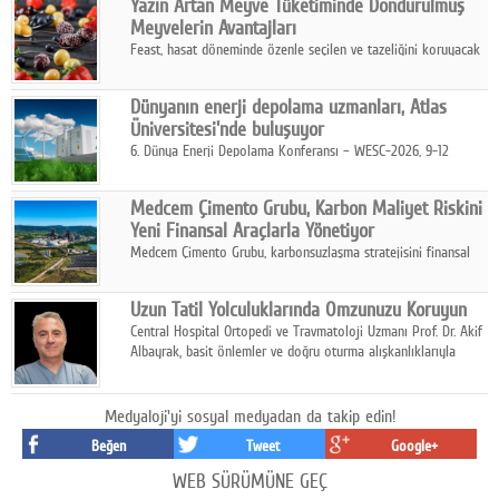
Yazın Artan Meyve Tüketiminde Dondurulmuş
kurmayı hedefleyen vizyonuyla uluslararası pazarlara açılıyor.
Meyvelerin Avantajları
Feast, hasat döneminde özenle seçilen ve tazeliğini koruyacak
şekilde dondurulan meyve ürünleriyle tüketicilere dört mevsim
pratik, güvenilir ve lezzetli bir alternatif sunuyor.
Dünyanın enerji depolama uzmanları, Atlas
Üniversitesi'nde buluşuyor
6. Dünya Enerji Depolama Konferansı – WESC-2026, 9-12
Ağustos 2026 tarihleri arasında İstanbul Atlas Üniversitesi ev
sahipliğinde gerçekleştirilecek.
Medcem Çimento Grubu, Karbon Maliyet Riskini
Yeni Finansal Araçlarla Yönetiyor
Medcem Çimento Grubu, karbonsuzlaşma stratejisini finansal
risk yönetimi uygulamalarıyla güçlendiren yeni bir adım attı.
Uzun Tatil Yolculuklarında Omzunuzu Koruyun
Central Hospital Ortopedi ve Travmatoloji Uzmanı Prof. Dr. Akif
Albayrak, basit önlemler ve doğru oturma alışkanlıklarıyla
yolculukların çok daha konforlu geçirilebileceğini belirtiyor.
Medyaloji'yi sosyal medyadan da takip edin!
Beğen
Tweet
Google+
WEB SÜRÜMÜNE GEÇ