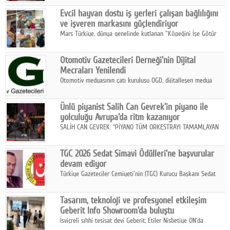
Fuarı'nda sektör profesyonelleri, iş ortakları, bayiler ve son
Google Plus
Evcil hayvan dostu iş yerleri çalışan bağlılığını
kullanıcılarla bir araya geldi.
ve işveren markasını güçlendiriyor
© 2026 TÜM HAKLARI SAKLIDIR
Mars Türkiye, dünya genelinde kutlanan "Köpeğini İşe Götür
Haftası" kapsamında, evcil hayvan dostu iş yeri uygulamalarının
çalışan bağlılığı, iyi olma hali ve işveren markası üzerindeki
Otomotiv Gazetecileri Derneği'nin Dijital
etkisine dikkat çekti.
Mecraları Yenilendi
Otomotiv medyasının çatı kuruluşu OGD, dijitalleşen medya
dünyasına uyum sağlama ve iletişim ağını güçlendirme
hedefiyle internet sitesini ve sosyal medya kanallarını yeniledi.
Ünlü piyanist Salih Can Gevrek'in piyano ile
yolculuğu Avrupa'da ritm kazanıyor
SALİH CAN GEVREK: “PİYANO TÜM ORKESTRAYI TAMAMLAYAN
BİR ENSTRÜMAN OLARAK BAŞLIBAŞINA BİR ORKESTRA GİBİ
ETKİ YARATIYOR"
TGC 2026 Sedat Simavi Ödülleri'ne başvurular
devam ediyor
Türkiye Gazeteciler Cemiyeti'nin (TGC) Kurucu Başkanı Sedat
Simavi adına 50 yıldır verilen ödüllere başvurular devam ediyor.
Tasarım, teknoloji ve profesyonel etkileşim
Geberit Info Showroom'da buluştu
İsviçreli sıhhi tesisat devi Geberit; Etiler Nisbetiye ON'da
konumlanan Info Showroom'unda Cosentino ve Smeg iş