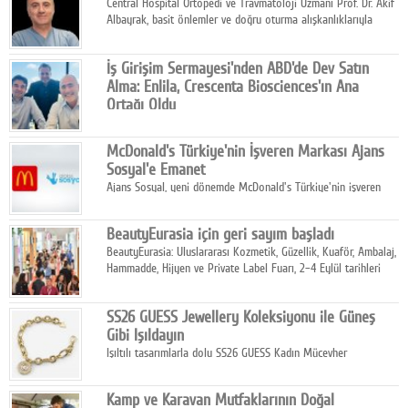
Central Hospital Ortopedi ve Travmatoloji Uzmanı Prof. Dr. Akif
Albayrak, basit önlemler ve doğru oturma alışkanlıklarıyla
yolculukların çok daha konforlu geçirilebileceğini belirtiyor.
İş Girişim Sermayesi'nden ABD'de Dev Satın
Alma: Enlila, Crescenta Biosciences'ın Ana
Ortağı Oldu
İş Girişim Sermayesi, biyoteknoloji alanındaki büyüme
stratejisini uluslararası ölçeğe taşıyan satın alma hamlesini
McDonald's Türkiye'nin İşveren Markası Ajans
tamamladı.
Sosyal'e Emanet
Ajans Sosyal, yeni dönemde McDonald's Türkiye'nin işveren
markası iletişim stratejisini oluşturacak.
BeautyEurasia için geri sayım başladı
BeautyEurasia: Uluslararası Kozmetik, Güzellik, Kuaför, Ambalaj,
Hammadde, Hijyen ve Private Label Fuarı, 2–4 Eylül tarihleri
arasında düzenlenecek.
SS26 GUESS Jewellery Koleksiyonu ile Güneş
Gibi Işıldayın
Işıltılı tasarımlarla dolu SS26 GUESS Kadın Mücevher
Koleksiyonu, yaz gardıroplarına modern lüksün zarif
dokunuşunu taşıyor.
Kamp ve Karavan Mutfaklarının Doğal