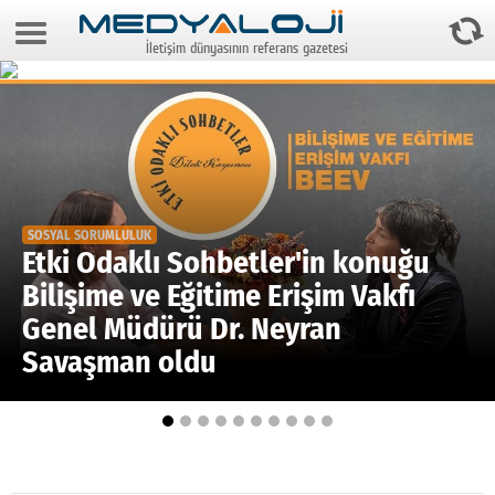
8 Ağustos 2026 7:27:40
İletişim dünyasının referans gazetesi
Anasayfa
Foto Galeri
Video Galeri
Gazeteler
SOSYAL SORUMLULUK
Medya
Etki Odaklı Sohbetler'in konuğu
Bilişime ve Eğitime Erişim Vakfı
Reyting-tiraj
Genel Müdürü Dr. Neyran
Teknoloji
Savaşman oldu
Televizyon
Dünya
Pr