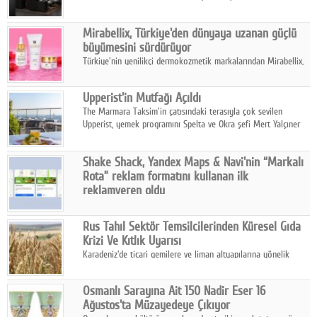
ailesinin yeni nesil teknolojilerle donatılmış son modeli VRV
kontrol ünitesi Madoka Plus Türkiye'de satışa sunuldu.
Mirabellix, Türkiye'den dünyaya uzanan güçlü
büyümesini sürdürüyor
Türkiye'nin yenilikçi dermokozmetik markalarından Mirabellix,
yüksek kalite standartlarında geliştirdiği cilt ve saç bakım
ürünleriyle hem yurt içinde hem de uluslararası pazarlarda
Upperist'in Mutfağı Açıldı
büyümesini sürdürüyor.
The Marmara Taksim'in çatısındaki terasıyla çok sevilen
Upperist, yemek programını Spelta ve Okra şefi Mert Yalçıner
ile başlatıyor.
Shake Shack, Yandex Maps & Navi'nin “Markalı
Rota” reklam formatını kullanan ilk
reklamveren oldu
Shake Shack, fiziksel restoranlarındaki ziyaretçi sayısını
artırmak amacıyla Cereyan Medya ve Yandex Ads iş birliğiyle
Rus Tahıl Sektör Temsilcilerinden Küresel Gıda
Yandex Maps & Navi'nin yeni "Markalı Rota" reklam formatını
Krizi Ve Kıtlık Uyarısı
kullanan ilk marka oldu.
Karadeniz'de ticari gemilere ve liman altyapılarına yönelik
artan saldırılar, küresel tahıl piyasalarını alarm durumuna
geçirdi.
Osmanlı Sarayına Ait 150 Nadir Eser 16
Ağustos'ta Müzayedeye Çıkıyor