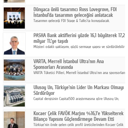
ortaklığıyla özel bir davete ev sahipliği yaptı.
Dünyaca ünlü tasarımcı Ross Lovegrove, FDI
İstanbul'da tasarımın geleceğini anlatacak
Tasarımın geleceği FDI Stage & Talks'ta konuşulacak.
PASHA Bank aktiflerini yüzde 16,1 büyüterek 17,2
milyar TL'ye taşıdı
Müşteri odaklı yaklaşımı, güçlü sermaye yapısı ve sürdürülebilir
büyüme stratejisiyle faaliyetlerini sürdüren PASHA Bank, 2026
yılının ilk yarısında güçlü finansal performansını korudu.
VARTA, Merrell İstanbul Ultra'nın Ana
Sponsorları Arasında
VARTA Tüketici Pilleri, Merrell İstanbul Ultra'nın ana sponsorları
arasında yer alarak sporun, performansın ve aktif yaşamın
enerjisine güç katıyor.
Ulusoy Un, Türkiye'nin Lider Un Markası Olmayı
Sürdürüyor
Capital dergisinin Capital500 araştırmasına göre Ulusoy Un,
2025 yılında gerçekleştirdiği 66 milyar 937 milyon TL satış
hasılatıyla Türkiye'nin en büyük 83. firması oldu.
Kocaer Çelik FAVÖK Marjını %16,1'e Yükselterek
Bilanço Yapısını Güçlendirmeye Devam Etti
Türkiye'nin önde gelen çelik profil üreticilerinden Kocaer Çelik