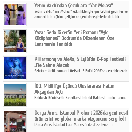
Yetim Vakfı'ndan Çocuklara “Yaz Molası”
Facebook
Yetim Vakfı, "Yaz Molası" etkinlikleriyle yaz tatilini yetimler ve
anneleri için eğitim, gelişim ve yeni deneyimlerle dolu bir
Diziler
programa dönüştürüyor.
Karikatür
Yazar Seda Diker'in Yeni Romanı "Aşk
Kütüphanesi" Bodrum'da Düzenlenen Özel
Youtube
Lansmanla Tanıtıldı
Yazar, Eğitmen, Duygu Simyacısı ve İletişim Mentörü Seda
Diker'in 13. kitabı “Aşk Kütüphanesi” 6 Ağustos'ta Casa dell'Arte
Polemik
P1Harmony ve AleXa, 5 Eylül'de K-Pop Festivali
Bodrum'da düzenlenen özel lansmanla okurlarıyla buluştu.
3'te Sahne Alacak
Reklam
Şehrin etkinlik ormanı LifePark, 5 Eylül 2026'da gerçekleşecek
K-Pop Festivali 3 ile bir kez daha İstanbul'u dünya K-Pop
Yazarlar
haritasında önemli bir destinasyon haline getirmeye
İDO, Midilli'ye Üçüncü Uluslararası Hattını
hazırlanıyor.
Akçay'dan Açtı
Künye
Balıkesir Büyükşehir Belediyesi iştiraki Balıkesir Toplu Taşıma
AŞ ( BTT) ve BADO markası iş birliğiyle hayata geçirilen Akçay-
SOSYAL MEDYA
Midilli hattının resmi açılışı gerçekleştirildi.
Derya Arms, İstanbul Prohunt 2026'da yeni nesil
Facebook
ürünlerini ve global marka vizyonunu sergiledi
Derya Arms, İstanbul Fuar Merkezi'nde düzenlenen 13.
Twitter
Uluslararası İstanbul Prohunt Av, Silah ve Doğa Sporları