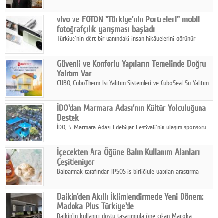
ikinci çeyrek ve ilk yarı finansal sonuçlarını açıkladı. Kocaer
Çelik FAVÖK Marjını %16,1'e yükseltti.
vivo ve FOTON "Türkiye'nin Portreleri" mobil
fotoğrafçılık yarışması başladı
Türkiye'nin dört bir yanındaki insan hikâyelerini görünür
kılmayı amaçlayan yarışma, katılımcıları yaşadıkları coğrafyanın
insanını, kültürünü ve yaşamını portre fotoğraflarıyla
Güvenli ve Konforlu Yapıların Temelinde Doğru
anlatmaya davet ediyor.
Yalıtım Var
CUBO, CuboTherm Isı Yalıtım Sistemleri ve CuboSeal Su Yalıtım
Sistemleri ile yapılara dört mevsim konfor, yüksek dayanıklılık
ve sürdürülebilir çözümler sunuyor.
İDO'dan Marmara Adası'nın Kültür Yolculuğuna
Destek
İDO, 5. Marmara Adası Edebiyat Festivali'nin ulaşım sponsoru
olarak kültür, sanat ve ada turizmine olan katkısını devam
ettiriyor.
İçecekten Ara Öğüne Balın Kullanım Alanları
Çeşitleniyor
Balparmak tarafından IPSOS iş birliğiyle yapılan araştırma
sonuçlarına göre, bal tüketicilerinin yüzde 34'ünün balı çay ve
ıhlamur gibi içeceklerde tercih ettiğini ortaya koyuyor.
Daikin'den Akıllı İklimlendirmede Yeni Dönem:
Madoka Plus Türkiye'de
Daikin'in kullanıcı dostu tasarımıyla öne çıkan Madoka