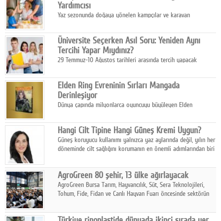
Yardımcısı
Yaz sezonunda doğaya yönelen kampçılar ve karavan
tutkunları, bulaşıklar için sıcak suya ihtiyaç duymadan güçlü
temizlik sağlayan, çevreye duyarlı bitkisel içerikli ürünleri tercih
Üniversite Seçerken Asıl Soru: Yeniden Aynı
ediyor.
Tercihi Yapar Mıydınız?
29 Temmuz-10 Ağustos tarihleri arasında tercih yapacak
milyonlarca üniversite adayı için en kritik karar süreci başladı.
Elden Ring Evreninin Sırları Mangada
Derinleşiyor
Dünya çapında milyonlarca oyuncuyu büyüleyen Elden
Ring evreni, resmi manga serisi Altın Ağaç'a Yolculuk ile mizahı,
aksiyonu ve karanlık fantastik atmosferi bir araya getirmeyi
Hangi Cilt Tipine Hangi Güneş Kremi Uygun?
sürdürüyor.
Güneş koruyucu kullanımı yalnızca yaz aylarında değil, yılın her
döneminde cilt sağlığını korumanın en önemli adımlarından biri
olarak öne çıkıyor.
AgroGreen 80 şehir, 13 ülke ağırlayacak
AgroGreen Bursa Tarım, Hayvancılık, Süt, Sera Teknolojileri,
Tohum, Fide, Fidan ve Canlı Hayvan Fuarı öncesinde sektörün
tüm paydaşları güç birliği yaptı.
Türkiye rinoplastide dünyada ikinci sırada yer