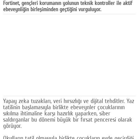
Fortinet, gençleri korumanın yolunun teknik kontroller ile aktif
Facebook
ebeveynliğin birleşiminden geçtiğini vurguluyor.
Diziler
Karikatür
Youtube
Polemik
Reklam
Yazarlar
Künye
Yapay zeka tuzakları, veri hırsızlığı ve dijital tehditler. Yaz
tatilinin başlamasıyla birlikte ebeveynler çocuklarının
SOSYAL MEDYA
sıkılma ihtimaline karşı hazırlık yaparken, siber
saldırganlar bu dönemi büyük bir fırsat penceresi olarak
Facebook
görüyor.
Twitter
Okulların tatil olmasıyla birlikte çocukların evde geçirdiği