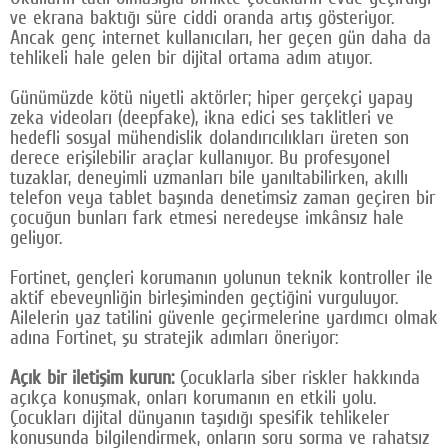
ve ekrana baktığı süre ciddi oranda artış gösteriyor.
Google Plus
Ancak genç internet kullanıcıları, her geçen gün daha da
tehlikeli hale gelen bir dijital ortama adım atıyor.
© 2026 TÜM HAKLARI SAKLIDIR
Günümüzde kötü niyetli aktörler; hiper gerçekçi yapay
zeka videoları (deepfake), ikna edici ses taklitleri ve
hedefli sosyal mühendislik dolandırıcılıkları üreten son
derece erişilebilir araçlar kullanıyor. Bu profesyonel
tuzaklar, deneyimli uzmanları bile yanıltabilirken, akıllı
telefon veya tablet başında denetimsiz zaman geçiren bir
çocuğun bunları fark etmesi neredeyse imkânsız hale
geliyor.
Fortinet, gençleri korumanın yolunun teknik kontroller ile
aktif ebeveynliğin birleşiminden geçtiğini vurguluyor.
Ailelerin yaz tatilini güvenle geçirmelerine yardımcı olmak
adına Fortinet, şu stratejik adımları öneriyor:
Açık bir iletişim kurun:
Çocuklarla siber riskler hakkında
açıkça konuşmak, onları korumanın en etkili yolu.
Çocukları dijital dünyanın taşıdığı spesifik tehlikeler
konusunda bilgilendirmek, onların soru sorma ve rahatsız