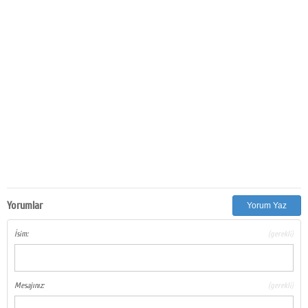
Yorumlar
Yorum Yaz
İsim:
(gerekli)
Mesajınız:
(gerekli)