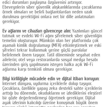
edici durumları paylaşma özgüvenini artırıyor.
Ebeveynlerin siber güvenlik alışkanlıklarında çocuklarına
örnek olmaları ve belirli bağlantılardan neden uzak
durulması gerektiğini onlara net bir dille anlatmaları
gerekiyor.
Ev ağlarını ve cihazları güvenceye alın:
Yazılımları güncel
tutmak ve evdeki Wi-Fi ağını şifrelemek siber güvenliğin
temelini oluşturuyor. Mümkün olan her platformda çok
aşamalı kimlik doğrulamayı (MFA) etkinleştirmek ve eski
şifreleri tekrar kullanmak yerine güçlü parolalar
belirlemek önem taşıyor. Tatil döneminde seyahat eden
ailelerin; otel veya restoranlarda sosyal medya hesabı
üzerinden giriş yapılmasını isteyen halka açık Wi-Fi
ağlarına karşı temkinli olması gerekiyor.
Bilgi kirliliğiyle mücadele edin ve dijital itibarı koruyun
:
İnternet dünyası, uydurma içeriklerle dolup taşıyor.
Çocuklara, özellikle yapay zeka destekli sahte içeriklerin
arttığı bu dönemde, okuduklarını ve izlediklerini eleştirel
bir gözle değerlendirmeyi öğretmek gerekiyor. Dijital
ayak izlerinin kalıcılığı üzerine konuşmak büyük önem