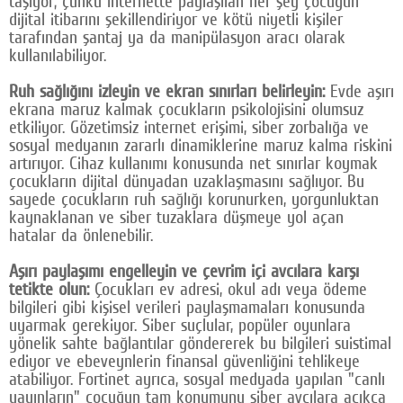
taşıyor; çünkü internette paylaşılan her şey çocuğun
dijital itibarını şekillendiriyor ve kötü niyetli kişiler
tarafından şantaj ya da manipülasyon aracı olarak
kullanılabiliyor.
Ruh sağlığını izleyin ve ekran sınırları belirleyin:
Evde aşırı
ekrana maruz kalmak çocukların psikolojisini olumsuz
etkiliyor. Gözetimsiz internet erişimi, siber zorbalığa ve
sosyal medyanın zararlı dinamiklerine maruz kalma riskini
artırıyor. Cihaz kullanımı konusunda net sınırlar koymak
çocukların dijital dünyadan uzaklaşmasını sağlıyor. Bu
sayede çocukların ruh sağlığı korunurken, yorgunluktan
kaynaklanan ve siber tuzaklara düşmeye yol açan
hatalar da önlenebilir.
Aşırı paylaşımı engelleyin ve çevrim içi avcılara karşı
tetikte olun:
Çocukları ev adresi, okul adı veya ödeme
bilgileri gibi kişisel verileri paylaşmamaları konusunda
uyarmak gerekiyor. Siber suçlular, popüler oyunlara
yönelik sahte bağlantılar göndererek bu bilgileri suistimal
ediyor ve ebeveynlerin finansal güvenliğini tehlikeye
atabiliyor. Fortinet ayrıca, sosyal medyada yapılan "canlı
yayınların" çocuğun tam konumunu siber avcılara açıkça