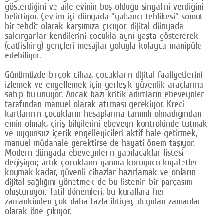
gösterdiğini ve aile evinin boş olduğu sinyalini verdiğini
belirtiyor. Çevrim içi dünyada "yabancı tehlikesi" somut
bir tehdit olarak karşımıza çıkıyor; dijital dünyada
saldırganlar kendilerini çocukla aynı yaşta göstererek
(catfishing) gençleri mesajlar yoluyla kolayca manipüle
edebiliyor.
Günümüzde birçok cihaz, çocukların dijital faaliyetlerini
izlemek ve engellemek için yerleşik güvenlik araçlarına
sahip bulunuyor. Ancak bazı kritik adımların ebeveynler
tarafından manuel olarak atılması gerekiyor. Kredi
kartlarının çocukların hesaplarına tanımlı olmadığından
emin olmak, giriş bilgilerini ebeveyn kontrolünde tutmak
ve uygunsuz içerik engelleyicileri aktif hale getirmek,
manuel müdahale gerektirse de hayati önem taşıyor.
Modern dünyada ebeveynlerin yapılacaklar listesi
değişiyor; artık çocukların yanına koruyucu kıyafetler
koymak kadar, güvenli cihazlar hazırlamak ve onların
dijital sağlığını yönetmek de bu listenin bir parçasını
oluşturuyor. Tatil dönemleri, bu kurallara her
zamankinden çok daha fazla ihtiyaç duyulan zamanlar
olarak öne çıkıyor.