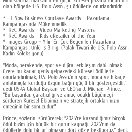
Hindistan’da, markanın en güçlü küresel pazarlarından biri
olan bölgede U.S. Polo Assn., şu ödüllerle onurlandırıldı:
* ET Now Business Conclave Awards – Pazarlama
Kampanyasında Mükemmellik
* IReC Awards – Video Marketing Masters
* IReC Awards – Kids eRetailer of the Year
* Images Group – Yılın En Çok Beğenilen Pazarlama
Kampanyası: Ünlü İş Birliği (Palak Tiwari ile U.S. Polo Assn.
Kadın Koleksiyonu)
“Moda, perakende, spor ve dijital etkileşim dahil olmak
üzere bu kadar geniş yelpazedeki küresel ödüllerle
onurlandırılmak, U.S. Polo Assn.’nin spor, moda ve hikaye
anlatımıyla kurduğu özgün bağın güçlü bir göstergesidir,”
dedi USPA Global Başkanı ve CEO’su J. Michael Prince.
“Bu başarılar, yaratıcılığı ve amaç odaklı büyümeyi
sürdüren Küresel Ekibimizin ve stratejik ortaklarımızın
emeğinin bir sonucudur.”
Prince, sözlerini sürdürerek; “2025’te kazandığımız birçok
ödül bizim için büyük bir gurur kaynağı. 2026’nın da
ödüllerle dolu bir yıl olmasını dört gözle bekliyoruz.” dedi.