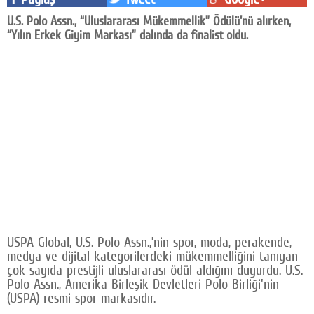
Facebook
U.S. Polo Assn., “Uluslararası Mükemmellik” Ödülü'nü alırken,
“Yılın Erkek Giyim Markası” dalında da finalist oldu.
Diziler
Karikatür
Youtube
Polemik
Reklam
Yazarlar
Künye
USPA Global, U.S. Polo Assn.,’nin spor, moda, perakende,
SOSYAL MEDYA
medya ve dijital kategorilerdeki mükemmelliğini tanıyan
çok sayıda prestijli uluslararası ödül aldığını duyurdu. U.S.
Facebook
Polo Assn., Amerika Birleşik Devletleri Polo Birliği'nin
(USPA) resmi spor markasıdır.
Twitter