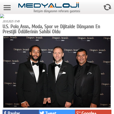
10 Ağustos 2026 14:15:09
İletişim dünyasının referans gazetesi
Anasayfa
20.11.2025 17:49
Foto Galeri
U.S. Polo Assn., Moda, Spor ve Dijitalde Dünyanın En
Prestijli Ödüllerinin Sahibi Oldu
Video Galeri
Gazeteler
Medya
Reyting-tiraj
Teknoloji
Televizyon
Dünya
Pr
Paylaş
Tweet
Google+