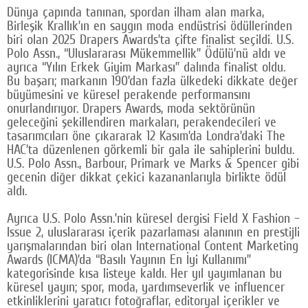
Dünya çapında tanınan, spordan ilham alan marka,
Google Plus
Birleşik Krallık’ın en saygın moda endüstrisi ödüllerinden
biri olan 2025 Drapers Awards’ta çifte finalist seçildi. U.S.
© 2026 TÜM HAKLARI SAKLIDIR
Polo Assn., “Uluslararası Mükemmellik” Ödülü’nü aldı ve
ayrıca “Yılın Erkek Giyim Markası” dalında finalist oldu.
Bu başarı; markanın 190’dan fazla ülkedeki dikkate değer
büyümesini ve küresel perakende performansını
onurlandırıyor. Drapers Awards, moda sektörünün
geleceğini şekillendiren markaları, perakendecileri ve
tasarımcıları öne çıkararak 12 Kasım’da Londra’daki The
HAC’ta düzenlenen görkemli bir gala ile sahiplerini buldu.
U.S. Polo Assn., Barbour, Primark ve Marks & Spencer gibi
gecenin diğer dikkat çekici kazananlarıyla birlikte ödül
aldı.
Ayrıca U.S. Polo Assn.’nin küresel dergisi Field X Fashion –
Issue 2, uluslararası içerik pazarlaması alanının en prestijli
yarışmalarından biri olan International Content Marketing
Awards (ICMA)’da “Basılı Yayının En İyi Kullanımı”
kategorisinde kısa listeye kaldı. Her yıl yayımlanan bu
küresel yayın; spor, moda, yardımseverlik ve influencer
etkinliklerini yaratıcı fotoğraflar, editoryal içerikler ve