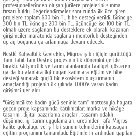
profesyonellerinden oluşan jürilere projelerini sunma
Google Plus
fırsatı buldu. Değerlendirmeler sonucunda ilk üçe giren
projelere toplam 600 bin TL hibe desteği verildi. Birinciye
© 2026 TÜM HAKLARI SAKLIDIR
300 bin TL, ikinciye 200 bin TL, üçüncüye ise 100 bin TL
olmak üzere sağlanan bu desteklere ek olarak, kazanan
girişimciler maratonda sağlanan mentorluk desteğinden
üç ay boyunca yararlanmaya devam edecek.
Nestlé Kahvaltılık Gevrekler, Migros iş birliğiyle yürüttüğü
Tam Tahıl Tam Destek projesinin ilk dönemini geride
bıraktı. Girişimcilik ve tarım alanlarında faaliyet gösteren
ya da bu alanlara ilgi duyan kadınlara eğitim ve hibe
desteği sunarak güçlü bir ekosistem oluşturmanın
amaçlandığı projenin ilk yılında 1.000’e varan kadın
girişimci yer aldı.
“Girişimcilikte kadın gücü seninle tam” mottosuyla hayata
geçen proje kapsamında katılımcılar; marka ve hikâye
tasarımı, dijital pazarlama araçları, tasarım odaklı
düşünme, iyi tarım uygulamaları, üretimden rafa Migros
kalite yolculuğu ve iş fikri sunum tekniklerini kapsayan
eğitim programını tamamladı. Eğitimlerin ardından yapılan