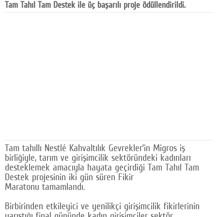
Tam Tahıl Tam Destek ile üç başarılı proje ödüllendirildi.
Facebook
Diziler
Karikatür
Youtube
Polemik
Reklam
Yazarlar
Tam tahıllı Nestlé Kahvaltılık Gevrekler’in Migros iş
Künye
birliğiyle, tarım ve girişimcilik sektöründeki kadınları
desteklemek amacıyla hayata geçirdiği Tam Tahıl Tam
SOSYAL MEDYA
Destek projesinin iki gün süren Fikir
Maratonu tamamlandı.
Facebook
Birbirinden etkileyici ve yenilikçi girişimcilik fikirlerinin
Twitter
yarıştığı final gününde kadın girişimciler sektör