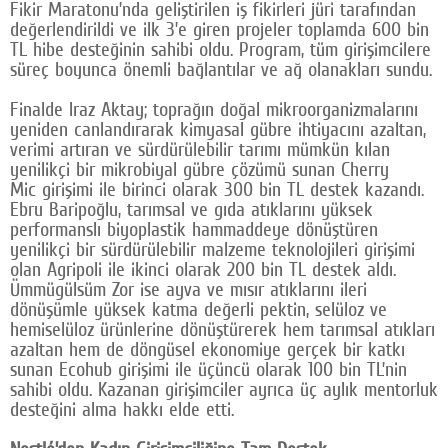
Fikir Maratonu’nda geliştirilen iş fikirleri jüri tarafından
değerlendirildi ve ilk 3’e giren projeler toplamda 600 bin
TL hibe desteğinin sahibi oldu. Program, tüm girişimcilere
süreç boyunca önemli bağlantılar ve ağ olanakları sundu.
Finalde Iraz Aktay; toprağın doğal mikroorganizmalarını
yeniden canlandırarak kimyasal gübre ihtiyacını azaltan,
verimi artıran ve sürdürülebilir tarımı mümkün kılan
yenilikçi bir mikrobiyal gübre çözümü sunan Cherry
Mic girişimi ile birinci olarak 300 bin TL destek kazandı.
Ebru Baripoğlu, tarımsal ve gıda atıklarını yüksek
performanslı biyoplastik hammaddeye dönüştüren
yenilikçi bir sürdürülebilir malzeme teknolojileri girişimi
olan Agripoli ile ikinci olarak 200 bin TL destek aldı.
Ümmügülsüm Zor ise ayva ve mısır atıklarını ileri
dönüşümle yüksek katma değerli pektin, selüloz ve
hemiselüloz ürünlerine dönüştürerek hem tarımsal atıkları
azaltan hem de döngüsel ekonomiye gerçek bir katkı
sunan Ecohub girişimi ile üçüncü olarak 100 bin TL’nin
sahibi oldu. Kazanan girişimciler ayrıca üç aylık mentorluk
desteğini alma hakkı elde etti.