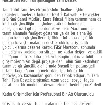
Nestlé’den Kadın Girişimciliğine Tam Destek
Tam Tahıl Tam Destek projesinin finaline ilişkin
değerlendirmelerde bulunan Nestlé Kahvaltılık Gevrekler
İş Birimi Genel Müdürü Emre Kılıçal, “Hem tarımın hem de
kadın girişimciliğin gelişimine katkıda bulunmayı
amaçlıyoruz. Eğitim, mentorluk ve Fikir Maratonu ile
tarım alanında faaliyet gösteren ya da bu alana ilgi
duyan kadın girişimcilerin iş fikirlerini daha güçlü bir
yapıya kavuşturmalarına destek olduk, girişimcilik
yolculuklarına cesaret kattık. Fikir Maratonu sonunda
dinlediğimiz projeler, bu sürecin ne kadar değerli ve etkili
olduğunu bir kez daha gösterdi. Bugün yalnızca ödül alan
girişimcilerimizin değil, projeye dahil olan tüm kadınların
tarım ve girişimcilik alanlarında önemli bir potansiyeli
ortaya koyduğunu görmek bizim için büyük bir
motivasyon. Kazananları gönülden tebrik ediyorum. Tam
Tahıl Tam Destek projemize uzun vadeli sosyal fayda
yaratacak bir model ile devam etmeyi hedefliyoruz” dedi.
Kadın Girişimciler İçin Profesyonel Bir Ağ Oluşturuldu
Girişimcilik ve sivil toplum alanında faaliyet gösteren