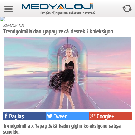
10 Ağustos 2026 3:35:08
İletişim dünyasının referans gazetesi
Anasayfa
30.04.2024 11:38
Foto Galeri
Trendyolmilla'dan yapay zekâ destekli koleksiyon
Video Galeri
Gazeteler
Medya
Reyting-tiraj
Teknoloji
Televizyon
Paylaş
Tweet
Google+
Dünya
Trendyolmilla x Yapay Zekâ kadın giyim koleksiyonu satışa
Pr
sunuldu.