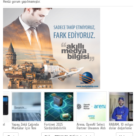
Henüz yorum yapılmamıştır.
Yapay Zekâ Çağında
Fortinet 2025
Arena, OpenAI Select
RABAM, 10 milyon
Markalar İçin Yeni
Sürdürülebilirlik
Partner Unvanını Aldı
dolar değerleme ile
Rekabet Alanı: GEO
Raporunu açıkladı
500 bin dolarlık
yatırım aldı