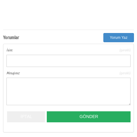
Yorumlar
Yorum Yaz
İsim:
(gerekli)
Mesajınız:
(gerekli)