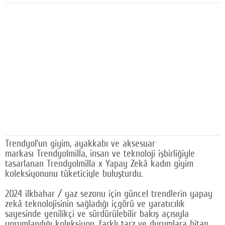
Facebook
Diziler
Karikatür
Youtube
Polemik
Reklam
Yazarlar
Trendyol’un giyim, ayakkabı ve aksesuar
markası Trendyolmilla, insan ve teknoloji işbirliğiyle
Künye
tasarlanan Trendyolmilla x Yapay Zekâ kadın giyim
koleksiyonunu tüketiciyle buluşturdu.
SOSYAL MEDYA
2024 ilkbahar / yaz sezonu için güncel trendlerin yapay
Facebook
zekâ teknolojisinin sağladığı içgörü ve yaratıcılık
sayesinde yenilikçi ve sürdürülebilir bakış açısıyla
Twitter
yorumlandığı koleksiyon, farklı tarz ve durumlara hitap