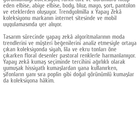
eden elbise, abiye elbise, body, bluz, mayo, şort, pantolon
Google Plus
ve eteklerden oluşuyor. Trendyolmilla x Yapay Zekâ
koleksiyonu markanın internet sitesinde ve mobil
© 2026 TÜM HAKLARI SAKLIDIR
uygulamasında yer alıyor.
Tasarım sürecinde yapay zekâ algoritmalarının moda
trendlerini ve müşteri beğenilerini analiz etmesiyle ortaya
çıkan koleksiyonda siyah, lila ve ekru tonları öne
çıkarken floral desenler pastoral renklerle harmanlanıyor.
Yapay zekâ kumaş seçiminde tercihini ağırlıklı olarak
yumuşak hissiyatlı kumaşlardan yana kullanırken,
şifonların yanı sıra poplin gibi doğal görünümlü kumaşlar
da koleksiyona hâkim.