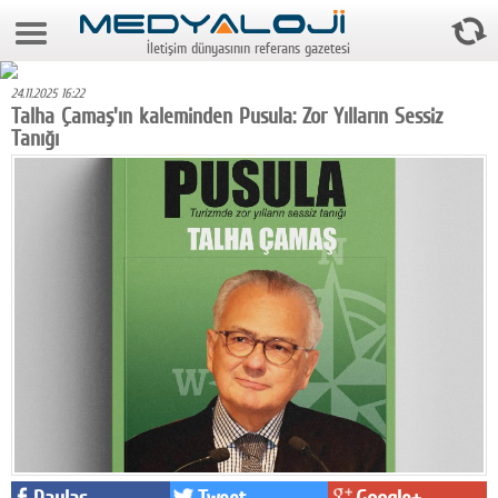
7 Ağustos 2026 11:11:34
İletişim dünyasının referans gazetesi
Anasayfa
24.11.2025 16:22
Foto Galeri
Talha Çamaş'ın kaleminden Pusula: Zor Yılların Sessiz
Tanığı
Video Galeri
Gazeteler
Medya
Reyting-tiraj
Teknoloji
Televizyon
Dünya
Pr