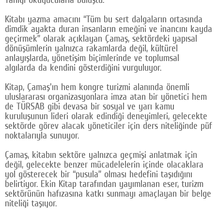
Google Plus
Kitabı yazma amacını “Tüm bu sert dalgaların ortasında
dimdik ayakta duran insanların emeğini ve inancını kayda
© 2026 TÜM HAKLARI SAKLIDIR
geçirmek” olarak açıklayan Çamaş, sektördeki yapısal
dönüşümlerin yalnızca rakamlarda değil, kültürel
anlayışlarda, yönetişim biçimlerinde ve toplumsal
algılarda da kendini gösterdiğini vurguluyor.
Kitap, Çamaş'ın hem kongre turizmi alanında önemli
uluslararası organizasyonlara imza atan bir yönetici hem
de TÜRSAB gibi devasa bir sosyal ve yarı kamu
kuruluşunun lideri olarak edindiği deneyimleri, gelecekte
sektörde görev alacak yöneticiler için ders niteliğinde püf
noktalarıyla sunuyor.
Çamaş, kitabın sektöre yalnızca geçmişi anlatmak için
değil, gelecekte benzer mücadelelerin içinde olacaklara
yol gösterecek bir “pusula” olması hedefini taşıdığını
belirtiyor. Ekin Kitap tarafından yayımlanan eser, turizm
sektörünün hafızasına katkı sunmayı amaçlayan bir belge
niteliği taşıyor.