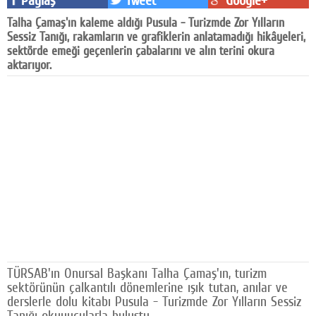
Paylaş
Tweet
Google+
Facebook
Talha Çamaş'ın kaleme aldığı Pusula - Turizmde Zor Yılların
Sessiz Tanığı, rakamların ve grafiklerin anlatamadığı hikâyeleri,
Diziler
sektörde emeği geçenlerin çabalarını ve alın terini okura
aktarıyor.
Karikatür
Youtube
Polemik
Reklam
Yazarlar
Künye
SOSYAL MEDYA
TÜRSAB'ın Onursal Başkanı Talha Çamaş'ın, turizm
Facebook
sektörünün çalkantılı dönemlerine ışık tutan, anılar ve
derslerle dolu kitabı Pusula - Turizmde Zor Yılların Sessiz
Twitter
Tanığı okuyucularla buluştu.