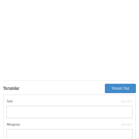
Yorumlar
Yorum Yaz
İsim:
(gerekli)
Mesajınız:
(gerekli)