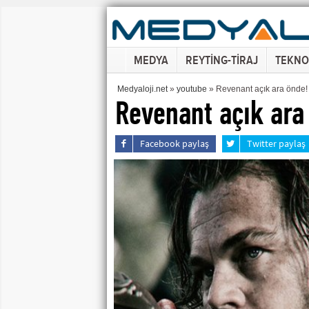
MEDYA
REYTİNG-TİRAJ
TEKNO
Medyaloji.net
»
youtube
» Revenant açık ara önde!
Revenant açık ara
Facebook paylaş
Twitter paylaş