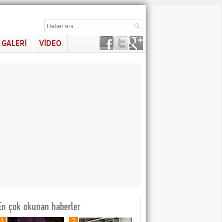
GALERİ
VİDEO
En çok okunan haberler
1
2