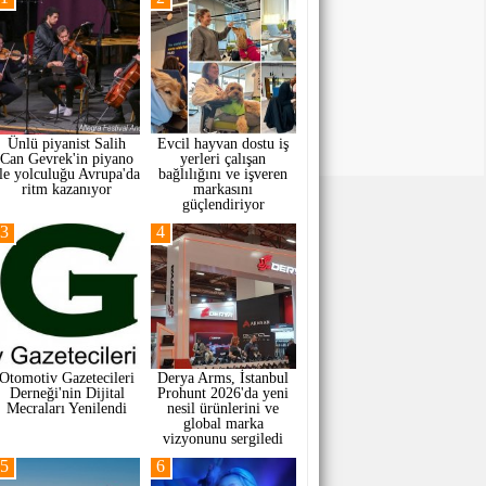
Ünlü piyanist Salih
Evcil hayvan dostu iş
Can Gevrek'in piyano
yerleri çalışan
ile yolculuğu Avrupa'da
bağlılığını ve işveren
ritm kazanıyor
markasını
güçlendiriyor
3
4
Otomotiv Gazetecileri
Derya Arms, İstanbul
Derneği'nin Dijital
Prohunt 2026'da yeni
Mecraları Yenilendi
nesil ürünlerini ve
global marka
vizyonunu sergiledi
5
6