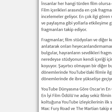
İnsanlar her hangi türden film olursa o
Film içerikleri arasında en çok fragmanl
incelemeler geliyor. En çok ilgi gör
ve paylaşma gibi yollarla etkileşime g
fragmanları takip ediyor.
Fragmanlar; film stüdyoları ve diğer k
anlatarak onları heyecanlandırmamanı
bulgular, hayranların sevdikleri frag
neredeyse stüdyonun kendi içeriği için
koyuyor. Şaşırtıcı olmayan bir diğer bu
dönemlerinde YouTube’daki filmle ilgili
dönemlerinde de ibre yükselişe geçiyo
YouTube Dünyasına Göre Oscar’ın En
En İyi Film Ödülü’ne aday sekiz filmin 
koltuğuna YouTube izleyicilerinin ilk 
Max: Fury Road ve The Martian takip e