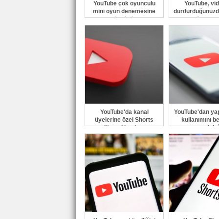
YouTube çok oyunculu
YouTube, vi
mini oyun denemesine
durdurduğunuzd
başladı
gösterec
YouTube'da kanal
YouTube'dan ya
üyelerine özel Shorts
kullanımını b
dönemi başlıyor
zorunlulu