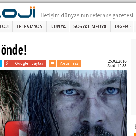
iletişim dünyasının referans gazetesi
LOJİ
TELEVİZYON
DÜNYA
SOSYAL MEDYA
DİĞER
 önde!
25.02.2016
Google+ paylaş
Yorum Yaz
Saat: 12:55