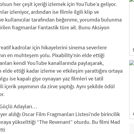
lsun her çeşit içeriği izlemek için YouTube’a geliyor.
ar izleniyor, ardından ise filmle ilgili klip ve
en ve kullanıcılar tarafından beğenme, yorumda bulunma
irilen fragmanlar Fantastik türe ait. Bunu Aksiyon
reatif kadrolar için hikayelerini sinema severlere
n en muhteşem yolu. Pixability’nin elde ettiği
manları kendi YouTube kanallarında paylaşarak,
 elde ettiği kadar izleme ve etkileşim yarattığını ortaya
lgu ise kapalı gişe oynayan yaz filmleri ve tatil
 içerik yayımının da zirve yaptığı. Aynı şekilde ödül
r.
 Güçlü Adayları…
yer aldığı Oscar Film Fragmanları Listesi’nde birincilik
sıraya yükselttiği “The Revenant” oturdu. Bu filmi Mad
tti