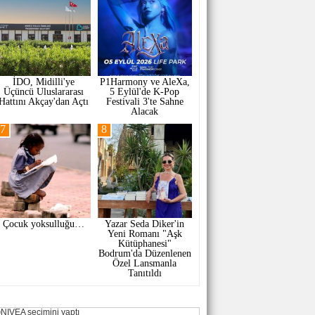
İDO, Midilli'ye
P1Harmony ve AleXa,
Üçüncü Uluslararası
5 Eylül'de K-Pop
Hattını Akçay'dan Açtı
Festivali 3'te Sahne
Alacak
7
8
Çocuk yoksulluğu…
Yazar Seda Diker'in
Yeni Romanı "Aşk
Kütüphanesi"
Bodrum'da Düzenlenen
Özel Lansmanla
Tanıtıldı