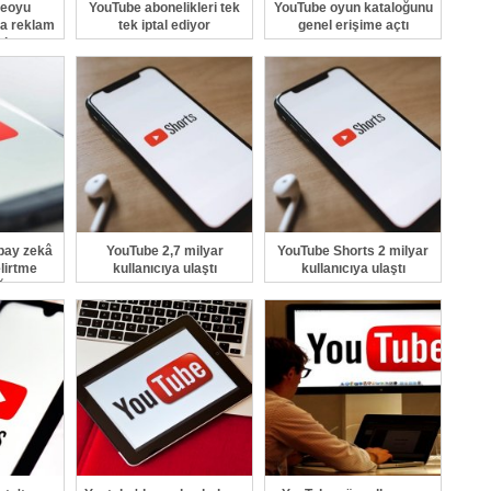
deoyu
YouTube abonelikleri tek
YouTube oyun kataloğunu
a reklam
tek iptal ediyor
genel erişime açtı
ek
pay zekâ
YouTube 2,7 milyar
YouTube Shorts 2 milyar
elirtme
kullanıcıya ulaştı
kullanıcıya ulaştı
ğu