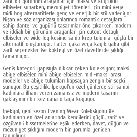
zarif bir görünüm arayanlar için maksi ve kuyruklu
elbiseler sunarken, mezuniyet törenleri için mini veya
midi boy alternatiflerle genç ve enerjik bir stil vadediyor.
Nişan ve söz organizasyonlarında romantik detaylara
sahip dantel ve güpürlü tasarımlar öne çıkarken, modern
ve iddialı bir görünüm arayanlar için cutout detaylı
elbiseler ve wide leg kesime sahip krep tulumlar güçlü bir
alternatif oluşturuyor. Halter yaka veya kayık yaka gibi
zarif seçenekler ise kokteyl ve özel davetlerde şıklığı
tamamlıyor.
Geniş kategori yapısıyla dikkat çeken koleksiyon; maksi
abiye elbiseler, mini abiye elbiseler, midi-maksi arası
modeller ve abiye tulumları kapsayan zengin bir seçki
sunuyor. Bu çeşitlilik, Ipekyol’un özel günlerde stil sahibi
kadınlara ilham veren zamansız ve modern tasarım
yaklaşımını bir kez daha ortaya koyuyor.
Ipekyol, yeni sezon Evening Wear Koleksiyonu ile
kadınların en özel anlarında kendilerini güçlü, zarif ve
özgüvenli hissetmelerine eşlik ederken, davet, düğün ve
mezuniyet şıklığını modern bir yorumla yeniden
tanımlıyor.