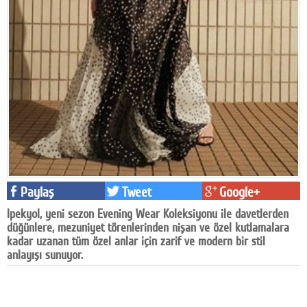
Facebook
Diziler
Karikatür
Youtube
Polemik
Reklam
Yazarlar
Paylaş
Tweet
Google+
Ipekyol, yeni sezon Evening Wear Koleksiyonu ile davetlerden
Künye
düğünlere, mezuniyet törenlerinden nişan ve özel kutlamalara
kadar uzanan tüm özel anlar için zarif ve modern bir stil
SOSYAL MEDYA
anlayışı sunuyor.
Facebook
Twitter