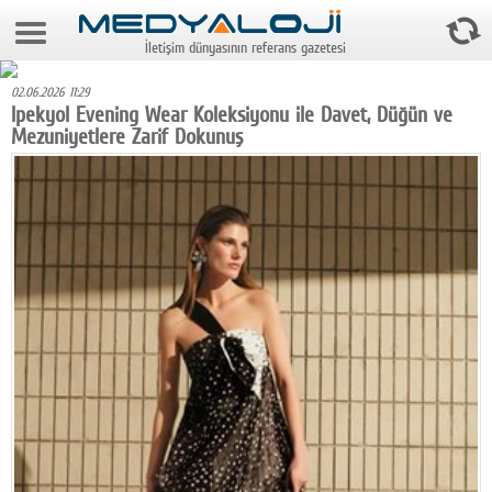
7 Ağustos 2026 2:46:26
İletişim dünyasının referans gazetesi
Anasayfa
02.06.2026 11:29
Foto Galeri
Ipekyol Evening Wear Koleksiyonu ile Davet, Düğün ve
Mezuniyetlere Zarif Dokunuş
Video Galeri
Gazeteler
Medya
Reyting-tiraj
Teknoloji
Televizyon
Dünya
Pr