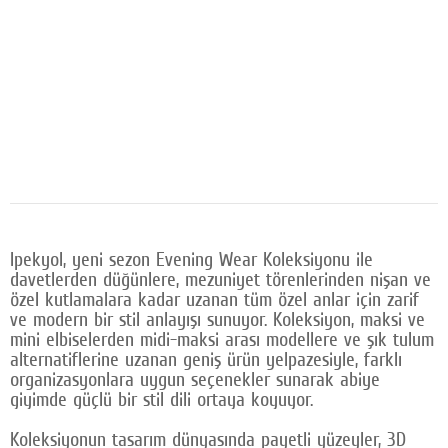
Google Plus
© 2026 TÜM HAKLARI SAKLIDIR
Ipekyol, yeni sezon Evening Wear Koleksiyonu ile
davetlerden düğünlere, mezuniyet törenlerinden nişan ve
özel kutlamalara kadar uzanan tüm özel anlar için zarif
ve modern bir stil anlayışı sunuyor. Koleksiyon, maksi ve
mini elbiselerden midi-maksi arası modellere ve şık tulum
alternatiflerine uzanan geniş ürün yelpazesiyle, farklı
organizasyonlara uygun seçenekler sunarak abiye
giyimde güçlü bir stil dili ortaya koyuyor.
Koleksiyonun tasarım dünyasında payetli yüzeyler, 3D