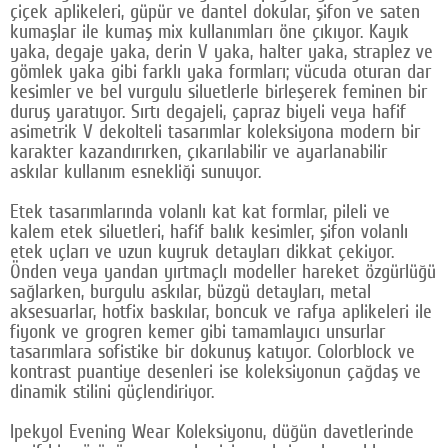
çiçek aplikeleri, güpür ve dantel dokular, şifon ve saten
kumaşlar ile kumaş mix kullanımları öne çıkıyor. Kayık
yaka, degaje yaka, derin V yaka, halter yaka, straplez ve
gömlek yaka gibi farklı yaka formları; vücuda oturan dar
kesimler ve bel vurgulu siluetlerle birleşerek feminen bir
duruş yaratıyor. Sırtı degajeli, çapraz biyeli veya hafif
asimetrik V dekolteli tasarımlar koleksiyona modern bir
karakter kazandırırken, çıkarılabilir ve ayarlanabilir
askılar kullanım esnekliği sunuyor.
Etek tasarımlarında volanlı kat kat formlar, pileli ve
kalem etek siluetleri, hafif balık kesimler, şifon volanlı
etek uçları ve uzun kuyruk detayları dikkat çekiyor.
Önden veya yandan yırtmaçlı modeller hareket özgürlüğü
sağlarken, burgulu askılar, büzgü detayları, metal
aksesuarlar, hotfix baskılar, boncuk ve rafya aplikeleri ile
fiyonk ve grogren kemer gibi tamamlayıcı unsurlar
tasarımlara sofistike bir dokunuş katıyor. Colorblock ve
kontrast puantiye desenleri ise koleksiyonun çağdaş ve
dinamik stilini güçlendiriyor.
Ipekyol Evening Wear Koleksiyonu, düğün davetlerinde