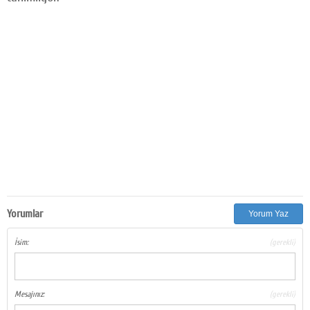
Yorumlar
Yorum Yaz
İsim:
(gerekli)
Mesajınız:
(gerekli)