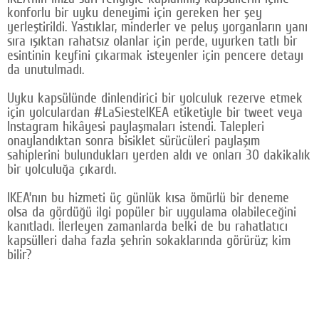
konforlu bir uyku deneyimi için gereken her şey
Google Plus
yerleştirildi. Yastıklar, minderler ve peluş yorganların yanı
sıra ışıktan rahatsız olanlar için perde, uyurken tatlı bir
© 2026 TÜM HAKLARI SAKLIDIR
esintinin keyfini çıkarmak isteyenler için pencere detayı
da unutulmadı.
Uyku kapsülünde dinlendirici bir yolculuk rezerve etmek
için yolculardan #LaSiesteIKEA etiketiyle bir tweet veya
Instagram hikâyesi paylaşmaları istendi. Talepleri
onaylandıktan sonra bisiklet sürücüleri paylaşım
sahiplerini bulundukları yerden aldı ve onları 30 dakikalık
bir yolculuğa çıkardı.
IKEA’nın bu hizmeti üç günlük kısa ömürlü bir deneme
olsa da gördüğü ilgi popüler bir uygulama olabileceğini
kanıtladı. İlerleyen zamanlarda belki de bu rahatlatıcı
kapsülleri daha fazla şehrin sokaklarında görürüz; kim
bilir?