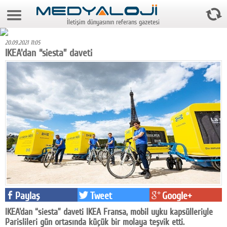
8 Ağustos 2026 3:30:34
İletişim dünyasının referans gazetesi
Anasayfa
20.09.2021 11:05
Foto Galeri
IKEA'dan “siesta” daveti
Video Galeri
Gazeteler
Medya
Reyting-tiraj
Teknoloji
Televizyon
Paylaş
Tweet
Google+
Dünya
IKEA'dan “siesta” daveti IKEA Fransa, mobil uyku kapsülleriyle
Pr
Parislileri gün ortasında küçük bir molaya teşvik etti.