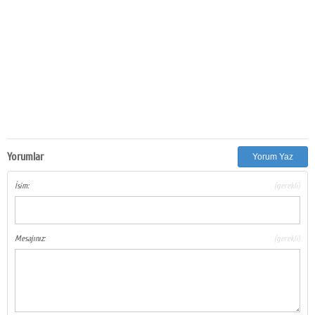
Yorumlar
Yorum Yaz
İsim:
(gerekli)
Mesajınız:
(gerekli)