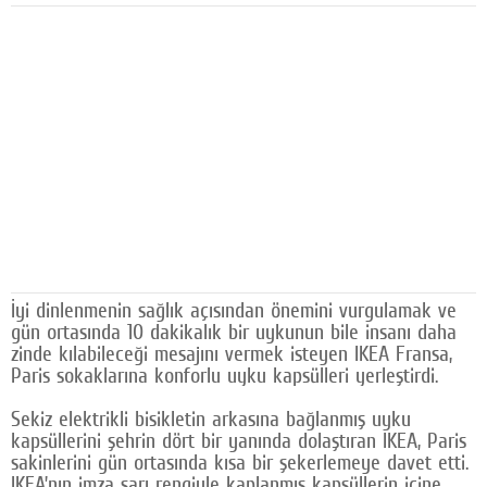
Facebook
Diziler
Karikatür
Youtube
Polemik
Reklam
Yazarlar
İyi dinlenmenin sağlık açısından önemini vurgulamak ve
gün ortasında 10 dakikalık bir uykunun bile insanı daha
Künye
zinde kılabileceği mesajını vermek isteyen IKEA Fransa,
Paris sokaklarına konforlu uyku kapsülleri yerleştirdi.
SOSYAL MEDYA
Sekiz elektrikli bisikletin arkasına bağlanmış uyku
Facebook
kapsüllerini şehrin dört bir yanında dolaştıran IKEA, Paris
sakinlerini gün ortasında kısa bir şekerlemeye davet etti.
Twitter
IKEA’nın imza sarı rengiyle kaplanmış kapsüllerin içine