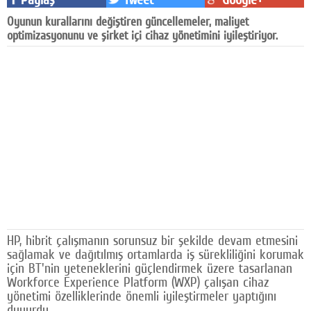
Facebook
Oyunun kurallarını değiştiren güncellemeler, maliyet
optimizasyonunu ve şirket içi cihaz yönetimini iyileştiriyor.
Diziler
Karikatür
Youtube
Polemik
Reklam
Yazarlar
Künye
HP, hibrit çalışmanın sorunsuz bir şekilde devam etmesini
SOSYAL MEDYA
sağlamak ve dağıtılmış ortamlarda iş sürekliliğini korumak
için BT'nin yeteneklerini güçlendirmek üzere tasarlanan
Facebook
Workforce Experience Platform (WXP) çalışan cihaz
yönetimi özelliklerinde önemli iyileştirmeler yaptığını
Twitter
duyurdu.