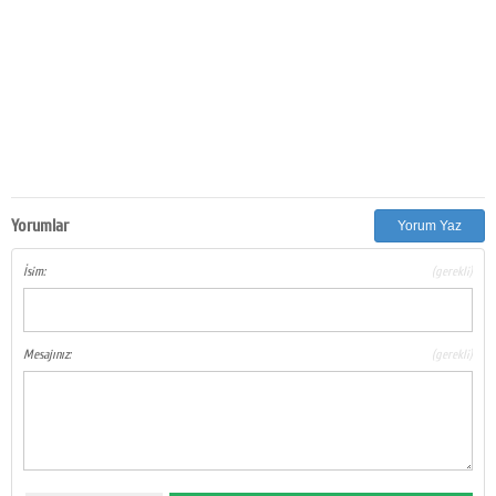
Yorumlar
Yorum Yaz
İsim:
(gerekli)
Mesajınız:
(gerekli)