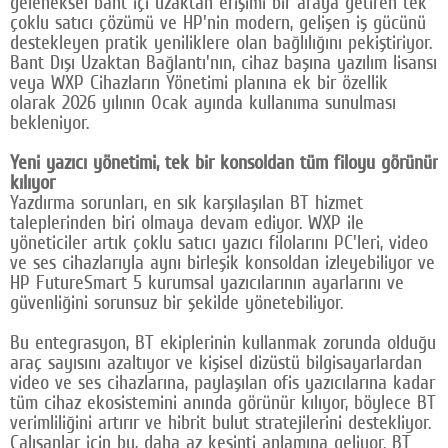
geleneksel bant içi uzaktan erişimi bir araya getiren tek
çoklu satıcı çözümü ve HP'nin modern, gelişen iş gücünü
destekleyen pratik yeniliklere olan bağlılığını pekiştiriyor.
Bant Dışı Uzaktan Bağlantı'nın, cihaz başına yazılım lisansı
veya WXP Cihazların Yönetimi planına ek bir özellik
olarak 2026 yılının Ocak ayında kullanıma sunulması
bekleniyor.
Yeni yazıcı yönetimi, tek bir konsoldan tüm filoyu görünür
kılıyor
Yazdırma sorunları, en sık karşılaşılan BT hizmet
taleplerinden biri olmaya devam ediyor. WXP ile
yöneticiler artık çoklu satıcı yazıcı filolarını PC'leri, video
ve ses cihazlarıyla aynı birleşik konsoldan izleyebiliyor ve
HP FutureSmart 5 kurumsal yazıcılarının ayarlarını ve
güvenliğini sorunsuz bir şekilde yönetebiliyor.
Bu entegrasyon, BT ekiplerinin kullanmak zorunda olduğu
araç sayısını azaltıyor ve kişisel dizüstü bilgisayarlardan
video ve ses cihazlarına, paylaşılan ofis yazıcılarına kadar
tüm cihaz ekosistemini anında görünür kılıyor, böylece BT
verimliliğini artırır ve hibrit bulut stratejilerini destekliyor.
Çalışanlar için bu, daha az kesinti anlamına geliyor. BT