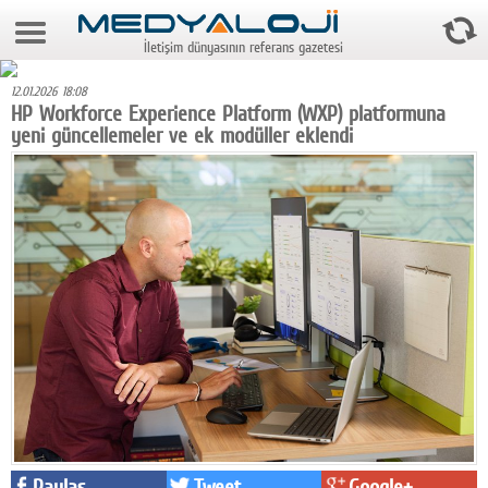
9 Ağustos 2026 3:01:00
İletişim dünyasının referans gazetesi
Anasayfa
12.01.2026 18:08
Foto Galeri
HP Workforce Experience Platform (WXP) platformuna
yeni güncellemeler ve ek modüller eklendi
Video Galeri
Gazeteler
Medya
Reyting-tiraj
Teknoloji
Televizyon
Dünya
Pr
Paylaş
Tweet
Google+