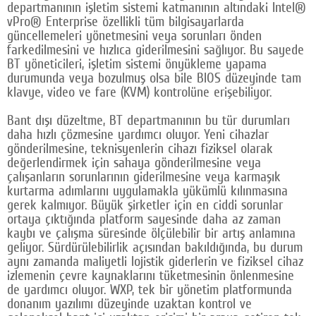
departmanının işletim sistemi katmanının altındaki Intel®
vPro® Enterprise özellikli tüm bilgisayarlarda
güncellemeleri yönetmesini veya sorunları önden
farkedilmesini ve hızlıca giderilmesini sağlıyor. Bu sayede
BT yöneticileri, işletim sistemi önyükleme yapama
durumunda veya bozulmuş olsa bile BIOS düzeyinde tam
klavye, video ve fare (KVM) kontrolüne erişebiliyor.
Bant dışı düzeltme, BT departmanının bu tür durumları
daha hızlı çözmesine yardımcı oluyor. Yeni cihazlar
gönderilmesine, teknisyenlerin cihazı fiziksel olarak
değerlendirmek için sahaya gönderilmesine veya
çalışanların sorunlarının giderilmesine veya karmaşık
kurtarma adımlarını uygulamakla yükümlü kılınmasına
gerek kalmıyor. Büyük şirketler için en ciddi sorunlar
ortaya çıktığında platform sayesinde daha az zaman
kaybı ve çalışma süresinde ölçülebilir bir artış anlamına
geliyor. Sürdürülebilirlik açısından bakıldığında, bu durum
aynı zamanda maliyetli lojistik giderlerin ve fiziksel cihaz
izlemenin çevre kaynaklarını tüketmesinin önlenmesine
de yardımcı oluyor. WXP, tek bir yönetim platformunda
donanım yazılımı düzeyinde uzaktan kontrol ve