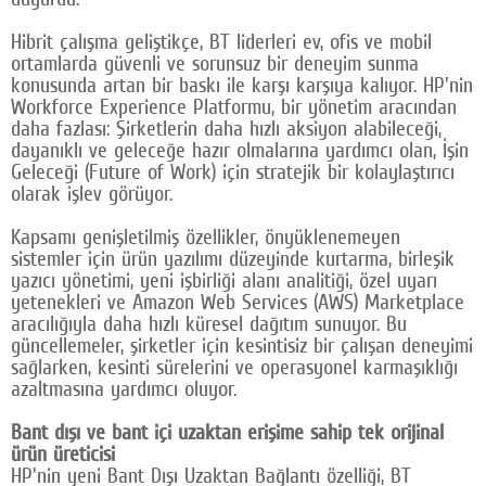
Google Plus
Hibrit çalışma geliştikçe, BT liderleri ev, ofis ve mobil
ortamlarda güvenli ve sorunsuz bir deneyim sunma
© 2026 TÜM HAKLARI SAKLIDIR
konusunda artan bir baskı ile karşı karşıya kalıyor. HP'nin
Workforce Experience Platformu, bir yönetim aracından
daha fazlası: Şirketlerin daha hızlı aksiyon alabileceği,
dayanıklı ve geleceğe hazır olmalarına yardımcı olan, İşin
Geleceği (Future of Work) için stratejik bir kolaylaştırıcı
olarak işlev görüyor.
Kapsamı genişletilmiş özellikler, önyüklenemeyen
sistemler için ürün yazılımı düzeyinde kurtarma, birleşik
yazıcı yönetimi, yeni işbirliği alanı analitiği, özel uyarı
yetenekleri ve Amazon Web Services (AWS) Marketplace
aracılığıyla daha hızlı küresel dağıtım sunuyor. Bu
güncellemeler, şirketler için kesintisiz bir çalışan deneyimi
sağlarken, kesinti sürelerini ve operasyonel karmaşıklığı
azaltmasına yardımcı oluyor.
Bant dışı ve bant içi uzaktan erişime sahip tek orijinal
ürün üreticisi
HP'nin yeni Bant Dışı Uzaktan Bağlantı özelliği, BT