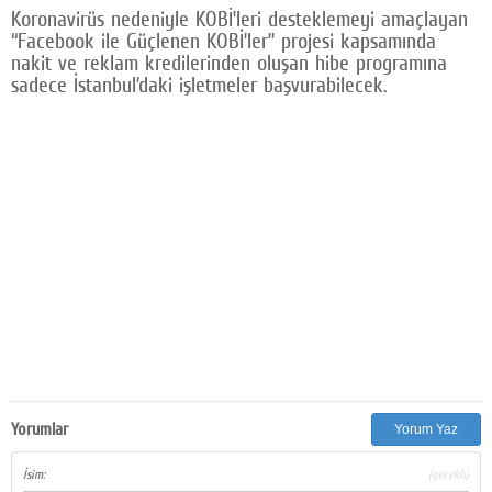
Koronavirüs nedeniyle KOBİ’leri desteklemeyi amaçlayan
Google Plus
“Facebook ile Güçlenen KOBİ’ler” projesi kapsamında
nakit ve reklam kredilerinden oluşan hibe programına
© 2026 TÜM HAKLARI SAKLIDIR
sadece İstanbul’daki işletmeler başvurabilecek.
Yorumlar
Yorum Yaz
İsim:
(gerekli)