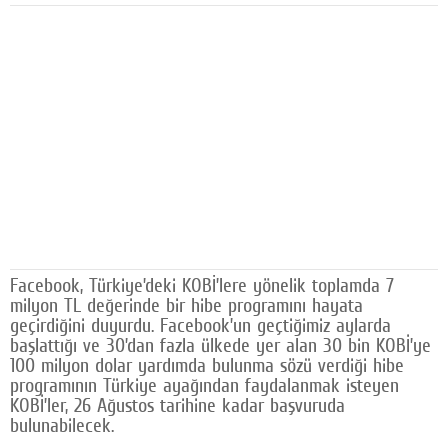
Facebook
Diziler
Karikatür
Youtube
Polemik
Reklam
Yazarlar
Facebook, Türkiye’deki KOBİ’lere yönelik toplamda 7
milyon TL değerinde bir hibe programını hayata
Künye
geçirdiğini duyurdu. Facebook’un geçtiğimiz aylarda
başlattığı ve 30’dan fazla ülkede yer alan 30 bin KOBİ’ye
SOSYAL MEDYA
100 milyon dolar yardımda bulunma sözü verdiği hibe
programının Türkiye ayağından faydalanmak isteyen
Facebook
KOBİ’ler, 26 Ağustos tarihine kadar başvuruda
bulunabilecek.
Twitter