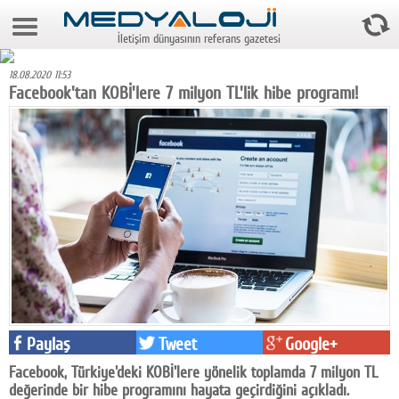
7 Ağustos 2026 19:41:17
İletişim dünyasının referans gazetesi
Anasayfa
18.08.2020 11:53
Foto Galeri
Facebook'tan KOBİ'lere 7 milyon TL'lik hibe programı!
Video Galeri
Gazeteler
Medya
Reyting-tiraj
Teknoloji
Televizyon
Paylaş
Tweet
Google+
Dünya
Facebook, Türkiye'deki KOBİ'lere yönelik toplamda 7 milyon TL
Pr
değerinde bir hibe programını hayata geçirdiğini açıkladı.