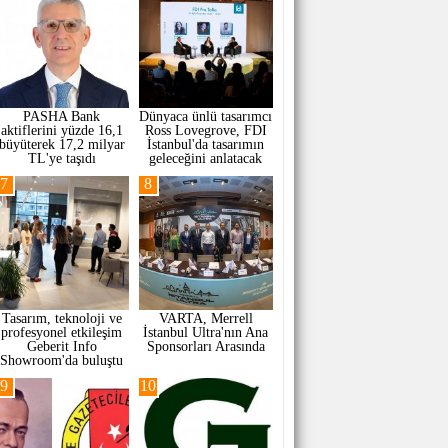
PASHA Bank
Dünyaca ünlü tasarımcı
aktiflerini yüzde 16,1
Ross Lovegrove, FDI
büyüterek 17,2 milyar
İstanbul'da tasarımın
TL'ye taşıdı
geleceğini anlatacak
7
8
Tasarım, teknoloji ve
VARTA, Merrell
profesyonel etkileşim
İstanbul Ultra'nın Ana
Geberit Info
Sponsorları Arasında
Showroom'da buluştu
9
10