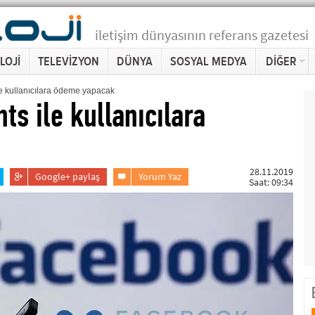
iletişim dünyasının referans gazetesi
LOJİ
TELEVİZYON
DÜNYA
SOSYAL MEDYA
DİĞER
e kullanıcılara ödeme yapacak
s ile kullanıcılara
28.11.2019
Google+ paylaş
Yorum Yaz
Saat: 09:34