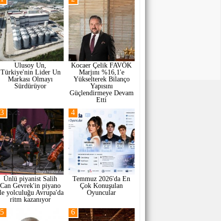
Ulusoy Un,
Kocaer Çelik FAVÖK
Türkiye'nin Lider Un
Marjını %16,1'e
Markası Olmayı
Yükselterek Bilanço
Sürdürüyor
Yapısını
Güçlendirmeye Devam
Etti
3
4
Ünlü piyanist Salih
Temmuz 2026'da En
Can Gevrek'in piyano
Çok Konuşulan
ile yolculuğu Avrupa'da
Oyuncular
ritm kazanıyor
5
6