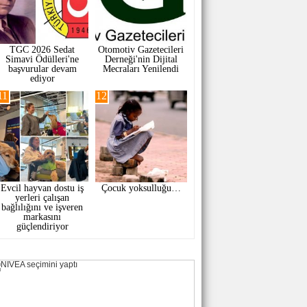
TGC 2026 Sedat
Otomotiv Gazetecileri
Simavi Ödülleri'ne
Derneği'nin Dijital
başvurular devam
Mecraları Yenilendi
ediyor
11
12
Evcil hayvan dostu iş
Çocuk yoksulluğu…
yerleri çalışan
bağlılığını ve işveren
markasını
güçlendiriyor