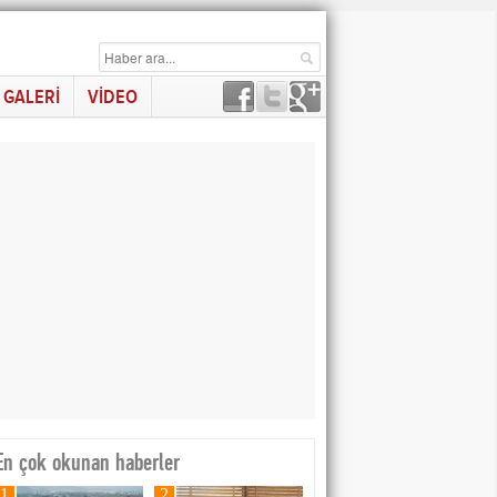
GALERİ
VİDEO
En çok okunan haberler
1
2