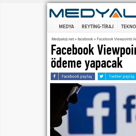
MEDYA
REYTİNG-TİRAJ
TEKNO
Medyaloji.net
»
facebook
» Facebook Viewpoints il
Facebook Viewpoint
ödeme yapacak
Facebook paylaş
Twitter paylaş