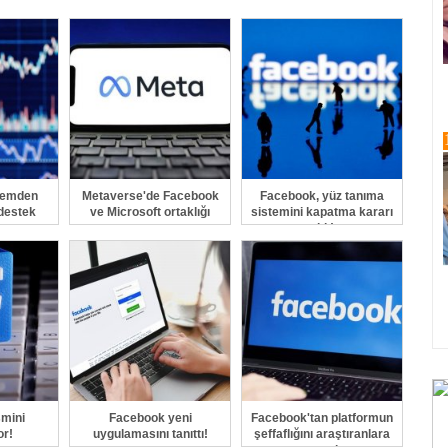
GÖNDER
remden
Metaverse'de Facebook
Facebook, yüz tanıma
 destek
ve Microsoft ortaklığı
sistemini kapatma kararı
aldı!
mini
Facebook yeni
Facebook'tan platformun
or!
uygulamasını tanıttı!
şeffaflığını araştıranlara