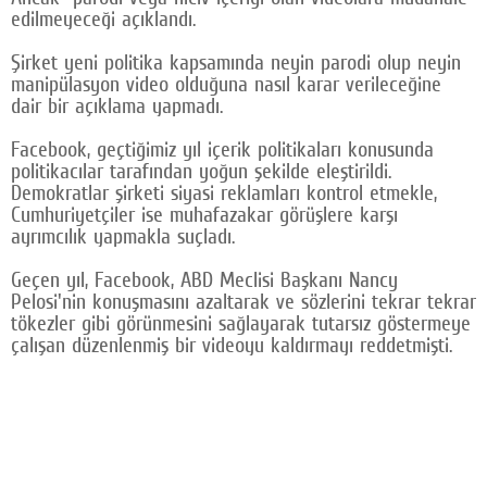
edilmeyeceği açıklandı.
Google Plus
Şirket yeni politika kapsamında neyin parodi olup neyin
© 2026 TÜM HAKLARI SAKLIDIR
manipülasyon video olduğuna nasıl karar verileceğine
dair bir açıklama yapmadı.
Facebook, geçtiğimiz yıl içerik politikaları konusunda
politikacılar tarafından yoğun şekilde eleştirildi.
Demokratlar şirketi siyasi reklamları kontrol etmekle,
Cumhuriyetçiler ise muhafazakar görüşlere karşı
ayrımcılık yapmakla suçladı.
Geçen yıl, Facebook, ABD Meclisi Başkanı Nancy
Pelosi'nin konuşmasını azaltarak ve sözlerini tekrar tekrar
tökezler gibi görünmesini sağlayarak tutarsız göstermeye
çalışan düzenlenmiş bir videoyu kaldırmayı reddetmişti.