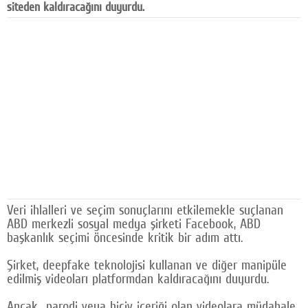
siteden kaldıracağını duyurdu.
Facebook
Diziler
Karikatür
Youtube
Polemik
Reklam
Yazarlar
Veri ihlalleri ve seçim sonuçlarını etkilemekle suçlanan
Künye
ABD merkezli sosyal medya şirketi Facebook, ABD
başkanlık seçimi öncesinde kritik bir adım attı.
SOSYAL MEDYA
Şirket, deepfake teknolojisi kullanan ve diğer manipüle
Facebook
edilmiş videoları platformdan kaldıracağını duyurdu.
Twitter
Ancak parodi veya hiciv içeriği olan videolara müdahale