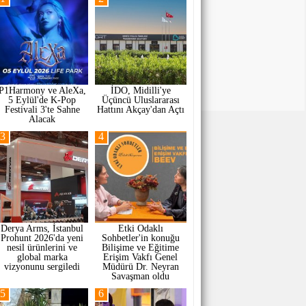
P1Harmony ve AleXa,
İDO, Midilli'ye
5 Eylül'de K-Pop
Üçüncü Uluslararası
Festivali 3'te Sahne
Hattını Akçay'dan Açtı
Alacak
3
4
Derya Arms, İstanbul
Etki Odaklı
Prohunt 2026'da yeni
Sohbetler'in konuğu
nesil ürünlerini ve
Bilişime ve Eğitime
global marka
Erişim Vakfı Genel
vizyonunu sergiledi
Müdürü Dr. Neyran
Savaşman oldu
5
6