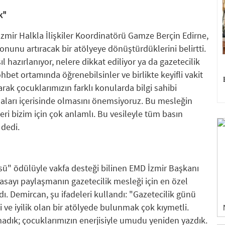
k"
İzmir Halkla İlişkiler Koordinatörü Gamze Berçin Edirne,
nunu artıracak bir atölyeye dönüştürdüklerini belirtti.
l hazırlanıyor, nelere dikkat ediliyor ya da gazetecilik
hbet ortamında öğrenebilsinler ve birlikte keyifli vakit
larak çocuklarımızın farklı konularda bilgi sahibi
aları içerisinde olmasını önemsiyoruz. Bu mesleğin
ri bizim için çok anlamlı. Bu vesileyle tüm basın
dedi.
sü" ödülüyle vakfa desteği bilinen EMD İzmir Başkanı
sayı paylaşmanın gazetecilik mesleği için en özel
. Demircan, şu ifadeleri kullandı: "Gazetecilik günü
i ve iyilik olan bir atölyede bulunmak çok kıymetli.
adık; çocuklarımızın enerjisiyle umudu yeniden yazdık.