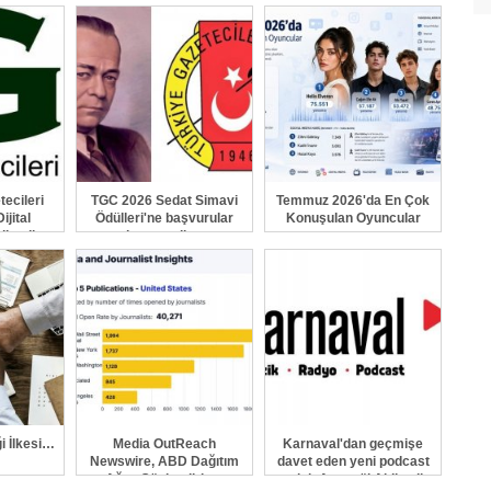
GÖNDER
ecileri
TGC 2026 Sedat Simavi
Temmuz 2026'da En Çok
ijital
Ödülleri'ne başvurular
Konuşulan Oyuncular
ilendi
devam ediyor
ği İlkesi…
Media OutReach
Karnaval'dan geçmişe
Newswire, ABD Dağıtım
davet eden yeni podcast
Ağını Güçlendiriyor
serisi: Ayşegül Aldinç ile