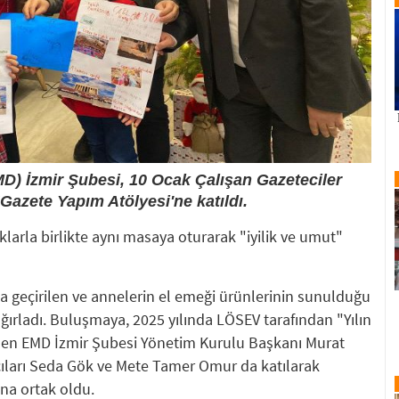
D) İzmir Şubesi, 10 Ocak Çalışan Gazeteciler
azete Yapım Atölyesi'ne katıldı.
arla birlikte aynı masaya oturarak "iyilik ve umut"
a geçirilen ve annelerin el emeği ürünlerinin sunulduğu
ağırladı. Buluşmaya, 2025 yılında LÖSEV tarafından "Yılın
len EMD İzmir Şubesi Yönetim Kurulu Başkanı Murat
cıları Seda Gök ve Mete Tamer Omur da katılarak
na ortak oldu.