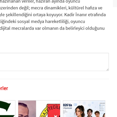
azırlanan veriler, haziran ayında oyuncu
erinden değil; mecra dinamikleri, kültürel hafıza ve
le şekillendiğini ortaya koyuyor. Kadir İnanır etrafında
liğindeki sosyal medya hareketliliği, oyuncu
ital mecralarda var olmanın da belirleyici olduğunu
rler
GÖNDER