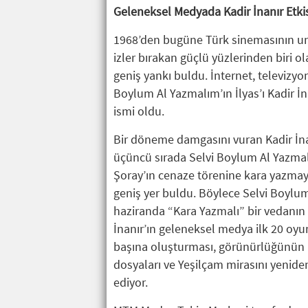
Geleneksel Medyada Kadir İnanır Etkis
1968’den bugüne Türk sinemasının un
izler bırakan güçlü yüzlerinden biri o
geniş yankı buldu. İnternet, televizyo
Boylum Al Yazmalım’ın İlyas’ı Kadir İn
ismi oldu.
Bir döneme damgasını vuran Kadir İnan
üçüncü sırada Selvi Boylum Al Yazmalım
Şoray’ın cenaze törenine kara yazmay
geniş yer buldu. Böylece Selvi Boylum 
haziranda “Kara Yazmalı” bir vedanın
İnanır’ın geleneksel medya ilk 20 oyu
başına oluşturması, görünürlüğünün bü
dosyaları ve Yeşilçam mirasını yenide
ediyor.