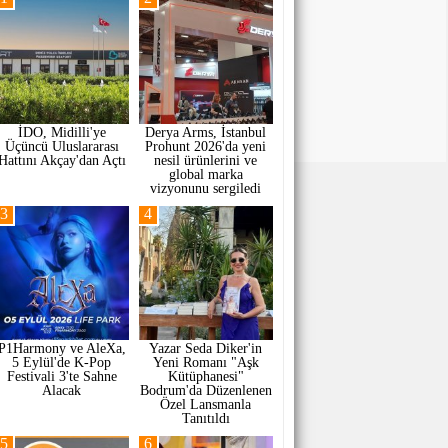
İDO, Midilli'ye
Derya Arms, İstanbul
Üçüncü Uluslararası
Prohunt 2026'da yeni
Hattını Akçay'dan Açtı
nesil ürünlerini ve
global marka
vizyonunu sergiledi
3
4
P1Harmony ve AleXa,
Yazar Seda Diker'in
5 Eylül'de K-Pop
Yeni Romanı "Aşk
Festivali 3'te Sahne
Kütüphanesi"
Alacak
Bodrum'da Düzenlenen
Özel Lansmanla
Tanıtıldı
5
6