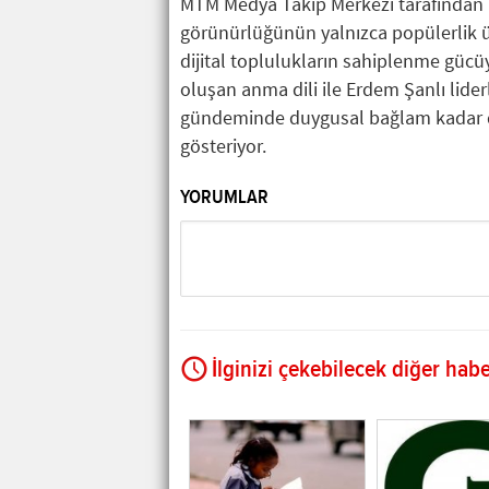
MTM Medya Takip Merkezi tarafından h
görünürlüğünün yalnızca popülerlik üz
dijital toplulukların sahiplenme gücüy
oluşan anma dili ile Erdem Şanlı lider
gündeminde duygusal bağlam kadar dij
gösteriyor.
YORUMLAR
İlginizi çekebilecek diğer habe