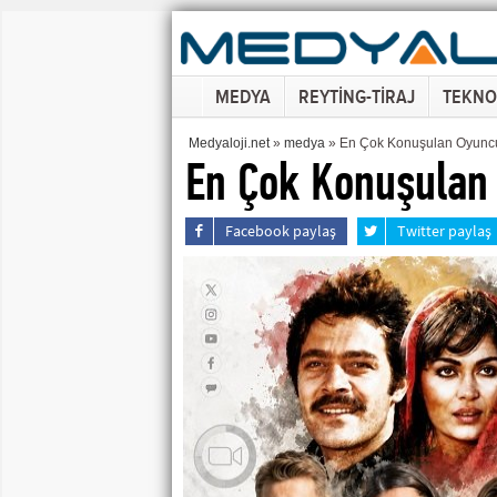
MEDYA
REYTİNG-TİRAJ
TEKNO
Medyaloji.net
»
medya
» En Çok Konuşulan Oyuncul
En Çok Konuşulan 
Facebook paylaş
Twitter paylaş