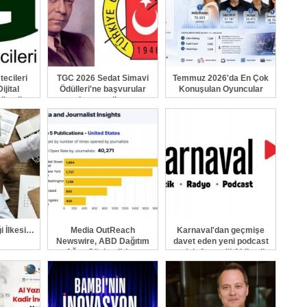
ecileri
TGC 2026 Sedat Simavi
Temmuz 2026'da En Çok
ijital
Ödülleri'ne başvurular
Konuşulan Oyuncular
ilendi
devam ediyor
ği İlkesi…
Media OutReach
Karnaval'dan geçmişe
Newswire, ABD Dağıtım
davet eden yeni podcast
Ağını Güçlendiriyor
serisi: Ayşegül Aldinç ile
O Zaman