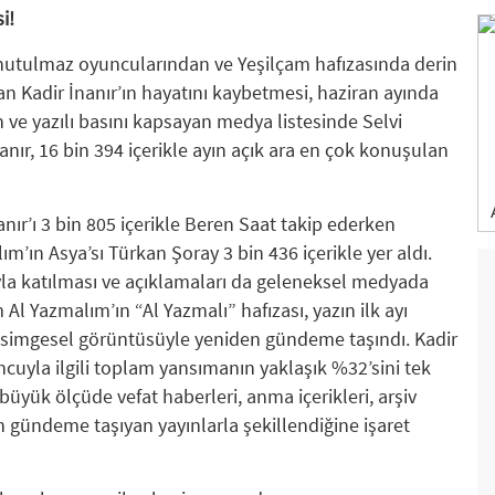
i!
utulmaz oyuncularından ve Yeşilçam hafızasında derin
lan Kadir İnanır’ın hayatını kaybetmesi, haziran ayında
n ve yazılı basını kapsayan medya listesinde Selvi
anır, 16 bin 394 içerikle ayın açık ara en çok konuşulan
ır’ı 3 bin 805 içerikle Beren Saat takip ederken
’ın Asya’sı Türkan Şoray 3 bin 436 içerikle yer aldı.
la katılması ve açıklamaları da geleneksel medyada
Al Yazmalım’ın “Al Yazmalı” hafızası, yazın ilk ayı
 simgesel görüntüsüyle yeniden gündeme taşındı. Kadir
ncuyla ilgili toplam yansımanın yaklaşık %32’sini tek
yük ölçüde vefat haberleri, anma içerikleri, arşiv
n gündeme taşıyan yayınlarla şekillendiğine işaret