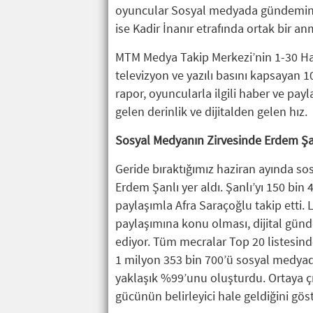
oyuncular Sosyal medyada gündemin rit
ise Kadir İnanır etrafında ortak bir an
MTM Medya Takip Merkezi’nin 1-30 Hazi
televizyon ve yazılı basını kapsayan 1
rapor, oyuncularla ilgili haber ve pay
gelen derinlik ve dijitalden gelen hız.
Sosyal Medyanın Zirvesinde Erdem Şa
Geride bıraktığımız haziran ayında so
Erdem Şanlı yer aldı. Şanlı’yı 150 bi
paylaşımla Afra Saraçoğlu takip etti.
paylaşımına konu olması, dijital günde
ediyor. Tüm mecralar Top 20 listesin
1 milyon 353 bin 700’ü sosyal medya
yaklaşık %99’unu oluşturdu. Ortaya çı
gücünün belirleyici hale geldiğini göst