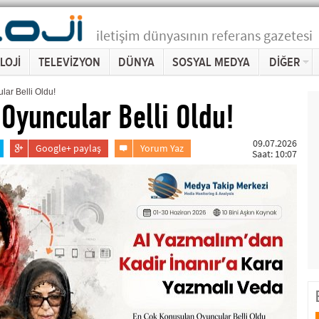
iletişim dünyasının referans gazetesi
LOJİ
TELEVİZYON
DÜNYA
SOSYAL MEDYA
DİĞER
ar Belli Oldu!
Oyuncular Belli Oldu!
09.07.2026
Google+ paylaş
Yorum Yaz
Saat: 10:07