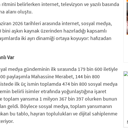
mini belirlerken internet, televizyon ve yazılı basında
ma alanı oluştu.
ran 2026 tarihleri arasında internet, sosyal medya,
0 bini aşkın kaynak üzerinden hazırladığı kapsamlı
laşımlarda iki ayrı dinamiği ortaya koyuyor: hafızadan
nlı Var
syal medya gündeminin ilk sırasında 179 bin 600 iletiyle
n 400 paylaşımla Mahassine Merabet, 144 bin 800
 Listede ilk üç ismin toplamda 474 bin 800 sosyal medya
min belirli isimler etrafında yoğunlaştığına işaret
de toplam yansıma 1 milyon 367 bin 397 olurken bunun
dan geldi. Böylece sosyal medya, toplam yansımanın
kan bu tablo, hayran toplulukları ve dijital sahiplenme
eriyor.