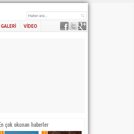
GALERİ
VİDEO
En çok okunan haberler
1
2