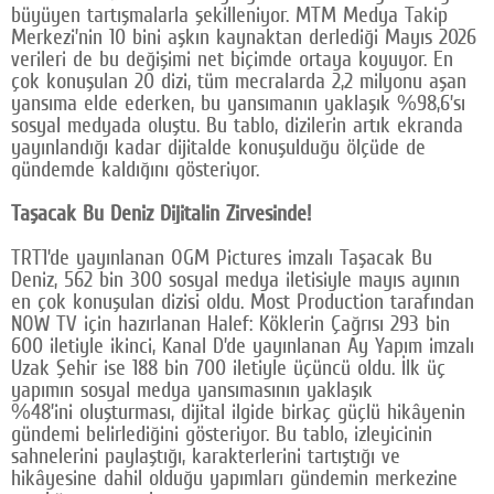
büyüyen tartışmalarla şekilleniyor. MTM Medya Takip
Google Plus
Merkezi’nin 10 bini aşkın kaynaktan derlediği Mayıs 2026
verileri de bu değişimi net biçimde ortaya koyuyor. En
© 2026 TÜM HAKLARI SAKLIDIR
çok konuşulan 20 dizi, tüm mecralarda 2,2 milyonu aşan
yansıma elde ederken, bu yansımanın yaklaşık %98,6’sı
sosyal medyada oluştu. Bu tablo, dizilerin artık ekranda
yayınlandığı kadar dijitalde konuşulduğu ölçüde de
gündemde kaldığını gösteriyor.
Taşacak Bu Deniz Dijitalin Zirvesinde!
TRT1’de yayınlanan OGM Pictures imzalı Taşacak Bu
Deniz, 562 bin 300 sosyal medya iletisiyle mayıs ayının
en çok konuşulan dizisi oldu. Most Production tarafından
NOW TV için hazırlanan Halef: Köklerin Çağrısı 293 bin
600 iletiyle ikinci, Kanal D’de yayınlanan Ay Yapım imzalı
Uzak Şehir ise 188 bin 700 iletiyle üçüncü oldu. İlk üç
yapımın sosyal medya yansımasının yaklaşık
%48’ini oluşturması, dijital ilgide birkaç güçlü hikâyenin
gündemi belirlediğini gösteriyor. Bu tablo, izleyicinin
sahnelerini paylaştığı, karakterlerini tartıştığı ve
hikâyesine dahil olduğu yapımları gündemin merkezine