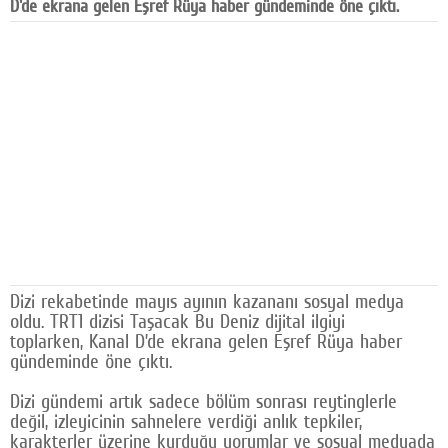
D'de ekrana gelen Eşref Rüya haber gündeminde öne çıktı.
Facebook
Diziler
Karikatür
Youtube
Polemik
Reklam
Yazarlar
Dizi rekabetinde mayıs ayının kazananı sosyal medya
Künye
oldu. TRT1 dizisi Taşacak Bu Deniz dijital ilgiyi
toplarken, Kanal D’de ekrana gelen Eşref Rüya haber
SOSYAL MEDYA
gündeminde öne çıktı.
Facebook
Dizi gündemi artık sadece bölüm sonrası reytinglerle
değil, izleyicinin sahnelere verdiği anlık tepkiler,
Twitter
karakterler üzerine kurduğu yorumlar ve sosyal medyada