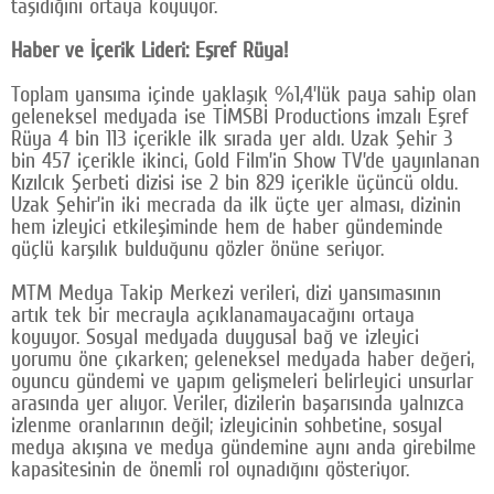
taşıdığını ortaya koyuyor.
Haber ve İçerik Lideri: Eşref Rüya!
Toplam yansıma içinde yaklaşık %1,4’lük paya sahip olan
geleneksel medyada ise TİMSBİ Productions imzalı Eşref
Rüya 4 bin 113 içerikle ilk sırada yer aldı. Uzak Şehir 3
bin 457 içerikle ikinci, Gold Film’in Show TV’de yayınlanan
Kızılcık Şerbeti dizisi ise 2 bin 829 içerikle üçüncü oldu.
Uzak Şehir’in iki mecrada da ilk üçte yer alması, dizinin
hem izleyici etkileşiminde hem de haber gündeminde
güçlü karşılık bulduğunu gözler önüne seriyor.
MTM Medya Takip Merkezi verileri, dizi yansımasının
artık tek bir mecrayla açıklanamayacağını ortaya
koyuyor. Sosyal medyada duygusal bağ ve izleyici
yorumu öne çıkarken; geleneksel medyada haber değeri,
oyuncu gündemi ve yapım gelişmeleri belirleyici unsurlar
arasında yer alıyor. Veriler, dizilerin başarısında yalnızca
izlenme oranlarının değil; izleyicinin sohbetine, sosyal
medya akışına ve medya gündemine aynı anda girebilme
kapasitesinin de önemli rol oynadığını gösteriyor.