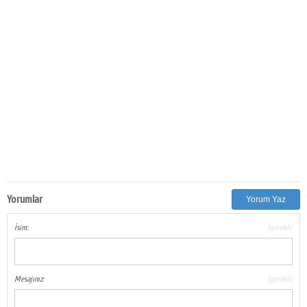
Yorumlar
Yorum Yaz
İsim:
(gerekli)
Mesajınız:
(gerekli)