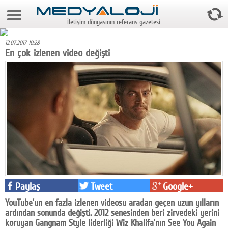
6 Ağustos 2026 16:02:28
İletişim dünyasının referans gazetesi
Anasayfa
12.07.2017 10:28
Foto Galeri
En çok izlenen video değişti
Video Galeri
Gazeteler
Medya
Reyting-tiraj
Teknoloji
Televizyon
Paylaş
Tweet
Google+
Dünya
YouTube’un en fazla izlenen videosu aradan geçen uzun yılların
ardından sonunda değişti. 2012 senesinden beri zirvedeki yerini
Pr
koruyan Gangnam Style liderliği Wiz Khalifa’nın See You Again