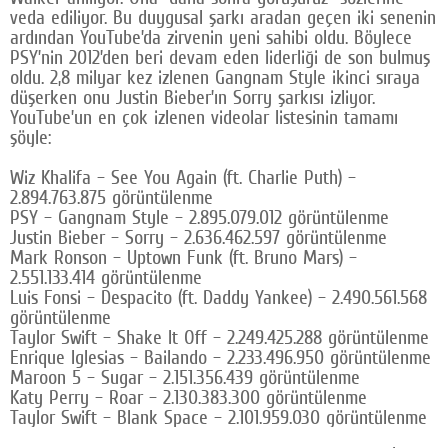
veda ediliyor. Bu duygusal şarkı aradan geçen iki senenin
Google Plus
ardından YouTube’da zirvenin yeni sahibi oldu. Böylece
PSY’nin 2012’den beri devam eden liderliği de son bulmuş
© 2026 TÜM HAKLARI SAKLIDIR
oldu. 2,8 milyar kez izlenen Gangnam Style ikinci sıraya
düşerken onu Justin Bieber’ın Sorry şarkısı izliyor.
YouTube’un en çok izlenen videolar listesinin tamamı
şöyle:
Wiz Khalifa – See You Again (ft. Charlie Puth) –
2.894.763.875 görüntülenme
PSY – Gangnam Style – 2.895.079.012 görüntülenme
Justin Bieber – Sorry – 2.636.462.597 görüntülenme
Mark Ronson – Uptown Funk (ft. Bruno Mars) –
2.551.133.414 görüntülenme
Luis Fonsi – Despacito (ft. Daddy Yankee) – 2.490.561.568
görüntülenme
Taylor Swift – Shake It Off – 2.249.425.288 görüntülenme
Enrique Iglesias – Bailando – 2.233.496.950 görüntülenme
Maroon 5 – Sugar – 2.151.356.439 görüntülenme
Katy Perry – Roar – 2.130.383.300 görüntülenme
Taylor Swift – Blank Space – 2.101.959.030 görüntülenme