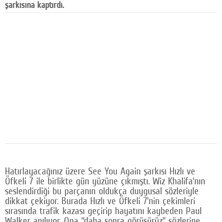
şarkısına kaptırdı.
Facebook
Diziler
Karikatür
Youtube
Polemik
Reklam
Yazarlar
Künye
Hatırlayacağınız üzere See You Again şarkısı Hızlı ve
SOSYAL MEDYA
Öfkeli 7 ile birlikte gün yüzüne çıkmıştı. Wiz Khalifa’nın
seslendirdiği bu parçanın oldukça duygusal sözleriyle
Facebook
dikkat çekiyor. Burada Hızlı ve Öfkeli 7’nin çekimleri
sırasında trafik kazası geçirip hayatını kaybeden Paul
Twitter
Walker anılıyor. Ona “daha sonra görüşürüz” sözlerine