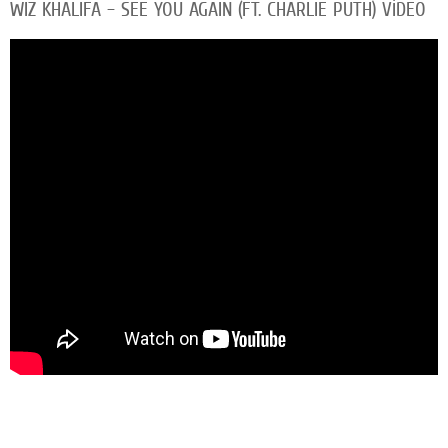
WIZ KHALIFA – SEE YOU AGAIN (FT. CHARLIE PUTH) VİDEO