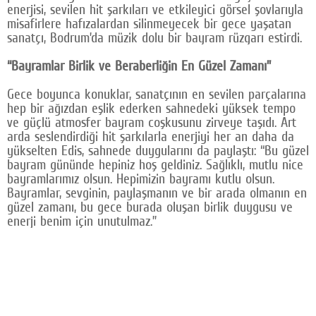
enerjisi, sevilen hit şarkıları ve etkileyici görsel şovlarıyla
Google Plus
misafirlere hafızalardan silinmeyecek bir gece yaşatan
sanatçı, Bodrum’da müzik dolu bir bayram rüzgarı estirdi.
© 2026 TÜM HAKLARI SAKLIDIR
“Bayramlar Birlik ve Beraberliğin En Güzel Zamanı”
Gece boyunca konuklar, sanatçının en sevilen parçalarına
hep bir ağızdan eşlik ederken sahnedeki yüksek tempo
ve güçlü atmosfer bayram coşkusunu zirveye taşıdı. Art
arda seslendirdiği hit şarkılarla enerjiyi her an daha da
yükselten Edis, sahnede duygularını da paylaştı: “Bu güzel
bayram gününde hepiniz hoş geldiniz. Sağlıklı, mutlu nice
bayramlarımız olsun. Hepimizin bayramı kutlu olsun.
Bayramlar, sevginin, paylaşmanın ve bir arada olmanın en
güzel zamanı, bu gece burada oluşan birlik duygusu ve
enerji benim için unutulmaz.”