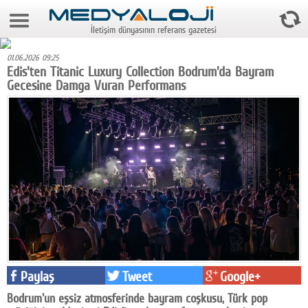
7 Ağustos 2026 17:19:40
İletişim dünyasının referans gazetesi
Anasayfa
01.06.2026 09:25
Foto Galeri
Edis'ten Titanic Luxury Collection Bodrum'da Bayram
Gecesine Damga Vuran Performans
Video Galeri
Gazeteler
Medya
Reyting-tiraj
Teknoloji
Televizyon
Dünya
Paylaş
Tweet
Google+
Pr
Bodrum'un eşsiz atmosferinde bayram coşkusu, Türk pop