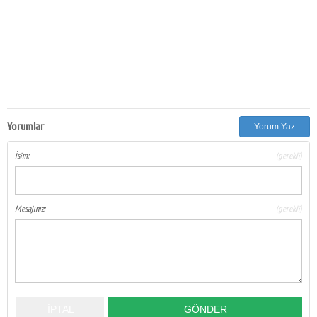
Yorumlar
Yorum Yaz
İsim:
(gerekli)
Mesajınız:
(gerekli)