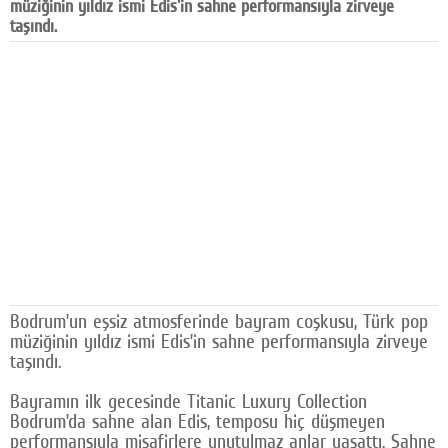
müziğinin yıldız ismi Edis'in sahne performansıyla zirveye
Facebook
taşındı.
Diziler
Karikatür
Youtube
Polemik
Reklam
Yazarlar
Künye
Bodrum’un eşsiz atmosferinde bayram coşkusu, Türk pop
müziğinin yıldız ismi Edis’in sahne performansıyla zirveye
SOSYAL MEDYA
taşındı.
Facebook
Bayramın ilk gecesinde Titanic Luxury Collection
Bodrum’da sahne alan Edis, temposu hiç düşmeyen
Twitter
performansıyla misafirlere unutulmaz anlar yaşattı. Sahne