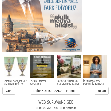
Osmanlı Sarayına Ait
"Sesin Hafızası"
Geçmişin sırları, iki
İş Sanat'ta Yeni
E
o
150 Nadir Eser 16
Ankara'da
kıta arasında uzanan
Dönem: İş Sanat'ta
S
Ağustos'ta
bir aile hikâyesinde
Genel Müdürlük
D
Müzayedeye Çıkıyor
gün yüzüne çıkıyor
bayrağını Defne
Geri
Diğer KÜLTÜR/SANAT Haberleri
Yukarı
Turaç devraldı
WEB SÜRÜMÜNE GEÇ
Medyaloji © 2026 - Yeni Medya Platformları