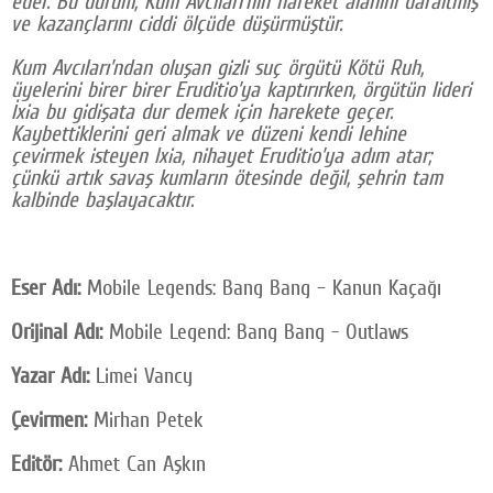
eder. Bu durum, Kum Avcıları’nın hareket alanını daraltmış
ve kazançlarını ciddi ölçüde düşürmüştür.
Kum Avcıları’ndan oluşan gizli suç örgütü Kötü Ruh,
üyelerini birer birer Eruditio’ya kaptırırken, örgütün lideri
İxia bu gidişata dur demek için harekete geçer.
Kaybettiklerini geri almak ve düzeni kendi lehine
çevirmek isteyen Ixia, nihayet Eruditio’ya adım atar;
çünkü artık savaş kumların ötesinde değil, şehrin tam
kalbinde başlayacaktır.
Eser Adı:
Mobile Legends: Bang Bang – Kanun Kaçağı
Orijinal Adı:
Mobile Legend: Bang Bang - Outlaws
Yazar Adı:
Limei Vancy
Çevirmen:
Mirhan Petek
Editör:
Ahmet Can Aşkın