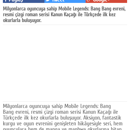
Facebook
Milyonlarca oyuncuya sahip Mobile Legends: Bang Bang evreni,
resmi çizgi roman serisi Kanun Kaçağı ile Türkçede ilk kez
Diziler
okurlarla buluşuyor.
Karikatür
Youtube
Polemik
Reklam
Yazarlar
Künye
SOSYAL MEDYA
Milyonlarca oyuncuya sahip Mobile Legends: Bang
Bang evreni, resmi çizgi roman serisi Kanun Kaçağı ile
Facebook
Türkçede ilk kez okurlarla buluşuyor. Aksiyon, fantastik
kurgu ve oyun evrenini genişleten hikâyesiyle seri, hem
Twitter
oyunculara hem de manga ve manhwa okurlarına hitap