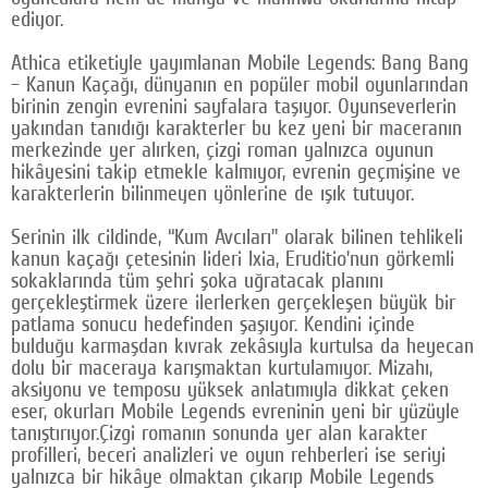
ediyor.
Google Plus
Athica etiketiyle yayımlanan Mobile Legends: Bang Bang
© 2026 TÜM HAKLARI SAKLIDIR
– Kanun Kaçağı, dünyanın en popüler mobil oyunlarından
birinin zengin evrenini sayfalara taşıyor. Oyunseverlerin
yakından tanıdığı karakterler bu kez yeni bir maceranın
merkezinde yer alırken, çizgi roman yalnızca oyunun
hikâyesini takip etmekle kalmıyor, evrenin geçmişine ve
karakterlerin bilinmeyen yönlerine de ışık tutuyor.
Serinin ilk cildinde, “Kum Avcıları” olarak bilinen tehlikeli
kanun kaçağı çetesinin lideri Ixia, Eruditio’nun görkemli
sokaklarında tüm şehri şoka uğratacak planını
gerçekleştirmek üzere ilerlerken gerçekleşen büyük bir
patlama sonucu hedefinden şaşıyor. Kendini içinde
bulduğu karmaşdan kıvrak zekâsıyla kurtulsa da heyecan
dolu bir maceraya karışmaktan kurtulamıyor. Mizahı,
aksiyonu ve temposu yüksek anlatımıyla dikkat çeken
eser, okurları Mobile Legends evreninin yeni bir yüzüyle
tanıştırıyor.Çizgi romanın sonunda yer alan karakter
profilleri, beceri analizleri ve oyun rehberleri ise seriyi
yalnızca bir hikâye olmaktan çıkarıp Mobile Legends