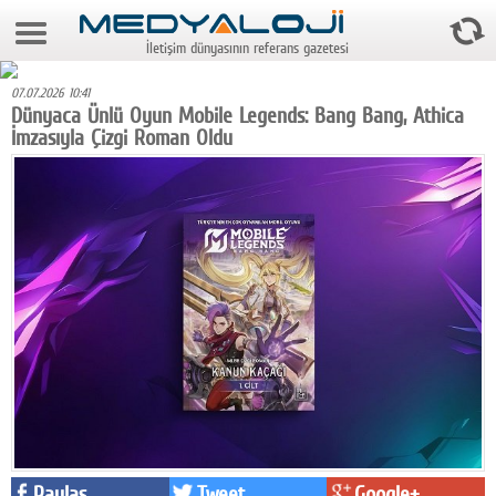
6 Ağustos 2026 18:54:25
İletişim dünyasının referans gazetesi
Anasayfa
07.07.2026 10:41
Foto Galeri
Dünyaca Ünlü Oyun Mobile Legends: Bang Bang, Athica
İmzasıyla Çizgi Roman Oldu
Video Galeri
Gazeteler
Medya
Reyting-tiraj
Teknoloji
Televizyon
Dünya
Pr
Paylaş
Tweet
Google+