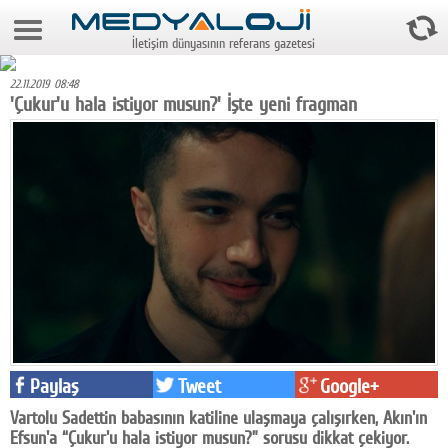
10 Ağustos 2026 9:47:55
İletişim dünyasının referans gazetesi
Anasayfa
22.11.2019 08:48
Foto Galeri
'Çukur'u hala istiyor musun?' İşte yeni fragman
Video Galeri
Gazeteler
Medya
Reyting-tiraj
Teknoloji
Televizyon
Paylaş
Tweet
Google+
Dünya
Vartolu Sadettin babasının katiline ulaşmaya çalışırken, Akın'ın
Pr
Efsun'a “Çukur'u hala istiyor musun?” sorusu dikkat çekiyor.