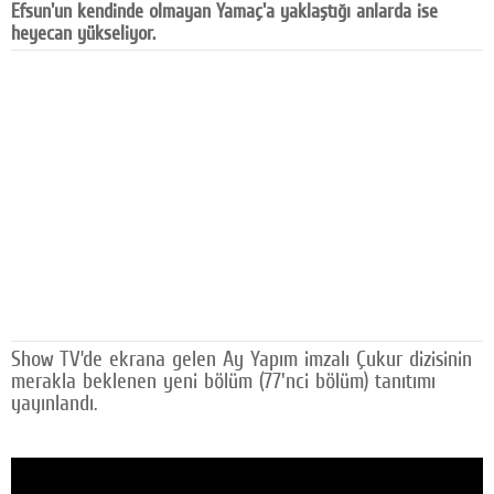
Efsun'un kendinde olmayan Yamaç'a yaklaştığı anlarda ise
Facebook
heyecan yükseliyor.
Diziler
Karikatür
Youtube
Polemik
Reklam
Yazarlar
Künye
Show TV’de ekrana gelen Ay Yapım imzalı Çukur dizisinin
merakla beklenen yeni bölüm (77'nci bölüm) tanıtımı
SOSYAL MEDYA
yayınlandı.
Facebook
Twitter