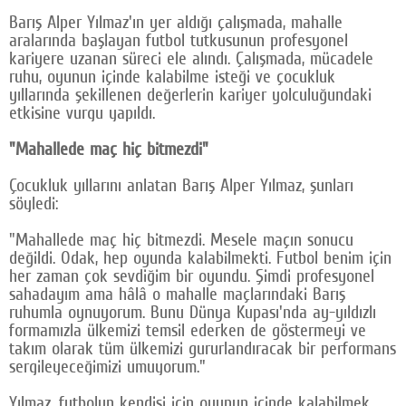
Barış Alper Yılmaz'ın yer aldığı çalışmada, mahalle
Google Plus
aralarında başlayan futbol tutkusunun profesyonel
kariyere uzanan süreci ele alındı. Çalışmada, mücadele
© 2026 TÜM HAKLARI SAKLIDIR
ruhu, oyunun içinde kalabilme isteği ve çocukluk
yıllarında şekillenen değerlerin kariyer yolculuğundaki
etkisine vurgu yapıldı.
"Mahallede maç hiç bitmezdi"
Çocukluk yıllarını anlatan Barış Alper Yılmaz, şunları
söyledi:
"Mahallede maç hiç bitmezdi. Mesele maçın sonucu
değildi. Odak, hep oyunda kalabilmekti. Futbol benim için
her zaman çok sevdiğim bir oyundu. Şimdi profesyonel
sahadayım ama hâlâ o mahalle maçlarındaki Barış
ruhumla oynuyorum. Bunu Dünya Kupası'nda ay-yıldızlı
formamızla ülkemizi temsil ederken de göstermeyi ve
takım olarak tüm ülkemizi gururlandıracak bir performans
sergileyeceğimizi umuyorum."
Yılmaz, futbolun kendisi için oyunun içinde kalabilmek