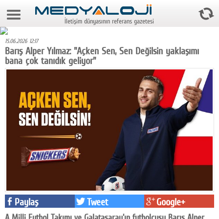
7 Ağustos 2026 4:46:42
İletişim dünyasının referans gazetesi
Anasayfa
15.06.2026 12:17
Foto Galeri
Barış Alper Yılmaz: "Açken Sen, Sen Değilsin yaklaşımı
bana çok tanıdık geliyor"
Video Galeri
Gazeteler
Medya
Reyting-tiraj
Teknoloji
Televizyon
Dünya
Paylaş
Tweet
Google+
Pr
A Milli Futbol Takımı ve Galatasaray'ın futbolcusu Barış Alper