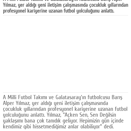
Yılmaz, yer aldığı yeni iletişim çalışmasında çocukluk yıllarından
Facebook
profesyonel kariyerine uzanan futbol yolculuğunu anlattı.
Diziler
Karikatür
Youtube
Polemik
Reklam
Yazarlar
Künye
A Milli Futbol Takımı ve Galatasaray'ın futbolcusu Barış
Alper Yılmaz, yer aldığı yeni iletişim çalışmasında
SOSYAL MEDYA
çocukluk yıllarından profesyonel kariyerine uzanan futbol
Facebook
yolculuğunu anlattı. Yılmaz, "Açken Sen, Sen Değilsin
yaklaşımı bana çok tanıdık geliyor. Hepimizin gün içinde
kendimiz gibi hissetmediğimiz anlar olabiliyor" dedi.
Twitter