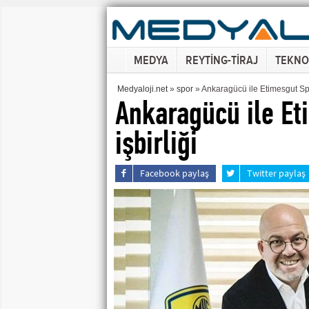
MEDYA
REYTİNG-TİRAJ
TEKNO
Medyaloji.net
»
spor
» Ankaragücü ile Etimesgut Spo
Ankaragücü ile Et
işbirliği
Facebook paylaş
Twitter paylaş