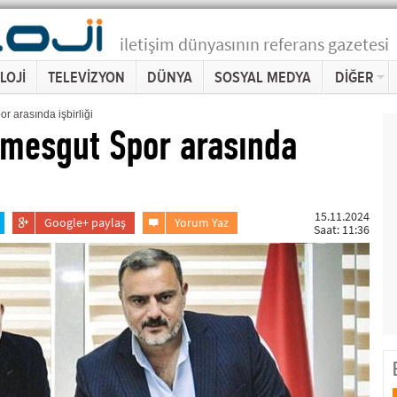
iletişim dünyasının referans gazetesi
LOJİ
TELEVİZYON
DÜNYA
SOSYAL MEDYA
DİĞER
r arasında işbirliği
imesgut Spor arasında
15.11.2024
Google+ paylaş
Yorum Yaz
Saat: 11:36