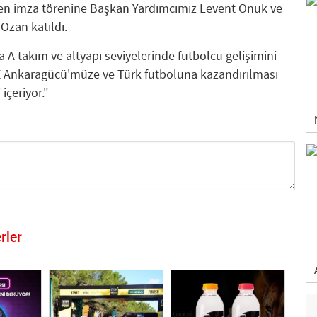
ilen imza törenine Başkan Yardımcımız Levent Onuk ve
zan katıldı.
 A takım ve altyapı seviyelerinde futbolcu gelişimini
 Ankaragücü'müze ve Türk futboluna kazandırılması
içeriyor."
rler
GÖNDER