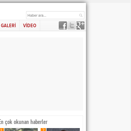
GALERİ
VİDEO
En çok okunan haberler
1
2