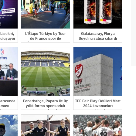
Liseleri,
L'Étape Türkiye by Tour
Galatasaray, Florya
Buluşuyor
de France spor ile
Suyu'nu satışa çıkardı
İstanbul'u buluşturdu
 arasında
Fenerbahçe, Papara ile üç
TFF Fair Play Ödülleri Mart
aşması
yıllık forma sponsorluk
2024 kazananları
ı
anlaşması imzaladı
açıklandı