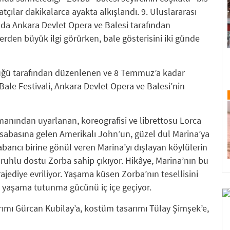
atçılar dakikalarca ayakta alkışlandı. 9. Uluslararası
nda Ankara Devlet Opera ve Balesi tarafından
den büyük ilgi görürken, bale gösterisini iki günde
üğü tarafından düzenlenen ve 8 Temmuz’a kadar
Bale Festivali, Ankara Devlet Opera ve Balesi’nin
anından uyarlanan, koreografisi ve librettosu Lorca
asabasına gelen Amerikalı John’un, güzel dul Marina’ya
abancı birine gönül veren Marina’yı dışlayan köylülerin
 ruhlu dostu Zorba sahip çıkıyor. Hikâye, Marina’nın bu
rajediye evriliyor. Yaşama küsen Zorba’nın tesellisini
ve yaşama tutunma gücünü iç içe geçiyor.
rımı Gürcan Kubilay’a, kostüm tasarımı Tülay Şimşek’e,