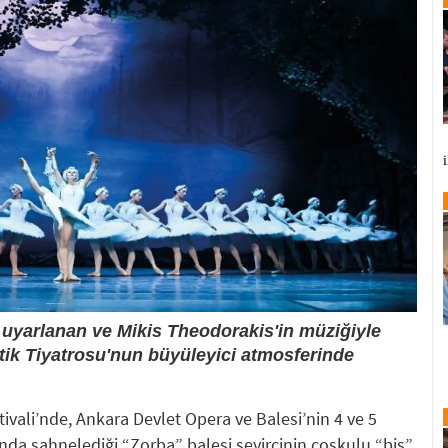
uyarlanan ve Mikis Theodorakis'in müziğiyle
tik Tiyatrosu'nun büyüleyici atmosferinde
tivali’nde, Ankara Devlet Opera ve Balesi’nin 4 ve 5
da sahnelediği “Zorba” balesi seyircinin coşkulu “bis”