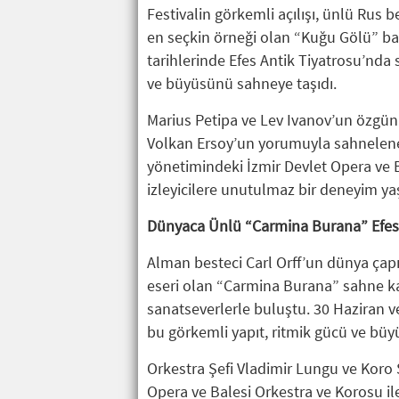
Festivalin görkemli açılışı, ünlü Rus b
en seçkin örneği olan “Kuğu Gölü” bale
tarihlerinde Efes Antik Tiyatrosu’nd
ve büyüsünü sahneye taşıdı.
Marius Petipa ve Lev Ivanov’un özgün
Volkan Ersoy’un yorumuyla sahnelenen 
yönetimindeki İzmir Devlet Opera ve 
izleyicilere unutulmaz bir deneyim ya
Dünyaca Ünlü “Carmina Burana” Efes’
Alman besteci Carl Orff’un dünya çapı
eseri olan “Carmina Burana” sahne ka
sanatseverlerle buluştu. 30 Haziran v
bu görkemli yapıt, ritmik gücü ve büyü
Orkestra Şefi Vladimir Lungu ve Koro
Opera ve Balesi Orkestra ve Korosu il