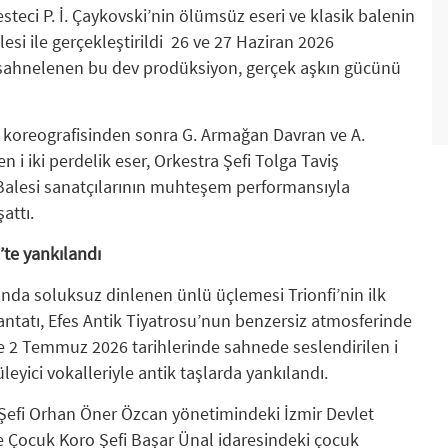
esteci P. İ. Çaykovski’nin ölümsüz eseri ve klasik balenin
si ile gerçekleştirildi 26 ve 27 Haziran 2026
a sahnelenen bu dev prodüksiyon, gerçek aşkın gücünü
 koreografisinden sonra G. Armağan Davran ve A.
i iki perdelik eser, Orkestra Şefi Tolga Taviş
Balesi sanatçılarının muhteşem performansıyla
şattı.
te yankılandı
nda soluksuz dinlenen ünlü üçlemesi Trionfi’nin ilk
ntatı, Efes Antik Tiyatrosu’nun benzersiz atmosferinde
e 2 Temmuz 2026 tarihlerinde sahnede seslendirilen i
leyici vokalleriyle antik taşlarda yankılandı.
 Şefi Orhan Öner Özcan yönetimindeki İzmir Devlet
e Çocuk Koro Şefi Başar Ünal idaresindeki çocuk