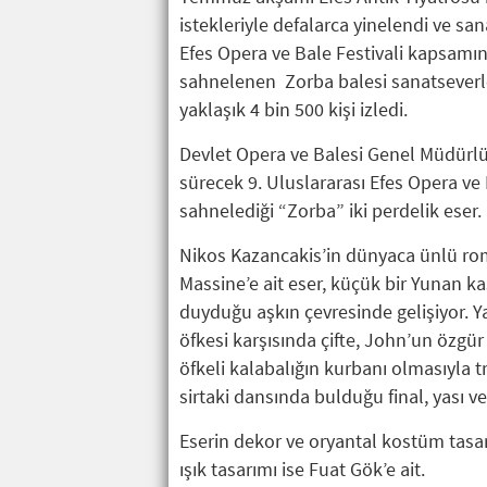
istekleriyle defalarca yinelendi ve san
Efes Opera ve Bale Festivali kapsamı
sahnelenen Zorba balesi sanatseverler
yaklaşık 4 bin 500 kişi izledi.
Devlet Opera ve Balesi Genel Müdürl
sürecek 9. Uluslararası Efes Opera ve 
sahnelediği “Zorba” iki perdelik eser.
Nikos Kazancakis’in dünyaca ünlü rom
Massine’e ait eser, küçük bir Yunan k
duyduğu aşkın çevresinde gelişiyor. Y
öfkesi karşısında çifte, John’un özgür
öfkeli kalabalığın kurbanı olmasıyla t
sirtaki dansında bulduğu final, yası 
Eserin dekor ve oryantal kostüm tasa
ışık tasarımı ise Fuat Gök’e ait.