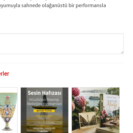
iz uyumuyla sahnede olağanüstü bir performansla
rler
GÖNDER