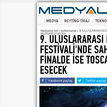
MEDYA
REYTİNG-TİRAJ
TEKNO
Medyaloji.net
»
kültür/sanat
» 9. ULUSLARARASI E
RÜZGARI ESECEK
9. ULUSLARARASI 
FESTİVALİ'NDE SA
FİNALDE İSE TOSC
ESECEK
Facebook paylaş
Twitter paylaş