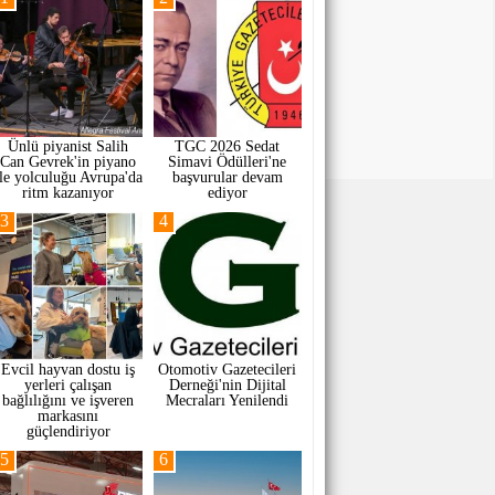
Ünlü piyanist Salih
TGC 2026 Sedat
Can Gevrek'in piyano
Simavi Ödülleri'ne
ile yolculuğu Avrupa'da
başvurular devam
ritm kazanıyor
ediyor
3
4
Evcil hayvan dostu iş
Otomotiv Gazetecileri
yerleri çalışan
Derneği'nin Dijital
bağlılığını ve işveren
Mecraları Yenilendi
markasını
güçlendiriyor
5
6