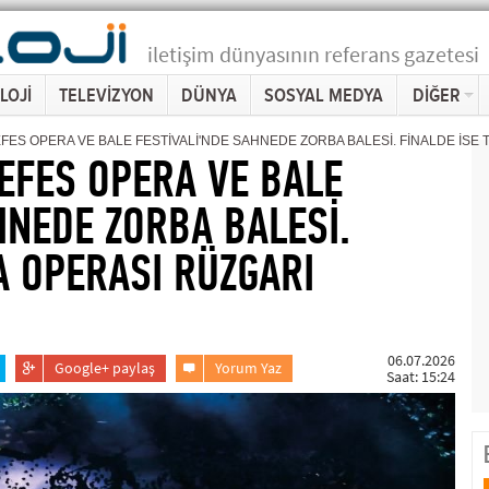
iletişim dünyasının referans gazetesi
LOJİ
TELEVİZYON
DÜNYA
SOSYAL MEDYA
DİĞER
FES OPERA VE BALE FESTİVALİ'NDE SAHNEDE ZORBA BALESİ. FİNALDE İSE
EFES OPERA VE BALE
HNEDE ZORBA BALESİ.
A OPERASI RÜZGARI
06.07.2026
Google+ paylaş
Yorum Yaz
Saat: 15:24