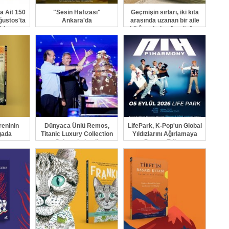
a Ait 150
"Sesin Hafızası"
Geçmişin sırları, iki kıta
ğustos'ta
Ankara'da
arasında uzanan bir aile
ıkıyor
hikâyesinde gün yüzüne
çıkıyor
reninin
Dünyaca Ünlü Remos,
LifePark, K-Pop'un Global
gada
Titanic Luxury Collection
Yıldızlarını Ağırlamaya
yor
Sahnesindeydi
Devam Ediyor