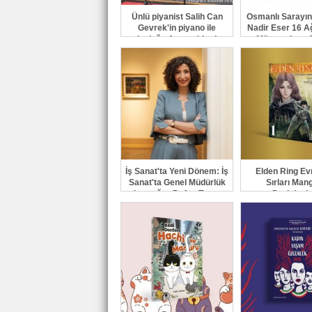
Ünlü piyanist Salih Can
Osmanlı Sarayın
Gevrek'in piyano ile
Nadir Eser 16 A
yolculuğu Avrupa'da ritm
Müzayedeye Ç
kazanıyor
İş Sanat'ta Yeni Dönem: İş
Elden Ring Ev
Sanat'ta Genel Müdürlük
Sırları Man
bayrağını Defne Turaç
Derinleşi
devraldı