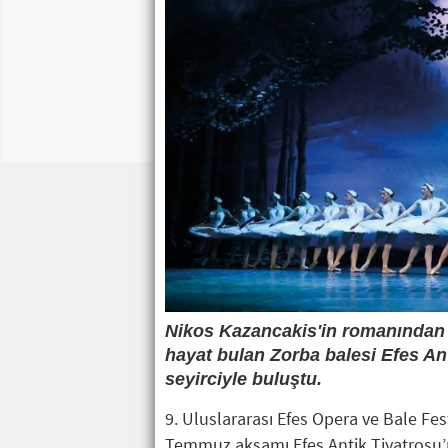
Nikos Kazancakis'in romanından 
hayat bulan Zorba balesi Efes An
seyirciyle buluştu.
9. Uluslararası Efes Opera ve Bale Fes
Temmuz akşamı Efes Antik Tiyatrosu’n