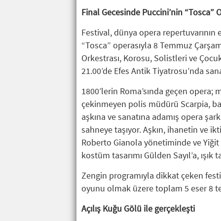
Final Gecesinde Puccini’nin “Tosca” 
Festival, dünya opera repertuvarının e
“Tosca” operasıyla 8 Temmuz Çarşamb
Orkestrası, Korosu, Solistleri ve Çocu
21.00’de Efes Antik Tiyatrosu’nda san
1800’lerin Roma’sında geçen opera; me
çekinmeyen polis müdürü Scarpia, bas
aşkına ve sanatına adamış opera şarkı
sahneye taşıyor. Aşkın, ihanetin ve ikt
Roberto Gianola yönetiminde ve Yiğit 
kostüm tasarımı Gülden Sayıl’a, ışık ta
Zengin programıyla dikkat çeken festiv
oyunu olmak üzere toplam 5 eser 8 t
Açılış Kuğu Gölü ile gerçekleşti