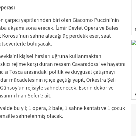
Operası
n çarpıcı yapıtlarından biri olan Giacomo Puccini’nin
a akşamı sona erecek. İzmir Devlet Opera ve Balesi
k Korosu’nun sahne alacağı üç perdelik eser, saat
atseverlerle buluşacak.
vkisini kişisel hırsları uğruna kullanmaktan
kıcı rejime karşı duran ressam Cavaradossi ve hayatını
cısı Tosca arasındaki politik ve duygusal çatışmayı
idar mücadelesinin iç içe geçtiği yapıt, Orkestra Şefi
Günsoy’un rejisiyle sahnelenecek. Eserin dekor ve
sarımı İnan Sefer’e ait.
alde bu yıl; 1 opera, 2 bale, 1 sahne kantatı ve 1 çocuk
emsille sahnelenmiş olacak.