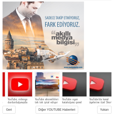
YouTube, videoyu
YouTube abonelikleri
YouTube oyun
YouTube'da kanal
durdurduğunuzda
tek tek iptal ediyor
kataloğunu genel
üyelerine özel Shorts
z
reklam gösterecek
erişime açtı
dönemi başlıyor
Geri
Diğer YOUTUBE Haberleri
Yukarı