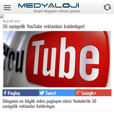
6 Ağustos 2026 9:13:19
İletişim dünyasının referans gazetesi
Anasayfa
18.02.2017 10:37
Foto Galeri
30 saniyelik YouTube reklamları kaldırılıyor!
Video Galeri
Gazeteler
Medya
Reyting-tiraj
Teknoloji
Televizyon
Paylaş
Tweet
Google+
Dünya
Dünyanın en büyük video paylaşım sitesi Youtube'de 30
saniyelik reklamlar kaldırılıyor.
Pr