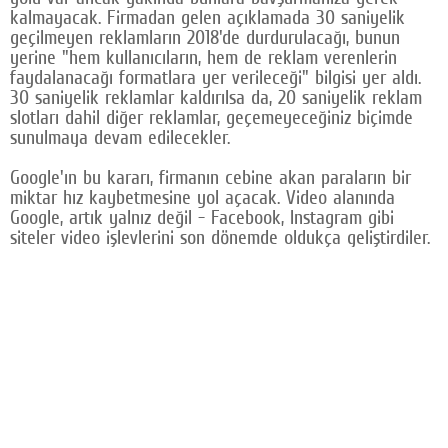
kalmayacak. Firmadan gelen açıklamada 30 saniyelik
Google Plus
geçilmeyen reklamların 2018'de durdurulacağı, bunun
yerine "hem kullanıcıların, hem de reklam verenlerin
© 2026 TÜM HAKLARI SAKLIDIR
faydalanacağı formatlara yer verileceği" bilgisi yer aldı.
30 saniyelik reklamlar kaldırılsa da, 20 saniyelik reklam
slotları dahil diğer reklamlar, geçemeyeceğiniz biçimde
sunulmaya devam edilecekler.
Google'ın bu kararı, firmanın cebine akan paraların bir
miktar hız kaybetmesine yol açacak. Video alanında
Google, artık yalnız değil - Facebook, Instagram gibi
siteler video işlevlerini son dönemde oldukça geliştirdiler.