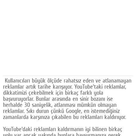
Facebook
Diziler
Karikatür
Youtube
Polemik
Reklam
Kullanıcıları büyük ölçüde rahatsız eden ve atlanamayan
Yazarlar
reklamlar artık tarihe karışıyor. YouTube'taki reklamlar,
dikkatimizi çekebilmek için birkaç farklı yola
Künye
başvuruyorlar. Bunlar arasında en sinir bozanı ise
herhalde 30 saniyelik, atlanması mümkün olmayan
SOSYAL MEDYA
reklamlar. Sıkı durun çünkü Google, en istemediğiniz
zamanlarda karşınıza çıkabilen bu reklamları kaldırıyor.
Facebook
YouTube'daki reklamları kaldırmanın iyi bilinen birkaç
Twitter
yolu var ancak yakında bunlara bavşurmanıza gerek