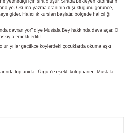
e yetmediği için sıra oluşur. Sırada bekleyen kadınların
unlar diye. Okuma-yazma oranının düşüklüğünü görünce,
 gider. Halıcılık kursları başlatır, bölgede halıcılığı
ışında davranıyor” diye Mustafa Bey hakkında dava açar. O
skıyla emekli edilir.
lur, yıllar geçtikçe köylerdeki çocuklarda okuma aşkı
rında toplanırlar. Ürgüp’e eşekli kütüphaneci Mustafa