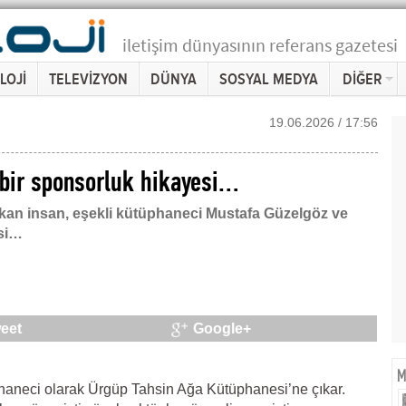
iletişim dünyasının referans gazetesi
LOJİ
TELEVİZYON
DÜNYA
SOSYAL MEDYA
DİĞER
19.06.2026 / 17:56
 bir sponsorluk hikayesi…
şkan insan, eşekli kütüphaneci Mustafa Güzelgöz ve
si…
eet
Google+
Me
phaneci olarak Ürgüp Tahsin Ağa Kütüphanesi’ne çıkar.