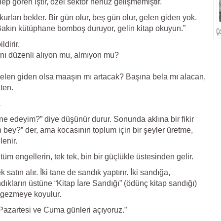
 gören iştir, özel sektör henüz gelişmemiştir.
rları bekler. Bir gün olur, beş gün olur, gelen giden yok.
 “Bakın kütüphane bomboş duruyor, gelin kitap okuyun.”
Ç
dirir.
nı düzenli alıyon mu, almıyon mu?
 gelen giden olsa maaşın mı artacak? Başına bela mı alacan,
ten.
.
 edeyim?” diye düşünür durur. Sonunda aklına bir fikir
in bey?” der, ama kocasının toplum için bir şeyler üretme,
enir.
tüm engellerin, tek tek, bin bir güçlükle üstesinden gelir.
 satın alır. İki tane de sandık yaptırır. İki sandığa,
dıkların üstüne “Kitap İare Sandığı” (ödünç kitap sandığı)
y gezmeye koyulur.
Pazartesi ve Cuma günleri açıyoruz.”