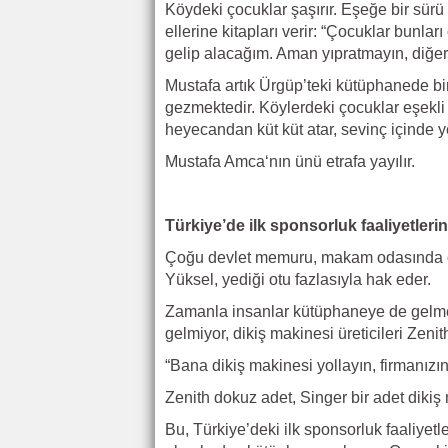
Köydeki çocuklar şaşırır. Eşeğe bir sürü
ellerine kitapları verir: “Çocuklar bunl
gelip alacağım. Aman yıpratmayın, diğer
Mustafa artık Ürgüp’teki kütüphanede bir
gezmektedir. Köylerdeki çocuklar eşekli k
heyecandan küt küt atar, sevinç içinde yen
Mustafa Amca‘nın ünü etrafa yayılır.
Türkiye’de ilk sponsorluk faaliyetleri
Çoğu devlet memuru, makam odasında o
Yüksel, yediği otu fazlasıyla hak eder.
Zamanla insanlar kütüphaneye de gelmey
gelmiyor, dikiş makinesi üreticileri Zeni
“Bana dikiş makinesi yollayın, firmanız
Zenith dokuz adet, Singer bir adet dikiş 
Bu, Türkiye’deki ilk sponsorluk faaliyetl