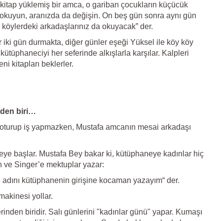
 kitap yüklemiş bir amca, o gariban çocukların küçücük
arı okuyun, aranızda da değişin. On beş gün sonra aynı gün
 köylerdeki arkadaşlarınız da okuyacak” der.
 iki gün durmakta, diğer günler eşeği Yüksel ile köy köy
ütüphaneciyi her seferinde alkışlarla karşılar. Kalpleri
i kitapları beklerler.
nden biri…
turup iş yapmazken, Mustafa amcanın mesai arkadaşı
e başlar. Mustafa Bey bakar ki, kütüphaneye kadınlar hiç
th ve Singer’e mektuplar yazar:
ın adını kütüphanenin girişine kocaman yazayım“ der.
makinesi yollar.
erinden biridir. Salı günlerini "kadınlar günü" yapar. Kumaşı