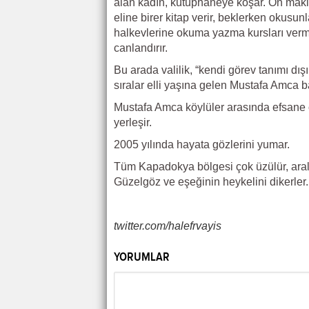
alan kadın, kütüphaneye koşar. On makin
eline birer kitap verir, beklerken okus
halkevlerine okuma yazma kursları vermeye
canlandırır.
Bu arada valilik, “kendi görev tanımı d
sıralar elli yaşına gelen Mustafa Amca ba
Mustafa Amca köylüler arasında efsane o
yerleşir.
2005 yılında hayata gözlerini yumar.
Tüm Kapadokya bölgesi çok üzülür, arala
Güzelgöz ve eşeğinin heykelini dikerler.
twitter.com/halefrvayis
YORUMLAR