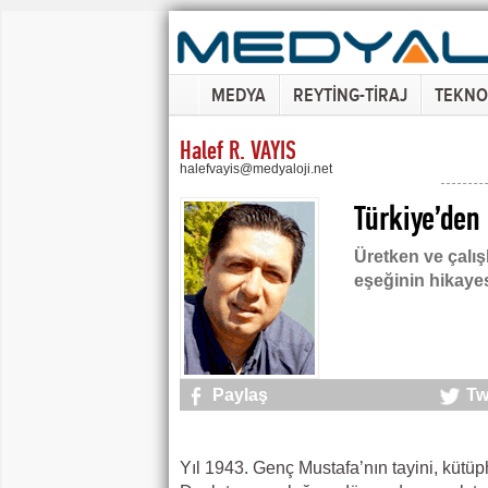
MEDYA
REYTİNG-TİRAJ
TEKNO
Halef R. VAYIS
halefvayis@medyaloji.net
Türkiye’den
Üretken ve çalı
eşeğinin hikaye
Paylaş
Tw
Yıl 1943. Genç Mustafa’nın tayini, kütü