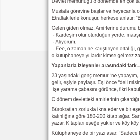
Devlet memurluğu o dönemde en çok talep
Mustafa görevine başlar ve heyecanla oku
Etraftakilerle konuşur, herkese anlatır:
Gelen giden olmaz. Amirlerine durumu bil
- Kardeşim otur oturduğun yerde, maaşı
- Alıyorum.
- Eee, o zaman ne karıştırıyon ortalığı,
o kütüphaneye yıllardır kimse gelmez za
Yapanlarla izleyenler arasındaki fark..
23 yaşındaki genç memur “ne yapayım, ne
gelir, eşiyle paylaşır. Eşi önce “deli mis
işe yarama çabasını görünce, fikri kabull
O dönem devletteki amirlerinin çıkardığı 
Bürokratları zorlukla ikna eder ve bir eşek
kalınlığına göre 180-200 kitap sığar. San
yazar. Kitapları eşeğe yükler ve köy kö
Kütüphaneye de bir yazı asar: “Sadece 