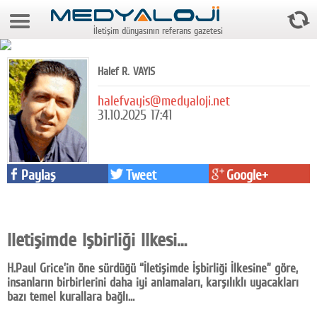
6 Ağustos 2026 9:06:04
İletişim dünyasının referans gazetesi
Anasayfa
Foto Galeri
Halef R. VAYIS
Video Galeri
halefvayis@medyaloji.net
31.10.2025 17:41
Gazeteler
Medya
Paylaş
Tweet
Google+
Reyting-tiraj
Teknoloji
İletişimde İşbirliği İlkesi…
Televizyon
H.Paul Grice’in öne sürdüğü “İletişimde İşbirliği İlkesine” göre,
Dünya
insanların birbirlerini daha iyi anlamaları, karşılıklı uyacakları
bazı temel kurallara bağlı…
Pr