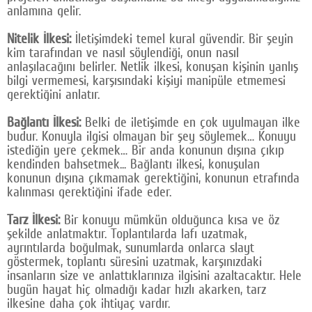
anlamına gelir.
Nitelik İlkesi:
İletişimdeki temel kural güvendir. Bir şeyin
kim tarafından ve nasıl söylendiği, onun nasıl
anlaşılacağını belirler. Netlik ilkesi, konuşan kişinin yanlış
bilgi vermemesi, karşısındaki kişiyi manipüle etmemesi
gerektiğini anlatır.
Bağlantı İlkesi:
Belki de iletişimde en çok uyulmayan ilke
budur. Konuyla ilgisi olmayan bir şey söylemek… Konuyu
istediğin yere çekmek… Bir anda konunun dışına çıkıp
kendinden bahsetmek... Bağlantı ilkesi, konuşulan
konunun dışına çıkmamak gerektiğini, konunun etrafında
kalınması gerektiğini ifade eder.
Tarz İlkesi:
Bir konuyu mümkün olduğunca kısa ve öz
şekilde anlatmaktır. Toplantılarda lafı uzatmak,
ayrıntılarda boğulmak, sunumlarda onlarca slayt
göstermek, toplantı süresini uzatmak, karşınızdaki
insanların size ve anlattıklarınıza ilgisini azaltacaktır. Hele
bugün hayat hiç olmadığı kadar hızlı akarken, tarz
ilkesine daha çok ihtiyaç vardır.