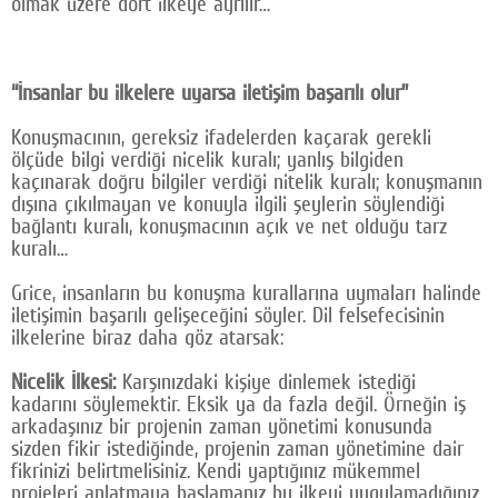
olmak üzere dört ilkeye ayrılır…
Google Plus
© 2026 TÜM HAKLARI SAKLIDIR
“İnsanlar bu ilkelere uyarsa iletişim başarılı olur”
Konuşmacının, gereksiz ifadelerden kaçarak gerekli
ölçüde bilgi verdiği nicelik kuralı; yanlış bilgiden
kaçınarak doğru bilgiler verdiği nitelik kuralı; konuşmanın
dışına çıkılmayan ve konuyla ilgili şeylerin söylendiği
bağlantı kuralı, konuşmacının açık ve net olduğu tarz
kuralı…
Grice, insanların bu konuşma kurallarına uymaları halinde
iletişimin başarılı gelişeceğini söyler. Dil felsefecisinin
ilkelerine biraz daha göz atarsak:
Nicelik İlkesi:
Karşınızdaki kişiye dinlemek istediği
kadarını söylemektir. Eksik ya da fazla değil. Örneğin iş
arkadaşınız bir projenin zaman yönetimi konusunda
sizden fikir istediğinde, projenin zaman yönetimine dair
fikrinizi belirtmelisiniz. Kendi yaptığınız mükemmel
projeleri anlatmaya başlamanız bu ilkeyi uygulamadığınız