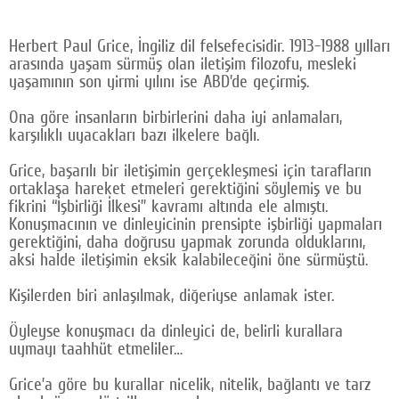
Facebook
Herbert Paul Grice, İngiliz dil felsefecisidir. 1913-1988 yılları
Diziler
arasında yaşam sürmüş olan iletişim filozofu, mesleki
yaşamının son yirmi yılını ise ABD’de geçirmiş.
Karikatür
Ona göre insanların birbirlerini daha iyi anlamaları,
Youtube
karşılıklı uyacakları bazı ilkelere bağlı.
Grice, başarılı bir iletişimin gerçekleşmesi için tarafların
Polemik
ortaklaşa hareket etmeleri gerektiğini söylemiş ve bu
fikrini “İşbirliği İlkesi” kavramı altında ele almıştı.
Reklam
Konuşmacının ve dinleyicinin prensipte işbirliği yapmaları
gerektiğini, daha doğrusu yapmak zorunda olduklarını,
Yazarlar
aksi halde iletişimin eksik kalabileceğini öne sürmüştü.
Künye
Kişilerden biri anlaşılmak, diğeriyse anlamak ister.
SOSYAL MEDYA
Öyleyse konuşmacı da dinleyici de, belirli kurallara
Facebook
uymayı taahhüt etmeliler…
Grice’a göre bu kurallar nicelik, nitelik, bağlantı ve tarz
Twitter